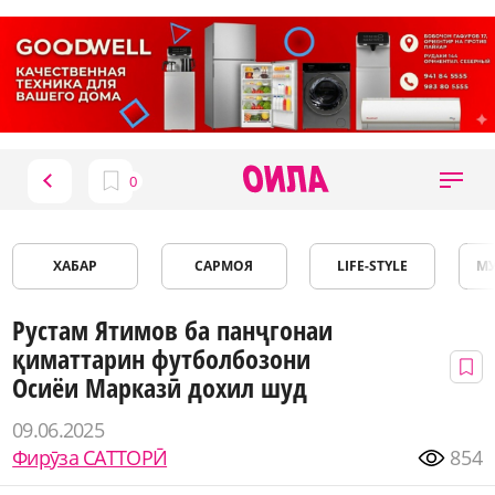
ХАБАР
САРМОЯ
LIFE-STYLE
М
Рустам Ятимов ба панҷгонаи
қиматтарин футболбозони
Осиёи Марказӣ дохил шуд
09.06.2025
Фирӯза САТТОРӢ
854