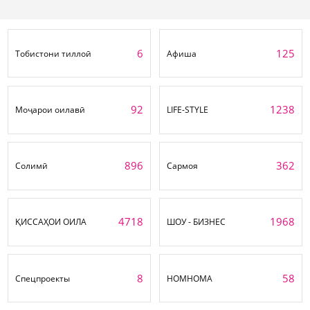
6
125
Тобистони тиллоӣ
Афиша
92
1238
Моҷарои оилавӣ
LIFE-STYLE
896
362
Солимӣ
Сармоя
4718
1968
ҚИССАҲОИ ОИЛА
ШОУ - БИЗНЕС
8
58
Спецпроекты
НОМНОМА