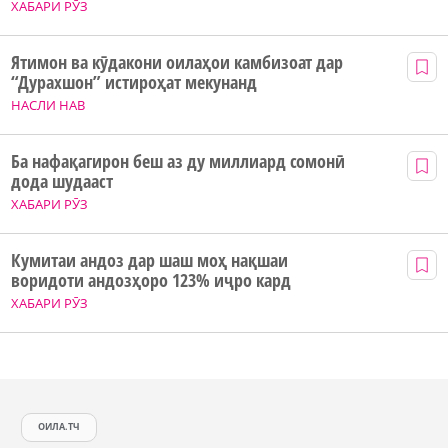
ХАБАРИ РӮЗ
Ятимон ва кӯдакони оилаҳои камбизоат дар
“Дурахшон” истироҳат мекунанд
НАСЛИ НАВ
Ба нафақагирон беш аз ду миллиард сомонӣ
дода шудааст
ХАБАРИ РӮЗ
Кумитаи андоз дар шаш моҳ нақшаи
воридоти андозҳоро 123% иҷро кард
ХАБАРИ РӮЗ
ОИЛА.ТЧ