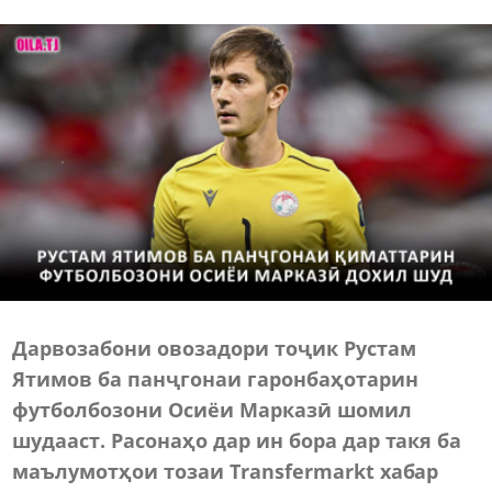
Дарвозабони овозадори тоҷик Рустам
Ятимов ба панҷгонаи гаронбаҳотарин
футболбозони Осиёи Марказӣ шомил
шудааст. Расонаҳо дар ин бора дар такя ба
маълумотҳои тозаи Transfermarkt хабар