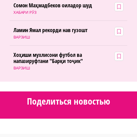
Сомон Маҳмадбеков оиладор шуд
ХАБАРИ РӮЗ
Ламин Ямал рекорди нав гузошт
ВАРЗИШ
Хоҳиши мухлисони футбол ва
напазируфтани "Барқи тоҷик"
ВАРЗИШ
Поделиться новостью