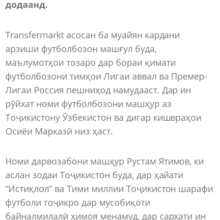
додаанд.
Transfermarkt асосан ба муайян кардани
арзиши футболбозон машғул буда,
маълумотҳои тозаро дар бораи қимати
футболбозони тимҳои Лигаи аввал ва Премер-
Лигаи Россия пешниҳод намудааст. Дар ин
рӯйхат номи футболбозони машҳур аз
Тоҷикистону Ӯзбекистон ва дигар кишвраҳои
Осиёи Марказӣ низ ҳаст.
Номи дарвозабони машҳур Рустам Ятимов, ки
аслан зодаи Тоҷикистон буда, дар ҳайати
“Истиқлол” ва Тими миллии Тоҷикистон шарафи
футболи тоҷикро дар мусобиқоти
байналмилалӣ ҳимоя менамуд, дар сархати ин