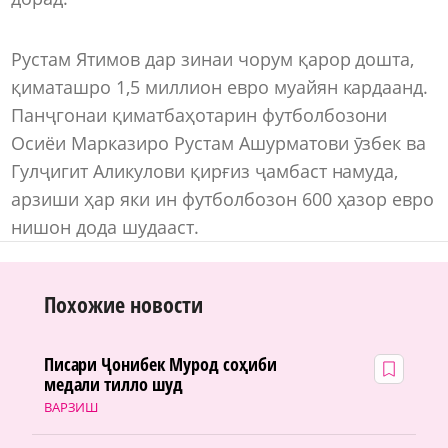
Рустам Ятимов дар зинаи чорум қарор дошта,
қиматашро 1,5 миллион евро муайян кардаанд.
Панҷгонаи қиматбаҳотарин футболбозони
Осиёи Марказиро Рустам Ашурматови ӯзбек ва
Гулҷигит Аликулови қирғиз ҷамбаст намуда,
арзиши ҳар яки ин футболбозон 600 ҳазор евро
нишон дода шудааст.
Похожие новости
Писари Ҷонибек Мурод соҳиби
медали тилло шуд
ВАРЗИШ