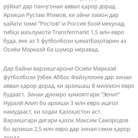
рӯйхат дар панҷгонаи аввал қарор дорад.
Арзиши Рустам Ятимов, ки айни замон дар
ҳайати тими “Ростов”-и Россия бозӣ мекунад,
тибқи маълумоти Transfermarkt 1,5 млн евро
буда, яке аз 5 футболбози қиматбаҳотарин аз
Осиёи Марказӣ ба шумор меравад.
Дар байни варзишгарони Осиёи Марказӣ
футболбози ӯзбек Аббос Файзуллоев дар зинаи
аввал қарор дорад, ки арзишаш 8 миллион евро
будааст. Зинаи дуюмро ҳимоятгари “Зенит”
Нуралӣ Алип бо арзиши 3 млн евро ишғол
намудааст, ки зодаи Қазоқистон аст.
Варзишгари дигари қазоқ Максим Самородов
бо арзиши 2,5 млн евро дар зинаи сеюм қарор
дорад.