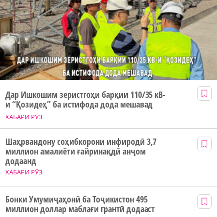
Дар Ишкошим зеристгоҳи барқии 110/35 кВ-
и “Қозидеҳ” ба истифода дода мешавад
ХАБАРИ РӮЗ
Шаҳрвандону соҳибкорони инфиродӣ 3,7
миллион амалиёти ғайринақдӣ анҷом
додаанд
ХАБАРИ РӮЗ
Бонки Умумиҷаҳонӣ ба Тоҷикистон 495
миллион доллар маблағи грантӣ додааст