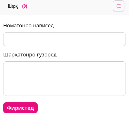
Шарҳ
(0)
номатонро нависед
шарҳатонро гузоред
фиристед