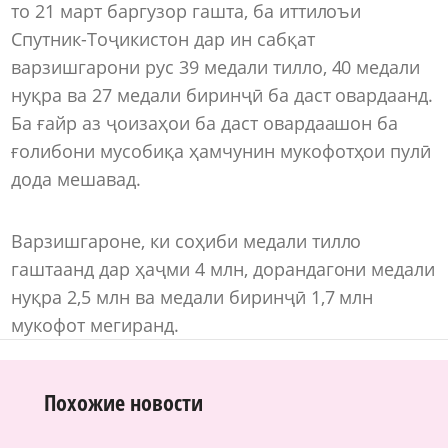
то 21 март баргузор гашта, ба иттилоъи
Спутник-Тоҷикистон дар ин сабқат
варзишгарони рус 39 медали тилло, 40 медали
нуқра ва 27 медали биринҷӣ ба даст овардаанд.
Ба ғайр аз ҷоизаҳои ба даст овардаашон ба
ғолибони мусобиқа ҳамчунин мукофотҳои пулӣ
дода мешавад.
Варзишгароне, ки соҳиби медали тилло
гаштаанд дар ҳаҷми 4 млн, дорандагони медали
нуқра 2,5 млн ва медали биринҷӣ 1,7 млн
мукофот мегиранд.
Похожие новости