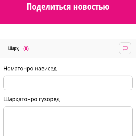
Поделиться новостью
Шарҳ
(0)
номатонро нависед
шарҳатонро гузоред