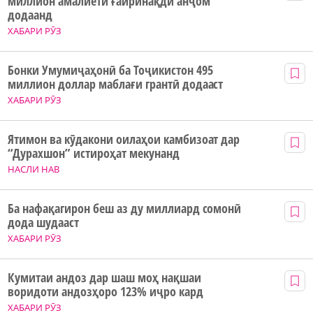
миллион амалиёти ғайринақдӣ анҷом
додаанд
ХАБАРИ РӮЗ
Бонки Умумиҷаҳонӣ ба Тоҷикистон 495
миллион доллар маблағи грантӣ додааст
ХАБАРИ РӮЗ
Ятимон ва кӯдакони оилаҳои камбизоат дар
“Дурахшон” истироҳат мекунанд
НАСЛИ НАВ
Ба нафақагирон беш аз ду миллиард сомонӣ
дода шудааст
ХАБАРИ РӮЗ
Кумитаи андоз дар шаш моҳ нақшаи
воридоти андозҳоро 123% иҷро кард
ХАБАРИ РӮЗ