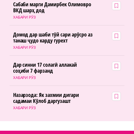
Сабаби марги Дамирбек Олимовро
ВКД шарҳ дод
ХАБАРИ РӮЗ
Домод дар шаби тӯй сари арӯсро аз
танаш ҷудо карду гурехт
ХАБАРИ РӮЗ
Дар синни 17 солагӣ аллакай
соҳиби 7 фарзанд
ХАБАРИ РӮЗ
Назарзода: Як захмии дигари
садамаи Кӯлоб даргузашт
ХАБАРИ РӮЗ