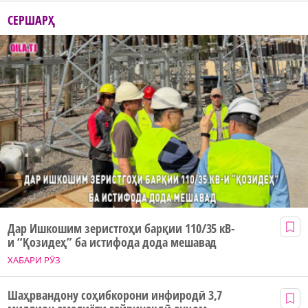
СЕРШАРҲ
Дар Ишкошим зеристгоҳи барқии 110/35 кВ-
и “Қозидеҳ” ба истифода дода мешавад
ХАБАРИ РӮЗ
Шаҳрвандону соҳибкорони инфиродӣ 3,7