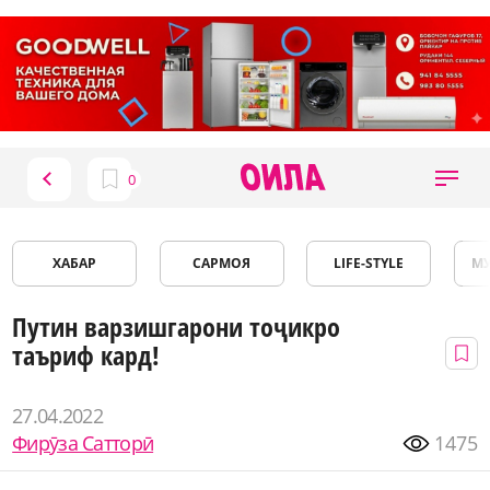
ХАБАР
САРМОЯ
LIFE-STYLE
М
Путин варзишгарони тоҷикро
таъриф кард!
27.04.2022
Фирӯза Сатторӣ
1475