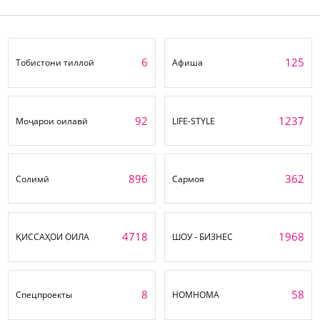
6
125
Тобистони тиллоӣ
Афиша
92
1237
Моҷарои оилавӣ
LIFE-STYLE
896
362
Солимӣ
Сармоя
4718
1968
ҚИССАҲОИ ОИЛА
ШОУ - БИЗНЕС
8
58
Спецпроекты
НОМНОМА