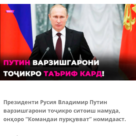
Президенти Русия Владимир Путин
варзишгарони тоҷикро ситоиш намуда,
онҳоро “Командаи пурқувват” номидааст.