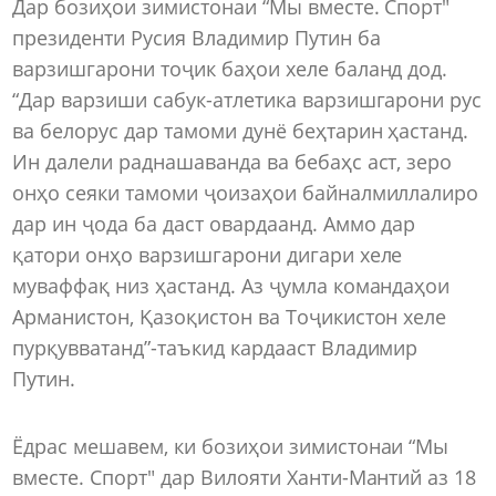
Дар бозиҳои зимистонаи “Мы вместе. Спорт"
президенти Русия Владимир Путин ба
варзишгарони тоҷик баҳои хеле баланд дод.
“Дар варзиши сабук-атлетика варзишгарони рус
ва белорус дар тамоми дунё беҳтарин ҳастанд.
Ин далели раднашаванда ва бебаҳс аст, зеро
онҳо сеяки тамоми ҷоизаҳои байналмиллалиро
дар ин ҷода ба даст овардаанд. Аммо дар
қатори онҳо варзишгарони дигари хеле
муваффақ низ ҳастанд. Аз ҷумла командаҳои
Арманистон, Қазоқистон ва Тоҷикистон хеле
пурқувватанд”-таъкид кардааст Владимир
Путин.
Ёдрас мешавем, ки бозиҳои зимистонаи “Мы
вместе. Спорт" дар Вилояти Ханти-Мантий аз 18