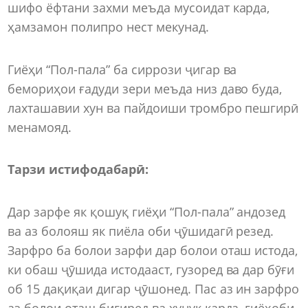
шифо ёфтани захми меъда мусоидат карда,
ҳамзамон полипро нест мекунад.
Гиёҳи “Пол-пала” ба сиррози ҷигар ва
бемориҳои ғадуди зери меъда низ даво буда,
лахташавии хун ва пайдоиши тромбро пешгирӣ
менамояд.
Тарзи истифодабарӣ:
Дар зарфе як қошуқ гиёҳи “Пол-пала” андозед
ва аз болояш як пиёла оби ҷӯшидагӣ резед.
Зарфро ба болои зарфи дар болои оташ истода,
ки обаш ҷӯшида истодааст, гузоред ва дар бӯғи
об 15 дақиқаи дигар ҷӯшонед. Пас аз ин зарфро
аз болои оташ бигиред ва хунук карда, гиёҳоби