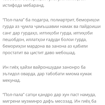
истифода мебаранд.
“Пол-пала” ба подагра, полиартрит, бемориҳои
гурда аз ҷумла ҷамъшавии намак ва пайдоиши
санг дар гурдаҳо, илтиҳоби гурда, илтиҳоби
пешобдон, иллатҳои ғадуди болои гурда,
бемориҳои мардона ва занона аз қабили
простатит ва цистит даво мебошад.
Ин гиёҳ ҳайзи вайроншудаи занонро ба
эътидол оварда, дар табобати миома кумак
мекунад.
“Пол-пала” сатҳи қандро дар хун паст намуда,
мигрени музминро дафъ месозад. Ин гиёҳ ба