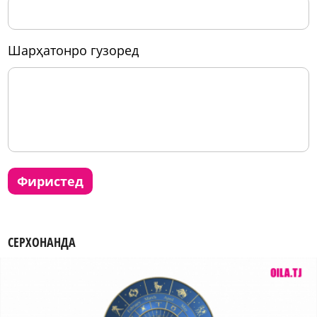
шарҳатонро гузоред
фиристед
СЕРХОНАНДА