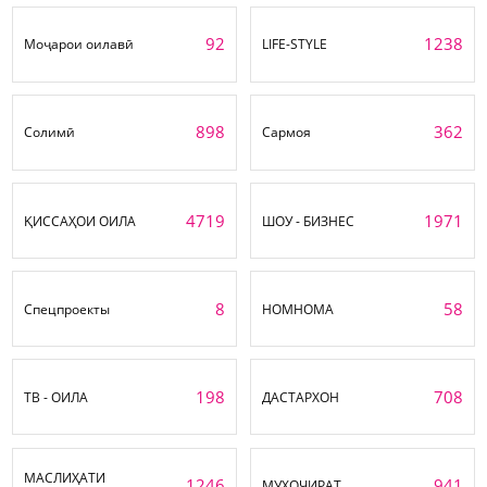
92
1238
Моҷарои оилавӣ
LIFE-STYLE
898
362
Солимӣ
Сармоя
4719
1971
ҚИССАҲОИ ОИЛА
ШОУ - БИЗНЕС
8
58
Спецпроекты
НОМНОМА
198
708
ТВ - ОИЛА
ДАСТАРХОН
МАСЛИҲАТИ
1246
941
МУҲОҶИРАТ