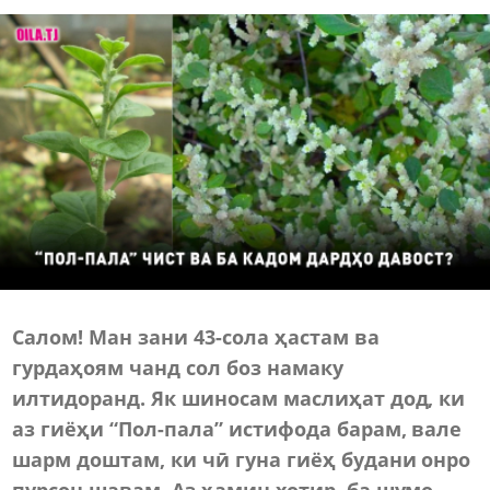
Салом! Ман зани 43-сола ҳастам ва
гурдаҳоям чанд сол боз намаку
илтидоранд. Як шиносам маслиҳат дод, ки
аз гиёҳи “Пол-пала” истифода барам, вале
шарм доштам, ки чӣ гуна гиёҳ будани онро
пурсон шавам. Аз ҳамин хотир, ба шумо