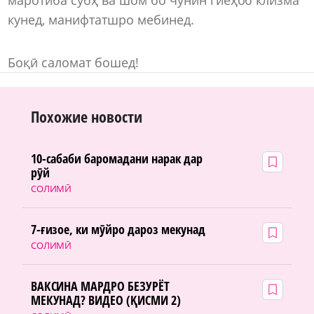
кунед, манифтатшро мебинед.
Боқӣ саломат бошед!
Похожие новости
10-сабаби баромадани нарак дар
рӯй
СОЛИМӢ
7-ғизое, ки мӯйро дароз мекунад
СОЛИМӢ
ВАКСИНА МАРДРО БЕЗУРЁТ
МЕКУНАД? ВИДЕО (ҚИСМИ 2)