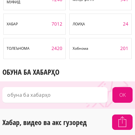
МУФИД
7012
24
ХАБАР
ЛОИҲА
2420
201
ТОЛЕЪНОМА
Хобнома
ОБУНА БА ХАБАРҲО
OK
Хабар, видео ва акс гузоред