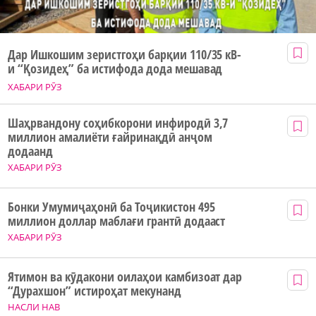
Дар Ишкошим зеристгоҳи барқии 110/35 кВ-
и “Қозидеҳ” ба истифода дода мешавад
ХАБАРИ РӮЗ
Шаҳрвандону соҳибкорони инфиродӣ 3,7
миллион амалиёти ғайринақдӣ анҷом
додаанд
ХАБАРИ РӮЗ
Бонки Умумиҷаҳонӣ ба Тоҷикистон 495
миллион доллар маблағи грантӣ додааст
ХАБАРИ РӮЗ
Ятимон ва кӯдакони оилаҳои камбизоат дар
“Дурахшон” истироҳат мекунанд
НАСЛИ НАВ