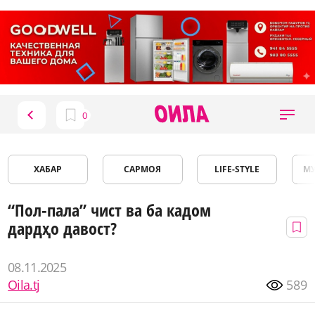
ХАБАР
САРМОЯ
LIFE-STYLE
М
“Пол-пала” чист ва ба кадом
дардҳо давост?
08.11.2025
Oila.tj
589