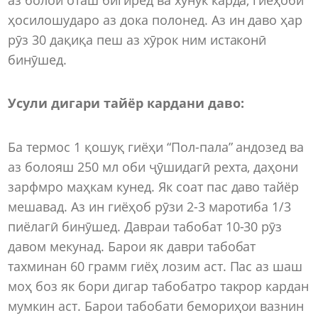
ҳосилошударо аз дока полонед. Аз ин даво ҳар
рӯз 30 дақиқа пеш аз хӯрок ним истаконӣ
бинӯшед.
Усули дигари тайёр кардани даво:
Ба термос 1 қошуқ гиёҳи “Пол-пала” андозед ва
аз болояш 250 мл оби ҷӯшидагӣ рехта, даҳони
зарфмро маҳкам кунед. Як соат пас даво тайёр
мешавад. Аз ин гиёҳоб рӯзи 2-3 маротиба 1/3
пиёлагӣ бинӯшед. Давраи табобат 10-30 рӯз
давом мекунад. Барои як даври табобат
тахминан 60 грамм гиёҳ лозим аст. Пас аз шаш
моҳ боз як бори дигар табобатро такрор кардан
мумкин аст. Барои табобати бемориҳои вазнин