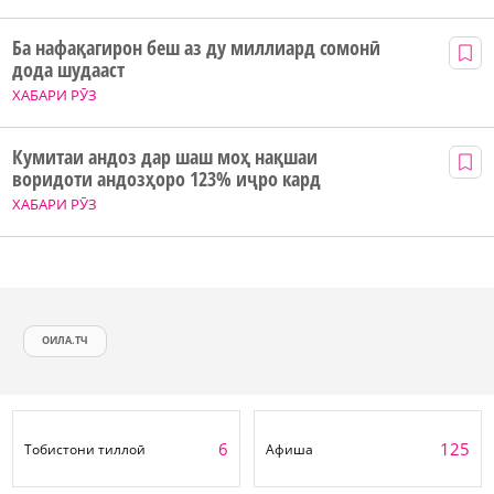
Ба нафақагирон беш аз ду миллиард сомонӣ
дода шудааст
ХАБАРИ РӮЗ
Кумитаи андоз дар шаш моҳ нақшаи
воридоти андозҳоро 123% иҷро кард
ХАБАРИ РӮЗ
ОИЛА.ТЧ
6
125
Тобистони тиллоӣ
Афиша