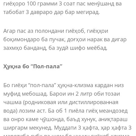
гиёҳоро 100 грамми 3 соат пас менӯшанд ва
табобат 3 давраро дар бар мегирад.
Агар пас аз полондани гиёҳоб, гиёҳҳои
боқимондаро ба пучак, доғҳои нарак ва дигар
захмҳо банданд, ба зудӣ шифо меёбад.
Ҳуқна бо “Пол-пала”
Бо гиёҳи “пол-пала” ҳуқна-клизма кардан низ
муфид мебошад. Барои ин 2 литр оби тозаи
чашма (родниковая или дистиллированная
вода) лозим аст. Ба об 1 пиёла гиёҳ меандозед
ва онро каме ҷӯшонда, баъд хунук, аниқтараш
ширгарм мекунед. Муддати 3 ҳафта, ҳар ҳафта 3
маротиба субҳ ва шом бо чунин гиёҳоб клизма