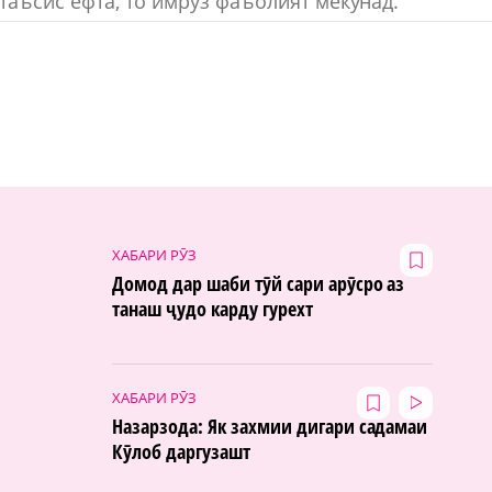
аъсис ёфта, то имрӯз фаъолият мекунад.
ХАБАРИ РӮЗ
Домод дар шаби тӯй сари арӯсро аз
танаш ҷудо карду гурехт
ХАБАРИ РӮЗ
Назарзода: Як захмии дигари садамаи
Кӯлоб даргузашт