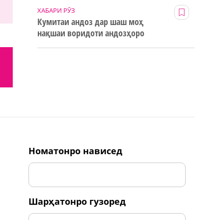
ХАБАРИ РӮЗ
Кумитаи андоз дар шаш моҳ
нақшаи воридоти андозҳоро
123% иҷро кард
номатонро нависед
шарҳатонро гузоред