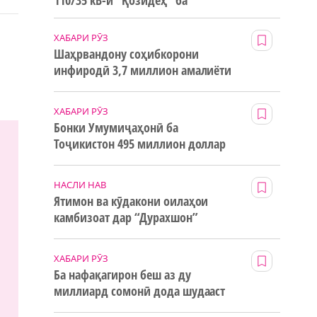
110/35 кВ-и “Қозидеҳ” ба
истифода дода мешавад
ХАБАРИ РӮЗ
Шаҳрвандону соҳибкорони
инфиродӣ 3,7 миллион амалиёти
ғайринақдӣ анҷом додаанд
ХАБАРИ РӮЗ
Бонки Умумиҷаҳонӣ ба
Тоҷикистон 495 миллион доллар
маблағи грантӣ додааст
НАСЛИ НАВ
Ятимон ва кӯдакони оилаҳои
камбизоат дар “Дурахшон”
истироҳат мекунанд
ХАБАРИ РӮЗ
Ба нафақагирон беш аз ду
миллиард сомонӣ дода шудааст