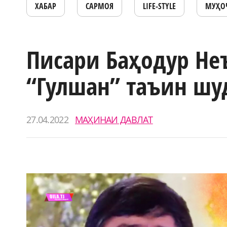
ХАБАР
САРМОЯ
LIFE-STYLE
МУҲО
Писари Баҳодур Не
“Гулшан” таъин шу
27.04.2022
МАҲИНАИ ДАВЛАТ