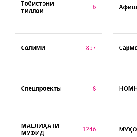
Тобистони
6
Афиш
тиллоӣ
897
Солимӣ
Сарм
8
Спецпроекты
НОМ
МАСЛИҲАТИ
1246
МУҲО
МУФИД