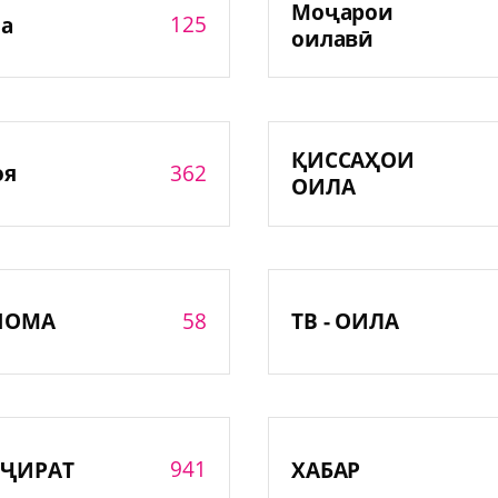
Моҷарои
125
а
оилавӣ
ҚИССАҲОИ
362
оя
ОИЛА
58
НОМА
ТВ - ОИЛА
941
ҶИРАТ
ХАБАР