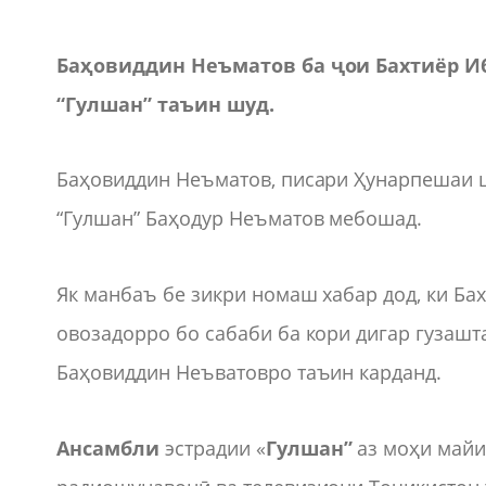
Баҳовиддин Неъматов ба ҷои Бахтиёр И
“Гулшан” таъин шуд.
Баҳовиддин Неъматов, писари Ҳунарпешаи ш
“Гулшан” Баҳодур Неъматов мебошад.
Як манбаъ бе зикри номаш хабар дод, ки Ба
овозадорро бо сабаби ба кори дигар гузашт
Баҳовиддин Неъватовро таъин карданд.
Ансамбли
эстрадии «
Гулшан”
аз моҳи майи