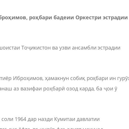
броҳимов, роҳбари бадеии Оркестри эстрадии
оистаи Тоҷикистон ва узви ансамбли эстрадии
хтиёр Иброҳимов, ҳамакнун собиқ роҳбари ин гурӯ
анаш аз вазифаи роҳбарӣ озод карда, ба ҷои ӯ
 соли 1964 дар назди Кумитаи давлатии