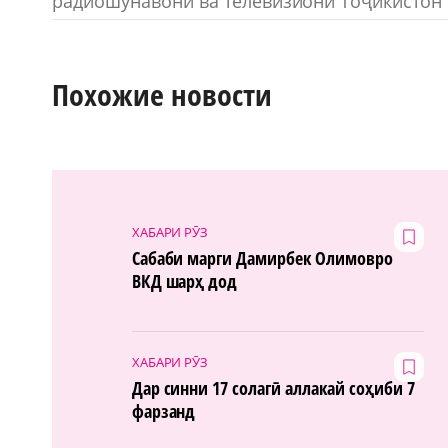
радиошунавонӣ ва телевизиони Тоҷикистон т
Похожие новости
ХАБАРИ РӮЗ
Сабаби марги Дамирбек Олимовро
ВКД шарҳ дод
ХАБАРИ РӮЗ
Дар синни 17 солагӣ аллакай соҳиби 7
фарзанд