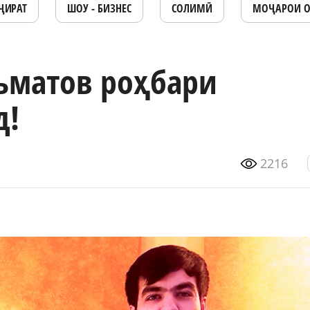
ҶИРАТ
ШОУ - БИЗНЕС
СОЛИМӢ
МОҶАРОИ 
ъматов роҳбари
д!
2216