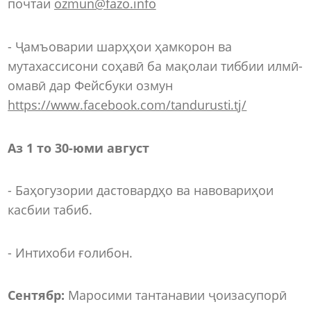
почтаи
ozmun@fazo.info
- Ҷамъоварии шарҳҳои ҳамкорон ва
мутахассисони соҳавӣ ба мақолаи тиббии илмӣ-
омавӣ дар Фейсбуки озмун
https://www.facebook.com/tandurusti.tj/
Аз 1 то 30-юми август
- Баҳогузории дастовардҳо ва навовариҳои
касбии табиб.
- Интихоби ғолибон.
Сентябр:
Маросими тантанавии ҷоизасупорӣ