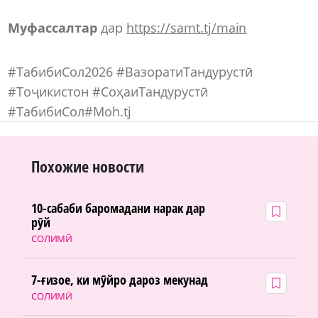
Муфассалтар
дар
https://samt.tj/main
#ТабибиСол2026 #ВазоратиТандурустӣ
#Тоҷикистон #СоҳаиТандурустӣ
#ТабибиСол#Moh.tj
Похожие новости
10-сабаби баромадани нарак дар
рӯй
СОЛИМӢ
7-ғизое, ки мӯйро дароз мекунад
СОЛИМӢ