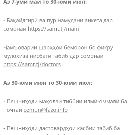
Аз 7-уми май то 30-юми июл:
- Бақайдгирӣ ва пур намудани анкета дар
сомонаи
https://samt.tj/main
Ҷамъоварии шарҳҳои беморон бо фикру
мулоҳиза нисбати табиб дар сомонаи
https://samt.tj/doctors
Аз 30-юми июн то 30-юми июл:
- Пешниҳоди мақолаи тиббии илмӣ-оммавӣ ба
почтаи
ozmun@fazo.info
- Пешниҳоди дастовардҳои касбии табиб ба