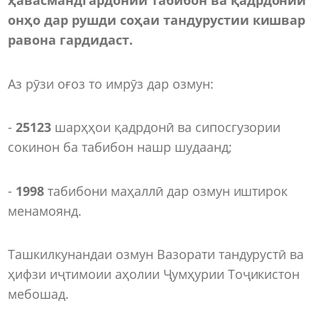
онҳо дар рушди соҳаи тандурустии кишвар
равона гардидаст.
Аз рӯзи оғоз то имрӯз дар озмун:
-
25123
шарҳҳои қадрдонӣ ва сипосгузории
сокинон ба табибон нашр шудаанд;
-
1998
табибони маҳаллӣ дар озмун иштирок
менамоянд.
Ташкилкунандаи озмун Вазорати тандурустӣ ва
ҳифзи иҷтимоии аҳолии Ҷумҳурии Тоҷикистон
мебошад.