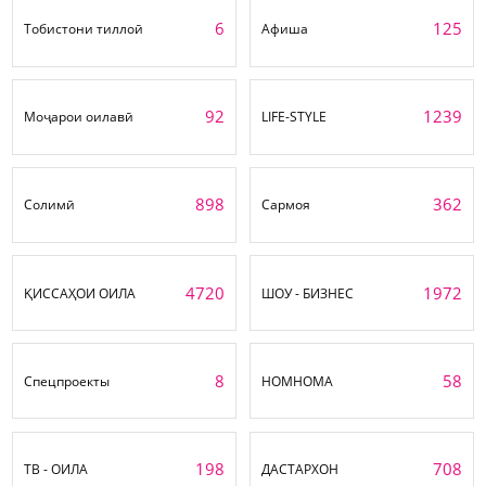
6
125
Тобистони тиллоӣ
Афиша
92
1239
Моҷарои оилавӣ
LIFE-STYLE
898
362
Солимӣ
Сармоя
4720
1972
ҚИССАҲОИ ОИЛА
ШОУ - БИЗНЕС
8
58
Спецпроекты
НОМНОМА
198
708
ТВ - ОИЛА
ДАСТАРХОН