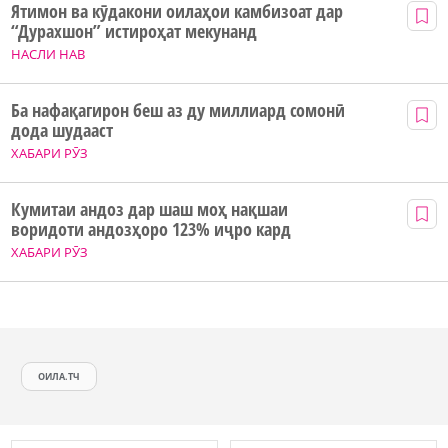
Ятимон ва кӯдакони оилаҳои камбизоат дар
“Дурахшон” истироҳат мекунанд
НАСЛИ НАВ
Ба нафақагирон беш аз ду миллиард сомонӣ
дода шудааст
ХАБАРИ РӮЗ
Кумитаи андоз дар шаш моҳ нақшаи
воридоти андозҳоро 123% иҷро кард
ХАБАРИ РӮЗ
ОИЛА.ТЧ