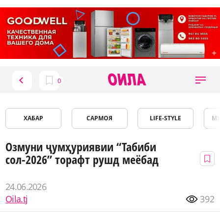
ХАБАР
САРМОЯ
LIFE-STYLE
М
Озмуни ҷумҳуриявии “Табиби
сол-2026” торафт рушд меёбад
24.06.2026
Oila.tj
392