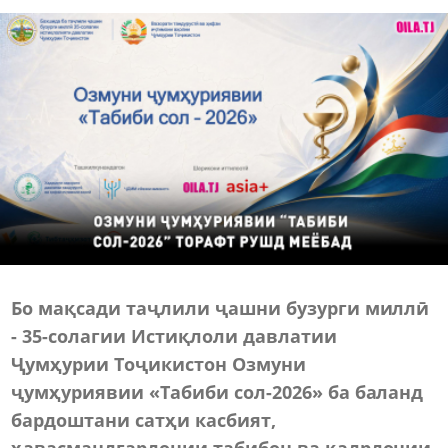
Бо мақсади таҷлили ҷашни бузурги миллӣ
- 35-солагии Истиқлоли давлатии
Ҷумҳурии Тоҷикистон Озмуни
ҷумҳуриявии «Табиби сол-2026» ба баланд
бардоштани сатҳи касбият,
ҳавасмандгардонии табибон ва қадрдонии