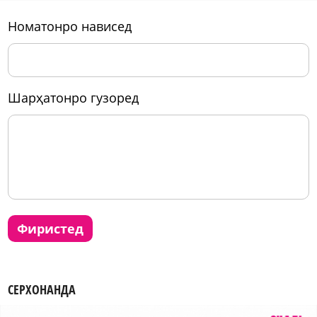
номатонро нависед
шарҳатонро гузоред
фиристед
СЕРХОНАНДА