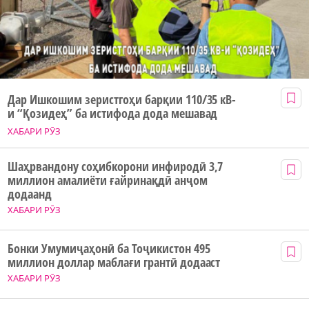
Дар Ишкошим зеристгоҳи барқии 110/35 кВ-
и “Қозидеҳ” ба истифода дода мешавад
ХАБАРИ РӮЗ
Шаҳрвандону соҳибкорони инфиродӣ 3,7
миллион амалиёти ғайринақдӣ анҷом
додаанд
ХАБАРИ РӮЗ
Бонки Умумиҷаҳонӣ ба Тоҷикистон 495
миллион доллар маблағи грантӣ додааст
ХАБАРИ РӮЗ