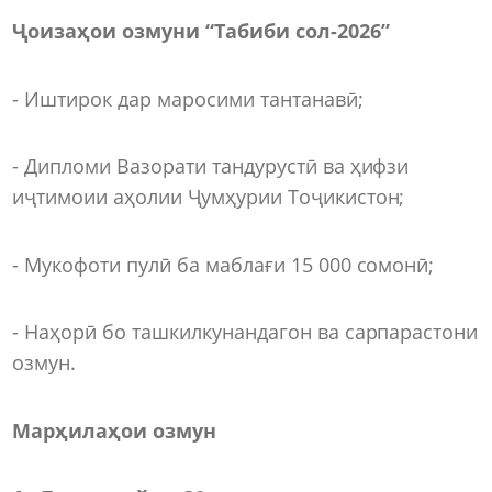
Ҷоизаҳои озмуни “Табиби сол-2026”
- Иштирок дар маросими тантанавӣ;
- Дипломи Вазорати тандурустӣ ва ҳифзи
иҷтимоии аҳолии Ҷумҳурии Тоҷикистон;
- Мукофоти пулӣ ба маблағи 15 000 сомонӣ;
- Наҳорӣ бо ташкилкунандагон ва сарпарастони
озмун.
Марҳилаҳои озмун