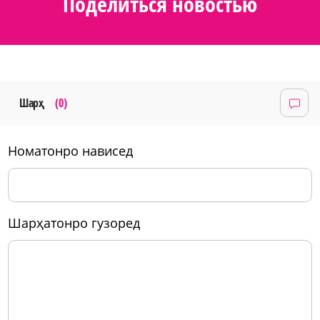
Поделиться новостью
Шарҳ
(0)
номатонро нависед
шарҳатонро гузоред