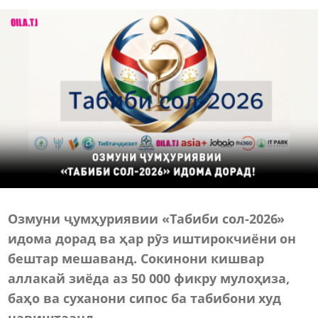
Озмуни ҷумҳуриявии «Табиби сол-2026»
идома дорад ва ҳар рӯз иштирокчиёни он
бештар мешаванд. Сокинони кишвар
аллакай зиёда аз 50 000 фикру мулоҳиза,
баҳо ва суханони сипос ба табибони худ
навиштаанд.