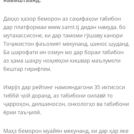
Даҳҳо ҳазор беморон аз саҳифаҳои табибон
дар платформаи www.samt.tj дидан намуда, бо
мутахассисоне, ки дар тамоми гӯшаву канори
Тоҷикистон фаъолият мекунанд, шинос шуданд.
Ба шарофати ин озмун мо дар бораи табибон
аз ҳама шаҳру ноҳияҳои кишвар маълумоти
бештар гирифтем.
Имрӯз дар рейтинг намояндагони 35 ихтисоси
тиббӣ ҷой доранд, аз табибони оилавӣ то
ҷарроҳон, дилшиносон, онкологҳо ва табибони
ёрии таъҷилӣ.
Маҳз беморон муайян мекунанд, ки дар ҳар яке