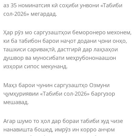
аз 35 номинатсия кӣ соҳиби унвони «Табиби
сол-2026» мегардад.
Ҳар рӯз мо саргузаштҳои беморонеро мехонем,
ки ба табибон барои наҷот додани ҷони онҳо,
ташхиси саривақтӣ, дастгирӣ дар лаҳзаҳои
душвор ва муносибати меҳрубононаашон
изҳори сипос мекунанд.
Маҳз барои чунин саргузаштҳо Озмуни
ҷумҳуриявии «Табиби сол-2026» баргузор
мешавад.
Агар шумо то ҳол дар бораи табиби худ чизе
нанавишта бошед, имрӯз ин корро анҷом