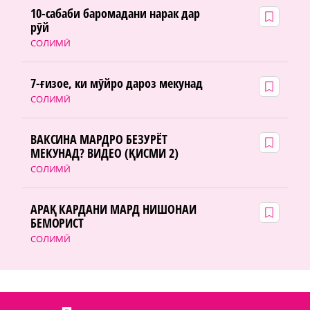
10-сабаби баромадани нарак дар
рӯй
СОЛИМӢ
7-ғизое, ки мӯйро дароз мекунад
СОЛИМӢ
ВАКСИНА МАРДРО БЕЗУРЁТ
МЕКУНАД? ВИДЕО (ҚИСМИ 2)
СОЛИМӢ
АРАҚ КАРДАНИ МАРД НИШОНАИ
БЕМОРИСТ
СОЛИМӢ