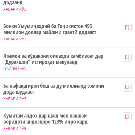
додаанд
ХАБАРИ РӮЗ
Бонки Умумиҷаҳонӣ ба Тоҷикистон 495
миллион доллар маблағи грантӣ додааст
ХАБАРИ РӮЗ
Ятимон ва кӯдакони оилаҳои камбизоат дар
“Дурахшон” истироҳат мекунанд
НАСЛИ НАВ
Ба нафақагирон беш аз ду миллиард сомонӣ
дода шудааст
ХАБАРИ РӮЗ
Кумитаи андоз дар шаш моҳ нақшаи
воридоти андозҳоро 123% иҷро кард
ХАБАРИ РӮЗ