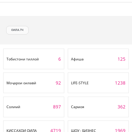
ОИЛА.ТЧ
6
125
Тобистони тиллоӣ
Афиша
92
1238
Моҷарои оилавӣ
LIFE-STYLE
897
362
Солимӣ
Сармоя
4719
1969
ҚИССАҲОИ ОИЛА
ШОУ - БИЗНЕС