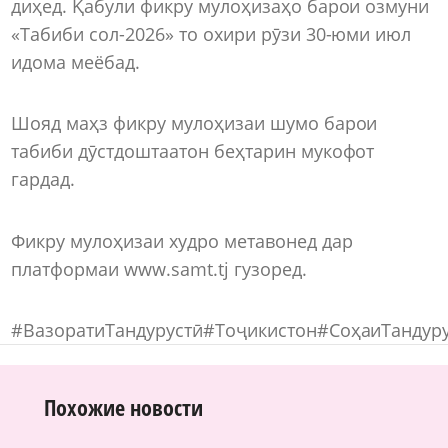
диҳед. Қабули фикру мулоҳизаҳо барои озмуни
«Табиби сол-2026» то охири рӯзи 30-юми июл
идома меёбад.
Шояд маҳз фикру мулоҳизаи шумо барои
табиби дӯстдоштаатон беҳтарин мукофот
гардад.
Фикру мулоҳизаи худро метавонед дар
платформаи www.samt.tj гузоред.
#ВазоратиТандурустӣ#Тоҷикистон#СоҳаиТандур
Похожие новости