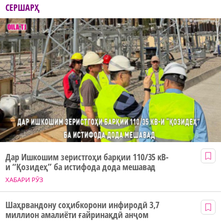
СЕРШАРҲ
Дар Ишкошим зеристгоҳи барқии 110/35 кВ-
и “Қозидеҳ” ба истифода дода мешавад
ХАБАРИ РӮЗ
Шаҳрвандону соҳибкорони инфиродӣ 3,7
миллион амалиёти ғайринақдӣ анҷом