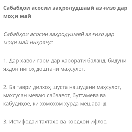
Сабабҳои асосии заҳролудшавӣ аз ғизо дар
моҳи май
Сабабҳои асосии заҳродушавӣ аз ғизо дар
моҳи май инҳоянд:
1. Дар ҳавои гарм дар ҳарорати баланд, бидуни
яхдон нигоҳ доштани маҳсулот.
2. Ба таври дилхоҳ шуста нашудани маҳсулот,
махсусан меваю сабзавот, буттамева ва
кабудиҳое, ки хомохом хӯрда мешаванд
3. Истифодаи тахтаҳо ва кордҳои ифлос.