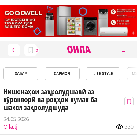
ХАБАР
САРМОЯ
LIFE-STYLE
М
Нишонаҳои заҳролудшавӣ аз
хӯрокворӣ ва роҳҳои кумак ба
шахси заҳролудшуда
24.05.2026
Oila.tj
330