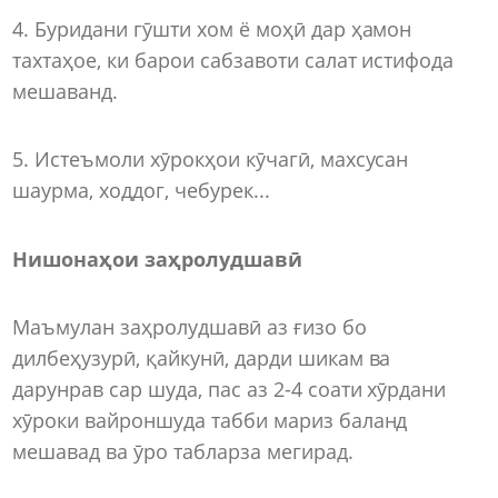
4. Буридани гӯшти хом ё моҳӣ дар ҳамон
тахтаҳое, ки барои сабзавоти салат истифода
мешаванд.
5. Истеъмоли хӯрокҳои кӯчагӣ, махсусан
шаурма, ходдог, чебурек...
Нишонаҳои заҳролудшавӣ
Маъмулан заҳролудшавӣ аз ғизо бо
дилбеҳузурӣ, қайкунӣ, дарди шикам ва
дарунрав сар шуда, пас аз 2-4 соати хӯрдани
хӯроки вайроншуда табби мариз баланд
мешавад ва ӯро табларза мегирад.