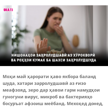
Моҳи май ҳарорати ҳаво якбора баланд
шуда, хатари зарролудшавӣ аз ғизо
меафзояд, зеро дар ҳавои гарм намудҳои
гуногуни вирус, микроб ва бактерияҳо
босуръат афзоиш меёбанд. Мехоҳед донед,