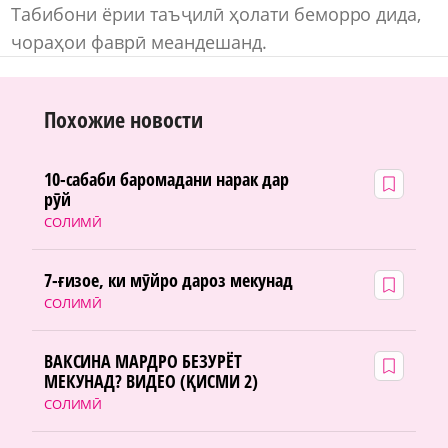
Табибони ёрии таъҷилӣ ҳолати беморро дида,
чораҳои фаврӣ меандешанд.
Похожие новости
10-сабаби баромадани нарак дар
рӯй
СОЛИМӢ
7-ғизое, ки мӯйро дароз мекунад
СОЛИМӢ
ВАКСИНА МАРДРО БЕЗУРЁТ
МЕКУНАД? ВИДЕО (ҚИСМИ 2)
СОЛИМӢ