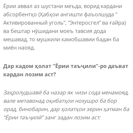
Ёрии аввал аз шустани меъда, ворид кардани
абсорбентҳо (Ҳабҳои ангишти фаъолшуда “
Активированный уголь”, “Энтеросгел” ва ғайра)
ва бештар нӯшидани моеъ тавсия дода
мешавад, то мушкили камобшавии бадан ба
миён наояд.
Дар кадом ҳолат “Ёрии таъҷили”-ро даъват
кардан лозим аст?
Заҳролудшавӣ ба назар як чизи сода менамояд,
вале метавонад оқибатҳои нохушро ба бор
орад, бинобарин, дар ҳолатҳои зерин ҳатман ба
“Ёрии таъҷилӣ” занг задан лозим аст: