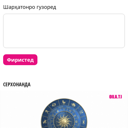
шарҳатонро гузоред
фиристед
СЕРХОНАНДА