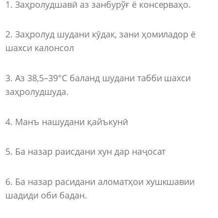
1. Заҳролудшавӣ аз занбурўғ ё консерваҳо.
2. Заҳролуд шудани кӯдак, зани ҳомиладор ё
шахси калонсол
3. Аз 38,5–39°C баланд шудани табби шахси
заҳролудшуда.
4. Манъ нашудани қайъкунӣ
5. Ба назар раисдани хун дар наҷосат
6. Ба назар расидани аломатҳои хушкшавии
шадиди оби бадан.