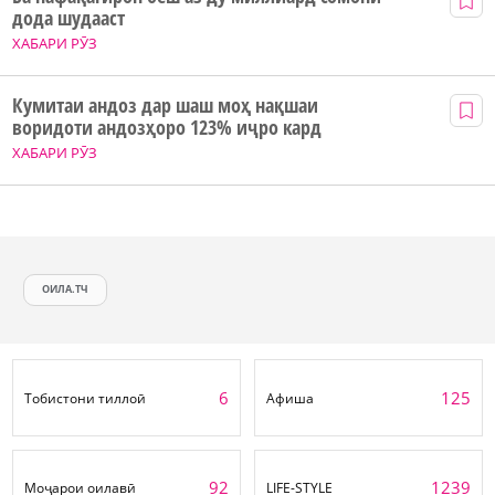
дода шудааст
ХАБАРИ РӮЗ
Кумитаи андоз дар шаш моҳ нақшаи
воридоти андозҳоро 123% иҷро кард
ХАБАРИ РӮЗ
ОИЛА.ТЧ
6
125
Тобистони тиллоӣ
Афиша
92
1239
Моҷарои оилавӣ
LIFE-STYLE