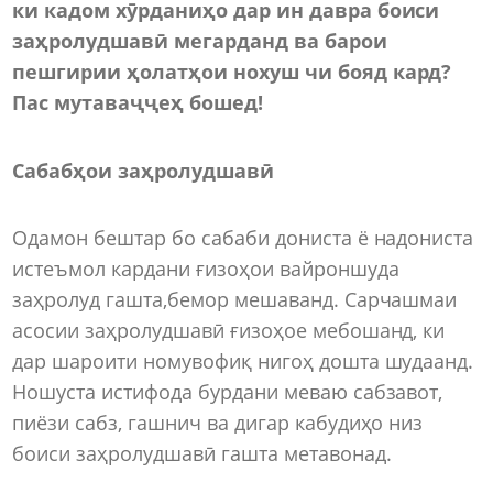
ки кадом хӯрданиҳо дар ин давра боиси
заҳролудшавӣ мегарданд ва барои
пешгирии ҳолатҳои нохуш чи бояд кард?
Пас мутаваҷҷеҳ бошед!
Сабабҳои заҳролудшавӣ
Одамон бештар бо сабаби дониста ё надониста
истеъмол кардани ғизоҳои вайроншуда
заҳролуд гашта,бемор мешаванд. Сарчашмаи
асосии заҳролудшавӣ ғизоҳое мебошанд, ки
дар шароити номувофиқ нигоҳ дошта шудаанд.
Ношуста истифода бурдани меваю сабзавот,
пиёзи сабз, гашнич ва дигар кабудиҳо низ
боиси заҳролудшавӣ гашта метавонад.