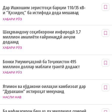
Дар Ишкошим зеристгоҳи барқии 110/35 кВ-
и “Қозидеҳ” ба истифода дода мешавад
ХАБАРИ РӮЗ
Шаҳрвандону соҳибкорони инфиродӣ 3,7
миллион амалиёти ғайринақдӣ анҷом
додаанд
ХАБАРИ РӮЗ
Бонки Умумиҷаҳонӣ ба Тоҷикистон 495
миллион доллар маблағи грантӣ додааст
ХАБАРИ РӮЗ
Ятимон ва кӯдакони оилаҳои камбизоат дар
“Дурахшон” истироҳат мекунанд
НАСЛИ НАВ
Ба нафақагирон беш аз ду миллиард сомонӣ