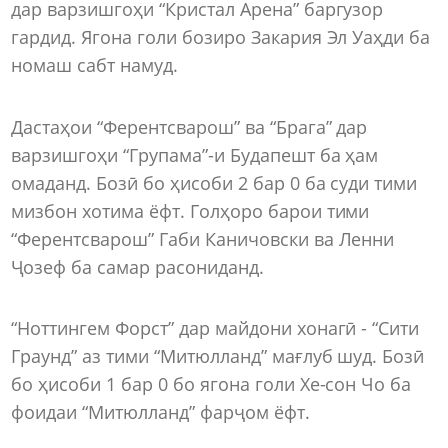
дар варзишгоҳи “Кристал Арена” баргузор
гардид. Ягона голи бозиро Закария Эл Уаҳди ба
номаш сабт намуд.
Дастаҳои “Ферентсварош” ва “Брага” дар
варзишгоҳи “Групама”-и Будапешт ба ҳам
омаданд. Бозӣ бо ҳисоби 2 бар 0 ба суди тими
мизбон хотима ёфт. Голҳоро барои тими
“Ферентсварош” Габи Каничовски ва Ленни
Ҷозеф ба самар расониданд.
“Ноттингем Форст” дар майдони хонагӣ - “Сити
Граунд” аз тими “Митюлланд” мағлуб шуд. Бозӣ
бо ҳисоби 1 бар 0 бо ягона голи Хе-сон Чо ба
фоидаи “Митюлланд” фарҷом ёфт.