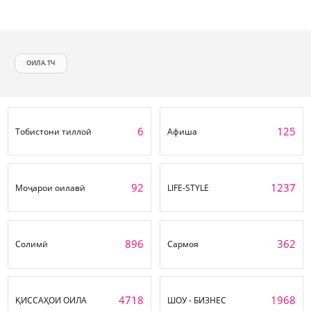
ОИЛА.ТЧ
6
125
Тобистони тиллоӣ
Афиша
92
1237
Моҷарои оилавӣ
LIFE-STYLE
896
362
Солимӣ
Сармоя
4718
1968
ҚИССАҲОИ ОИЛА
ШОУ - БИЗНЕС