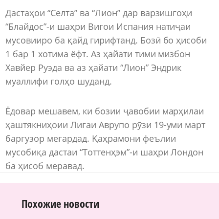
Дастаҳои “Селта” ва “Лион” дар варзишгоҳи
“Блайдос”-и шаҳри Вигои Испания натиҷаи
мусовииро ба қайд гирифтанд. Бозӣ бо ҳисоби
1 бар 1 хотима ёфт. Аз ҳайати тими мизбон
Хавйер Руэда ва аз ҳайати “Лион” Эндрик
муаллифи голҳо шуданд.
Ёдовар мешавем, ки бозии ҷавобии марҳилаи
ҳаштякниҳоии Лигаи Аврупо рӯзи 19-уми март
баргузор мегардад. Қаҳрамони феълии
мусобиқа дастаи “Тоттенҳэм”-и шаҳри Лондон
ба ҳисоб меравад.
Похожие новости