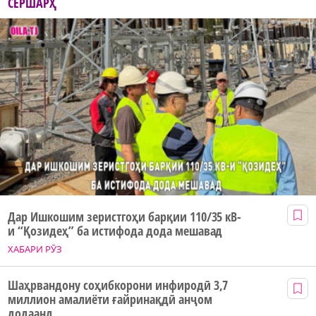
СЕРШАРҲ
Дар Ишкошим зеристгоҳи барқии 110/35 кВ-
и “Қозидеҳ” ба истифода дода мешавад
ХАБАРИ РӮЗ
Шаҳрвандону соҳибкорони инфиродӣ 3,7
миллион амалиёти ғайринақдӣ анҷом
додаанд