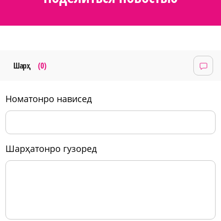
Шарҳ
(0)
номатонро нависед
шарҳатонро гузоред