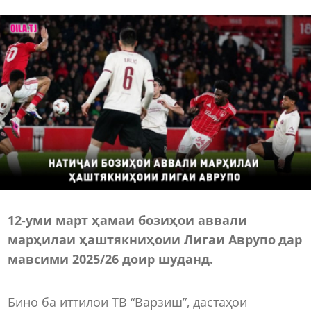
12-уми март ҳамаи бозиҳои аввали
марҳилаи ҳаштякниҳоии Лигаи Аврупо дар
мавсими 2025/26 доир шуданд.
Бино ба иттилои ТВ “Варзиш”, дастаҳои