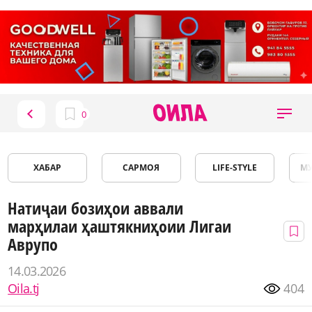
ХАБАР
САРМОЯ
LIFE-STYLE
М
Натиҷаи бозиҳои аввали
марҳилаи ҳаштякниҳоии Лигаи
Аврупо
14.03.2026
Oila.tj
404