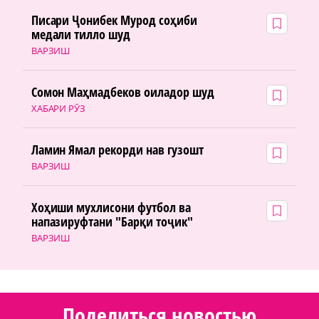
Писари Ҷонибек Мурод соҳиби
медали тилло шуд
ВАРЗИШ
Сомон Маҳмадбеков оиладор шуд
ХАБАРИ РӮЗ
Ламин Ямал рекорди нав гузошт
ВАРЗИШ
Хоҳиши мухлисони футбол ва
напазируфтани "Барқи тоҷик"
ВАРЗИШ
Поделиться новостью