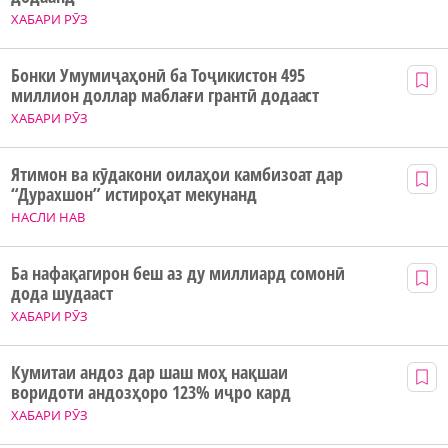
ХАБАРИ РӮЗ
Бонки Умумиҷаҳонӣ ба Тоҷикистон 495
миллион доллар маблағи грантӣ додааст
ХАБАРИ РӮЗ
Ятимон ва кӯдакони оилаҳои камбизоат дар
“Дурахшон” истироҳат мекунанд
НАСЛИ НАВ
Ба нафақагирон беш аз ду миллиард сомонӣ
дода шудааст
ХАБАРИ РӮЗ
Кумитаи андоз дар шаш моҳ нақшаи
воридоти андозҳоро 123% иҷро кард
ХАБАРИ РӮЗ