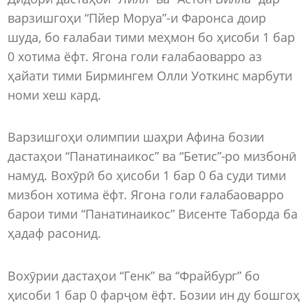
варзишгоҳи “Пйер Моруа”-и Фаронса доир
шуда, бо ғалабаи тими меҳмон бо ҳисоби 1 бар
0 хотима ёфт. Ягона голи ғалабаоварро аз
ҳайати тими Бирмингем Олли Уоткинс марбути
номи хеш кард.
Варзишгоҳи олимпии шаҳри Афина бозии
дастаҳои “Панатинаикос” ва “Бетис”-ро мизбонӣ
намуд. Вохӯрӣ бо ҳисоби 1 бар 0 ба суди тими
мизбон хотима ёфт. Ягона голи ғалабаоварро
барои тими “Панатинаикос” Висенте Таборда ба
ҳадаф расонид.
Вохӯрии дастаҳои “Генк” ва “Фрайбург” бо
ҳисоби 1 бар 0 фарҷом ёфт. Бозии ин ду бошгоҳ