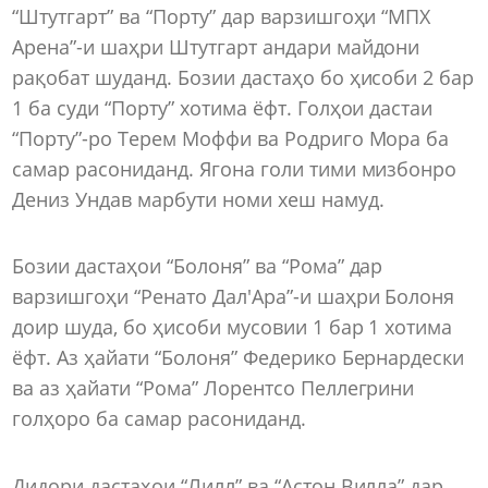
“Штутгарт” ва “Порту” дар варзишгоҳи “МПХ
Арена”-и шаҳри Штутгарт андари майдони
рақобат шуданд. Бозии дастаҳо бо ҳисоби 2 бар
1 ба суди “Порту” хотима ёфт. Голҳои дастаи
“Порту”-ро Терем Моффи ва Родриго Мора ба
самар расониданд. Ягона голи тими мизбонро
Дениз Ундав марбути номи хеш намуд.
Бозии дастаҳои “Болоня” ва “Рома” дар
варзишгоҳи “Ренато Дал'Ара”-и шаҳри Болоня
доир шуда, бо ҳисоби мусовии 1 бар 1 хотима
ёфт. Аз ҳайати “Болоня” Федерико Бернардески
ва аз ҳайати “Рома” Лорентсо Пеллегрини
голҳоро ба самар расониданд.
Дидори дастаҳои “Лилл” ва “Астон Вилла” дар