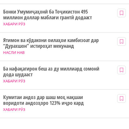
Бонки Умумиҷаҳонӣ ба Тоҷикистон 495
миллион доллар маблағи грантӣ додааст
ХАБАРИ РӮЗ
Ятимон ва кӯдакони оилаҳои камбизоат дар
“Дурахшон” истироҳат мекунанд
НАСЛИ НАВ
Ба нафақагирон беш аз ду миллиард сомонӣ
дода шудааст
ХАБАРИ РӮЗ
Кумитаи андоз дар шаш моҳ нақшаи
воридоти андозҳоро 123% иҷро кард
ХАБАРИ РӮЗ