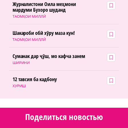
Журналистони Оила меҳмони
мардуми Бухоро шуданд
ТАОМҲОИ МИЛЛӢ
Шакароби обӣ хӯру маза кун!
ТАОМҲОИ МИЛЛӢ
Суманак дар ҷӯш, мо кафча занем
ШИРИНИ
12 тавсия ба кадбону
ХУРИШ
Поделиться новостью