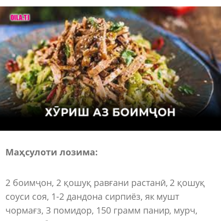
Маҳсулоти лозима:
2 боимҷон, 2 қошуқ равғани растанӣ, 2 қошуқ
соуси соя, 1-2 дандона сирпиёз, як мушт
чормағз, 3 помидор, 150 грамм панир, мурч,