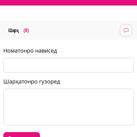
Шарҳ
(0)
номатонро нависед
шарҳатонро гузоред