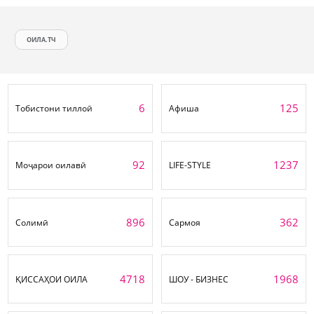
ОИЛА.ТЧ
6
125
Тобистони тиллоӣ
Афиша
92
1237
Моҷарои оилавӣ
LIFE-STYLE
896
362
Солимӣ
Сармоя
4718
1968
ҚИССАҲОИ ОИЛА
ШОУ - БИЗНЕС