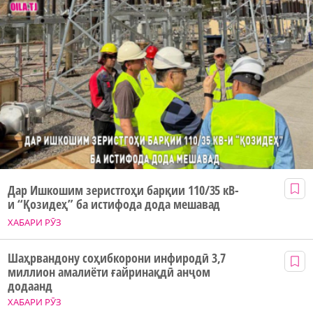
Дар Ишкошим зеристгоҳи барқии 110/35 кВ-
и “Қозидеҳ” ба истифода дода мешавад
ХАБАРИ РӮЗ
Шаҳрвандону соҳибкорони инфиродӣ 3,7
миллион амалиёти ғайринақдӣ анҷом
додаанд
ХАБАРИ РӮЗ