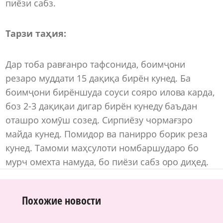
пиёзи сабз.
Тарзи таҳия:
Дар тоба равғанро тафсонида, боимҷони
резаро муддати 15 дақиқа бирён кунед. Ба
боимҷони бирёншуда соуси сояро илова карда,
боз 2-3 дақиқаи дигар бирён кунеду баъдан
оташро хомӯш созед. Сирпиёзу чормағзро
майда кунед. Помидор ва панирро борик реза
кунед. Тамоми маҳсулоти номбаршударо бо
мурч омехта намуда, бо пиёзи сабз оро диҳед.
Похожие новости