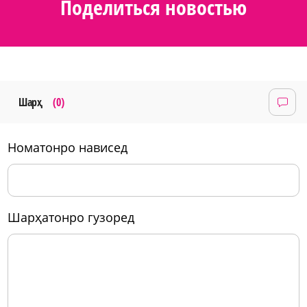
Поделиться новостью
Шарҳ
(0)
номатонро нависед
шарҳатонро гузоред