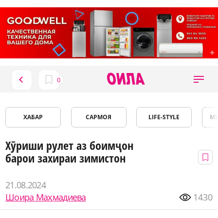
ХАБАР
САРМОЯ
LIFE-STYLE
М
Хӯриши рулет аз боимҷон
барои захираи зимистон
21.08.2024
Шоира Маҳмадиева
1430