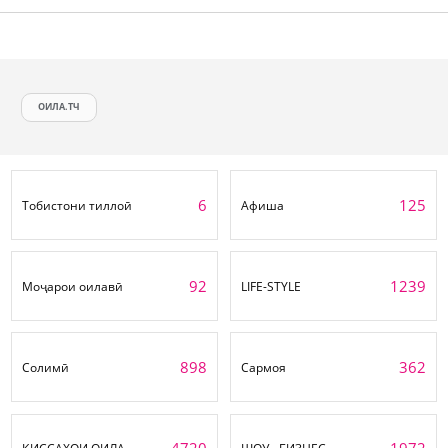
ОИЛА.ТЧ
6
125
Тобистони тиллоӣ
Афиша
92
1239
Моҷарои оилавӣ
LIFE-STYLE
898
362
Солимӣ
Сармоя