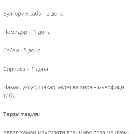
Булғории сабз – 2 дона
Помидор - 1 дона
Сабзӣ - 5 дона
Сирпиёз – 1 дона
Намак, уксус, шакар, мурч ва зира – мувофиқи
табъ
Тарзи таҳия:
Аввал ҳамаи маҳсулоти лозимиро тоза мешӯем.