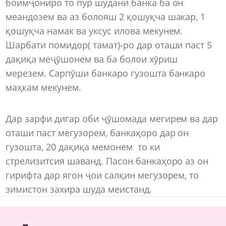
боимҷониро то пур шудани банка ба он
меандозем ва аз болояш 2 қошуқча шакар, 1
қошуқча намак ва уксус илова мекунем.
Шарбати помидор( тамат)-ро дар оташи паст 5
дақиқа меҷӯшонем ва ба болои хӯриш
мерезем. Сарпӯши банкаро гузошта банкаро
маҳкам мекунем.
Дар зарфи дигар оби ҷӯшомада мегирем ва дар
оташи паст мегузорем, банкаҳоро дар он
гузошта, 20 дақиқа мемонем то ки
стрелизитсия шаванд. Пасон банкаҳоро аз он
гирифта дар ягон ҷои салқин мегузорем, то
зимистон захира шуда меистанд.