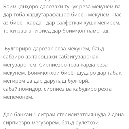
Боимҷонҳоро дарозаки тунук реза мекунем ва
дар тоба ҳардутарафашро бирён мекунем. Пас
аз бирён кардан дар салфеткаи хушк мегирем,
то ки равғани зиёд дар боимҷон намонад.
Булғориро дарозак реза мекунем, баъд
сабзиро аз тарошаки сабзигузаронак
мегузаронем. Сирпиёзро тоза карда реза
мекунем. Боимҷонҳои бирёншударо дар табақ
мегирем ва дар дарунаш булғорӣ,
сабзӣ,помидор, сирпиёз ва кабудиро рехта
мепечонем.
Дар банкаи 1 литраи стерилизатсияшуда 2 дона
сирпиёзро мегузорем, баъд рулетҳои