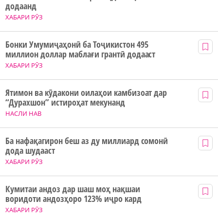
додаанд
ХАБАРИ РӮЗ
Бонки Умумиҷаҳонӣ ба Тоҷикистон 495
миллион доллар маблағи грантӣ додааст
ХАБАРИ РӮЗ
Ятимон ва кӯдакони оилаҳои камбизоат дар
“Дурахшон” истироҳат мекунанд
НАСЛИ НАВ
Ба нафақагирон беш аз ду миллиард сомонӣ
дода шудааст
ХАБАРИ РӮЗ
Кумитаи андоз дар шаш моҳ нақшаи
воридоти андозҳоро 123% иҷро кард
ХАБАРИ РӮЗ