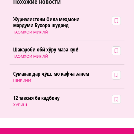
Похожие новости
Журналистони Оила меҳмони
мардуми Бухоро шуданд
ТАОМҲОИ МИЛЛӢ
Шакароби обӣ хӯру маза кун!
ТАОМҲОИ МИЛЛӢ
Суманак дар ҷӯш, мо кафча занем
ШИРИНИ
12 тавсия ба кадбону
ХУРИШ