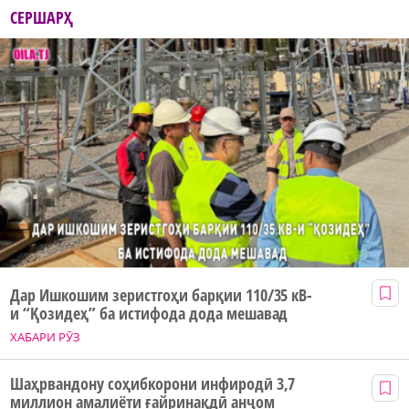
СЕРШАРҲ
Дар Ишкошим зеристгоҳи барқии 110/35 кВ-
и “Қозидеҳ” ба истифода дода мешавад
ХАБАРИ РӮЗ
Шаҳрвандону соҳибкорони инфиродӣ 3,7
миллион амалиёти ғайринақдӣ анҷом