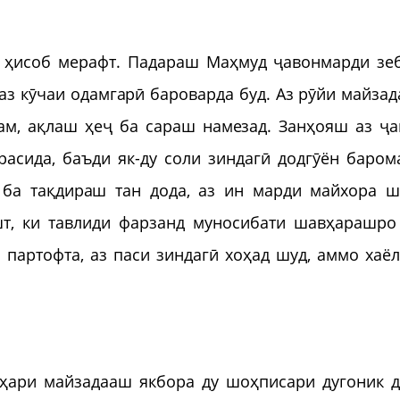
 ҳисоб мерафт. Падараш Маҳмуд ҷавонмарди зе
з кӯчаи одамгарӣ бароварда буд. Аз рӯйи майзад
м, ақлаш ҳеҷ ба сараш намезад. Занҳояш аз ҷа
асида, баъди як-ду соли зиндагӣ додгӯён баром
 ба тақдираш тан дода, аз ин марди майхора 
шт, ки тавлиди фарзанд муносибати шавҳарашро
 партофта, аз паси зиндагӣ хоҳад шуд, аммо хаё
ҳари майзадааш якбора ду шоҳписари дугоник д