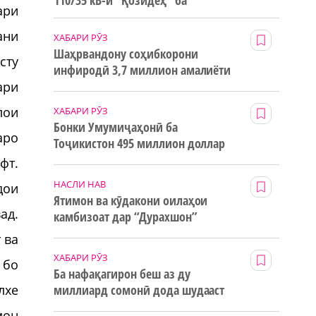
110/35 кВ-и “Қозидеҳ” ба
ари
истифода дода мешавад
ани
ХАБАРИ РӮЗ
Шаҳрвандону соҳибкорони
сту
инфиродӣ 3,7 миллион амалиёти
ғайринақдӣ анҷом додаанд
ари
лои
ХАБАРИ РӮЗ
Бонки Умумиҷаҳонӣ ба
аро
Тоҷикистон 495 миллион доллар
маблағи грантӣ додааст
фт.
НАСЛИ НАВ
дои
Ятимон ва кӯдакони оилаҳои
ад.
камбизоат дар “Дурахшон”
истироҳат мекунанд
 ва
ХАБАРИ РӮЗ
 бо
Ба нафақагирон беш аз ду
лхе
миллиард сомонӣ дода шудааст
мон