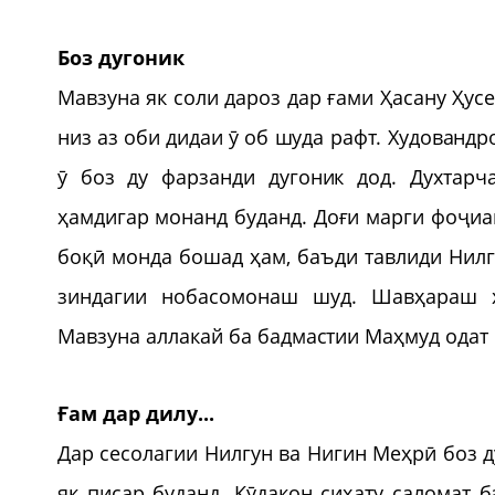
Боз дугоник
Мавзуна як соли дароз дар ғами Ҳасану Ҳусе
низ аз оби дидаи ӯ об шуда рафт. Худовандр
ӯ боз ду фарзанди дугоник дод. Духтар
ҳамдигар монанд буданд. Доғи марги фоҷиа
боқӣ монда бошад ҳам, баъди тавлиди Нилг
зиндагии нобасомонаш шуд. Шавҳараш 
Мавзуна аллакай ба бадмастии Маҳмуд одат к
Ғам дар дилу...
Дар сесолагии Нилгун ва Нигин Меҳрӣ боз д
як писар буданд. Кӯдакон сиҳату саломат 