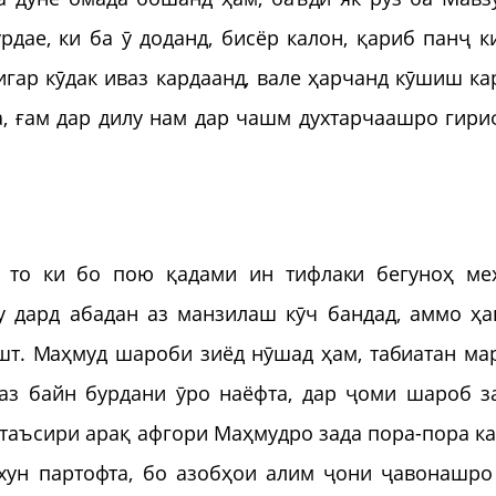
рдае, ки ба ӯ доданд, бисёр калон, қариб панҷ к
дигар кӯдак иваз кардаанд, вале ҳарчанд кӯшиш ка
а, ғам дар дилу нам дар чашм духтарчаашро гири
 то ки бо пою қадами ин тифлаки бегуноҳ ме
у дард абадан аз манзилаш кӯч бандад, аммо ҳа
т. Маҳмуд шароби зиёд нӯшад ҳам, табиатан ма
аз байн бурдани ӯро наёфта, дар ҷоми шароб з
з таъсири арақ афгори Маҳмудро зада пора-пора ка
хун партофта, бо азобҳои алим ҷони ҷавонашро