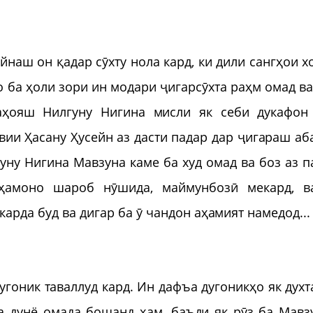
йнаш он қадар сӯхту нола кард, ки дили сангҳои х
о ба ҳоли зори ин модари ҷигарсӯхта раҳм омад ва
чаҳояш Нилгуну Нигина мисли як себи дукафон
вии Ҳасану Ҳусейн аз дасти падар дар ҷигараш аб
уну Нигина Мавзуна каме ба худ омад ва боз аз п
ҳамоно шароб нӯшида, маймунбозӣ мекард, в
арда буд ва дигар ба ӯ чандон аҳамият намедод...
угоник таваллуд кард. Ин дафъа дугоникҳо як духт
ба дунё омада бошанд ҳам, баъди як рӯз ба Мавз