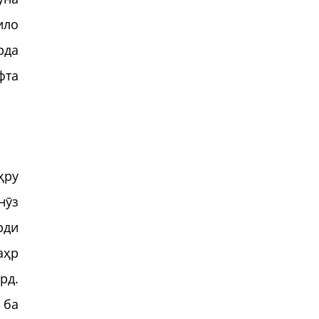
ило
рда
фта
ҳру
нӯз
рди
аҳр
рд.
 ба