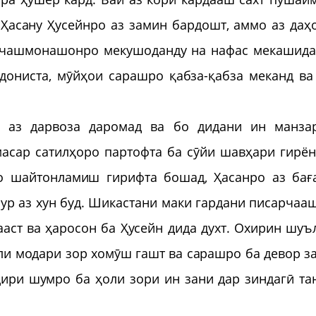
 Ҳасану Ҳусейнро аз замин бардошт, аммо аз даҳ
а чашмонашонро мекушоданду на нафас мекашида
ониста, мӯйҳои сарашро қабза-қабза меканд ва
б аз дарвоза даромад ва бо дидани ин манза
масар сатилҳоро партофта ба сӯйи шавҳари гирё
о шайтонламиш гирифта бошад, Ҳасанро аз бағ
пур аз хун буд. Шикастани маки гардани писарчаа
ааст ва ҳаросон ба Ҳусейн дида духт. Охирин шуъ
ли модари зор хомӯш гашт ва сарашро ба девор за
дири шумро ба ҳоли зори ин зани дар зиндагӣ та