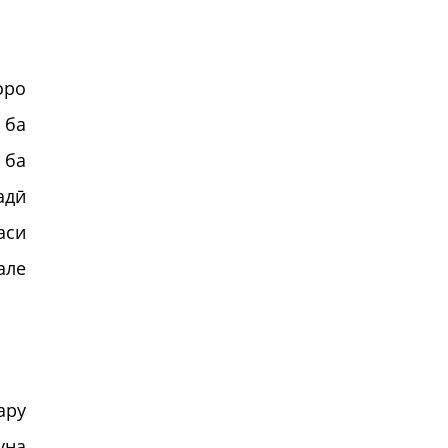
оро
 ба
 ба
адӣ
аси
але
ару
уна