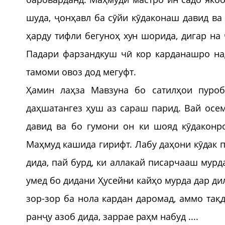
шуда, ҷонҳавл ба сӯйи кӯдаконаш давид ва
ҳарду тифли бегуноҳ хун шорида, дигар н
Падари фарзандкуш чӣ кор карданашро над
тамоми овоз дод мегуфт.
Ҳамин лаҳза Мавзуна бо сатилҳои пуро
даҳшатангез ҳуш аз сараш парид. Вай осе
давид ва бо гумони он ки шояд кӯдаконр
Маҳмуд кашида гирифт. Лабу даҳони кӯдак 
дида, пай бурд, ки аллакай писарчааш мурд
умед бо дидани Ҳусейни кайҳо мурда дар ди
зор-зор ба нола кардан даромад, аммо тақ
ранҷу азоб дида, заррае раҳм набуд ....