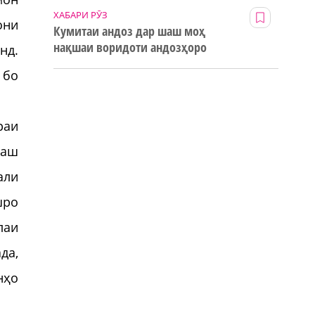
ХАБАРИ РӮЗ
они
Кумитаи андоз дар шаш моҳ
нақшаи воридоти андозҳоро
нд.
123% иҷро кард
 бо
раи
наш
али
шро
лаи
да,
нҳо