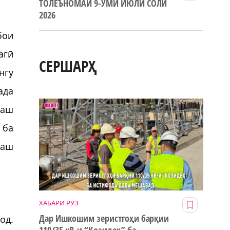
ТОЛЕЪНОМАИ 9-УМИ ИЮЛИ СОЛИ
2026
бои
агӣ
СЕРШАРҲ
нгу
ада
шаш
 ба
лаш
ХАБАРИ РӮЗ
Дар Ишкошим зеристгоҳи барқии
од.