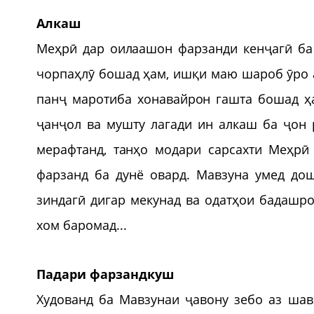
Алкаш
Меҳрӣ дар оилаашон фарзанди кенҷагӣ ба
чорпаҳлӯ бошад ҳам, ишқи маю шароб ӯро а
панҷ маротиба хонавайрон гашта бошад ҳа
ҷанҷол ва мушту лагади ин алкаш ба ҷон р
мерафтанд, танҳо модари сарсахти Меҳрӣ
фарзанд ба дунё овард. Мавзуна умед до
зиндагӣ дигар мекунад ва одатҳои бадашро
хом баромад...
Падари фарзандкуш
Худованд ба Мавзунаи ҷавону зебо аз шав