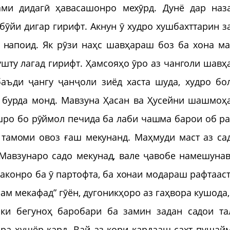
ами дидагӣ ҳавасашонро мехӯрд. Дунё дар наз
бӯйи дигар гирифт. Акнун ӯ худро хушбахттарин з
 напоид. Як рӯзи наҳс шавҳараш боз ба хона ма
ушту лагад гирифт. Ҳамсояҳо ӯро аз чанголи шавҳ
аъди ҷангу ҷанҷоли зиёд хаста шуда, худро бо
ш бурда монд. Мавзуна Ҳасан ва Ҳусейни шашмоҳ
ашро бо рӯймол печида ба лаби чашма барои об ра
 тамоми овоз ғаш мекунанд. Маҳмуди маст аз са
Мавзунаро садо мекунад, вале ҷавобе намешунав
даконро ба ӯ партофта, ба хонаи модараш рафтааст
рам мекафад” гӯён, дугоникҳоро аз гаҳвора кушода,
аки бегуноҳ баробари ба замин задан садои та
ра ҳушёр кард. Вай аз кори кардааш сахт пушай