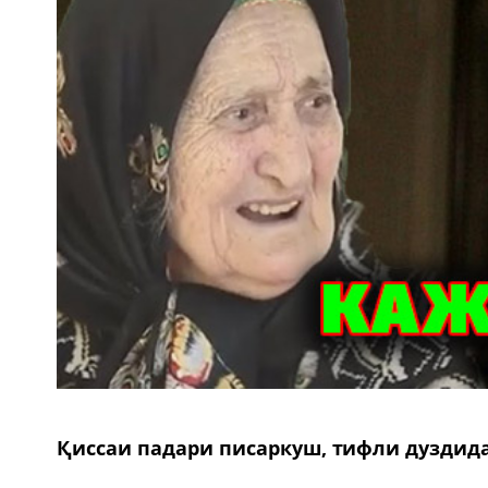
Қиссаи падари писаркуш, тифли дуздида