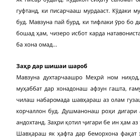
гуфтанд, ки писарчааш мурдааст. Кӯдаки му
буд. Мавзуна пай бурд, ки тифлаки ӯро бо 
бошад ҳам, чизеро исбот карда натавонист
ба хона омад...
Заҳр дар шишаи шароб
Мавзуна духтарчаашро Меҳрӣ ном ниҳод,
муҳаббат дар хонадонаш афзун гашта, ғам
чилаш набаромада шавҳараш аз олам гузаш
корчаллон буд. Душманонаш роҳи дигари 
андохтанд. Заҳри қотил ҷигари бе ин ҳам а
Шавҳараш як ҳафта дар беморхона фақат 