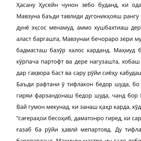
Ҳасану Ҳусейн чунон зебо буданд, ки од
Мавзуна баъди тавлиди дугоникҳояш рангу 
дунё эҳсос менамуд, аммо хушбахтиаш дер
аласт баргашта, Мавзунаи бечораро зери м
бадмасташ базӯр халос карданд. Маҳмуд б
кӯрпача партофт ва дере нагузашта, хоба
дар гаҳвора баст ва сару рӯйи сиёҳу кабуд
Баъди рафтани ӯ тифлакон бедор шуда, бо
гиряи фарзандонаш бедор шуда, чанд бор 
Вай гумон мекунад, ки занаш қаҳр карда, кӯ
“сағераҳои бесоҳиб, даматонро гиред, ки са
ғазаб ба рӯйи ҳавлӣ мепартояд. Ду тифл
бароварданд. Маҳмуди мастро ин садо якбо