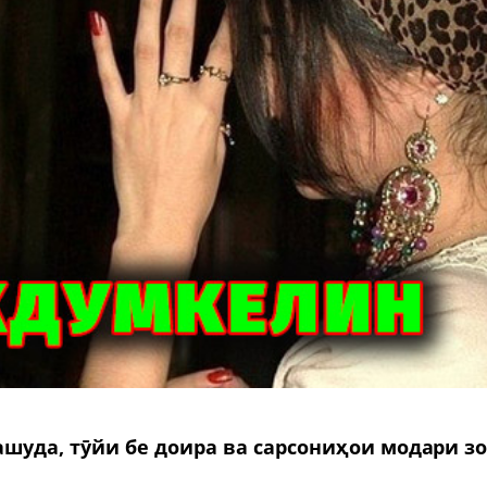
шуда, тӯйи бе доира ва сарсониҳои модари з