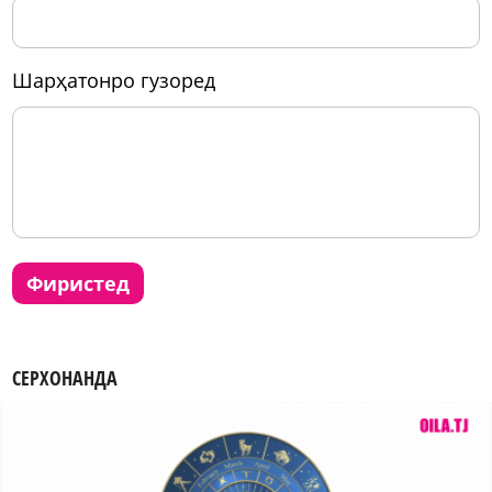
шарҳатонро гузоред
фиристед
СЕРХОНАНДА