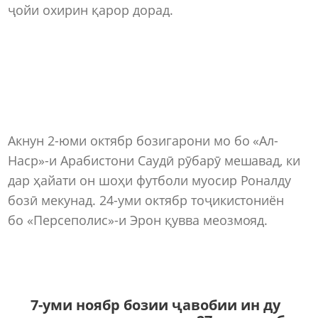
ҷойи охирин қарор дорад.
Акнун 2-юми октябр бозигарони мо бо «Ал-
Наср»-и Арабистони Саудӣ рӯбарӯ мешавад, ки
дар ҳайати он шоҳи футболи муосир Роналду
бозӣ мекунад. 24-уми октябр тоҷикистониён
бо «Персеполис»-и Эрон қувва меозмояд.
7-уми ноябр бозии ҷавобии ин ду