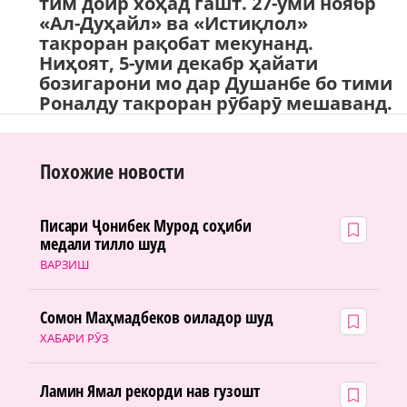
тим доир хоҳад гашт. 27-уми ноябр
«Ал-Дуҳайл» ва «Истиқлол»
такроран рақобат мекунанд.
Ниҳоят, 5-уми декабр ҳайати
бозигарони мо дар Душанбе бо тими
Роналду такроран рӯбарӯ мешаванд.
Похожие новости
Писари Ҷонибек Мурод соҳиби
медали тилло шуд
ВАРЗИШ
Сомон Маҳмадбеков оиладор шуд
ХАБАРИ РӮЗ
Ламин Ямал рекорди нав гузошт