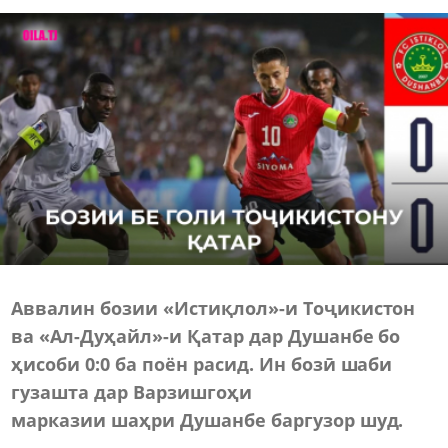
Аввалин бозии «Истиқлол»-и Тоҷикистон
ва «Ал-Дуҳайл»-и Қатар дар Душанбе бо
ҳисоби 0:0 ба поён расид. Ин бозӣ шаби
гузашта дар Варзишгоҳи
марказии шаҳри Душанбе баргузор шуд.