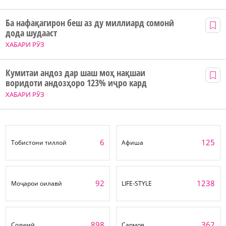
Ба нафақагирон беш аз ду миллиард сомонӣ
дода шудааст
ХАБАРИ РӮЗ
Кумитаи андоз дар шаш моҳ нақшаи
воридоти андозҳоро 123% иҷро кард
ХАБАРИ РӮЗ
6
125
Тобистони тиллоӣ
Афиша
92
1238
Моҷарои оилавӣ
LIFE-STYLE
898
362
Солимӣ
Сармоя