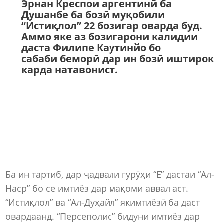
Эрнан Креспои аргентинӣ ба
Душанбе ба бозӣ муқобили
“Истиқлол” 22 бозигар оварда буд.
Аммо яке аз бозигарони калидии
даста Филипе Каутинйо бо
сабаби беморӣ дар ин бозӣ иштирок
карда натавонист.
Ба ин тартиб, дар ҷадвали гурӯҳи “Е” дастаи “Ал-
Наср” бо се имтиёз дар мақоми аввал аст.
“Истиқлол” ва “Ал-Дуҳайл” якимтиёзӣ ба даст
овардаанд. “Персеполис” бидуни имтиёз дар