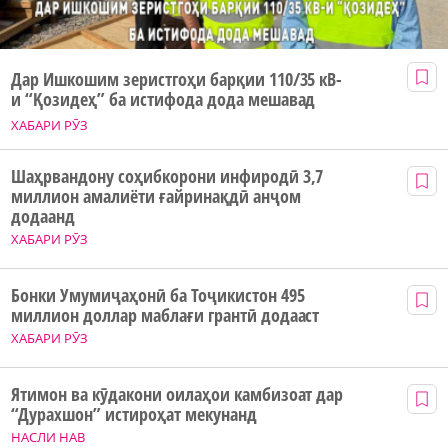
Дар Ишкошим зеристгоҳи барқии 110/35 кВ-
и “Қозидеҳ” ба истифода дода мешавад
ХАБАРИ РӮЗ
Шаҳрвандону соҳибкорони инфиродӣ 3,7
миллион амалиёти ғайринақдӣ анҷом
додаанд
ХАБАРИ РӮЗ
Бонки Умумиҷаҳонӣ ба Тоҷикистон 495
миллион доллар маблағи грантӣ додааст
ХАБАРИ РӮЗ
Ятимон ва кӯдакони оилаҳои камбизоат дар
“Дурахшон” истироҳат мекунанд
НАСЛИ НАВ