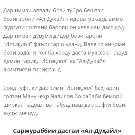
Дар нимаи аввали бозӣ тӯбро бештар
бозигарони «Ал-Дуҳайл» идора мекард, аммо
фурсати голзанӣ барояшон хеле кам даст дод.
Дар нимаи дувуми дидор бозигарони
“Истиқлол” фаъолтар шуданд. Вале то анҷоми
бозӣ задани гол ба ҳарду даста муяссар нашуд.
Ҳамин тариқ, “Истиқлол” ва “Ал-Дуҳайл”
якимтиёзӣ гирифтанд.
Бояд гуфт, ки дар тими “Истиқлол” беҳтарин
голзан Манучеҳр Ҷалилов бо сабаби беморӣ
ширкат надошт ва набуданаш дар рафти бозӣ
эҳсос мешуд.
Сармураббии дастаи «Ал-Дуҳайл»