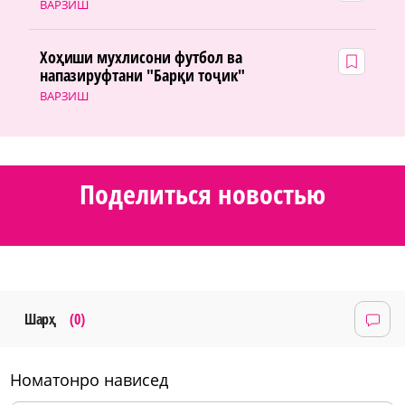
ВАРЗИШ
Хоҳиши мухлисони футбол ва
напазируфтани "Барқи тоҷик"
ВАРЗИШ
Поделиться новостью
Шарҳ
(0)
номатонро нависед