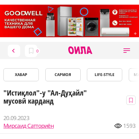
ХАБАР
САРМОЯ
LIFE-STYLE
М
"Истиқлол"-у "Ал-Дуҳайл"
мусовӣ карданд
20.09.2023
Мирсаид Сатториён
1593