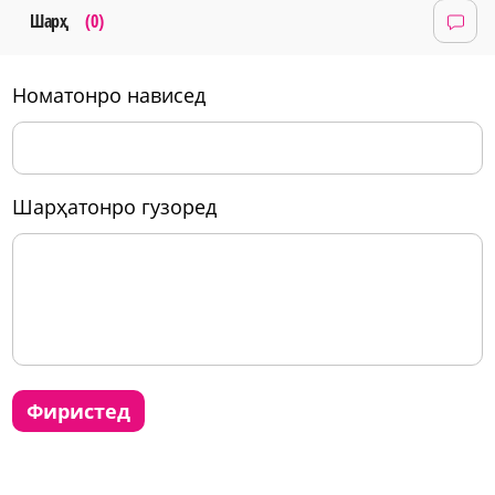
Шарҳ
(0)
номатонро нависед
шарҳатонро гузоред
фиристед