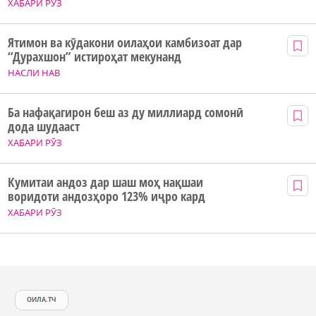
ХАБАРИ РӮЗ
Ятимон ва кӯдакони оилаҳои камбизоат дар
“Дурахшон” истироҳат мекунанд
НАСЛИ НАВ
Ба нафақагирон беш аз ду миллиард сомонӣ
дода шудааст
ХАБАРИ РӮЗ
Кумитаи андоз дар шаш моҳ нақшаи
воридоти андозҳоро 123% иҷро кард
ХАБАРИ РӮЗ
ОИЛА.ТЧ