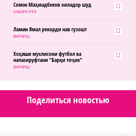
Сомон Маҳмадбеков оиладор шуд
ХАБАРИ РӮЗ
Ламин Ямал рекорди нав гузошт
ВАРЗИШ
Хоҳиши мухлисони футбол ва
напазируфтани "Барқи тоҷик"
ВАРЗИШ
Поделиться новостью