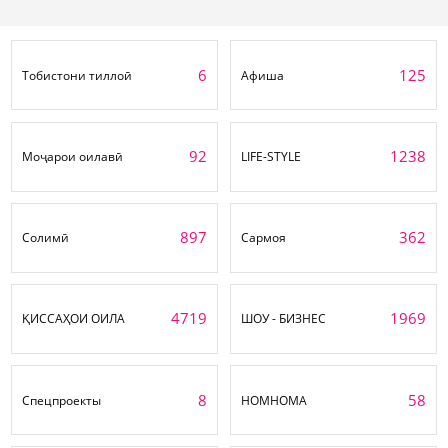
6
125
Тобистони тиллоӣ
Афиша
92
1238
Моҷарои оилавӣ
LIFE-STYLE
897
362
Солимӣ
Сармоя
4719
1969
ҚИССАҲОИ ОИЛА
ШОУ - БИЗНЕС
8
58
Спецпроекты
НОМНОМА