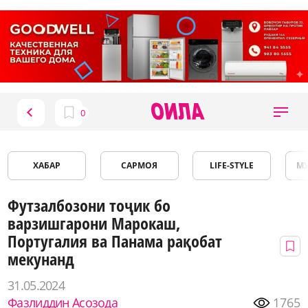
ХАБАР
САРМОЯ
LIFE-STYLE
М
Футзалбозони тоҷик бо
варзишгарони Марокаш,
Португалия ва Панама рақобат
мекунанд
31.05.2024
Фазлиддин Асозода
1765