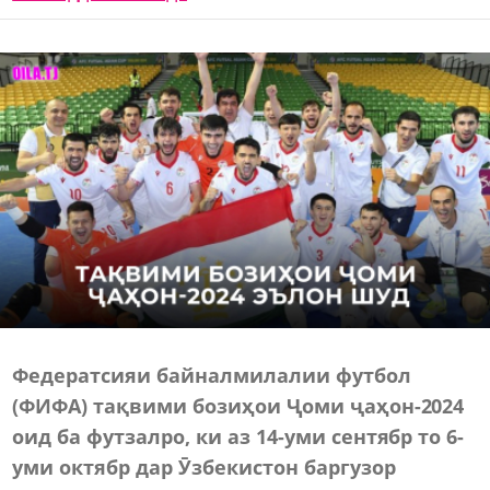
Федератсияи байналмилалии футбол
(ФИФА) тақвими бозиҳои Ҷоми ҷаҳон-2024
оид ба футзалро, ки аз 14-уми сентябр то 6-
уми октябр дар Ӯзбекистон баргузор