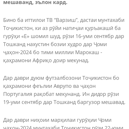
мешаванд, эълон кард.
Бино ба иттилои ТВ “Варзиш”, дастаи мунтахаби
Тоҷикистон, ки аз рӯйи натиҷаи қуръакашӣ ба
гурӯҳи «Е» шомил шуд, рӯзи 16-уми сентябр дар
Тошканд нахустин бозии худро дар Ҷоми
ҷаҳон-2024 бо тими миллии Марокаш -
қаҳрамони Африқо доир мекунад.
Дар даври дуюм футзалбозони Тоҷикистон бо
қаҳрамони феълии Аврупо ва ҷаҳон
Португалия рақобат мекунанд. Ин дидор рӯзи
19-уми сентябр дар Тошканд баргузор мешавад.
Дар даври ниҳоии марҳилаи гурӯҳии Ҷоми
ҷаҳон-2024 мунтахаби Тоҷикистон рӯзи 22-юми