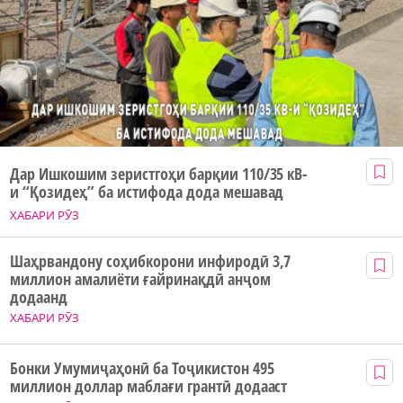
Дар Ишкошим зеристгоҳи барқии 110/35 кВ-
и “Қозидеҳ” ба истифода дода мешавад
ХАБАРИ РӮЗ
Шаҳрвандону соҳибкорони инфиродӣ 3,7
миллион амалиёти ғайринақдӣ анҷом
додаанд
ХАБАРИ РӮЗ
Бонки Умумиҷаҳонӣ ба Тоҷикистон 495
миллион доллар маблағи грантӣ додааст