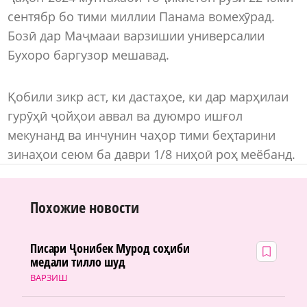
сентябр бо тими миллии Панама вомехӯрад.
Бозӣ дар Маҷмааи варзишии универсалии
Бухоро баргузор мешавад.
Қобили зикр аст, ки дастаҳое, ки дар марҳилаи
гурӯҳӣ ҷойҳои аввал ва дуюмро ишғол
мекунанд ва инчунин чаҳор тими беҳтарини
зинаҳои сеюм ба даври 1/8 ниҳоӣ роҳ меёбанд.
Похожие новости
Писари Ҷонибек Мурод соҳиби
медали тилло шуд
ВАРЗИШ