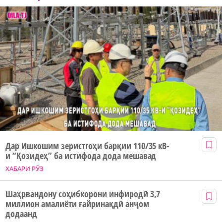
Дар Ишкошим зеристгоҳи барқии 110/35 кВ-
и “Қозидеҳ” ба истифода дода мешавад
ХАБАРИ РӮЗ
Шаҳрвандону соҳибкорони инфиродӣ 3,7
миллион амалиёти ғайринақдӣ анҷом
додаанд