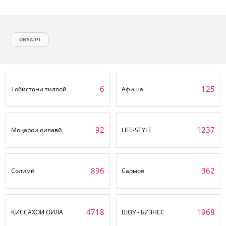
ОИЛА.ТЧ
6
125
Тобистони тиллоӣ
Афиша
92
1237
Моҷарои оилавӣ
LIFE-STYLE
896
362
Солимӣ
Сармоя
4718
1968
ҚИССАҲОИ ОИЛА
ШОУ - БИЗНЕС