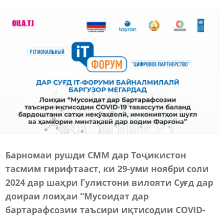
Барномаи рушди СММ дар Тоҷикистон
тасмим гирифтааст, ки 29-уми ноябри соли
2024 дар шаҳри Гулистони вилояти Суғд дар
доираи лоиҳаи “Мусоидат дар
бартарафсозии таъсири иқтисодии COVID-