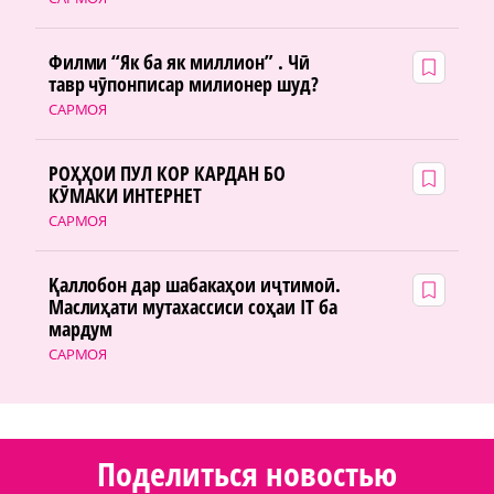
Филми “Як ба як миллион” . Чӣ
тавр чӯпонписар милионер шуд?
САРМОЯ
РОҲҲОИ ПУЛ КОР КАРДАН БО
КӮМАКИ ИНТЕРНЕТ
САРМОЯ
Қаллобон дар шабакаҳои иҷтимоӣ.
Маслиҳати мутахассиси соҳаи IT ба
мардум
САРМОЯ
Поделиться новостью