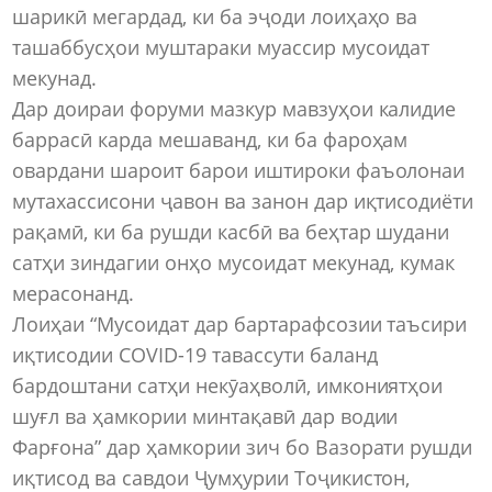
шарикӣ мегардад, ки ба эҷоди лоиҳаҳо ва
ташаббусҳои муштараки муассир мусоидат
мекунад.
Дар доираи форуми мазкур мавзуҳои калидие
баррасӣ карда мешаванд, ки ба фароҳам
овардани шароит барои иштироки фаъолонаи
мутахассисони ҷавон ва занон дар иқтисодиёти
рақамӣ, ки ба рушди касбӣ ва беҳтар шудани
сатҳи зиндагии онҳо мусоидат мекунад, кумак
мерасонанд.
Лоиҳаи “Мусоидат дар бартарафсозии таъсири
иқтисодии COVID-19 тавассути баланд
бардоштани сатҳи некӯаҳволӣ, имкониятҳои
шуғл ва ҳамкории минтақавӣ дар водии
Фарғона” дар ҳамкории зич бо Вазорати рушди
иқтисод ва савдои Ҷумҳурии Тоҷикистон,