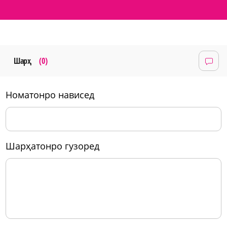
Шарҳ
(0)
номатонро нависед
шарҳатонро гузоред