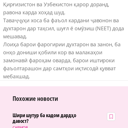
Қирғизистон ва Узбекистон қарор доранд,
равона карда хоҳад шуд.
Таваҷҷуҳи хоса ба фаъол кардани ҷавонон ва
духтарон дар таҳсил, шуғл ё омӯзиш (NEET) дода
мешавад.
Лоиҳа барои фарогирии духтарон ва занон, ба
онҳо дониши қобили кор ва малакаҳои
замонавӣ фароҳам оварда, барои иштироки
фаъолтарашон дар самтҳои иқтисодӣ қувват
мебахшад.
Похожие новости
Шири шутур ба кадом дардҳо
давост?
САРМОЯ