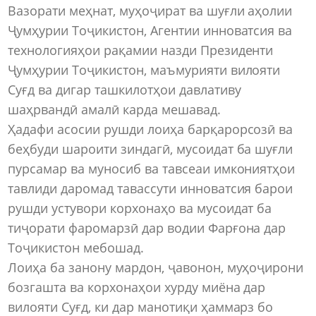
Вазорати меҳнат, муҳоҷират ва шуғли аҳолии
Ҷумҳурии Тоҷикистон, Агентии инноватсия ва
технологияҳои рақамии назди Президенти
Ҷумҳурии Тоҷикистон, маъмурияти вилояти
Суғд ва дигар ташкилотҳои давлативу
шаҳрвандӣ амалӣ карда мешавад.
Ҳадафи асосии рушди лоиҳа барқарорсозӣ ва
беҳбуди шароити зиндагӣ, мусоидат ба шуғли
пурсамар ва муносиб ва тавсеаи имкониятҳои
тавлиди даромад тавассути инноватсия барои
рушди устувори корхонаҳо ва мусоидат ба
тиҷорати фаромарзӣ дар водии Фарғона дар
Тоҷикистон мебошад.
Лоиҳа ба занону мардон, ҷавонон, муҳоҷирони
бозгашта ва корхонаҳои хурду миёна дар
вилояти Суғд, ки дар манотиқи ҳаммарз бо