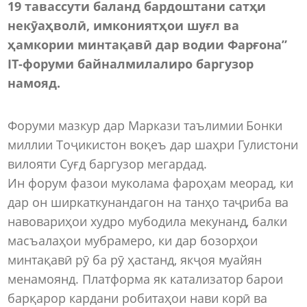
19 тавассути баланд бардоштани сатҳи
некӯаҳволӣ, имкониятҳои шуғл ва
ҳамкории минтақавӣ дар водии Фарғона”
IT-форуми байналмилалиро баргузор
намояд.
Форуми мазкур дар Маркази таълимии Бонки
миллии Тоҷикистон воқеъ дар шаҳри Гулистони
вилояти Суғд баргузор мегардад.
Ин форум фазои муколама фароҳам меорад, ки
дар он ширкаткунандагон на танҳо таҷриба ва
навовариҳои худро мубодила мекунанд, балки
масъалаҳои мубрамеро, ки дар бозорҳои
минтақавӣ рӯ ба рӯ ҳастанд, якҷоя муайян
менамоянд. Платформа як катализатор барои
барқарор кардани робитаҳои нави корӣ ва