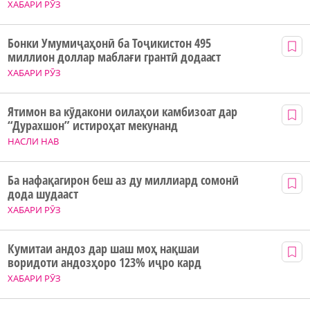
ХАБАРИ РӮЗ
Бонки Умумиҷаҳонӣ ба Тоҷикистон 495
миллион доллар маблағи грантӣ додааст
ХАБАРИ РӮЗ
Ятимон ва кӯдакони оилаҳои камбизоат дар
“Дурахшон” истироҳат мекунанд
НАСЛИ НАВ
Ба нафақагирон беш аз ду миллиард сомонӣ
дода шудааст
ХАБАРИ РӮЗ
Кумитаи андоз дар шаш моҳ нақшаи
воридоти андозҳоро 123% иҷро кард
ХАБАРИ РӮЗ