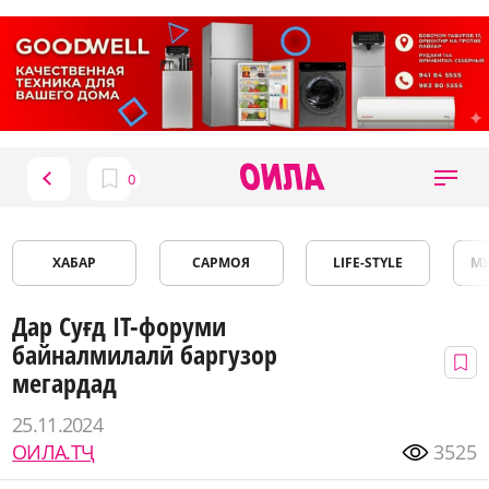
ХАБАР
САРМОЯ
LIFE-STYLE
М
Дар Суғд IT-форуми
байналмилалӣ баргузор
мегардад
25.11.2024
ОИЛА.ТҶ
3525