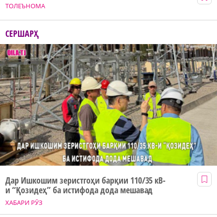
ТОЛЕЪНОМА
СЕРШАРҲ
Дар Ишкошим зеристгоҳи барқии 110/35 кВ-
и “Қозидеҳ” ба истифода дода мешавад
ХАБАРИ РӮЗ