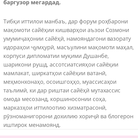
баргузор мегардад.
Тибқи иттилои манбаъ, дар форум роҳбарони
мақомоти сайёҳии кишварҳои аъзои Созмони
умумиҷаҳонии сайёҳӣ, намояндагони вазорату
идораҳои ҷумҳурӣ, масъулини мақомоти маҳал,
корпуси дипломатии муқими Душанбе,
шарикони рушд, ассотсиатсияҳои сайёҳии
мамлакат, ширкатҳои сайёҳии ватанӣ,
меҳмонхонаҳо, осоишгоҳҳо, муассисаҳои
таълимӣ, ки дар риштаи сайёҳӣ мутахассис
омода месозанд, коршиносонии соҳа,
марказҳои иттилоотию хизматрасонӣ,
рӯзноманигорони дохилию хориҷӣ ва блогерон
иштирок менамоянд.