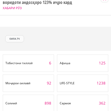
воридоти андозҳоро 123% иҷро кард
ХАБАРИ РӮЗ
ОИЛА.ТЧ
6
125
Тобистони тиллоӣ
Афиша
92
1238
Моҷарои оилавӣ
LIFE-STYLE
898
362
Солимӣ
Сармоя