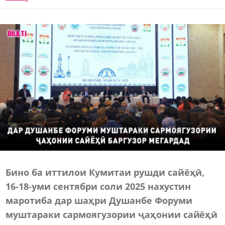
Бино ба иттилои Кумитаи рушди сайёҳӣ,
16-18
-уми
сентябри соли 2025 нахустин
маротиба дар шаҳри Душанбе Форуми
муштараки сармоягузории ҷаҳонии сайёҳӣ