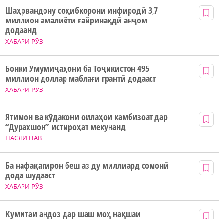
Шаҳрвандону соҳибкорони инфиродӣ 3,7
миллион амалиёти ғайринақдӣ анҷом
додаанд
ХАБАРИ РӮЗ
Бонки Умумиҷаҳонӣ ба Тоҷикистон 495
миллион доллар маблағи грантӣ додааст
ХАБАРИ РӮЗ
Ятимон ва кӯдакони оилаҳои камбизоат дар
“Дурахшон” истироҳат мекунанд
НАСЛИ НАВ
Ба нафақагирон беш аз ду миллиард сомонӣ
дода шудааст
ХАБАРИ РӮЗ
Кумитаи андоз дар шаш моҳ нақшаи