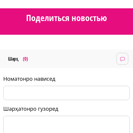
Поделиться новостью
Шарҳ
(0)
номатонро нависед
шарҳатонро гузоред