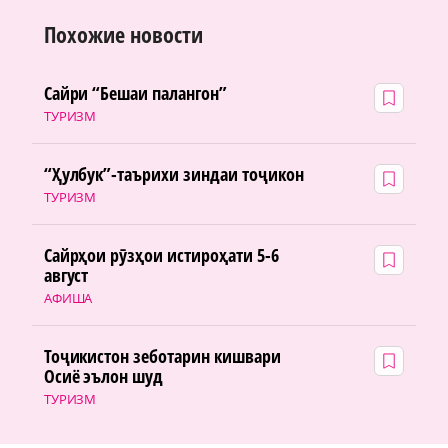
Похожие новости
Сайри “Бешаи палангон”
ТУРИЗМ
“Ҳулбук”-таърихи зиндаи тоҷикон
ТУРИЗМ
Сайрҳои рӯзҳои истироҳати 5-6
август
АФИША
Тоҷикистон зеботарин кишвари
Осиё эълон шуд
ТУРИЗМ