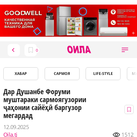
ХАБАР
САРМОЯ
LIFE-STYLE
М
Дар Душанбе Форуми
муштараки сармоягузории
ҷаҳонии сайёҳӣ баргузор
мегардад
12.09.2025
Oila.tj
1512