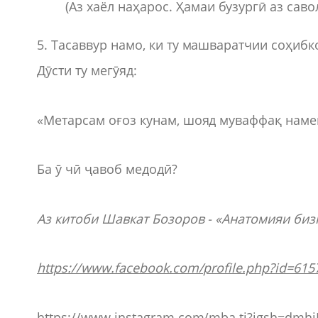
(Аз хаёл наҳарос. Ҳамаи бузургӣ аз сав
5. Тасаввур намо, ки ту машваратчии соҳибк
Дӯсти ту мегӯяд:
«Метарсам оғоз кунам, шояд муваффақ намеш
Ба ӯ чӣ ҷавоб медодӣ?
Аз китоби Шавкат Бозоров - «Анатомияи биз
https://www.facebook.com/profile.php?id=6
https://www.instagram.com/mba.tj?igsh=dm