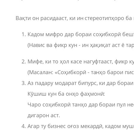
Вақти он расидааст, ки ин стереотипҳоро ба 
Кадом мифро дар бораи соҳибкорӣ беш
(Навис ва фикр кун - ин ҳақиқат аст ё т
Мифе, ки то ҳол касе нагуфтааст, фикр ку
(Масалан: «Соҳибкорӣ - танҳо барои пис
Аз падару модарат бипурс, ки дар бора
Кӯшиш кун ба онҳо фаҳмонӣ:
Чаро соҳибкорӣ танҳо дар бораи пул не
дигарон аст.
Агар ту бизнес оғоз мекардӣ, кадом му