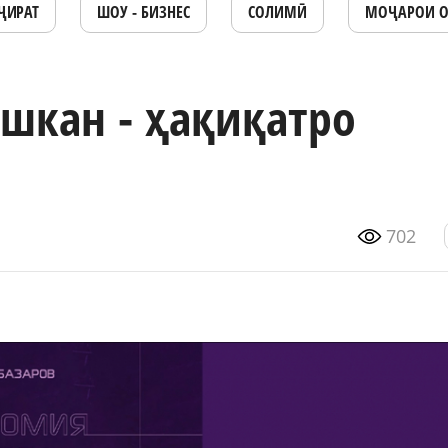
ҶИРАТ
ШОУ - БИЗНЕС
СОЛИМӢ
МОҶАРОИ 
шкан - ҳақиқатро
702