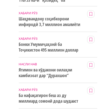
110/35 кВ-и “Қозидеҳ” ба
истифода дода мешавад
ХАБАРИ РӮЗ
Шаҳрвандону соҳибкорони
инфиродӣ 3,7 миллион амалиёти
ғайринақдӣ анҷом додаанд
ХАБАРИ РӮЗ
Бонки Умумиҷаҳонӣ ба
Тоҷикистон 495 миллион доллар
маблағи грантӣ додааст
НАСЛИ НАВ
Ятимон ва кӯдакони оилаҳои
камбизоат дар “Дурахшон”
истироҳат мекунанд
ХАБАРИ РӮЗ
Ба нафақагирон беш аз ду
миллиард сомонӣ дода шудааст