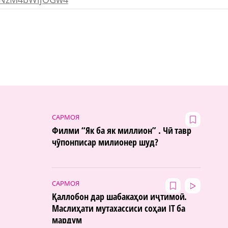
САРМОЯ
Филми “Як ба як миллион” . Чӣ тавр
чӯпонписар милионер шуд?
САРМОЯ
Қаллобон дар шабакаҳои иҷтимоӣ.
Маслиҳати мутахассиси соҳаи IT ба
мардум