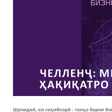
Шунидаӣ, ки соҳибкорӣ - танҳо барои бо