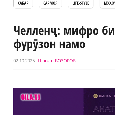
ХАБАР
САРМОЯ
LIFE-STYLE
МУҲО
Челленҷ: мифро би
фурӯзон намо
02.10.2025
Шавкат БОЗОРОВ