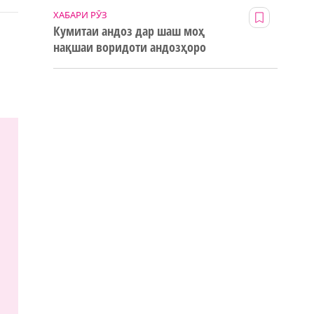
ХАБАРИ РӮЗ
Кумитаи андоз дар шаш моҳ
нақшаи воридоти андозҳоро
123% иҷро кард