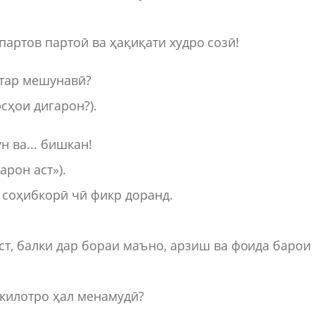
партов партоӣ ва ҳақиқати худро созӣ!
тар мешунавӣ?
арсҳои дигарон?).
н ва... бишкан!
арон аст»).
и соҳибкорӣ чӣ фикр доранд.
ст, балки дар бораи маъно, арзиш ва фоида барои
шкилотро ҳал менамудӣ?