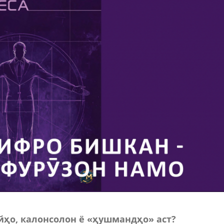
йҳо, калонсолон ё «ҳушмандҳо» аст?