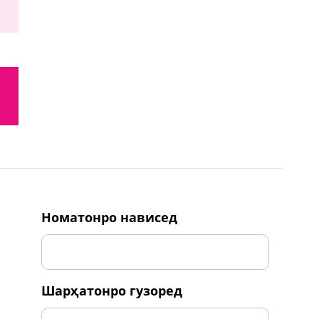
номатонро нависед
шарҳатонро гузоред