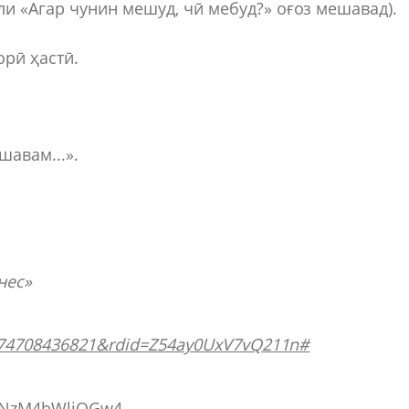
оли «Агар чунин мешуд, чӣ мебуд?» оғоз мешавад).
орӣ ҳастӣ.
авам...».
нес»
1574708436821&rdid=Z54ay0UxV7vQ211n#
hjNzM4bWljOGw4