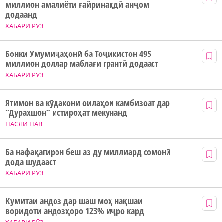
миллион амалиёти ғайринақдӣ анҷом
додаанд
ХАБАРИ РӮЗ
Бонки Умумиҷаҳонӣ ба Тоҷикистон 495
миллион доллар маблағи грантӣ додааст
ХАБАРИ РӮЗ
Ятимон ва кӯдакони оилаҳои камбизоат дар
“Дурахшон” истироҳат мекунанд
НАСЛИ НАВ
Ба нафақагирон беш аз ду миллиард сомонӣ
дода шудааст
ХАБАРИ РӮЗ
Кумитаи андоз дар шаш моҳ нақшаи
воридоти андозҳоро 123% иҷро кард