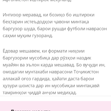
Интизор меравад, ки бозиҳо бо иштироки
беҳтарин истеъдодҳои ҷавони минтақа
баргузор шуда, барои рушди футболи наврасон
саҳми муҳим гузоранд.
Ёдовар мешавем, ки формати ниҳоии
баргузории мусобиқа дар рӯзҳои наздик
муайян ва эълон карда мешавад. Бо вуҷуди ин,
омодагии мунтахаби наврасони Тоҷикистон
аллакай оғоз гардида, ҳайати даста барои
ҳузури шоиста дар ин мусобиқаи минтақавӣ
тамринҳои ҷиддӣ анҷом медиҳад.