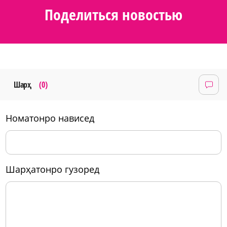
Поделиться новостью
Шарҳ
(0)
номатонро нависед
шарҳатонро гузоред