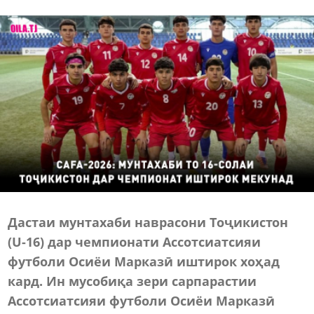
Дастаи мунтахаби наврасони Тоҷикистон
(U-16) дар чемпионати Ассотсиатсияи
футболи Осиёи Марказӣ иштирок хоҳад
кард. Ин мусобиқа зери сарпарастии
Ассотсиатсияи футболи Осиёи Марказӣ