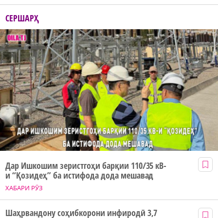
СЕРШАРҲ
Дар Ишкошим зеристгоҳи барқии 110/35 кВ-
и “Қозидеҳ” ба истифода дода мешавад
ХАБАРИ РӮЗ
Шаҳрвандону соҳибкорони инфиродӣ 3,7