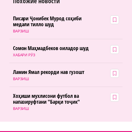
Похожие новости
Писари Ҷонибек Мурод соҳиби
медали тилло шуд
ВАРЗИШ
Сомон Маҳмадбеков оиладор шуд
ХАБАРИ РӮЗ
Ламин Ямал рекорди нав гузошт
ВАРЗИШ
Хоҳиши мухлисони футбол ва
напазируфтани "Барқи тоҷик"
ВАРЗИШ