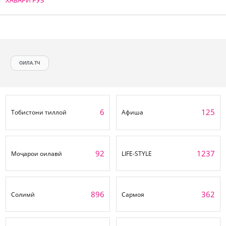
ХАБАРИ РӮЗ
ОИЛА.ТЧ
6
125
Тобистони тиллоӣ
Афиша
92
1237
Моҷарои оилавӣ
LIFE-STYLE
896
362
Солимӣ
Сармоя