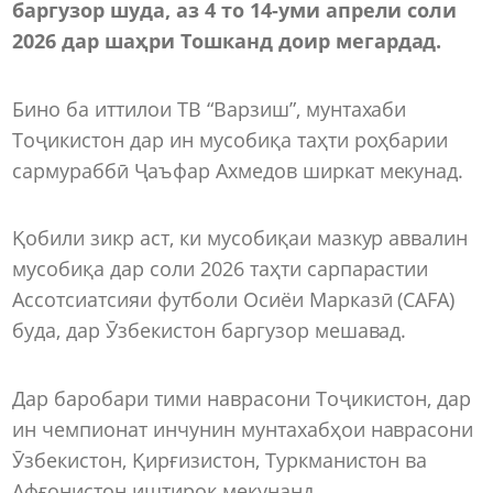
баргузор шуда, аз 4 то 14
-уми
апрели соли
2026 дар шаҳри Тошканд доир мегардад.
Бино ба иттилои ТВ “Варзиш”, мунтахаби
Тоҷикистон дар ин мусобиқа таҳти роҳбарии
сармураббӣ Ҷаъфар Ахмедов ширкат мекунад.
Қобили зикр аст, ки мусобиқаи мазкур аввалин
мусобиқа дар соли 2026 таҳти сарпарастии
Ассотсиатсияи футболи Осиёи Марказӣ (CAFA)
буда, дар Ӯзбекистон баргузор мешавад.
Дар баробари тими наврасони Тоҷикистон, дар
ин чемпионат инчунин мунтахабҳои наврасони
Ӯзбекистон, Қирғизистон, Туркманистон ва
Афғонистон иштирок мекунанд.