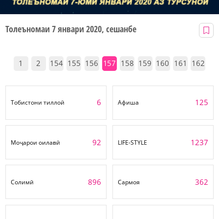
Толеъномаи 7 январи 2020, сешанбе
1
2
154
155
156
157
158
159
160
161
162
6
125
Тобистони тиллоӣ
Афиша
92
1237
Моҷарои оилавӣ
LIFE-STYLE
896
362
Солимӣ
Сармоя