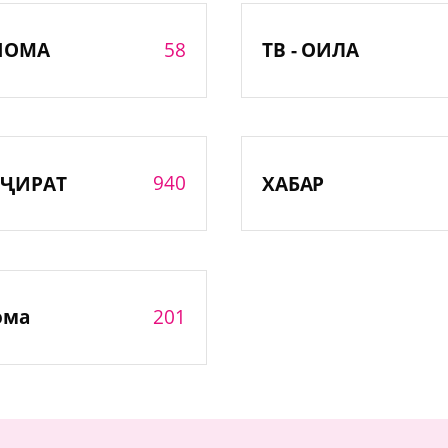
58
НОМА
ТВ - ОИЛА
940
ҶИРАТ
ХАБАР
201
ома