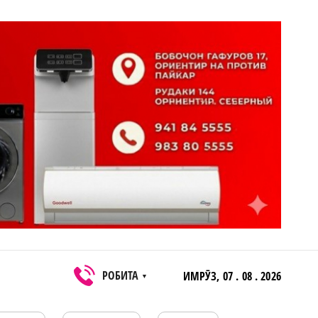
РОБИТА
ИМРӮЗ,
07 . 08 . 2026
▼