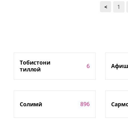
1
<
Тобистони
6
Афиш
тиллоӣ
896
Солимӣ
Сарм