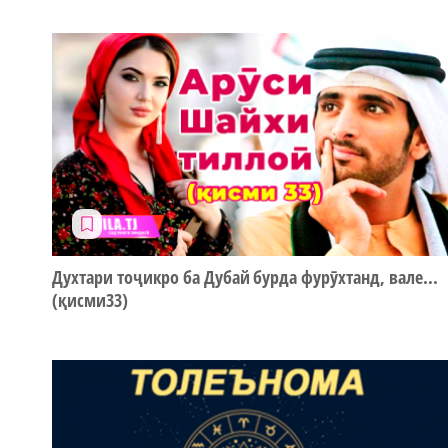
Духтари тоҷикро ба Дубай бурда фурӯхтанд, вале...
(қисми33)