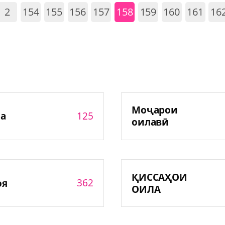
2
154
155
156
157
158
159
160
161
16
Моҷарои
125
а
оилавӣ
ҚИССАҲОИ
362
оя
ОИЛА