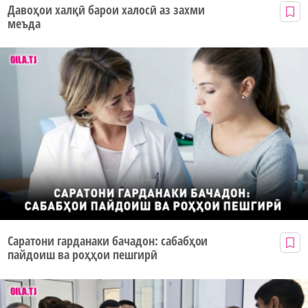
Давоҳои халқӣ барои халосӣ аз захми
меъда
Саратони гарданаки бачадон: сабабҳои
пайдоиш ва роҳҳои пешгирӣ