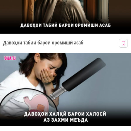
Давоҳои табиӣ барои оромиши асаб