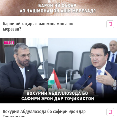
Барои чӣ саҳар аз чашмонамон ашк
мерезад?
Вохӯрии Абдуллозода бо сафири Эрон дар
Тоҷикистон