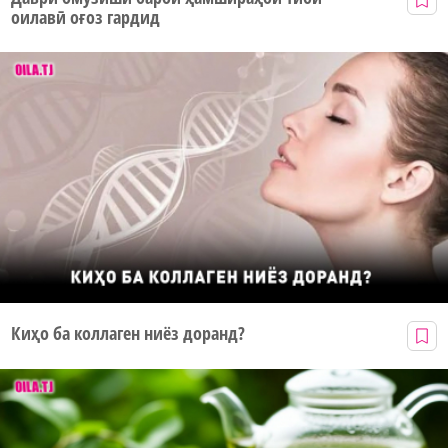
оилавӣ оғоз гардид
Киҳо ба коллаген ниёз доранд?