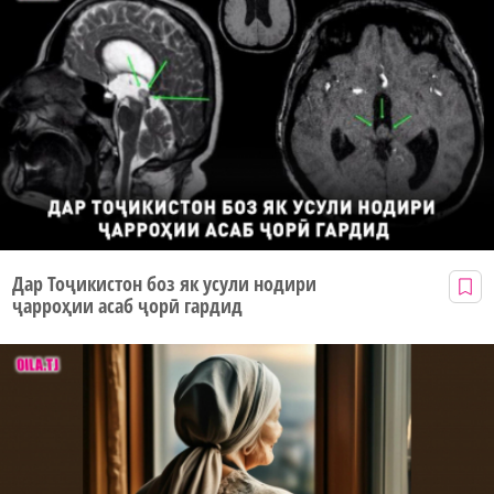
Дар Тоҷикистон боз як усули нодири
ҷарроҳии асаб ҷорӣ гардид