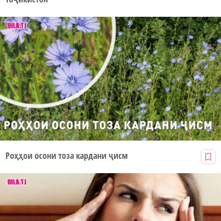
Роҳҳои осони тоза кардани ҷисм