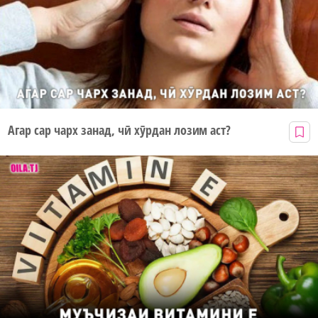
Агар сар чарх занад, чӣ хӯрдан лозим аст?