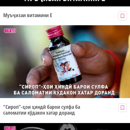
Муъҷизаи витамини Е
“Сироп”-ҳои ҳиндӣ барои сулфа ба
саломатии кӯдакон хатар доранд