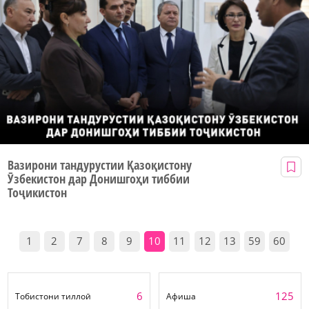
Вазирони тандурустии Қазоқистону
Ӯзбекистон дар Донишгоҳи тиббии
Тоҷикистон
1
2
7
8
9
10
11
12
13
59
60
6
125
Тобистони тиллоӣ
Афиша