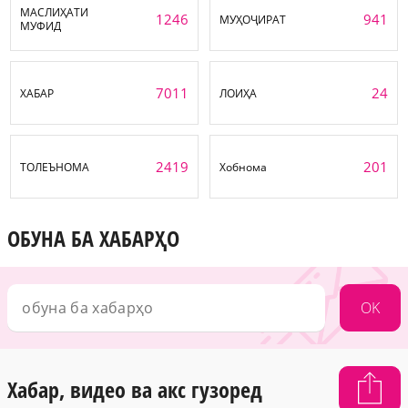
МАСЛИҲАТИ
1246
941
МУҲОҶИРАТ
МУФИД
7011
24
ХАБАР
ЛОИҲА
2419
201
ТОЛЕЪНОМА
Хобнома
ОБУНА БА ХАБАРҲО
OK
Хабар, видео ва акс гузоред