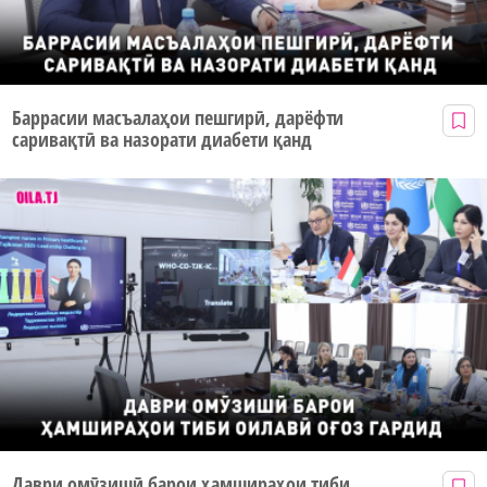
Баррасии масъалаҳои пешгирӣ, дарёфти
саривақтӣ ва назорати диабети қанд
Даври омӯзишӣ барои ҳамшираҳои тиби