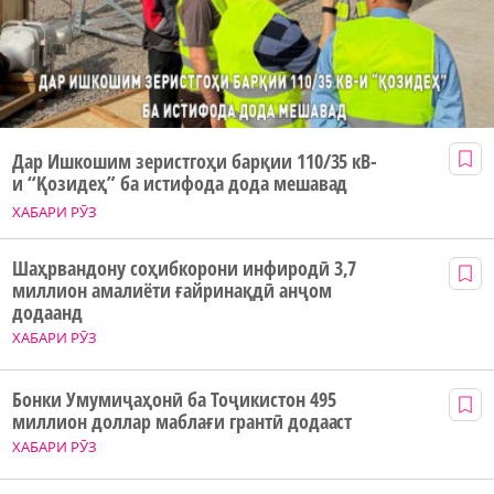
Дар Ишкошим зеристгоҳи барқии 110/35 кВ-
и “Қозидеҳ” ба истифода дода мешавад
ХАБАРИ РӮЗ
Шаҳрвандону соҳибкорони инфиродӣ 3,7
миллион амалиёти ғайринақдӣ анҷом
додаанд
ХАБАРИ РӮЗ
Бонки Умумиҷаҳонӣ ба Тоҷикистон 495
миллион доллар маблағи грантӣ додааст
ХАБАРИ РӮЗ