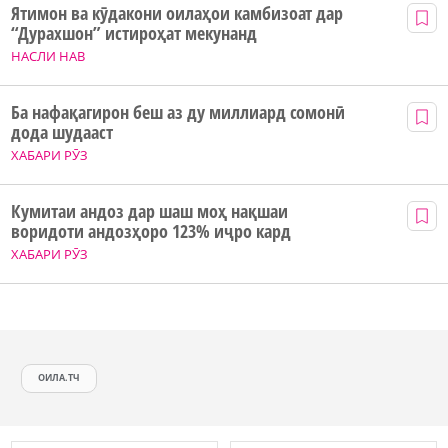
Ятимон ва кӯдакони оилаҳои камбизоат дар
“Дурахшон” истироҳат мекунанд
НАСЛИ НАВ
Ба нафақагирон беш аз ду миллиард сомонӣ
дода шудааст
ХАБАРИ РӮЗ
Кумитаи андоз дар шаш моҳ нақшаи
воридоти андозҳоро 123% иҷро кард
ХАБАРИ РӮЗ
ОИЛА.ТЧ