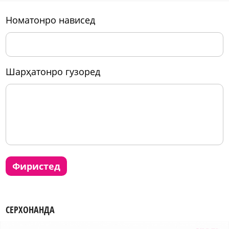
номатонро нависед
шарҳатонро гузоред
фиристед
СЕРХОНАНДА