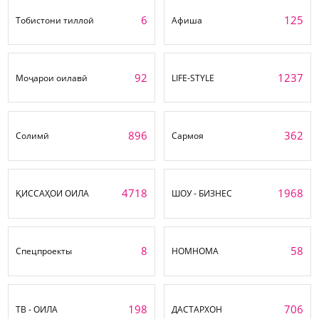
6
125
Тобистони тиллоӣ
Афиша
92
1237
Моҷарои оилавӣ
LIFE-STYLE
896
362
Солимӣ
Сармоя
4718
1968
ҚИССАҲОИ ОИЛА
ШОУ - БИЗНЕС
8
58
Спецпроекты
НОМНОМА
198
706
ТВ - ОИЛА
ДАСТАРХОН