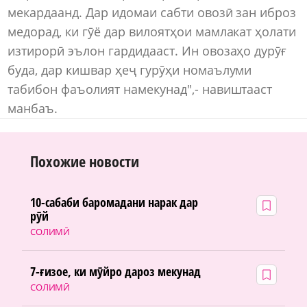
мекардаанд. Дар идомаи сабти овозӣ зан иброз
медорад, ки гӯё дар вилоятҳои мамлакат ҳолати
изтирорӣ эълон гардидааст. Ин овозаҳо дурӯғ
буда, дар кишвар ҳеҷ гурӯҳи номаълуми
табибон фаъолият намекунад",- навиштааст
манбаъ.
Похожие новости
10-сабаби баромадани нарак дар
рӯй
СОЛИМӢ
7-ғизое, ки мӯйро дароз мекунад
СОЛИМӢ