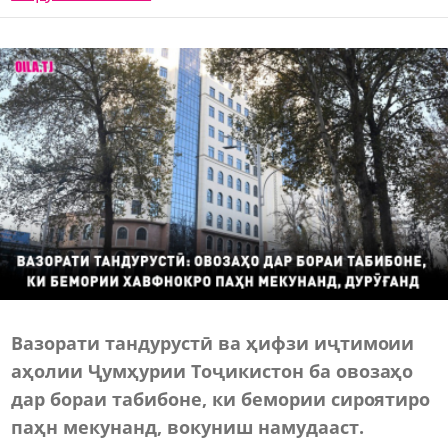
Вазорати тандурустӣ ва ҳифзи иҷтимоии
аҳолии Ҷумҳурии Тоҷикистон ба овозаҳо
дар бораи табибоне, ки бемории сироятиро
паҳн мекунанд, вокуниш намудааст.