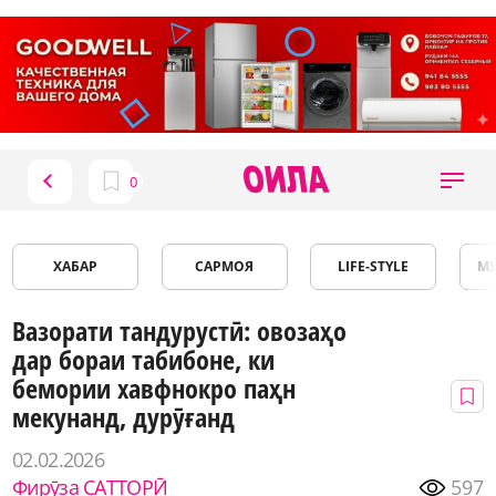
ХАБАР
САРМОЯ
LIFE-STYLE
М
Вазорати тандурустӣ: овозаҳо
дар бораи табибоне, ки
бемории хавфнокро паҳн
мекунанд, дурӯғанд
02.02.2026
Фирӯза САТТОРӢ
597