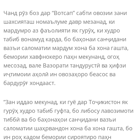
Чанд рӯз боз дар “Вотсап” сабти овозии зани
шахсияташ номаълуме давр мезанад, ки
мардумро аз фаъолияти як гурӯҳ, ки худро
табиб вонамуд карда, бо баҳонаи санҷидани
вазъи саломатии мардум хона ба хона гашта,
бемории хавфнокеро паҳн мекунанд, огоҳ
месозад, вале Вазорати тандурустӣ ва ҳифзи
иҷтимоии аҳолӣ ин овозаҳоро беасос ва
бардурӯғ хондааст.
“Зан иддао мекунад, ки гуё дар Тоҷикистон як
гурӯҳ худро табиб гуфта, бо либосу лавозимоти
тиббӣ ва бо баҳонаҳои санҷидани вазъи
саломатии шаҳрвандон хона ба хона гашта, бо
ин роҳ кадом бемории сироятиро паҳн