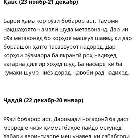
Қавс (23 ноябр-21 декабр)
Барои ҳама кор рӯзи бобарор аст. Тамоми
нақшаҳоятон амалӣ шуда метавонанд. Дар ин
рӯз метавонед бо корҳое машғул шавед, ки дар
бораашон ҳатто тасаввурот надоред. Дар
корҳои рӯзмарра ба якрангӣ роҳ надиҳед,
вагарна дилгир хоҳед шуд. Ба нафаре, ки ба
кӯмаки шумо ниёз дорад, ҷавоби рад надиҳед.
Ҷаддӣ (22 декабр-20 январ)
Рӯзи бобарор аст. Даромади ногаҳонӣ ба даст
меоред ё чизи қимматбаҳое пайдо мекунед.
Хабари деринтизоре мешунавед, ки сабабгори