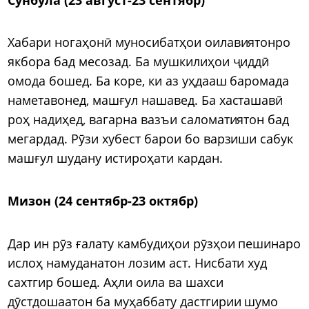
Хабари ногаҳонӣ муносибатҳои оилавиятонро
якбора бад месозад. Ба мушкилиҳои ҷиддӣ
омода бошед. Ба коре, ки аз уҳдааш баромада
наметавонед, машғул нашавед. Ба хасташавӣ
роҳ надиҳед, вагарна вазъи саломатиятон бад
мегардад. Рӯзи хубест барои бо варзиши сабук
машғул шудану истироҳати кардан.
Мизон (24 сентябр-23 октябр)
Дар ин рӯз ғалату камбудиҳои рӯзҳои пешинаро
ислоҳ намуданатон лозим аст. Нисбати худ
сахтгир бошед. Аҳли оила ва шахси
дӯстдошаатон ба муҳаббату дастгирии шумо