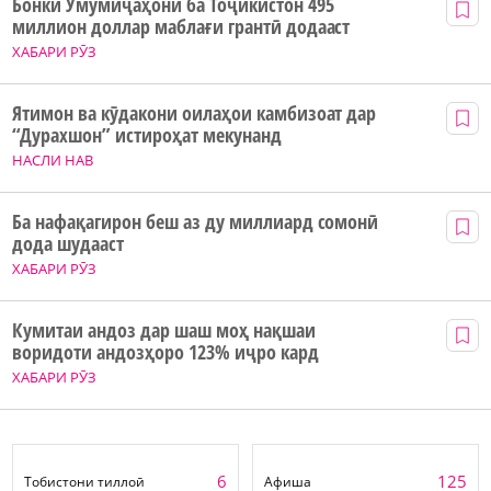
Бонки Умумиҷаҳонӣ ба Тоҷикистон 495
миллион доллар маблағи грантӣ додааст
ХАБАРИ РӮЗ
Ятимон ва кӯдакони оилаҳои камбизоат дар
“Дурахшон” истироҳат мекунанд
НАСЛИ НАВ
Ба нафақагирон беш аз ду миллиард сомонӣ
дода шудааст
ХАБАРИ РӮЗ
Кумитаи андоз дар шаш моҳ нақшаи
воридоти андозҳоро 123% иҷро кард
ХАБАРИ РӮЗ
6
125
Тобистони тиллоӣ
Афиша