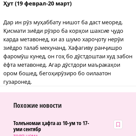
Ҳут (19 феврал-20 март)
Дар ин рӯз муҳаббату нишот ба даст меоред.
Қисмати зиёди рӯзро ба корҳои шахсие ҷудо
карда метавонед, ки аз шумо хароҷоту нерӯи
зиёдро талаб мекунанд. Хафагиву ранҷишро
фаромӯш кунед, он гоҳ бо дӯстдоштаи худ забон
ёфта метавонед. Агар дӯстдори маъракаҳои
ором бошед, бегоҳирӯзиро бо оилаатон
гузаронед.
Похожие новости
Толеъномаи ҳафта аз 10-ум то 17-
уми сентябр