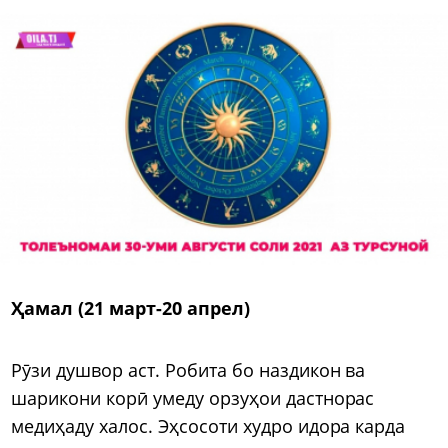
Ҳамал (21 март-20 апрел)
Рӯзи душвор аст. Робита бо наздикон ва
шарикони корӣ умеду орзуҳои дастнорас
медиҳаду халос. Эҳсосоти худро идора карда