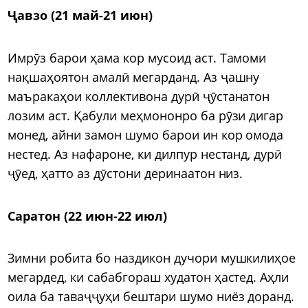
Ҷавзо (21 май-21 июн)
Имрӯз барои ҳама кор мусоид аст. Тамоми
нақшаҳоятон амалӣ мегарданд. Аз ҷашну
маъракаҳои коллективона дурӣ ҷӯстанатон
лозим аст. Қабули меҳмононро ба рӯзи дигар
монед, айни замон шумо барои ин кор омода
нестед. Аз нафароне, ки дилпур нестанд, дурӣ
ҷӯед, ҳатто аз дӯстони деринаатон низ.
Саратон (22 июн-22 июл)
Зимни робита бо наздикон дучори мушкилиҳое
мегардед, ки сабабгораш худатон ҳастед. Аҳли
оила ба таваҷҷуҳи бештари шумо ниёз доранд.