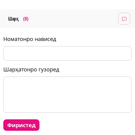
Шарҳ
(0)
номатонро нависед
шарҳатонро гузоред
фиристед