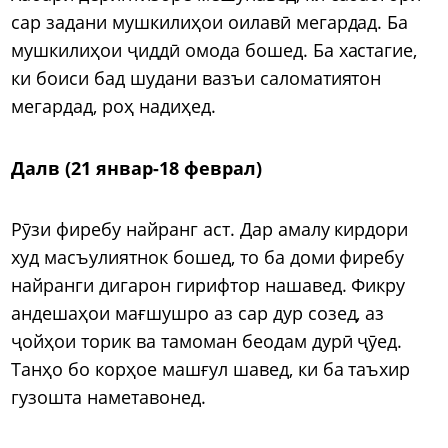
сар задани мушкилиҳои оилавӣ мегардад. Ба
мушкилиҳои ҷиддӣ омода бошед. Ба хастагие,
ки боиси бад шудани вазъи саломатиятон
мегардад, роҳ надиҳед.
Далв (21 январ-18 феврал)
Рӯзи фиребу найранг аст. Дар амалу кирдори
худ масъулиятнок бошед, то ба доми фиребу
найранги дигарон гирифтор нашавед. Фикру
андешаҳои мағшушро аз сар дур созед, аз
ҷойҳои торик ва тамоман беодам дурӣ ҷӯед.
Танҳо бо корҳое машғул шавед, ки ба таъхир
гузошта наметавонед.