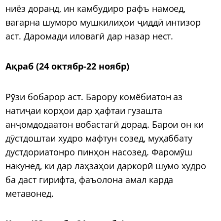
ниёз доранд, ин камбудиро рафъ намоед,
вагарна шуморо мушкилиҳои ҷиддӣ интизор
аст. Даромади иловагӣ дар назар нест.
Ақраб (24 октябр-22 ноябр)
Рӯзи бобарор аст. Барору комёбиатон аз
натиҷаи корҳои дар ҳафтаи гузашта
анҷомдодаатон вобастагӣ дорад. Барои он ки
дӯстдоштаи худро мафтун созед, муҳаббату
дустдориатонро пинҳон насозед. Фаромӯш
накунед, ки дар лаҳзаҳои даркорӣ шумо худро
ба даст гирифта, фаъолона амал карда
метавонед.