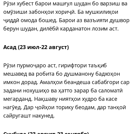
Рӯзи хубест барои машғул шудан бо варзиш ва
омӯзиши забонҳои хориҷӣ. Ба мушкилиҳои
ҷиддӣ омода бошед. Барои аз вазъияти душвор
берун шудан, дилёбӣ карданатон лозим аст.
Асад (23 июл-22 август)
Рӯзи пурмоҷаро аст, гирифтори таъқиб
мешавед ва робита бо душманону бадхоҳон
имкон дорад. Амалҳои беандеша сабабгори сар
задани нохушиҳо ва ҳатто зарар ба саломатӣ
мегарданд. Нақшаву ниятҳои худро ба касе
нагӯед. Дар ҷойҳои торику беодам, дар танҳоӣ
сайругашт накунед.
Сунбула (23 август-23 сентябр)