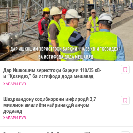
Дар Ишкошим зеристгоҳи барқии 110/35 кВ-
и “Қозидеҳ” ба истифода дода мешавад
ХАБАРИ РӮЗ
Шаҳрвандону соҳибкорони инфиродӣ 3,7
миллион амалиёти ғайринақдӣ анҷом
додаанд
ХАБАРИ РӮЗ