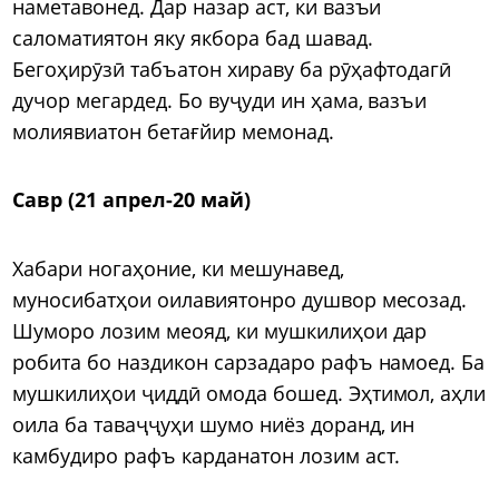
наметавонед. Дар назар аст, ки вазъи
саломатиятон яку якбора бад шавад.
Бегоҳирӯзӣ табъатон хираву ба рӯҳафтодагӣ
дучор мегардед. Бо вуҷуди ин ҳама, вазъи
молиявиатон бетағйир мемонад.
Савр (21 апрел-20 май)
Хабари ногаҳоние, ки мешунавед,
муносибатҳои оилавиятонро душвор месозад.
Шуморо лозим меояд, ки мушкилиҳои дар
робита бо наздикон сарзадаро рафъ намоед. Ба
мушкилиҳои ҷиддӣ омода бошед. Эҳтимол, аҳли
оила ба таваҷҷуҳи шумо ниёз доранд, ин
камбудиро рафъ карданатон лозим аст.