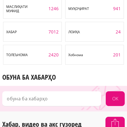
МАСЛИҲАТИ
1246
941
МУҲОҶИРАТ
МУФИД
7012
24
ХАБАР
ЛОИҲА
2420
201
ТОЛЕЪНОМА
Хобнома
ОБУНА БА ХАБАРҲО
OK
Хабар, видео ва акс гузоред