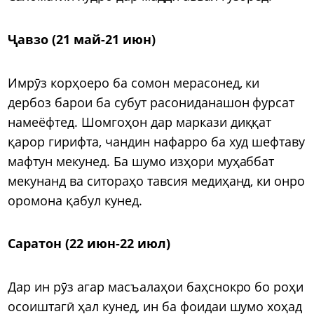
Ҷавзо (21 май-21 июн)
Имрӯз корҳоеро ба сомон мерасонед, ки
дербоз барои ба субут расониданашон фурсат
намеёфтед. Шомгоҳон дар маркази диққат
қарор гирифта, чандин нафарро ба худ шефтаву
мафтун мекунед. Ба шумо изҳори муҳаббат
мекунанд ва ситораҳо тавсия медиҳанд, ки онро
оромона қабул кунед.
Саратон (22 июн-22 июл)
Дар ин рӯз агар масъалаҳои баҳснокро бо роҳи
осоиштагӣ ҳал кунед, ин ба фоидаи шумо хоҳад