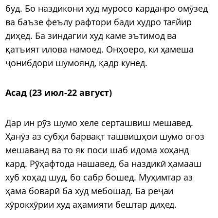
буд. Бо наздикони худ муросо карданро омӯзед
ва баъзе феълу рафтори бади худро тағйир
диҳед. Ба зиндагии худ каме эътимод ва
қатъият илова намоед. Онҳоеро, ки ҳамеша
ҷонибдори шумоянд, қадр кунед.
Асад (23 июл-22 август)
Дар ин рӯз шумо хеле серташвиш мешавед.
Ҳанӯз аз субҳи барвақт ташвишҳои шумо оғоз
мешаванд ва то як поси шаб идома хоҳанд
кард. Рӯҳафтода нашавед, ба наздикӣ ҳамааш
хуб хоҳад шуд, бо сабр бошед. Муҳимтар аз
ҳама боварӣ ба худ мебошад. Ба реҷаи
хӯрокхӯрии худ аҳамияти бештар диҳед.