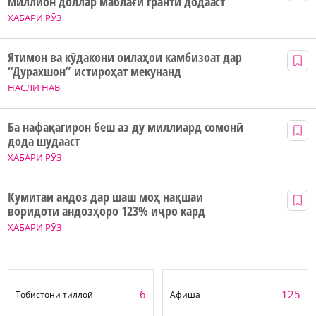
миллион доллар маблағи грантӣ додааст
ХАБАРИ РӮЗ
Ятимон ва кӯдакони оилаҳои камбизоат дар
“Дурахшон” истироҳат мекунанд
НАСЛИ НАВ
Ба нафақагирон беш аз ду миллиард сомонӣ
дода шудааст
ХАБАРИ РӮЗ
Кумитаи андоз дар шаш моҳ нақшаи
воридоти андозҳоро 123% иҷро кард
ХАБАРИ РӮЗ
6
125
Тобистони тиллоӣ
Афиша