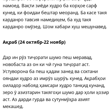
намоед. Вақти зиёди худро ба корҳое сарф
кунед, ки фоидаи бештар меоранд. Ба касе такя
карданро тавсия намедиҳем, ба худ такя
карданро омӯзед. Шом хабари хуш мешунавед.
Ақраб (24 октябр-22 ноябр)
Дар ин рӯз тиҷорати шумо пеш меравад,
новобаста аз он ки чӣ гуна тиҷорат аст.
Устуворона ба пеш қадам занед ва сохтани
ояндаи худро аз имрӯз шурӯъ кунед. Ақрабҳои
оиладор набояд ҳамсари худро танқид кунанд,
зеро ӯ азизтарин такягоҳи шумо дар ҳоли ҳозир
аст. Аз дарди гурда ва сутунмӯҳра азият
мекашед.