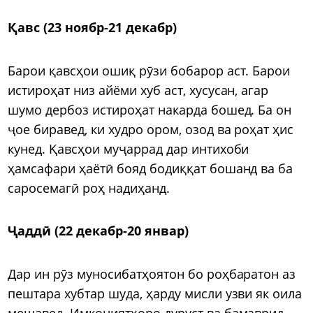
Қавс (23 ноябр-21 декабр)
Барои қавсҳои ошиқ рӯзи бобарор аст. Барои
истироҳат низ айёми хуб аст, хусусан, агар
шумо дербоз истироҳат накарда бошед. Ба он
ҷое биравед, ки худро ором, озод ва роҳат ҳис
кунед. Қавсҳои муҷаррад дар интихоби
ҳамсафари ҳаётӣ бояд бодиққат бошанд ва ба
саросемагӣ роҳ надиҳанд.
Ҷаддӣ (22 декабр-20 январ)
Дар ин рӯз муносибатҳоятон бо роҳбаратон аз
пештара хубтар шуда, ҳарду мисли узви як оила
мешавед. Имкониятҳоро дуруст ва бамаврид