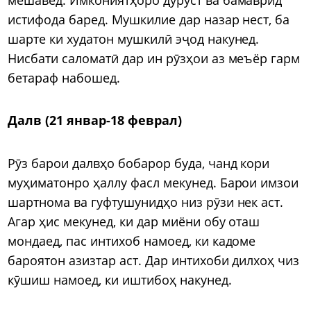
истифода баред. Мушкилие дар назар нест, ба
шарте ки худатон мушкилӣ эҷод накунед.
Нисбати саломатӣ дар ин рӯзҳои аз меъёр гарм
бетараф набошед.
Далв (21 январ-18 феврал)
Рӯз барои далвҳо бобарор буда, чанд кори
муҳиматонро ҳаллу фасл мекунед. Барои имзои
шартнома ва гуфтушунидҳо низ рӯзи нек аст.
Агар ҳис мекунед, ки дар миёни обу оташ
мондаед, пас интихоб намоед, ки кадоме
бароятон азизтар аст. Дар интихоби дилхоҳ чиз
кӯшиш намоед, ки иштибоҳ накунед.