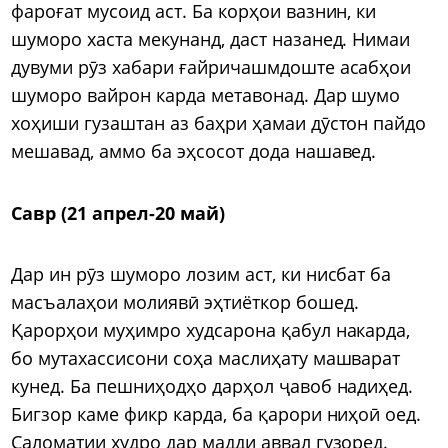
фароғат мусоид аст. Ба корҳои вазнин, ки
шуморо хаста мекунанд, даст назанед. Нимаи
дувуми рӯз хабари ғайричашмдоште асабҳои
шуморо вайрон карда метавонад. Дар шумо
хоҳиши гузаштан аз баҳри ҳамаи дӯстон пайдо
мешавад, аммо ба эҳсосот дода нашавед.
Савр (21 апрел-20 май)
Дар ин рӯз шуморо лозим аст, ки нисбат ба
масъалаҳои молиявӣ эҳтиёткор бошед.
Қарорҳои муҳимро худсарона қабул накарда,
бо мутахассисони соҳа маслиҳату машварат
кунед. Ба пешниҳодҳо дарҳол ҷавоб надиҳед.
Бигзор каме фикр карда, ба қарори ниҳоӣ оед.
Саломатии худро дар мадди аввал гузоред.