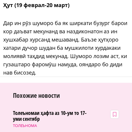
Ҳут (19 феврал-20 март)
Дар ин рӯз шуморо ба як ширкати бузург барои
кор даъват мекунанд ва наздиконатон аз ин
хушхабар хурсанд мешаванд. Баъзе ҳутҳоро
хатари дучор шудан ба мушкилоти хурдакаки
молиявӣ таҳдид мекунад. Шуморо лозим аст, ки
гузаштаро фаромӯш намуда, ояндаро бо диди
нав бисозед.
Похожие новости
Толеъномаи ҳафта аз 10-ум то 17-
уми сентябр
ТОЛЕЪНОМА