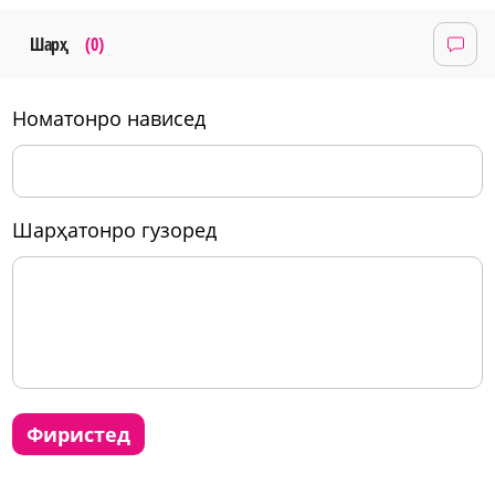
Шарҳ
(0)
номатонро нависед
шарҳатонро гузоред
фиристед