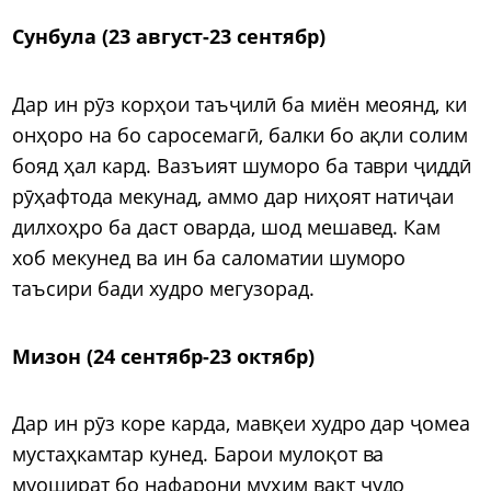
Сунбула (23 август-23 сентябр)
Дар ин рӯз корҳои таъҷилӣ ба миён меоянд, ки
онҳоро на бо саросемагӣ, балки бо ақли солим
бояд ҳал кард. Вазъият шуморо ба таври ҷиддӣ
рӯҳафтода мекунад, аммо дар ниҳоят натиҷаи
дилхоҳро ба даст оварда, шод мешавед. Кам
хоб мекунед ва ин ба саломатии шуморо
таъсири бади худро мегузорад.
Мизон (24 сентябр-23 октябр)
Дар ин рӯз коре карда, мавқеи худро дар ҷомеа
мустаҳкамтар кунед. Барои мулоқот ва
муошират бо нафарони муҳим вақт ҷудо