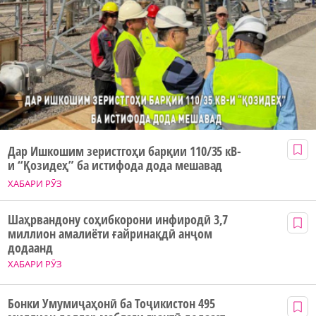
Дар Ишкошим зеристгоҳи барқии 110/35 кВ-
и “Қозидеҳ” ба истифода дода мешавад
ХАБАРИ РӮЗ
Шаҳрвандону соҳибкорони инфиродӣ 3,7
миллион амалиёти ғайринақдӣ анҷом
додаанд
ХАБАРИ РӮЗ
Бонки Умумиҷаҳонӣ ба Тоҷикистон 495