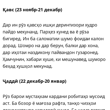
Қавс (23 ноябр-21 декабр)
Дар ин рӯз қавсҳо ишқи деринтизори худро
пайдо мекунанд. Парҳез кунед ва ё рӯза
бигиред. Ин ба саломатии шумо фоидаи калон
дорад. Шомро на дар берун, балки дар хона,
дар иҳотаи наздикону пайвандон гузаронед.
Ҳамчунин, хабари хуше, ки мешунавед, шуморо
беҳад хушҳол мекунад.
Ҷаддӣ (22 декабр-20 январ)
Рӯз барои мустаҳкам кардани робитаҳо мусоид
аст. Ба бозор ё мағоза рафта, танҳо чизҳои
лозимиатонро харидорӣ кунед. Ба шумо тавсия