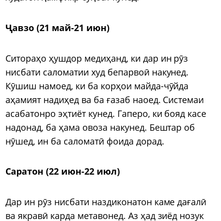
Ҷавзо (21 май-21 июн)
Ситораҳо ҳушдор медиҳанд, ки дар ин рӯз
нисбати саломатии худ бепарвоӣ накунед.
Кӯшиш намоед, ки ба корҳои майда-чӯйда
аҳамият надиҳед ва ба ғазаб наоед. Системаи
асабатонро эҳтиёт кунед. Гаперо, ки бояд касе
надонад, ба ҳама овоза накунед. Бештар об
нӯшед, ин ба саломатӣ фоида дорад.
Саратон (22 июн-22 июл)
Дар ин рӯз нисбати наздиконатон каме дағалӣ
ва якравӣ карда метавонед. Аз ҳад зиёд нозук