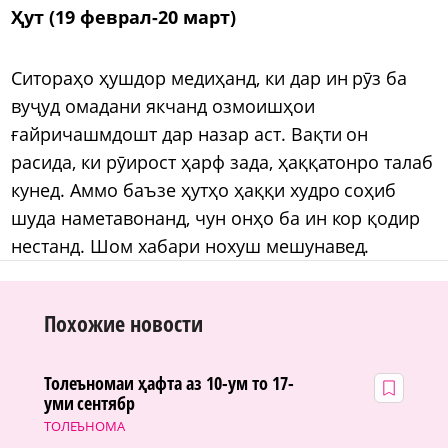
Ҳут (19 феврал-20 март)
Ситораҳо ҳушдор медиҳанд, ки дар ин рӯз ба
вуҷуд омадани якчанд озмоишҳои
ғайричашмдошт дар назар аст. Вақти он
расида, ки рӯирост ҳарф зада, ҳаққатонро талаб
кунед. Аммо баъзе ҳутҳо ҳаққи худро соҳиб
шуда наметавонанд, чун онҳо ба ин кор қодир
нестанд. Шом хабари нохуш мешунавед.
Похожие новости
Толеъномаи ҳафта аз 10-ум то 17-
уми сентябр
ТОЛЕЪНОМА