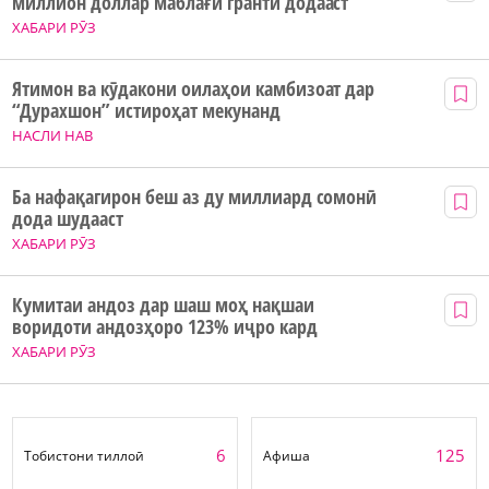
миллион доллар маблағи грантӣ додааст
ХАБАРИ РӮЗ
Ятимон ва кӯдакони оилаҳои камбизоат дар
“Дурахшон” истироҳат мекунанд
НАСЛИ НАВ
Ба нафақагирон беш аз ду миллиард сомонӣ
дода шудааст
ХАБАРИ РӮЗ
Кумитаи андоз дар шаш моҳ нақшаи
воридоти андозҳоро 123% иҷро кард
ХАБАРИ РӮЗ
6
125
Тобистони тиллоӣ
Афиша