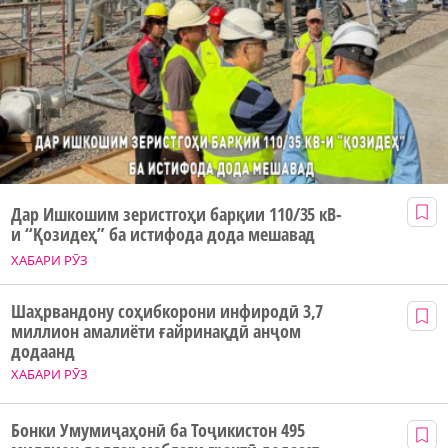
Дар Ишкошим зеристгоҳи барқии 110/35 кВ-
и “Қозидеҳ” ба истифода дода мешавад
ХАБАРИ РӮЗ
Шаҳрвандону соҳибкорони инфиродӣ 3,7
миллион амалиёти ғайринақдӣ анҷом
додаанд
ХАБАРИ РӮЗ
Бонки Умумиҷаҳонӣ ба Тоҷикистон 495