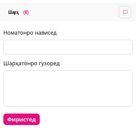
Шарҳ
(0)
номатонро нависед
шарҳатонро гузоред
фиристед