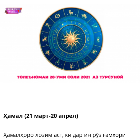
Ҳамал (21 март-20 апрел)
Ҳамалҳоро лозим аст, ки дар ин рӯз ғамхори