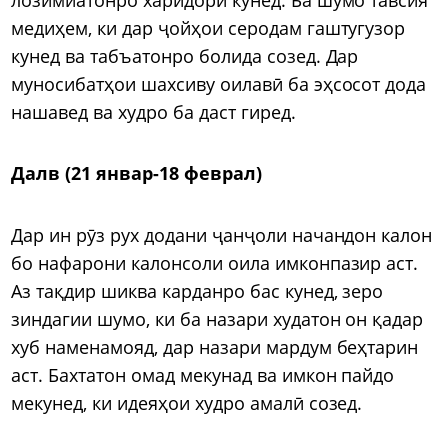
медиҳем, ки дар ҷойҳои серодам гаштугузор
кунед ва табъатонро болида созед. Дар
муносибатҳои шахсиву оилавӣ ба эҳсосот дода
нашавед ва худро ба даст гиред.
Далв (21 январ-18 феврал)
Дар ин рӯз рух додани ҷанҷоли начандон калон
бо нафарони калонсоли оила имконпазир аст.
Аз тақдир шиква карданро бас кунед, зеро
зиндагии шумо, ки ба назари худатон он қадар
хуб наменамояд, дар назари мардум беҳтарин
аст. Бахтатон омад мекунад ва имкон пайдо
мекунед, ки идеяҳои худро амалӣ созед.