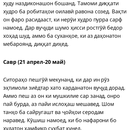
худу наздиконашон бошанд. Тамоми диққати
худро ба робитаҳои оилавӣ равона созед. Вақти
он фаро расидааст, ки нерӯи худро пурра сарф
намоед. Дар вуҷуди шумо ҳисси ростгӯӣ бедор
хоҳад шуд, аммо ба суханҳое, ки аз даҳонатон
мебароянд, диққат диҳед.
Савр (21 апрел-20 май)
Ситораҳо пешгӯӣ мекунанд, ки дар ин рӯз
эҳтимоли зиёдтар хато карданатон вуҷуд дорад.
Аммо пеш аз он ки мушкилие сар занад, онро
пай бурда, аз пайи ислоҳаш мешавед. Шом
танҳо ба сайругашт ва ҷойҳои серодам
наравед. Кӯшиш намоед, ки бо нафарони бо
худатон ҳамфикр суҳбат кунед.