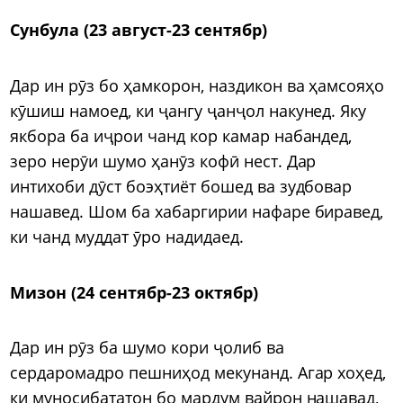
Сунбула (23 август-23 сентябр)
Дар ин рӯз бо ҳамкорон, наздикон ва ҳамсояҳо
кӯшиш намоед, ки ҷангу ҷанҷол накунед. Яку
якбора ба иҷрои чанд кор камар набандед,
зеро нерӯи шумо ҳанӯз кофӣ нест. Дар
интихоби дӯст боэҳтиёт бошед ва зудбовар
нашавед. Шом ба хабаргирии нафаре биравед,
ки чанд муддат ӯро надидаед.
Мизон (24 сентябр-23 октябр)
Дар ин рӯз ба шумо кори ҷолиб ва
сердаромадро пешниҳод мекунанд. Агар хоҳед,
ки муносибататон бо мардум вайрон нашавад,