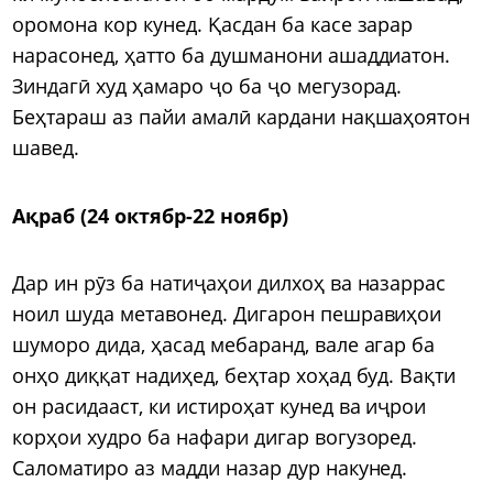
оромона кор кунед. Қасдан ба касе зарар
нарасонед, ҳатто ба душманони ашаддиатон.
Зиндагӣ худ ҳамаро ҷо ба ҷо мегузорад.
Беҳтараш аз пайи амалӣ кардани нақшаҳоятон
шавед.
Ақраб (24 октябр-22 ноябр)
Дар ин рӯз ба натиҷаҳои дилхоҳ ва назаррас
ноил шуда метавонед. Дигарон пешравиҳои
шуморо дида, ҳасад мебаранд, вале агар ба
онҳо диққат надиҳед, беҳтар хоҳад буд. Вақти
он расидааст, ки истироҳат кунед ва иҷрои
корҳои худро ба нафари дигар вогузоред.
Саломатиро аз мадди назар дур накунед.