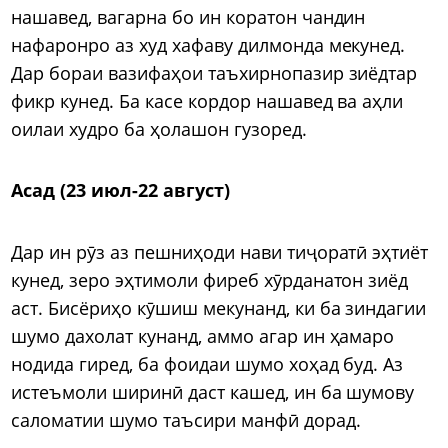
нашавед, вагарна бо ин коратон чандин
нафаронро аз худ хафаву дилмонда мекунед.
Дар бораи вазифаҳои таъхирнопазир зиёдтар
фикр кунед. Ба касе кордор нашавед ва аҳли
оилаи худро ба ҳолашон гузоред.
Асад (23 июл-22 август)
Дар ин рӯз аз пешниҳоди нави тиҷоратӣ эҳтиёт
кунед, зеро эҳтимоли фиреб хӯрданатон зиёд
аст. Бисёриҳо кӯшиш мекунанд, ки ба зиндагии
шумо дахолат кунанд, аммо агар ин ҳамаро
нодида гиред, ба фоидаи шумо хоҳад буд. Аз
истеъмоли ширинӣ даст кашед, ин ба шумову
саломатии шумо таъсири манфӣ дорад.