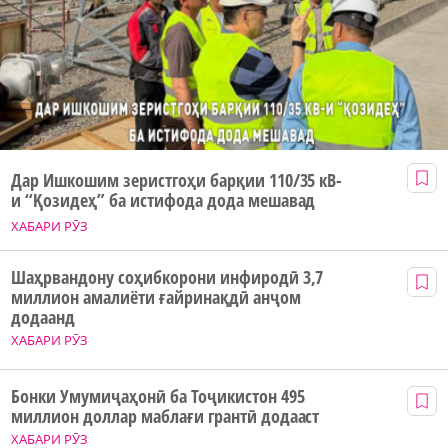
Дар Ишкошим зеристгоҳи барқии 110/35 кВ-
и “Қозидеҳ” ба истифода дода мешавад
ХАБАРИ РӮЗ
Шаҳрвандону соҳибкорони инфиродӣ 3,7
миллион амалиёти ғайринақдӣ анҷом
додаанд
ХАБАРИ РӮЗ
Бонки Умумиҷаҳонӣ ба Тоҷикистон 495
миллион доллар маблағи грантӣ додааст
ХАБАРИ РӮЗ