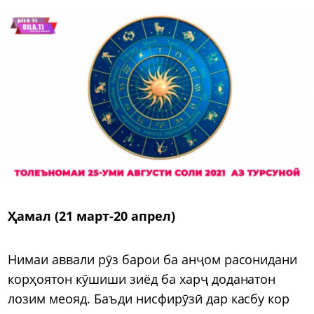
Ҳамал (21 март-20 апрел)
Нимаи аввали рӯз барои ба анҷом расонидани
корҳоятон кӯшиши зиёд ба харҷ доданатон
лозим меояд. Баъди нисфирӯзӣ дар касбу кор