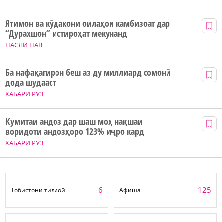
Ятимон ва кӯдакони оилаҳои камбизоат дар
“Дурахшон” истироҳат мекунанд
НАСЛИ НАВ
Ба нафақагирон беш аз ду миллиард сомонӣ
дода шудааст
ХАБАРИ РӮЗ
Кумитаи андоз дар шаш моҳ нақшаи
воридоти андозҳоро 123% иҷро кард
ХАБАРИ РӮЗ
6
125
Тобистони тиллоӣ
Афиша