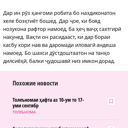
Дар ин рӯз ҳангоми робита бо наздиконатон
хеле боэҳтиёт бошед. Дар ҷое, ки бояд
нозукона рафтор намоед, ба ҳеҷ ваҷҳ сахтгирӣ
накунед. Вақти он расидааст, ки дар бораи
касбу кори нав ва даромади иловагӣ андеша
намоед. Бо шахси дӯстдоштаатон на танҳо
дилсиёҳӣ, балки ҷудошавӣ низ имкон дорад.
Похожие новости
Толеъномаи ҳафта аз 10-ум то 17-
уми сентябр
ТОЛЕЪНОМА