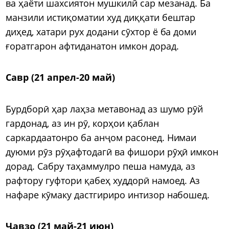
ва ҳаёти шахсиятон мушкилӣ сар мезанад. Ба
манзили истиқоматии худ диққати бештар
диҳед, хатари рух додани сӯхтор ё ба доми
ғоратгарон афтиданатон имкон дорад.
Савр (21 апрел-20 май)
Бурдборӣ ҳар лаҳза метавонад аз шумо рӯй
гардонад, аз ин рӯ, корҳои қаблан
саркардаатонро ба анҷом расонед. Нимаи
дуюми рӯз рӯҳафтодагӣ ва фишори рӯҳӣ имкон
дорад. Сабру таҳаммулро пеша намуда, аз
рафтору гуфтори қабеҳ худдорӣ намоед. Аз
нафаре кӯмаку дастгириро интизор набошед.
Ҷавзо (21 май-21 июн)