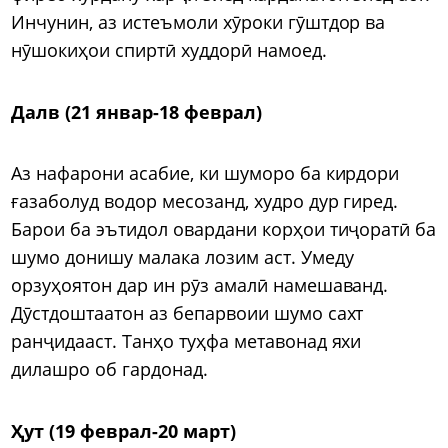
Инчунин, аз истеъмоли хӯроки гӯштдор ва
нӯшокиҳои спиртӣ худдорӣ намоед.
Далв (21 январ-18 феврал)
Аз нафарони асабие, ки шуморо ба кирдори
ғазаболуд водор месозанд, худро дур гиред.
Барои ба эътидол овардани корҳои тиҷоратӣ ба
шумо донишу малака лозим аст. Умеду
орзуҳоятон дар ин рӯз амалӣ намешаванд.
Дӯстдоштаатон аз бепарвоии шумо сахт
ранҷидааст. Танҳо туҳфа метавонад яхи
дилашро об гардонад.
Ҳут (19 феврал-20 март)