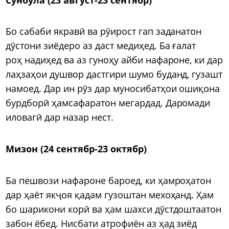
Бо сабаби якравӣ ва рӯирост гап заданатон
дӯстони зиёдеро аз даст медиҳед. Ба ғалат
роҳ надиҳед ва аз гуноҳу айби нафароне, ки дар
лаҳзаҳои душвор дастгири шумо буданд, гузашт
намоед. Дар ин рӯз дар муносибатҳои ошиқона
бурдборӣ ҳамсафаратон мегардад. Даромади
иловагӣ дар назар нест.
Мизон (24 сентябр-23 октябр)
Ба пешвози нафароне бароед, ки ҳамроҳатон
дар ҳаёт якҷоя қадам гузоштан мехоҳанд. Ҳам
бо шарикони корӣ ва ҳам шахси дӯстдоштаатон
забон ёбед. Нисбати атрофиён аз ҳад зиёд