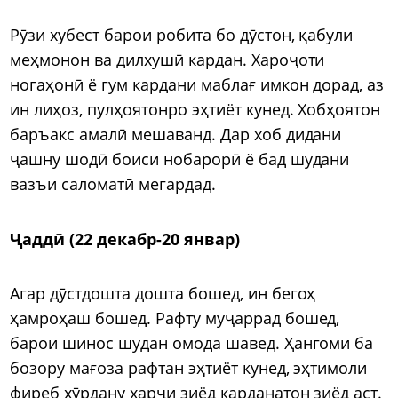
Рӯзи хубест барои робита бо дӯстон, қабули
меҳмонон ва дилхушӣ кардан. Хароҷоти
ногаҳонӣ ё гум кардани маблағ имкон дорад, аз
ин лиҳоз, пулҳоятонро эҳтиёт кунед. Хобҳоятон
баръакс амалӣ мешаванд. Дар хоб дидани
ҷашну шодӣ боиси нобарорӣ ё бад шудани
вазъи саломатӣ мегардад.
Ҷаддӣ (22 декабр-20 январ)
Агар дӯстдошта дошта бошед, ин бегоҳ
ҳамроҳаш бошед. Рафту муҷаррад бошед,
барои шинос шудан омода шавед. Ҳангоми ба
бозору мағоза рафтан эҳтиёт кунед, эҳтимоли
фиреб хӯрдану харҷи зиёд карданатон зиёд аст.