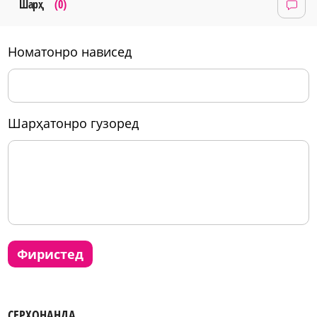
Шарҳ
(0)
номатонро нависед
шарҳатонро гузоред
фиристед
СЕРХОНАНДА