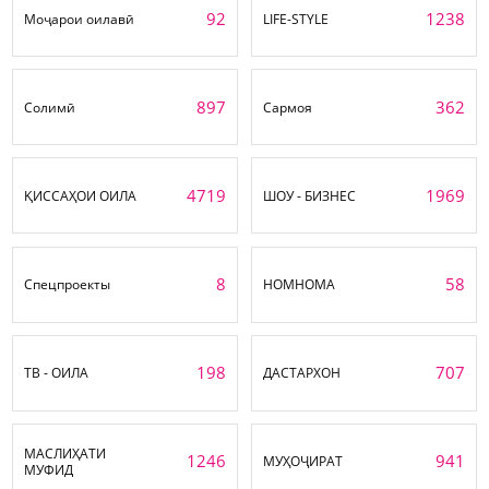
92
1238
Моҷарои оилавӣ
LIFE-STYLE
897
362
Солимӣ
Сармоя
4719
1969
ҚИССАҲОИ ОИЛА
ШОУ - БИЗНЕС
8
58
Спецпроекты
НОМНОМА
198
707
ТВ - ОИЛА
ДАСТАРХОН
МАСЛИҲАТИ
1246
941
МУҲОҶИРАТ
МУФИД