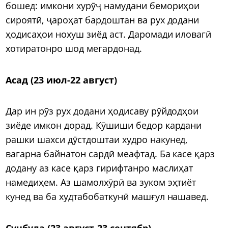
бошед: имкони хурӯҷ намудани бемориҳои
сироятӣ, ҷароҳат бардоштан ва рух додани
ҳодисаҳои нохуш зиёд аст. Даромади иловагӣ
хотиратонро шод мегардонад.
Асад (23 июл-22 август)
Дар ин рӯз рух додани ҳодисаву рӯйдодҳои
зиёде имкон дорад. Кӯшиши бедор кардани
рашки шахси дӯстдоштаи худро накунед,
вагарна байнатон сардӣ меафтад. Ба касе қарз
додану аз касе қарз гирифтанро маслиҳат
намедиҳем. Аз шамолхӯрӣ ва зуком эҳтиёт
кунед ва ба худтабобаткунӣ машғул нашавед.
Сунбула (23 август-23 сентябр)