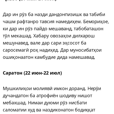
Дар ин рӯз ба назди дандонпизишк ва табиби
чашм рафтанро тавсия намедиҳем. Бемориҳое,
ки дар ин рӯз пайдо мешаванд, табобаташон
тӯл мекашад. Хабару овозаҳои дилхарош
мешунавед, вале дар сари эҳсосот ба
саросемагӣ роҳ надиҳед. Дар муносибатҳои
ошиқонаатон камбудие дида намешавад.
Саратон (22 июн-22 июл)
Мушкилиҳои молиявӣ имкон доранд. Нерӯи
дучандатон ба атрофиён шодиву нишот
мебахшад. Нимаи дуюми рӯз нисбати
саломатии худ ва наздиконатон бодиққат