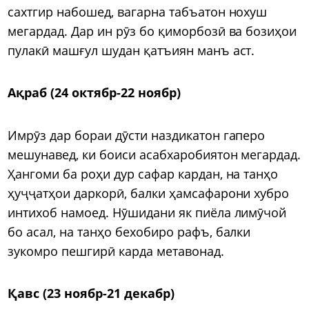
сахтгир набошед, вагарна табъатон нохуш
мегардад. Дар ин рӯз бо қиморбозӣ ва бозиҳои
пулакӣ машғул шудан қатъиян манъ аст.
Ақраб (24 октябр-22 ноябр)
Имрӯз дар бораи дӯсти наздикатон гаперо
мешунавед, ки боиси асабхаробиятон мегардад.
Ҳангоми ба роҳи дур сафар кардан, на танҳо
ҳуҷҷатҳои даркорӣ, балки ҳамсафарони хубро
интихоб намоед. Нӯшидани як пиёла лимӯчой
бо асал, на танҳо бехобиро рафъ, балки
зукомро пешгирӣ карда метавонад.
Қавс (23 ноябр-21 декабр)