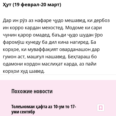
Ҳут (19 феврал-20 март)
Дар ин рӯз аз нафаре ҷудо мешавед, ки дербоз
ин корро кардан мехостед. Модоме ки сари
чунин қарор омадед, баъди ҷудо шудан ӯро
фаромӯш кунеду ба дил кина нагиред. Ба
корҳое, ки муваффақият оварданашон дар
гумон аст, машғул нашавед. Беҳтараш бо
одамони кордон маслиҳат карда, аз пайи
корҳои худ шавед.
Похожие новости
Толеъномаи ҳафта аз 10-ум то 17-
уми сентябр