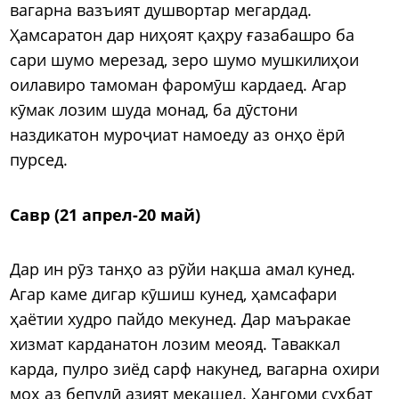
вагарна вазъият душвортар мегардад.
Ҳамсаратон дар ниҳоят қаҳру ғазабашро ба
сари шумо мерезад, зеро шумо мушкилиҳои
оилавиро тамоман фаромӯш кардаед. Агар
кӯмак лозим шуда монад, ба дӯстони
наздикатон муроҷиат намоеду аз онҳо ёрӣ
пурсед.
Савр (21 апрел-20 май)
Дар ин рӯз танҳо аз рӯйи нақша амал кунед.
Агар каме дигар кӯшиш кунед, ҳамсафари
ҳаётии худро пайдо мекунед. Дар маъракае
хизмат карданатон лозим меояд. Таваккал
карда, пулро зиёд сарф накунед, вагарна охири
моҳ аз бепулӣ азият мекашед. Ҳангоми суҳбат