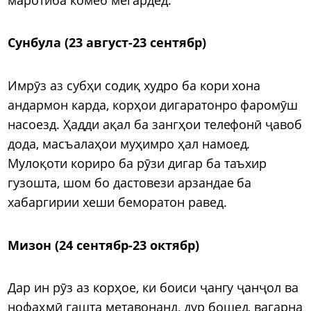
Сунбула (23 август-23 сентябр)
Имрӯз аз субҳи содиқ худро ба кори хона
андармон карда, корҳои дигаратонро фаромӯш
насоезд. Ҳадди ақал ба зангҳои телефонӣ ҷавоб
дода, масъалаҳои муҳимро ҳал намоед.
Мулоқоти кориро ба рӯзи дигар ба таъхир
гузошта, шом бо дастовези арзандае ба
хабаргирии хеши беморатон равед.
Мизон (24 сентябр-23 октябр)
Дар ин рӯз аз корҳое, ки боиси ҷангу ҷанҷол ва
нофаҳмӣ гашта метавонанд, дур бошед, вагарна