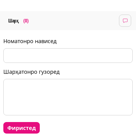
Шарҳ
(0)
номатонро нависед
шарҳатонро гузоред
фиристед