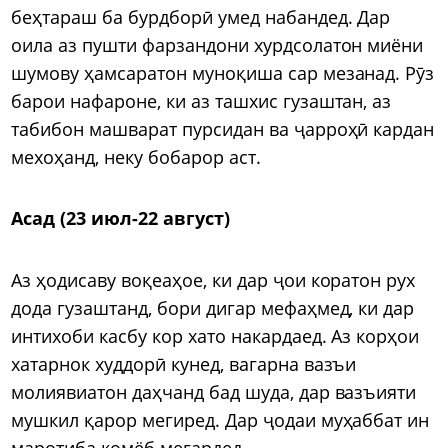
беҳтараш ба бурдборӣ умед набандед. Дар
оила аз пушти фарзандони хурдсолатон миёни
шумову ҳамсаратон муноқиша сар мезанад. Рӯз
барои нафароне, ки аз ташхис гузаштан, аз
табибон машварат пурсидан ва ҷарроҳӣ кардан
мехоҳанд, неку бобарор аст.
Асад (23 июл-22 август)
Аз ҳодисаву воқеаҳое, ки дар ҷои коратон рух
дода гузаштанд, бори дигар мефаҳмед, ки дар
интихоби касбу кор хато накардаед. Аз корҳои
хатарнок худдорӣ кунед, вагарна вазъи
молиявиатон даҳчанд бад шуда, дар вазъияти
мушкил қарор мегиред. Дар ҷодаи муҳаббат ин
маротиба комёб мегардед.