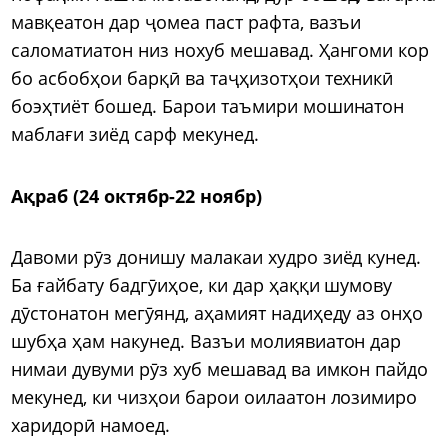
мавқеатон дар ҷомеа паст рафта, вазъи
саломатиатон низ нохуб мешавад. Ҳангоми кор
бо асбобҳои барқӣ ва таҷҳизотҳои техникӣ
боэҳтиёт бошед. Барои таъмири мошинатон
маблағи зиёд сарф мекунед.
Ақраб (24 октябр-22 ноябр)
Давоми рӯз донишу малакаи худро зиёд кунед.
Ба ғайбату бадгӯиҳое, ки дар ҳаққи шумову
дӯстонатон мегӯянд, аҳамият надиҳеду аз онҳо
шубҳа ҳам накунед. Вазъи молиявиатон дар
нимаи дувуми рӯз хуб мешавад ва имкон пайдо
мекунед, ки чизҳои барои оилаатон лозимиро
харидорӣ намоед.