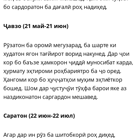
бо сардоратон ба дағалӣ роҳ надиҳед.
Ҷавзо (21 май-21 июн)
Рӯзатон ба оромӣ мегузарад, ба шарте ки
худатон ягон тағйирот ворид накунед. Дар ҷои
кор бо баъзе ҳамкорон ҷиддӣ муносибат карда,
ҳурмату эҳтироми роҳбариятро ба ҷо оред.
Ҳангоми кор бо ҳуҷҷатҳои муҳим эҳтиёткор
бошед. Шом дар ҷустуҷӯи тӯҳфа барои яке аз
наздиконатон саргардон мешавед.
Саратон (22 июн-22 июл)
Агар дар ин рӯз ба шитобкорӣ роҳ диҳед,