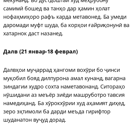
самимӣ бошед ва танҳо дар ҳамин ҳолат
нофаҳмиҳоро рафъ карда метавонед. Ба умеди
даромади муфт шуда, ба корҳои ғайриқонунӣ ва
хатарнок даст назанед.
Далв (21 январ-18 феврал)
Далвҳои муҷаррад ҳангоми вохӯри бо ҷинси
муқобил бояд дилпурона амал кунанд, вагарна
зиндагии худро сохта наметавонанд. Ситораҳо
нӯшидани аз меъёр зиёди машруботро тавсия
намедиҳанд. Ба хӯрокхӯрии худ аҳамият диҳед,
зеро эҳтимоли ба дарди меъда гирифтор
шуданатон вуҷуд дорад.