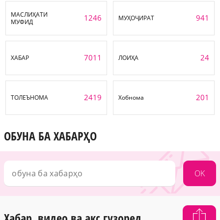
МАСЛИҲАТИ
1246
941
МУҲОҶИРАТ
МУФИД
7011
24
ХАБАР
ЛОИҲА
2419
201
ТОЛЕЪНОМА
Хобнома
ОБУНА БА ХАБАРҲО
OK
Хабар, видео ва акс гузоред