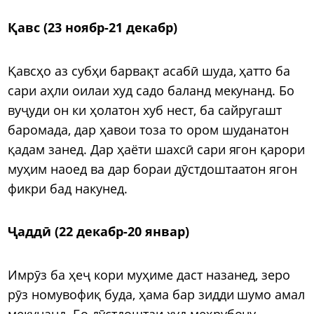
Қавс (23 ноябр-21 декабр)
Қавсҳо аз субҳи барвақт асабӣ шуда, ҳатто ба
сари аҳли оилаи худ садо баланд мекунанд. Бо
вуҷуди он ки ҳолатон хуб нест, ба сайругашт
баромада, дар ҳавои тоза то ором шуданатон
қадам занед. Дар ҳаёти шахсӣ сари ягон қарори
муҳим наоед ва дар бораи дӯстдоштаатон ягон
фикри бад накунед.
Ҷаддӣ (22 декабр-20 январ)
Имрӯз ба ҳеҷ кори муҳиме даст назанед, зеро
рӯз номувофиқ буда, ҳама бар зидди шумо амал
мекунанд. Бо дӯстдоштаи худ меҳрубону