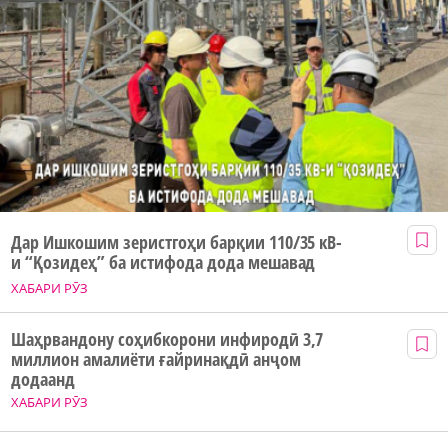
Дар Ишкошим зеристгоҳи барқии 110/35 кВ-
и “Қозидеҳ” ба истифода дода мешавад
ХАБАРИ РӮЗ
Шаҳрвандону соҳибкорони инфиродӣ 3,7
миллион амалиёти ғайринақдӣ анҷом
додаанд
ХАБАРИ РӮЗ