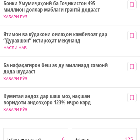
Бонки Умумиҷаҳонӣ ба Тоҷикистон 495
миллион доллар маблағи грантӣ додааст
ХАБАРИ РӮЗ
Ятимон ва кӯдакони оилаҳои камбизоат дар
“Дурахшон” истироҳат мекунанд
НАСЛИ НАВ
Ба нафақагирон беш аз ду миллиард сомонӣ
дода шудааст
ХАБАРИ РӮЗ
Кумитаи андоз дар шаш моҳ нақшаи
воридоти андозҳоро 123% иҷро кард
ХАБАРИ РӮЗ
6
125
Тобистони тиллоӣ
Афиша