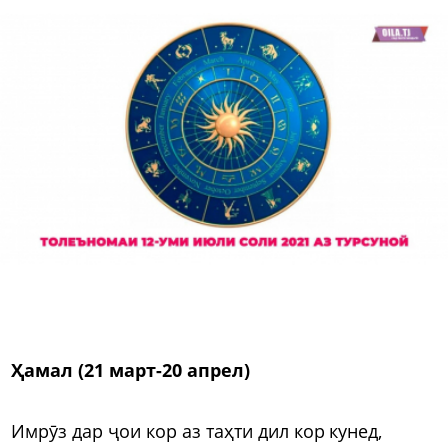
Ҳамал (21 март-20 апрел)
Имрӯз дар ҷои кор аз таҳти дил кор кунед,