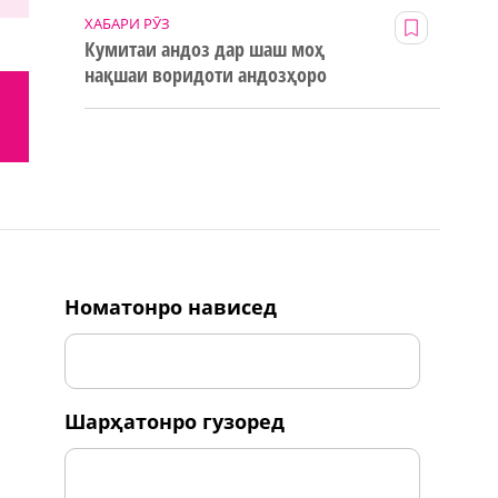
ХАБАРИ РӮЗ
Кумитаи андоз дар шаш моҳ
нақшаи воридоти андозҳоро
123% иҷро кард
номатонро нависед
шарҳатонро гузоред