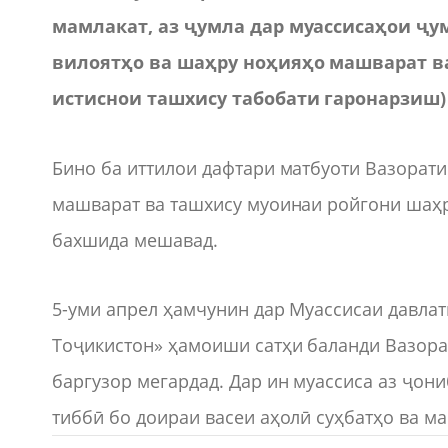
мамлакат, аз ҷумла дар муассисаҳои ҷу
вилоятҳо ва шаҳру ноҳияҳо машварат в
истиснои ташхису табобати гаронарзиш)
Бино ба иттилои дафтари матбуоти Вазорати
машварат ва ташхису муоинаи ройгони шаҳрв
бахшида мешавад.
5-уми апрел ҳамчунин дар Муассисаи давла
Тоҷикистон» ҳамоиши сатҳи баланди Вазора
баргузор мегардад. Дар ин муассиса аз ҷон
тиббӣ бо доираи васеи аҳолӣ суҳбатҳо ва м