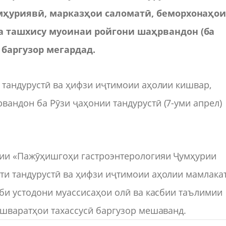
мҳуриявӣ, марказҳои саломатӣ, беморхонаҳо
а ташхису муоинаи ройгони шаҳрвандон (ба
 баргузор мегардад.
 тандурустӣ ва ҳифзи иҷтимоии аҳолии кишвар,
андон ба Рӯзи ҷаҳонии тандурустӣ (7-уми апрел)
тии «Пажӯҳишгоҳи гастроэнтерологияи Ҷумҳурии
ти тандурустӣ ва ҳифзи иҷтимоии аҳолии мамлака
иби устодони муассисаҳои олӣ ва касбии таълимии
ашваратҳои тахассусӣ баргузор мешаванд.