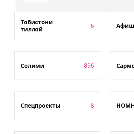
Тобистони
6
Афиш
тиллоӣ
896
Солимӣ
Сарм
8
Спецпроекты
НОМ