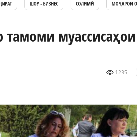
ҶИРАТ
ШОУ - БИЗНЕС
СОЛИМӢ
МОҶАРОИ 
р тамоми муассисаҳои
1235