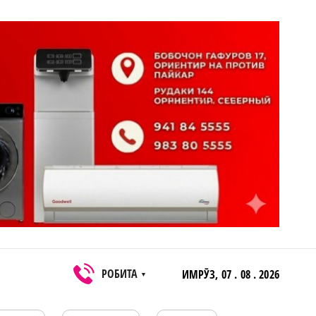
РОБИТА
ИМРӮЗ,
07 . 08 . 2026
▼