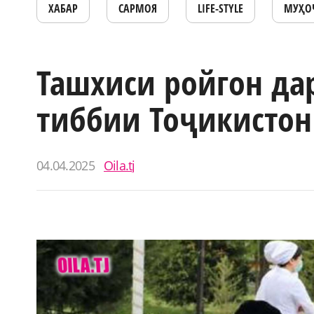
ХАБАР
САРМОЯ
LIFE-STYLE
МУҲО
Ташхиси ройгон да
тиббии Тоҷикистон
04.04.2025
Oila.tj