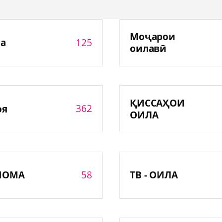
Моҷарои
125
а
оилавӣ
ҚИССАҲОИ
362
оя
ОИЛА
58
НОМА
ТВ - ОИЛА