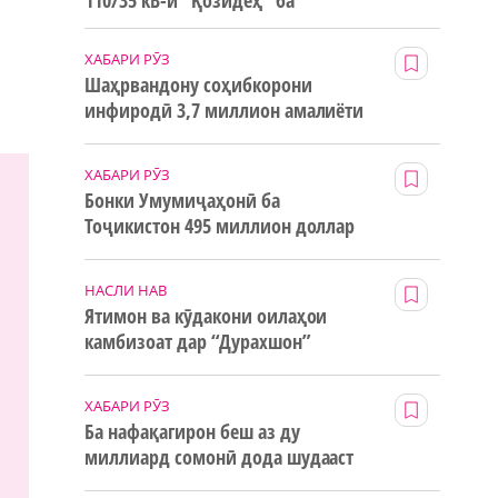
110/35 кВ-и “Қозидеҳ” ба
истифода дода мешавад
ХАБАРИ РӮЗ
Шаҳрвандону соҳибкорони
инфиродӣ 3,7 миллион амалиёти
ғайринақдӣ анҷом додаанд
ХАБАРИ РӮЗ
Бонки Умумиҷаҳонӣ ба
Тоҷикистон 495 миллион доллар
маблағи грантӣ додааст
НАСЛИ НАВ
Ятимон ва кӯдакони оилаҳои
камбизоат дар “Дурахшон”
истироҳат мекунанд
ХАБАРИ РӮЗ
Ба нафақагирон беш аз ду
миллиард сомонӣ дода шудааст