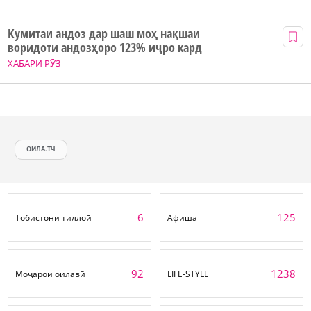
Кумитаи андоз дар шаш моҳ нақшаи
воридоти андозҳоро 123% иҷро кард
ХАБАРИ РӮЗ
ОИЛА.ТЧ
6
125
Тобистони тиллоӣ
Афиша
92
1238
Моҷарои оилавӣ
LIFE-STYLE