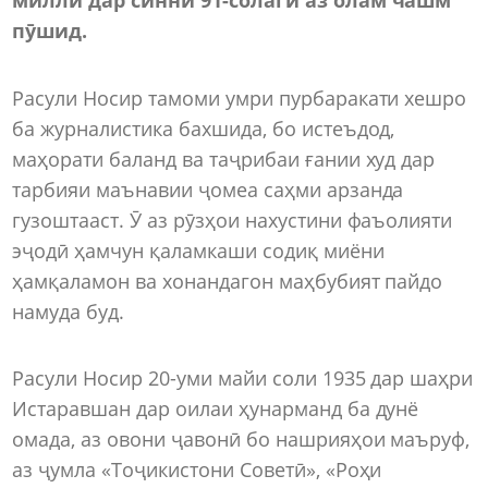
пӯшид.
Расули Носир тамоми умри пурбаракати хешро
ба журналистика бахшида, бо истеъдод,
маҳорати баланд ва таҷрибаи ғании худ дар
тарбияи маънавии ҷомеа саҳми арзанда
гузоштааст. Ӯ аз рӯзҳои нахустини фаъолияти
эҷодӣ ҳамчун қаламкаши содиқ миёни
ҳамқаламон ва хонандагон маҳбубият пайдо
намуда буд.
Расули Носир 20-уми майи соли 1935 дар шаҳри
Истаравшан дар оилаи ҳунарманд ба дунё
омада, аз овони ҷавонӣ бо нашрияҳои маъруф,
аз ҷумла «Тоҷикистони Советӣ», «Роҳи