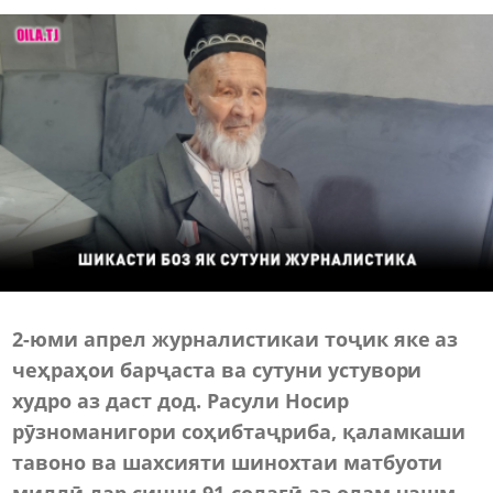
2
-юми
апрел журналистикаи тоҷик яке аз
чеҳраҳои барҷаста ва сутуни устувори
худро аз даст дод. Расули Носир
рӯзноманигори соҳибтаҷриба, қаламкаши
тавоно ва шахсияти шинохтаи матбуоти
миллӣ дар синни 91-солагӣ аз олам чашм