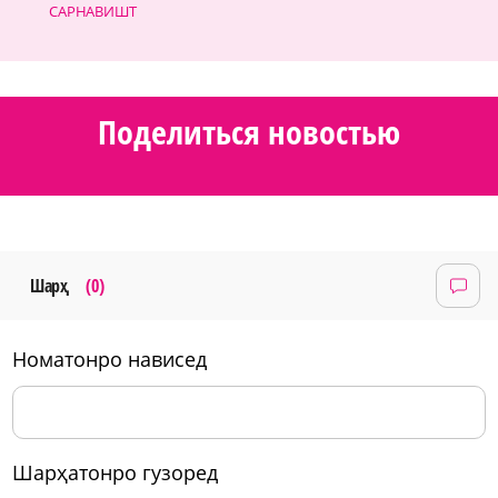
САРНАВИШТ
Поделиться новостью
Шарҳ
(0)
номатонро нависед
шарҳатонро гузоред