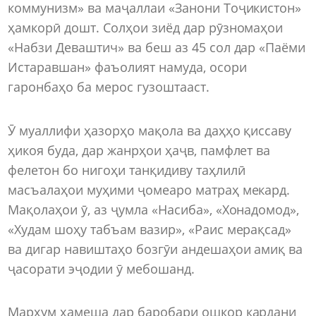
коммунизм» ва маҷаллаи «Занони Тоҷикистон»
ҳамкорӣ дошт. Солҳои зиёд дар рӯзномаҳои
«Набзи Деваштич» ва беш аз 45 сол дар «Паёми
Истаравшан» фаъолият намуда, осори
гаронбаҳо ба мерос гузоштааст.
Ӯ муаллифи ҳазорҳо мақола ва даҳҳо қиссаву
ҳикоя буда, дар жанрҳои ҳаҷв, памфлет ва
фелетон бо нигоҳи танқидиву таҳлилӣ
масъалаҳои муҳими ҷомеаро матраҳ мекард.
Мақолаҳои ӯ, аз ҷумла «Насиба», «Хонадомод»,
«Худам шоҳу табъам вазир», «Раис мерақсад»
ва дигар навиштаҳо бозгӯи андешаҳои амиқ ва
ҷасорати эҷодии ӯ мебошанд.
Марҳум ҳамеша дар баробари ошкор кардани