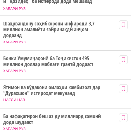
и “Қозидеҳ” ба истифода дода мешавад
ХАБАРИ РӮЗ
Шаҳрвандону соҳибкорони инфиродӣ 3,7
миллион амалиёти ғайринақдӣ анҷом
додаанд
ХАБАРИ РӮЗ
Бонки Умумиҷаҳонӣ ба Тоҷикистон 495
миллион доллар маблағи грантӣ додааст
ХАБАРИ РӮЗ
Ятимон ва кӯдакони оилаҳои камбизоат дар
“Дурахшон” истироҳат мекунанд
НАСЛИ НАВ
Ба нафақагирон беш аз ду миллиард сомонӣ
дода шудааст
ХАБАРИ РӮЗ