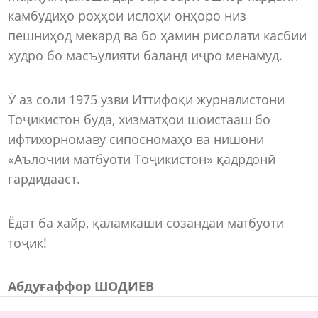
камбудиҳо роҳҳои ислоҳи онҳоро низ
пешниҳод мекард ва бо ҳамин рисолати касбии
худро бо масъулияти баланд иҷро менамуд.
Ӯ аз соли 1975 узви Иттифоқи журналистони
Тоҷикистон буда, хизматҳои шоистааш бо
ифтихорномаву сипосномаҳо ва нишони
«Аълочии матбуоти Тоҷикистон» қадрдонӣ
гардидааст.
Ёдат ба хайр, қаламкаши созандаи матбуоти
тоҷик!
Абдуғаффор ШОДИЕВ