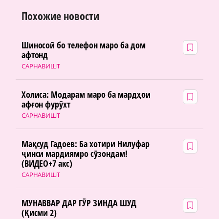
Похожие новости
Шиносоӣ бо телефон маро ба дом
афтонд
САРНАВИШТ
Холиса: Модарам маро ба мардҳои
афғон фурӯхт
САРНАВИШТ
Мақсуд Гадоев: Ба хотири Нилуфар
ҷинси мардиямро сӯзондам!
(ВИДЕО+7 акс)
САРНАВИШТ
МУНАВВАР ДАР ГӮР ЗИНДА ШУД
(Қисми 2)