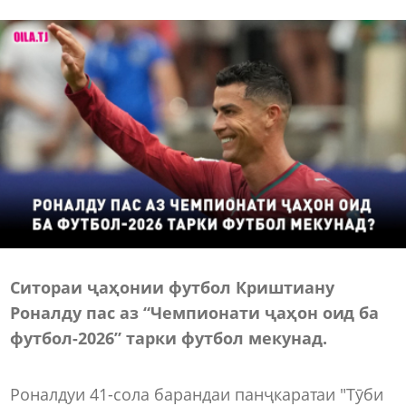
Ситораи ҷаҳонии футбол Криштиану
Роналду пас аз “Чемпионати ҷаҳон оид ба
футбол-2026” тарки футбол мекунад.
Роналдуи 41-сола барандаи панҷкаратаи "Тӯби