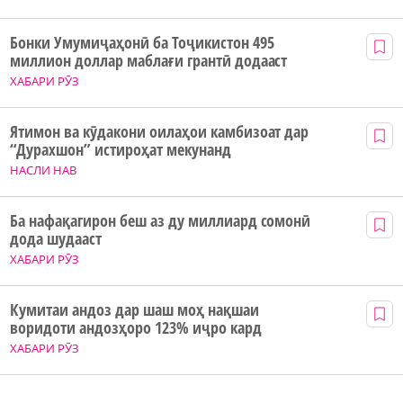
Бонки Умумиҷаҳонӣ ба Тоҷикистон 495
миллион доллар маблағи грантӣ додааст
ХАБАРИ РӮЗ
Ятимон ва кӯдакони оилаҳои камбизоат дар
“Дурахшон” истироҳат мекунанд
НАСЛИ НАВ
Ба нафақагирон беш аз ду миллиард сомонӣ
дода шудааст
ХАБАРИ РӮЗ
Кумитаи андоз дар шаш моҳ нақшаи
воридоти андозҳоро 123% иҷро кард
ХАБАРИ РӮЗ