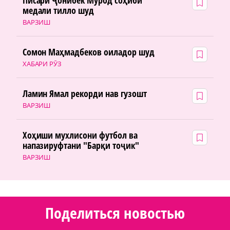
Писари Ҷонибек Мурод соҳиби
медали тилло шуд
ВАРЗИШ
Сомон Маҳмадбеков оиладор шуд
ХАБАРИ РӮЗ
Ламин Ямал рекорди нав гузошт
ВАРЗИШ
Хоҳиши мухлисони футбол ва
напазируфтани "Барқи тоҷик"
ВАРЗИШ
Поделиться новостью