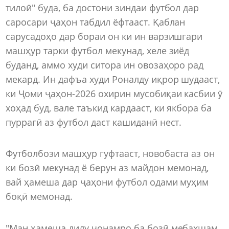
тилоӣ" буда, ба достони зиндаи футбол дар
саросари ҷаҳон табдил ёфтааст. Қаблан
сарусадоҳо дар бораи он ки ин варзишгари
машҳур тарки футбол мекунад, хеле зиёд
буданд, аммо худи ситора ин овозаҳоро рад
мекард. Ин дафъа худи Роналду иқрор шудааст,
ки Ҷоми ҷаҳон-2026 охирин мусобиқаи касбии ӯ
хоҳад буд, вале таъкид кардааст, ки якбора ба
пуррагӣ аз футбол даст кашиданӣ нест.
Футболбози машҳур гуфтааст, новобаста аз он
ки бозӣ мекунад ё берун аз майдон мемонад,
вай ҳамеша дар ҷаҳони футбол одами муҳим
боқӣ мемонад.
"Ман ҳамеша дилу ҷонамро ба бозӣ мебахшам