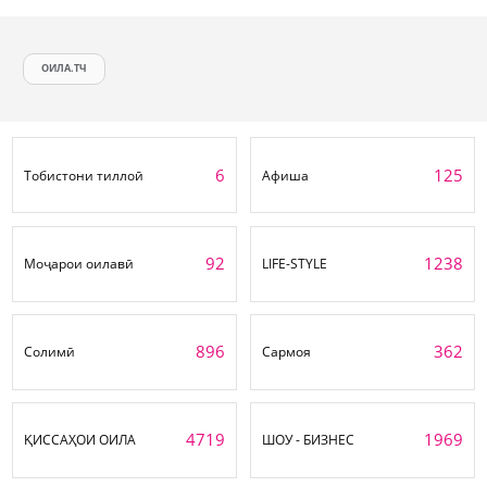
ОИЛА.ТЧ
6
125
Тобистони тиллоӣ
Афиша
92
1238
Моҷарои оилавӣ
LIFE-STYLE
896
362
Солимӣ
Сармоя
4719
1969
ҚИССАҲОИ ОИЛА
ШОУ - БИЗНЕС