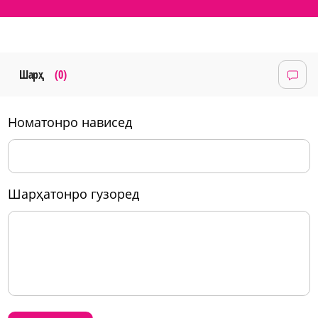
Шарҳ
(0)
номатонро нависед
шарҳатонро гузоред