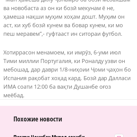
ва новобаста аз он ки бозӣ мекунам ё не,
ҳамеша нақши муҳим хоҳам дошт. Муҳим он
аст, ки хуб бозӣ кунем ва бовар кунем, ки мо
пеш меравем”,- гуфтааст ин ситораи футбол.
Хотиррасон менамоем, ки имрӯз, 6-уми июл
Тими миллии Португалия, ки Роналду узви он
мебошад, дар даври 1/8-ниҳоии Ҷоми ҷаҳон бо
Испания рақобат хоҳад кард. Бозӣ дар Далласи
ИМА соати 12:00 ба вақти Душанбе оғоз
меёбад.
Похожие новости