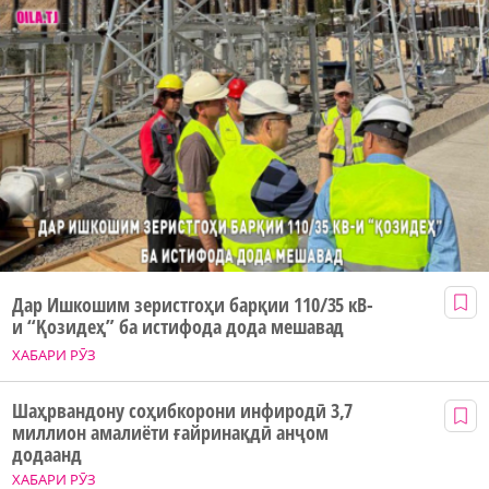
Дар Ишкошим зеристгоҳи барқии 110/35 кВ-
и “Қозидеҳ” ба истифода дода мешавад
ХАБАРИ РӮЗ
Шаҳрвандону соҳибкорони инфиродӣ 3,7
миллион амалиёти ғайринақдӣ анҷом
додаанд
ХАБАРИ РӮЗ