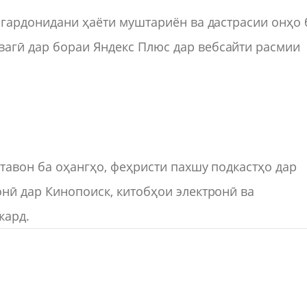
ӣ гардонидани ҳаёти муштариён ва дастрасии онҳо 
агӣ дар бораи Яндекс Плюс дар вебсайти расмии
етавон ба оҳангҳо, феҳристи пахшу подкастҳо дар
онӣ дар Кинопоиск, китобҳои электронӣ ва
кард.