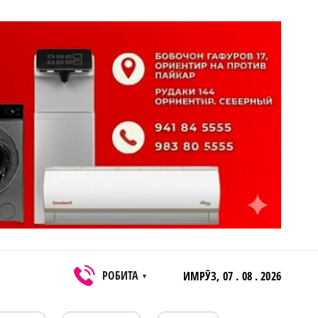
РОБИТА
ИМРӮЗ,
07 . 08 . 2026
▼