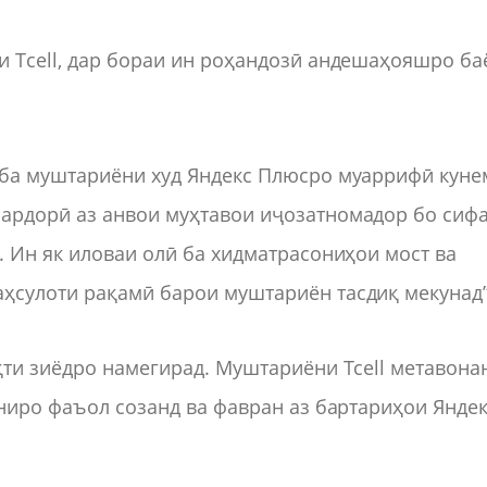
и Tcell, дар бораи ин роҳандозӣ андешаҳояшро ба
 ба муштариёни худ Яндекс Плюсро муаррифӣ куне
ардорӣ аз анвои муҳтавои иҷозатномадор бо сиф
. Ин як иловаи олӣ ба хидматрасониҳои мост ва
ҳсулоти рақамӣ барои муштариён тасдиқ мекунад”
қти зиёдро намегирад. Муштариёни Tcell метавона
ониро фаъол созанд ва фавран аз бартариҳои Янде