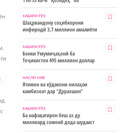
110/35 кВ-и “Қозидеҳ” ба
истифода дода мешавад
ён
ХАБАРИ РӮЗ
Шаҳрвандону соҳибкорони
инфиродӣ 3,7 миллион амалиёти
ғайринақдӣ анҷом додаанд
ХАБАРИ РӮЗ
м.
Бонки Умумиҷаҳонӣ ба
ати
Тоҷикистон 495 миллион доллар
маблағи грантӣ додааст
НАСЛИ НАВ
.
Ятимон ва кӯдакони оилаҳои
камбизоат дар “Дурахшон”
истироҳат мекунанд
нд
ХАБАРИ РӮЗ
кс
Ба нафақагирон беш аз ду
миллиард сомонӣ дода шудааст