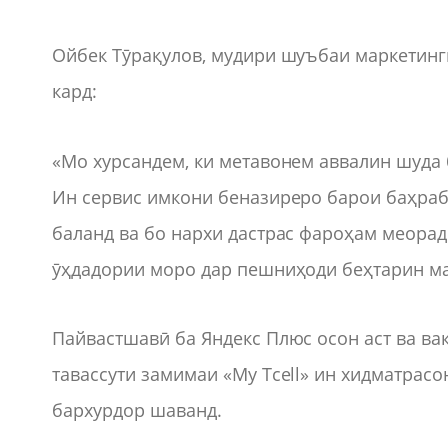
Ойбек Тӯрақулов, мудири шуъбаи маркетинг
кард:
«Мо хурсандем, ки метавонем аввалин шуда
Ин сервис имкони беназиреро барои баҳраб
баланд ва бо нархи дастрас фароҳам меорад
ӯҳдадории моро дар пешниҳоди беҳтарин ма
Пайвастшавӣ ба Яндекс Плюс осон аст ва ва
тавассути замимаи «My Tcell» ин хидматрас
бархурдор шаванд.