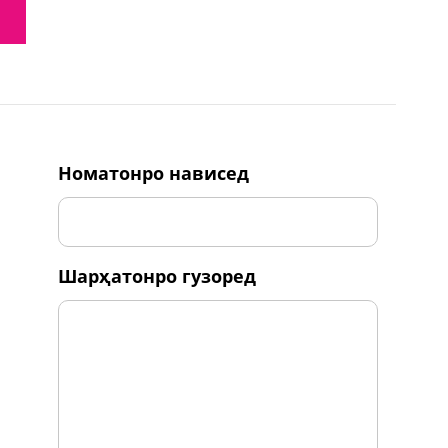
номатонро нависед
шарҳатонро гузоред