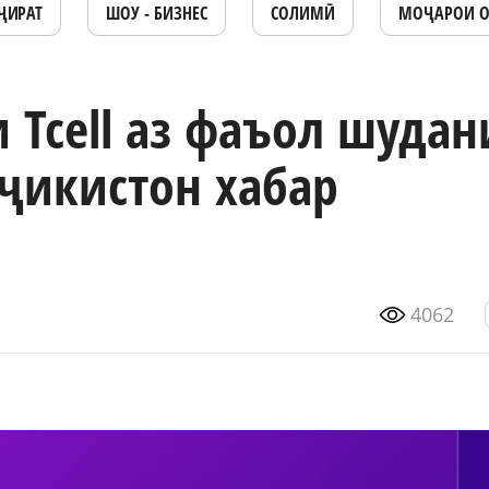
ҶИРАТ
ШОУ - БИЗНЕС
СОЛИМӢ
МОҶАРОИ 
 Tcell аз фаъол шудан
оҷикистон хабар
4062