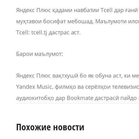
Яндекс Плюс қадами навбатии Tcell дар ған
муҳтавои босифат мебошад. Маълумоти илов
Tcell: tcell.tj дастрас аст.
Барои маълумот:
Яндекс Плюс вақтхушӣ бо як обуна аст, ки м
Yandex Music, филмҳо ва серёлҳои телевизи
аудиокитобҳо дар Bookmate дастрасӣ пайдо 
Похожие новости