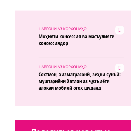
НАВГОНӢ АЗ КОРХОНАҲО
Моҳияти консессия ва масъулияти
консессиядор
НАВГОНӢ АЗ КОРХОНАҲО
Сохтмон, хизматрасонӣ, зеҳни сунъӣ:
муштариёни Хатлон аз ҷузъиёти
алоқаи мобилӣ огоҳ шуданд