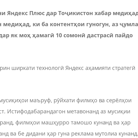
ни Яндекс Плюс дар Тоҷикистон хабар медиҳад
медиҳад, ки ба контентҳои гуногун, аз ҷумл
дар як моҳ ҳамагӣ 10 сомонӣ дастрасӣ пайдо
арин ширкати технологӣ Яндекс аҳамияти стратегӣ
 мусиқиҳои маъруф, рӯйхати филмҳо ва серёлҳои
ст. Истифодабарандагон метавонанд аз мусиқии
аранд, филмҳои машҳурро тамошо кунанд ва ҳар
анд ва бе дидани ҳар гуна реклама мутолиа кунанд