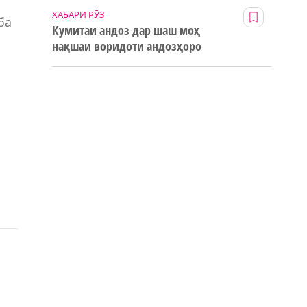
ХАБАРИ РӮЗ
ба
Кумитаи андоз дар шаш моҳ
нақшаи воридоти андозҳоро
123% иҷро кард