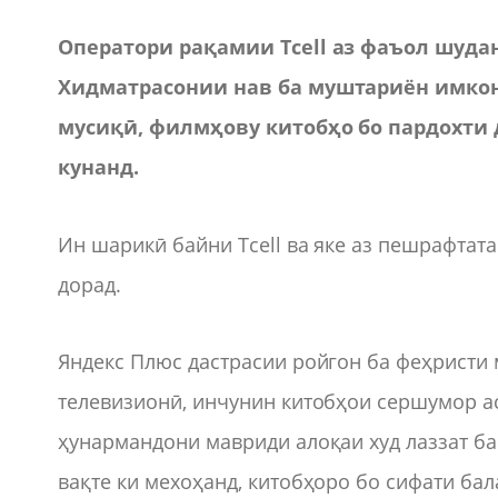
Оператори рақамии Tcell аз фаъол шуда
Хидматрасонии нав ба муштариён имкон 
мусиқӣ, филмҳову китобҳо бо пардохти 
кунанд.
Ин шарикӣ байни Tcell ва яке аз пешрафтат
дорад.
Яндекс Плюс дастрасии ройгон ба феҳристи
телевизионӣ, инчунин китобҳои сершумор а
ҳунармандони мавриди алоқаи худ лаззат б
вақте ки мехоҳанд, китобҳоро бо сифати бал