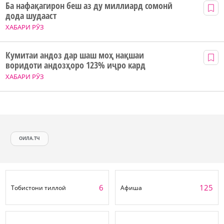
Ба нафақагирон беш аз ду миллиард сомонӣ
дода шудааст
ХАБАРИ РӮЗ
Кумитаи андоз дар шаш моҳ нақшаи
воридоти андозҳоро 123% иҷро кард
ХАБАРИ РӮЗ
ОИЛА.ТЧ
6
125
Тобистони тиллоӣ
Афиша