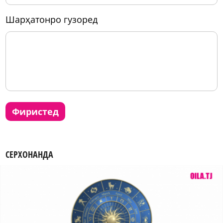
шарҳатонро гузоред
фиристед
СЕРХОНАНДА