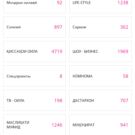
92
1238
Моҷарои оилавӣ
LIFE-STYLE
897
362
Солимӣ
Сармоя
4719
1969
ҚИССАҲОИ ОИЛА
ШОУ - БИЗНЕС
8
58
Спецпроекты
НОМНОМА
198
707
ТВ - ОИЛА
ДАСТАРХОН
МАСЛИҲАТИ
1246
941
МУҲОҶИРАТ
МУФИД