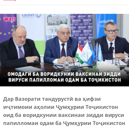
Д
ар Вазорати тандурустӣ ва ҳифзи
иҷтимоии аҳолии Ҷумҳурии Тоҷикистон
оид ба воридкунии ваксинаи зидди вируси
папилломаи одам
б
а
Ҷ
ум
ҳ
урии То
ҷ
икистон