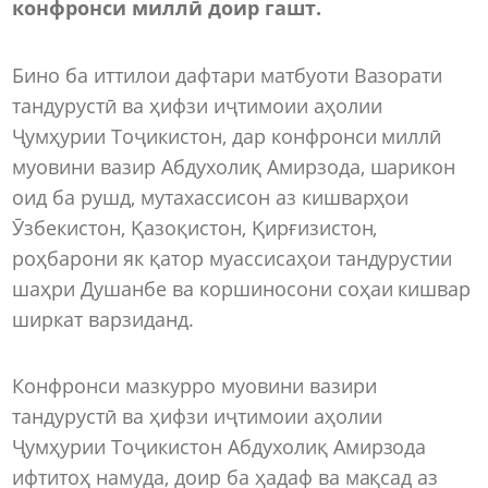
конфронси миллӣ доир гашт
.
Бино ба иттилои дафтари матбуоти Вазорати
тандурустӣ ва ҳифзи иҷтимоии аҳолии
Ҷумҳурии Тоҷикистон, дар конфронси миллӣ
муовини вазир Абдухолиқ Амирзода, шарикон
оид ба рушд, мутахассисон аз кишварҳои
Ӯзбекистон, Қазоқистон, Қирғизистон,
роҳбарони як қатор муассисаҳои тандурустии
шаҳри Душанбе ва коршиносони соҳаи кишвар
ширкат варзиданд.
Конфронси мазкурро муовини вазири
тандурустӣ ва ҳифзи иҷтимоии аҳолии
Ҷумҳурии Тоҷикистон Абдухолиқ Амирзода
ифтитоҳ намуда, доир ба ҳадаф ва мақсад аз