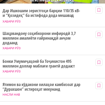
Дар Ишкошим зеристгоҳи барқии 110/35 кВ-
и “Қозидеҳ” ба истифода дода мешавад
ХАБАРИ РӮЗ
Шаҳрвандону соҳибкорони инфиродӣ 3,7
миллион амалиёти ғайринақдӣ анҷом
додаанд
ХАБАРИ РӮЗ
Бонки Умумиҷаҳонӣ ба Тоҷикистон 495
миллион доллар маблағи грантӣ додааст
ХАБАРИ РӮЗ
Ятимон ва кӯдакони оилаҳои камбизоат дар
“Дурахшон” истироҳат мекунанд
НАСЛИ НАВ