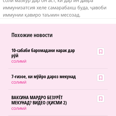
соли мазкур дар он аст, ки дар ин давра
иммунизатсия хеле самарабахш буда, ҷавоби
иммунии қавиро таъмин месозад.
Похожие новости
10-сабаби баромадани нарак дар
рӯй
СОЛИМӢ
7-ғизое, ки мӯйро дароз мекунад
СОЛИМӢ
ВАКСИНА МАРДРО БЕЗУРЁТ
МЕКУНАД? ВИДЕО (ҚИСМИ 2)
СОЛИМӢ