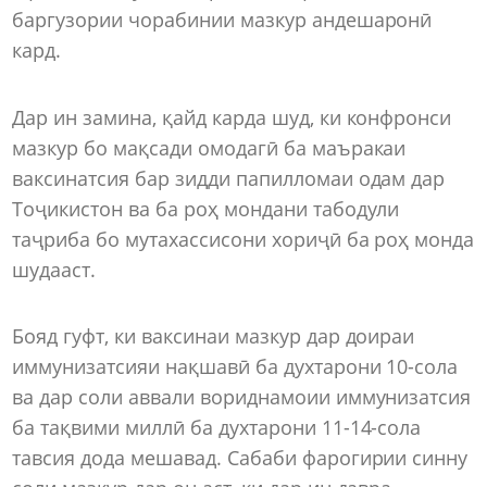
баргузории чорабинии мазкур андешаронӣ
кард.
Дар ин замина, қайд карда шуд, ки конфронси
мазкур бо мақсади омодагӣ ба маъракаи
ваксинатсия бар зидди папилломаи одам дар
Тоҷикистон ва ба роҳ мондани табодули
таҷриба бо мутахассисони хориҷӣ ба роҳ монда
шудааст.
Бояд гуфт, ки ваксинаи мазкур дар доираи
иммунизатсияи нақшавӣ ба духтарони 10-сола
ва дар соли аввали вориднамоии иммунизатсия
ба тақвими миллӣ ба духтарони 11-14-сола
тавсия дода мешавад. Сабаби фарогирии синну