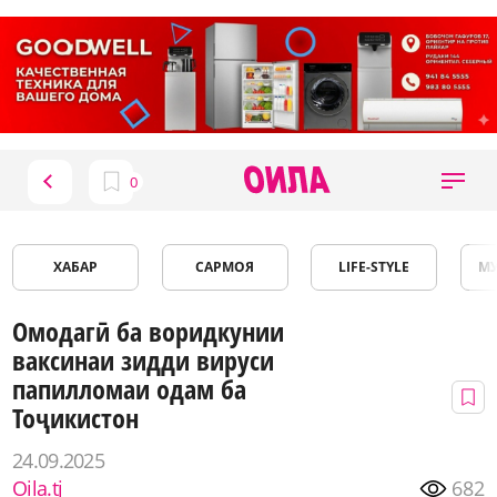
ХАБАР
САРМОЯ
LIFE-STYLE
М
Омодагӣ ба воридкунии
ваксинаи зидди вируси
папилломаи одам ба
Тоҷикистон
24.09.2025
Oila.tj
682