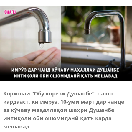
Корхонаи “Обу корези Душанбе” эълон
кардааст, ки имрӯз, 10-уми март дар чанде
аз кӯчаву маҳаллаҳои шаҳри Душанбе
интиқоли оби ошомиданӣ қатъ карда
мешавад.