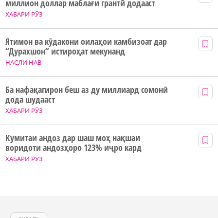
миллион доллар маблағи грантӣ додааст
ХАБАРИ РӮЗ
Ятимон ва кӯдакони оилаҳои камбизоат дар
“Дурахшон” истироҳат мекунанд
НАСЛИ НАВ
Ба нафақагирон беш аз ду миллиард сомонӣ
дода шудааст
ХАБАРИ РӮЗ
Кумитаи андоз дар шаш моҳ нақшаи
воридоти андозҳоро 123% иҷро кард
ХАБАРИ РӮЗ