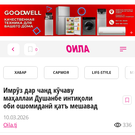
ХАБАР
САРМОЯ
LIFE-STYLE
М
Имрӯз дар чанд кӯчаву
маҳаллаи Душанбе интиқоли
оби ошомиданӣ қатъ мешавад
10.03.2026
Oila.tj
336