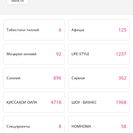
ОИЛА.ТЧ
6
125
Тобистони тиллоӣ
Афиша
92
1237
Моҷарои оилавӣ
LIFE-STYLE
896
362
Солимӣ
Сармоя
4718
1968
ҚИССАҲОИ ОИЛА
ШОУ - БИЗНЕС
8
58
Спецпроекты
НОМНОМА