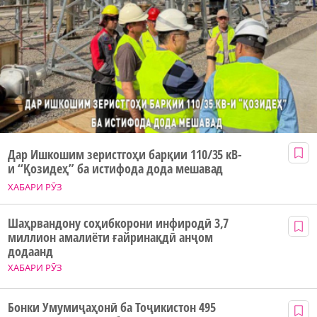
Дар Ишкошим зеристгоҳи барқии 110/35 кВ-
и “Қозидеҳ” ба истифода дода мешавад
ХАБАРИ РӮЗ
Шаҳрвандону соҳибкорони инфиродӣ 3,7
миллион амалиёти ғайринақдӣ анҷом
додаанд
ХАБАРИ РӮЗ
Бонки Умумиҷаҳонӣ ба Тоҷикистон 495