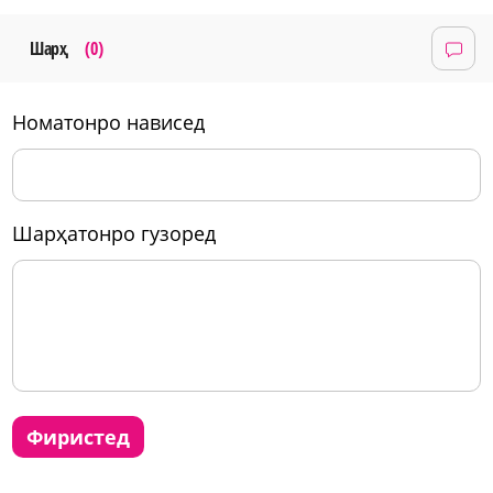
Шарҳ
(0)
номатонро нависед
шарҳатонро гузоред
фиристед