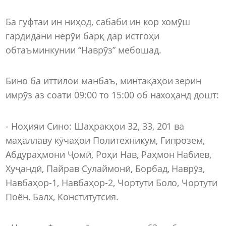
Ба гуфтаи ин ниҳод, сабаби ин кор хомӯш
гардидани нерӯи барқ дар истгоҳи
обтаъминкунии “Наврӯз” мебошад.
Бино ба иттилои манбаъ, минтақаҳои зерин
имрӯз аз соати 09:00 то 15:00 об нахоҳанд дошт:
- Ноҳияи Сино: Шаҳракҳои 32, 33, 201 ва
маҳаллаву кӯчаҳои Политехникум, Гипрозем,
Абдураҳмони Ҷомӣ, Роҳи Нав, Раҳмон Набиев,
Хуҷандӣ, Пайрав Сулаймонӣ, Борбад, Наврӯз,
Навбаҳор-1, Навбаҳор-2, Чортути Боло, Чортути
Поён, Балх, Конститутсия.