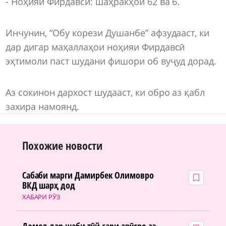
- Ноҳияи Фирдавсӣ: шаҳракҳои 62 ва 6.
Инчунин, “Обу корези Душанбе” афзудааст, ки
дар дигар маҳаллаҳои ноҳияи Фирдавсӣ
эҳтимоли паст шудани фишори об вуҷуд дорад.
Аз сокинон дархост шудааст, ки обро аз қабл
захира намоянд.
Похожие новости
Сабаби марги Дамирбек Олимовро
ВКД шарҳ дод
ХАБАРИ РӮЗ