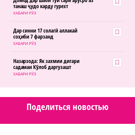
Домод дар шаби тӯй сари арӯсро аз
танаш ҷудо карду гурехт
ХАБАРИ РӮЗ
Дар синни 17 солагӣ аллакай
соҳиби 7 фарзанд
ХАБАРИ РӮЗ
Назарзода: Як захмии дигари
садамаи Кӯлоб даргузашт
ХАБАРИ РӮЗ
Поделиться новостью