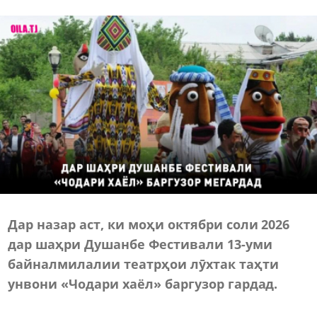
Дар назар аст, ки
моҳи октябри соли 2026
дар шаҳри Душанбе Фестивали 13-уми
байналмилалии театрҳои лӯхтак таҳти
унвони «Чодари хаёл» баргузор гардад.