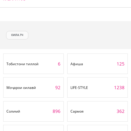
ОИЛА.ТЧ
6
125
Тобистони тиллоӣ
Афиша
92
1238
Моҷарои оилавӣ
LIFE-STYLE
896
362
Солимӣ
Сармоя