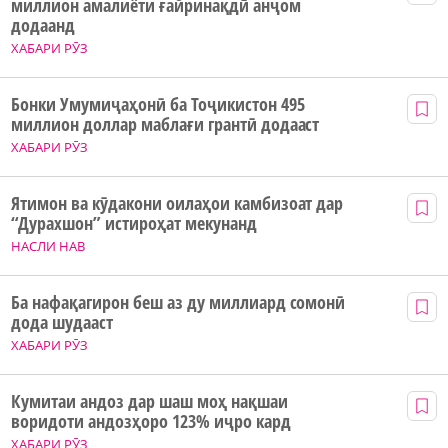
миллион амалиёти ғайринақдӣ анҷом
додаанд
ХАБАРИ РӮЗ
Бонки Умумиҷаҳонӣ ба Тоҷикистон 495
миллион доллар маблағи грантӣ додааст
ХАБАРИ РӮЗ
Ятимон ва кӯдакони оилаҳои камбизоат дар
“Дурахшон” истироҳат мекунанд
НАСЛИ НАВ
Ба нафақагирон беш аз ду миллиард сомонӣ
дода шудааст
ХАБАРИ РӮЗ
Кумитаи андоз дар шаш моҳ нақшаи
воридоти андозҳоро 123% иҷро кард
ХАБАРИ РӮЗ