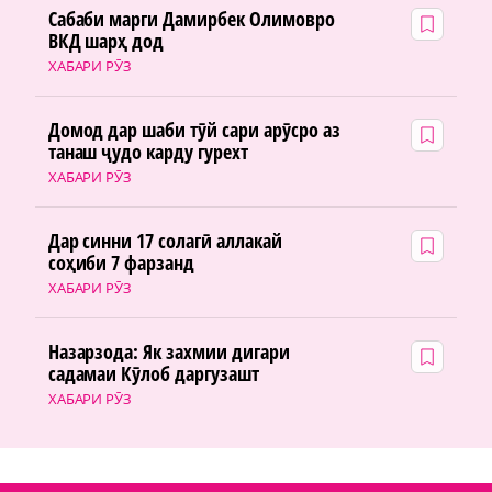
Сабаби марги Дамирбек Олимовро
ВКД шарҳ дод
ХАБАРИ РӮЗ
Домод дар шаби тӯй сари арӯсро аз
танаш ҷудо карду гурехт
ХАБАРИ РӮЗ
Дар синни 17 солагӣ аллакай
соҳиби 7 фарзанд
ХАБАРИ РӮЗ
Назарзода: Як захмии дигари
садамаи Кӯлоб даргузашт
ХАБАРИ РӮЗ