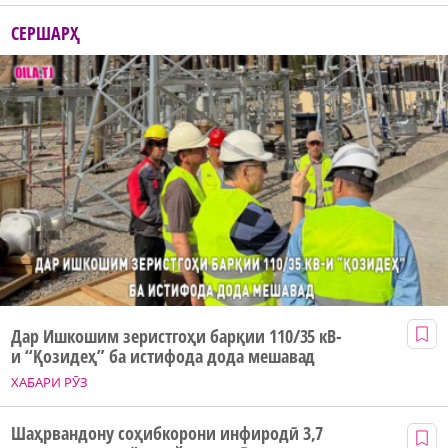
СЕРШАРҲ
Дар Ишкошим зеристгоҳи барқии 110/35 кВ-
и “Қозидеҳ” ба истифода дода мешавад
ХАБАРИ РӮЗ
Шаҳрвандону соҳибкорони инфиродӣ 3,7