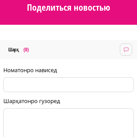
Поделиться новостью
Шарҳ
(0)
номатонро нависед
шарҳатонро гузоред