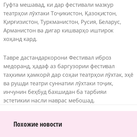
Гуфта мешавад, ки дар фестивали мазкур
театрҳои лӯхтаки Тоҷикистон, Қазоқистон,
Қирғизистон, Туркманистон, Русия, Беларус,
Арманистон ва дигар кишварҳо иштирок
хоҳанд кард.
Тавре дастандаркорони Фестивал иброз
медоранд, ҳадаф аз баргузории фестивал
таҳкими ҳамкорӣ дар соҳаи театрҳои лӯхтак, эҳё
ва рушди театри суннатии лӯхтаки тоҷик,
инчунин беҳбуд бахшидан ба тарбияи
эстетикии насли наврас мебошад.
Похожие новости