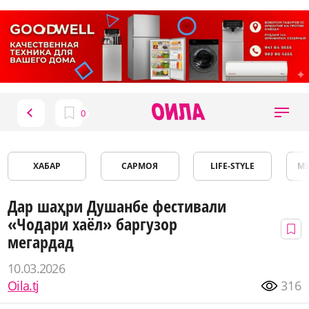
ХАБАР
САРМОЯ
LIFE-STYLE
М
Дар шаҳри Душанбе фестивали
«Чодари хаёл» баргузор
мегардад
10.03.2026
Oila.tj
316