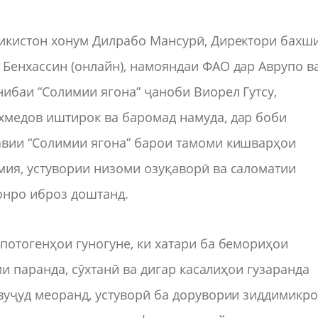
икистон хонум Дилрабо Мансурӣ, Директори бахш
Бенхассин (онлайн), намояндаи ФАО дар Аврупо в
ибаи “Солимии ягона” ҷаноби Виорел Гутсу,
медов иштирок ва баромад намуда, дар боби
авии “Солимии ягона” барои тамоми кишварҳои
ия, устувории низоми озуқаворӣ ва саломатии
онро иброз доштанд.
потогенҳои гуногуне, ки хатари ба бемориҳои
ми паранда, сӯхтанӣ ва дигар касалиҳои гузаранда
вуҷуд меоранд, устуворӣ ба дорувории зиддимикр