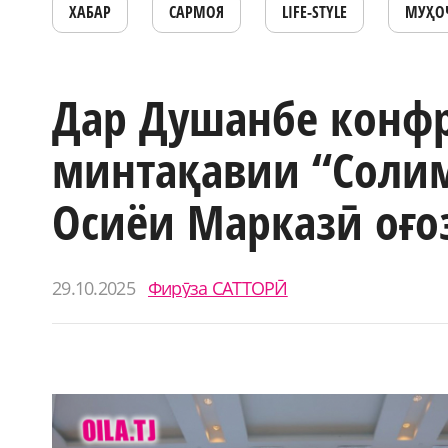
ХАБАР
САРМОЯ
LIFE-STYLE
МУҲО
Дар Душанбе конф
минтақавии “Солим
Осиёи Марказӣ оғо
29.10.2025
Фирӯза САТТОРӢ