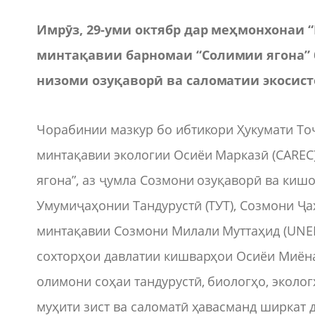
Имрӯз, 29-уми октябр дар меҳмонхонаи 
минтақавии
б
арномаи “Солимии ягона”
низоми озуқаворӣ ва саломатии экосист
Чорабинии мазкур бо ибтикори Ҳукумати То
минтақавии экологии Осиёи Марказӣ (CAREC
ягона”, аз ҷумла Созмони озуқаворӣ ва киш
Умумиҷаҳонии Тандурустӣ (ТУТ), Созмони Ҷ
минтақавии Созмони Милали Муттаҳид (UNEP
сохторҳои давлатии кишварҳои Осиёи Миёна
олимони соҳаи тандурустӣ, биологҳо, эколо
муҳити зист ва саломатӣ ҳавасманд ширкат 