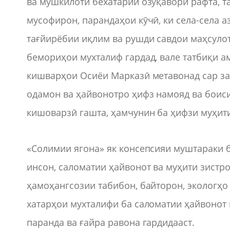
ва мушкилоти бехатарии озуқаворӣ рафта, т
мусофирон, парандаҳои кӯчӣ, ки села-села а
тағйирёбии иқлим ва рушди савдои маҳсуло
бемориҳои мухталиф гардад, вале татбиқи 
кишварҳои Осиёи Марказӣ метавонад сар з
одамон ва ҳайвонотро ҳифз намояд ва боис
кишоварзӣ гашта, ҳамчунин ба ҳифзи муҳити
«Солимии ягона» як консепсияи муштараки 
инсон, саломатии ҳайвонот ва муҳити зистр
ҳамоҳангсозии табибон, байторон, экологҳо
хатарҳои мухталифи ба саломатии ҳайвонот 
паранда ва ғайра равона гардидааст.