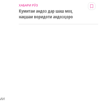
ХАБАРИ РӮЗ
Кумитаи андоз дар шаш моҳ
нақшаи воридоти андозҳоро
123% иҷро кард
оми