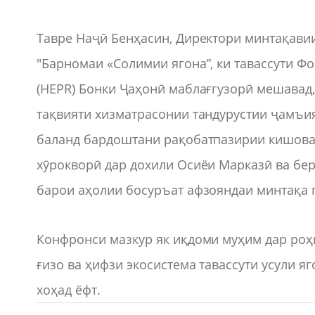
Тавре Наҷӣ Бенҳасин, Директори минтақавии
"Барномаи «Солимии ягона”, ки тавассути Ф
(HEPR) Бонки Ҷаҳонӣ маблағгузорӣ мешавад,
тақвияти хизматрасонии тандурустии ҷамъия
баланд бардоштани рақобатпазирии кишовар
хӯрокворӣ дар дохили Осиёи Марказӣ ва бер
барои аҳолии босуръат афзояндаи минтақа 
Конфронси мазкур як иқдоми муҳим дар роҳи
ғизо ва ҳифзи экосистема тавассути усули я
хоҳад ёфт.