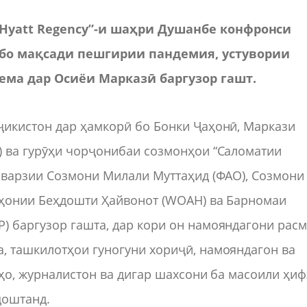
“Hyatt Regency”-и шаҳри Душанбе
к
онфр
о
нси
 бо мақсади пешгирии пандемия, устувории
ема дар Осиёи Марказӣ баргузор гашт.
ҷикистон дар ҳамкорӣ бо Бонки Ҷаҳонӣ, Маркази
) ва гурӯҳи чорҷонибаи созмонҳои “Саломатии
оварзии Созмони Милали Муттаҳид (ФАО), Созмони
аҳонии Беҳдошти Ҳайвонот (WOAH) ва Барномаи
) баргузор гашта, дар кори он намояндагони рас
, ташкилотҳои гуногуни хориҷӣ, намояндагон ва
гҳо, журналистон ва дигар шахсони ба масоили ҳи
доштанд.