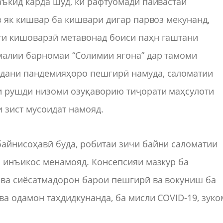
аъкид карда шуд, ки рафтуомади пайвастаи
з як кишвар ба кишвари дигар парвоз мекунанд,
ти кишоварзӣ метавонад боиси паҳн гаштани
амалии барномаи “Солимии ягона” дар тамоми
адани пандемияҳоро пешгирӣ намуда, саломатии
и рушди низоми озуқаворию тиҷорати маҳсулоти
 зист мусоидат намояд.
байнисоҳавӣ буда, робитаи зичи байни саломатии
о инъикос менамояд. Консепсияи мазкур ба
 ва сиёсатмадорон барои пешгирӣ ва вокуниш ба
ва одамон таҳдидкунанда, ба мисли COVID-19, зук