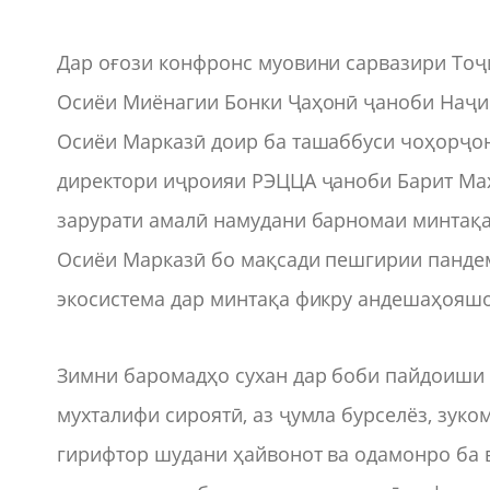
Дар оғози конфронс муовини сарвазири Тоҷ
Осиёи Миёнагии Бонки Ҷаҳонӣ ҷаноби Наҷи 
Осиёи Марказӣ доир ба ташаббуси чоҳорҷон
директори иҷроияи РЭЦЦА ҷаноби Барит Мах
зарурати амалӣ намудани барномаи минтақ
Осиёи Марказӣ бо мақсади пешгирии пандем
экосистема дар минтақа фикру андешаҳояш
Зимни баромадҳо сухан дар боби пайдоиши 
мухталифи сироятӣ, аз ҷумла бурселёз, зуко
гирифтор шудани ҳайвонот ва одамонро ба 