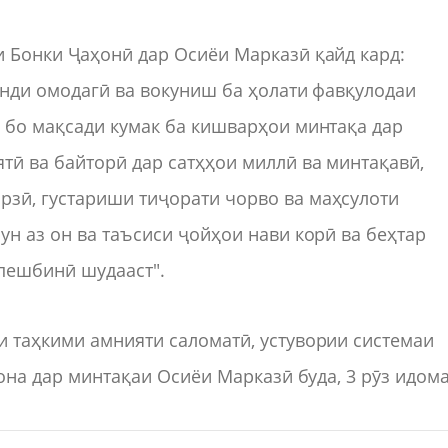
 Бонки Ҷаҳонӣ дар Осиёи Марказӣ қайд кард:
онди омодагӣ ва вокуниш ба ҳолати фавқулодаи
 бо мақсади кумак ба кишварҳои минтақа дар
тӣ ва байторӣ дар сатҳҳои миллӣ ва минтақавӣ,
зӣ, густариши тиҷорати чорво ва маҳсулоти
ун аз он ва таъсиси ҷойҳои нави корӣ ва беҳтар
пешбинӣ шудааст".
 таҳкими амнияти саломатӣ, устувории системаи
гона дар минтақаи Осиёи Марказӣ буда, 3 рӯз идом