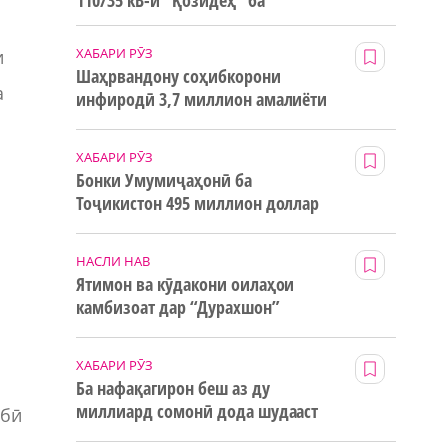
110/35 кВ-и “Қозидеҳ” ба
истифода дода мешавад
ХАБАРИ РӮЗ
и
Шаҳрвандону соҳибкорони
а
инфиродӣ 3,7 миллион амалиёти
ғайринақдӣ анҷом додаанд
ХАБАРИ РӮЗ
Бонки Умумиҷаҳонӣ ба
Тоҷикистон 495 миллион доллар
маблағи грантӣ додааст
НАСЛИ НАВ
Ятимон ва кӯдакони оилаҳои
камбизоат дар “Дурахшон”
истироҳат мекунанд
ХАБАРИ РӮЗ
Ба нафақагирон беш аз ду
миллиард сомонӣ дода шудааст
обӣ