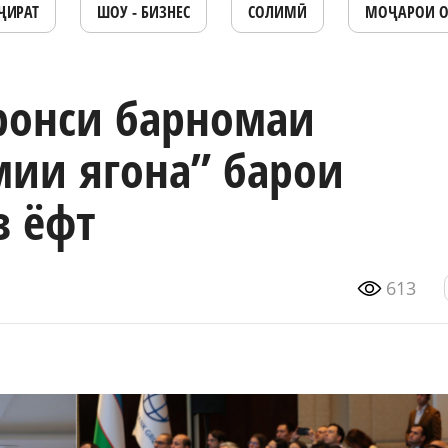
ҶИРАТ
ШОУ - БИЗНЕС
СОЛИМӢ
МОҶАРОИ 
ронси барномаи
ии ягона” барои
з ёфт
613