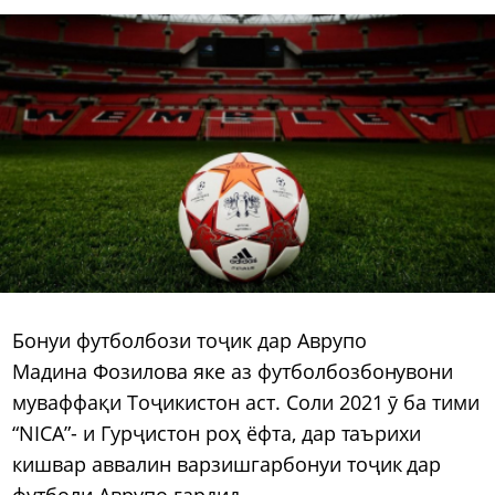
Бонуи футболбози тоҷик дар Аврупо
Мадина Фозилова яке аз футболбозбонувони
муваффақи Тоҷикистон аст. Соли 2021 ӯ ба тими
“NICA”- и Гурҷистон роҳ ёфта, дар таърихи
кишвар аввалин варзишгарбонуи тоҷик дар
футболи Аврупо гардид.