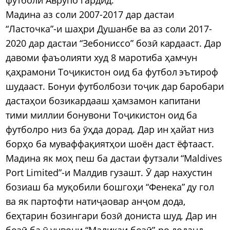
Мадина аз соли 2007-2017 дар дастаи
“Ласточка”-и шаҳри Душанбе ва аз соли 2017-
2020 дар дастаи “Зебониссо” бозӣ кардааст. Дар
давоми фаъолияти худ 8 маротиба ҳамчун
қаҳрамони Тоҷикистон оид ба футбол эътироф
шудааст. Бонуи футболбози тоҷик дар баробари
дастаҳои бозикардааш ҳамзамон капитани
тими миллии бонувони Тоҷикистон оид ба
футболро низ ба ӯҳда дорад. Дар ин ҳайат низ
борҳо ба муваффақиятҳои шоён даст ёфтааст.
Мадина як моҳ пеш ба дастаи футзали “Maldives
Port Limited”-и Малдив гузашт. Ӯ дар нахустин
бозиаш ба муқобили бошгоҳи “Фенека” ду гол
ва як партофти натиҷаовар анҷом дода,
беҳтарин бозингари бозӣ дониста шуд. Дар ин
бозӣ ба ӯ унвони “Маликаи бозӣ”-ро доданд.