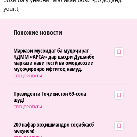
your.tj
Похожие новости
Маркази мусоидат ба муҳоҷират
ҶДММ «АРСА» дар шаҳри Душанбе
маркази нави тестӣ ва омодасозии
муҳоҷиронро ифтитоҳ намуд.
СПЕЦПРОЕКТЫ
Президенти Тоҷикистон 69-сола
шуд!
СПЕЦПРОЕКТЫ
200 нафар хоҳишмандро соҳибкасб
мекунем!