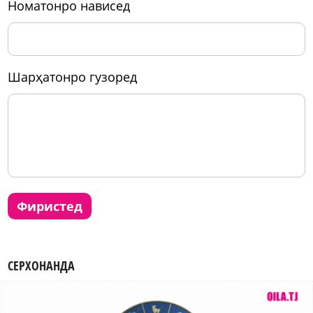
номатонро нависед
шарҳатонро гузоред
фиристед
СЕРХОНАНДА