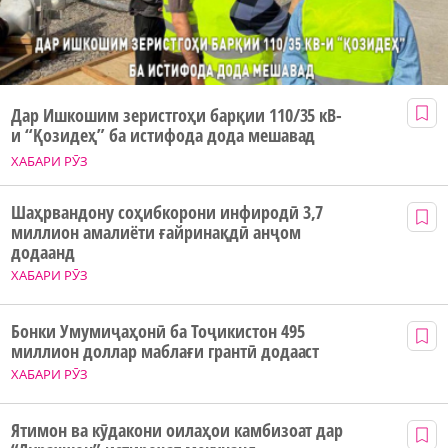
Дар Ишкошим зеристгоҳи барқии 110/35 кВ-
и “Қозидеҳ” ба истифода дода мешавад
ХАБАРИ РӮЗ
Шаҳрвандону соҳибкорони инфиродӣ 3,7
миллион амалиёти ғайринақдӣ анҷом
додаанд
ХАБАРИ РӮЗ
Бонки Умумиҷаҳонӣ ба Тоҷикистон 495
миллион доллар маблағи грантӣ додааст
ХАБАРИ РӮЗ
Ятимон ва кӯдакони оилаҳои камбизоат дар