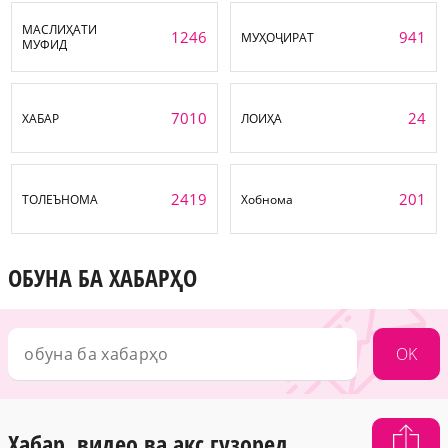
МАСЛИҲАТИ
1246
941
МУҲОҶИРАТ
МУФИД
7010
24
ХАБАР
ЛОИҲА
2419
201
ТОЛЕЪНОМА
Хобнома
ОБУНА БА ХАБАРҲО
OK
Хабар, видео ва акс гузоред