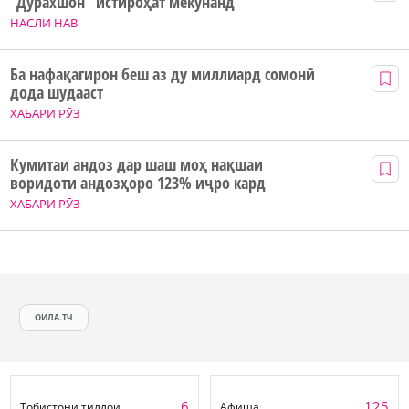
“Дурахшон” истироҳат мекунанд
НАСЛИ НАВ
Ба нафақагирон беш аз ду миллиард сомонӣ
дода шудааст
ХАБАРИ РӮЗ
Кумитаи андоз дар шаш моҳ нақшаи
воридоти андозҳоро 123% иҷро кард
ХАБАРИ РӮЗ
ОИЛА.ТЧ
6
125
Тобистони тиллоӣ
Афиша