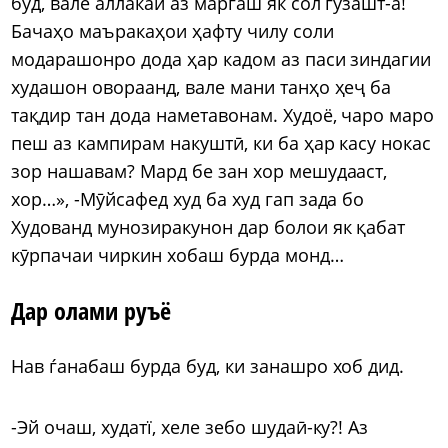
буд, вале аллакай аз маргаш як сол гузашт-а!
Бачаҳо маъракаҳои ҳафту чилу соли
модарашонро дода ҳар кадом аз паси зиндагии
худашон овораанд, вале мани танҳо ҳеҷ ба
тақдир тан дода наметавонам. Худоё, чаро маро
пеш аз кампирам накуштӣ, ки ба ҳар касу нокас
зор нашавам? Мард бе зан хор мешудааст,
хор…», -Мӯйсафед худ ба худ гап зада бо
Худованд мунозиракунон дар болои як қабат
кӯрпачаи чиркин хобаш бурда монд…
Дар олами руъё
Нав ѓанабаш бурда буд, ки занашро хоб дид.
-Эй очаш, худатї, хеле зебо шудаӣ-ку?! Аз