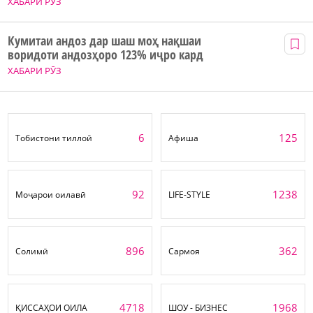
ХАБАРИ РӮЗ
Кумитаи андоз дар шаш моҳ нақшаи
воридоти андозҳоро 123% иҷро кард
ХАБАРИ РӮЗ
6
125
Тобистони тиллоӣ
Афиша
92
1238
Моҷарои оилавӣ
LIFE-STYLE
896
362
Солимӣ
Сармоя
4718
1968
ҚИССАҲОИ ОИЛА
ШОУ - БИЗНЕС