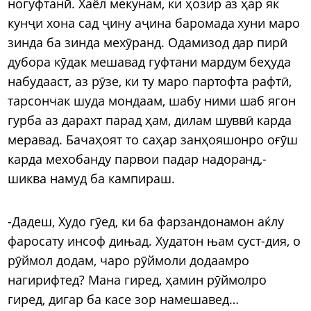
ногуфтанӣ. Хаёл мекунам, ки ҳозир аз ҳар як
кунҷи хона сад ҷину аҷина баромада хуни маро
зинда ба зинда мехӯранд. Одамизод дар пирӣ
дубора кӯдак мешавад гуфтани мардум беҳуда
набудааст, аз рӯзе, ки ту маро партофта рафтӣ,
тарсончак шуда мондаам, шабу ними шаб ягон
гурба аз дарахт парад ҳам, дилам шуввӣ карда
меравад. Бачаҳоят то саҳар занҳояшонро оғӯш
карда мехобанду парвои падар надоранд,-
шиква намуд ба кампираш.
-Дадеш, Худо гӯед, ки ба фарзандонамон аќлу
фаросату инсоф дињад. Худатон њам суст-дия, о
рӯймол додам, чаро рӯймоли додаамро
нагирифтед? Мана гиред, ҳамин рӯймолро
гиред, дигар ба касе зор намешавед…