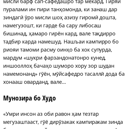
мисли барф сап-сафедашро тар мекард. Гиряи
пуралами ин пири танҳомонда, ки занаш дар
зиндагӣ ӯро мисли шоҳ азизу гиромӣ дошта,
намегузошт, ки гарде ба сару либосаш
бишинад, ҳамаро гирён кард, вале тақдирро
тадбир карда намешуд. Нашъаи кампирро бо
риояи тамоми расму оинҳо ба хок супурда,
мардум «шукри фарзандонатонро кунед,
иншооллоҳ бачаҳо шуморо хору зор шудан
намемонанд» гӯён, мӯйсафедро тасаллӣ дода ба
хонааш оварданд, вале…
Мунозира бо Худо
«Умри инсон аз оби равон ҳам тезтар
мегузаштааст, гӯё дирӯзакак кампиракам зинда