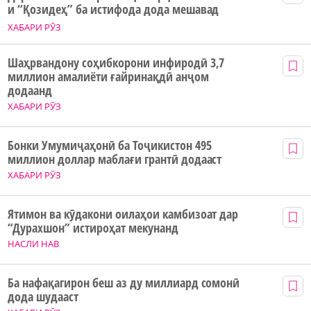
и “Қозидеҳ” ба истифода дода мешавад
ХАБАРИ РӮЗ
Шаҳрвандону соҳибкорони инфиродӣ 3,7
миллион амалиёти ғайринақдӣ анҷом
додаанд
ХАБАРИ РӮЗ
Бонки Умумиҷаҳонӣ ба Тоҷикистон 495
миллион доллар маблағи грантӣ додааст
ХАБАРИ РӮЗ
Ятимон ва кӯдакони оилаҳои камбизоат дар
“Дурахшон” истироҳат мекунанд
НАСЛИ НАВ
Ба нафақагирон беш аз ду миллиард сомонӣ
дода шудааст