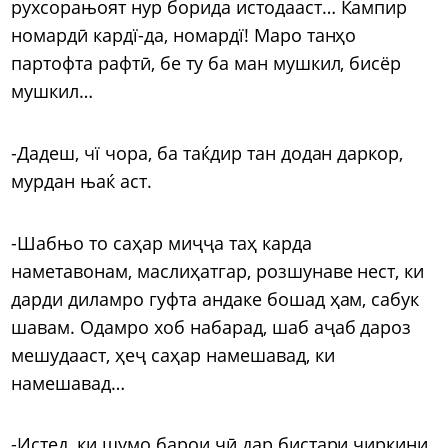
рухсорањоят нур борида истодааст… Кампир
номардӣ кардї-да, номардї! Маро танҳо
партофта рафтӣ, бе ту ба ман мушкил, бисёр
мушкил…
-Дадеш, чї чора, ба таќдир тан додан даркор,
мурдан њаќ аст.
-Шабњо то саҳар миҷҷа таҳ карда
наметавонам, маслиҳатгар, розшунаве нест, ки
дарди диламро гуфта андаке бошад ҳам, сабук
шавам. Одамро хоб набарад, шаб аҷаб дароз
мешудааст, ҳеҷ саҳар намешавад, ки
намешавад…
-Истед, ки шумо барои чӣ дар бистари чиркини