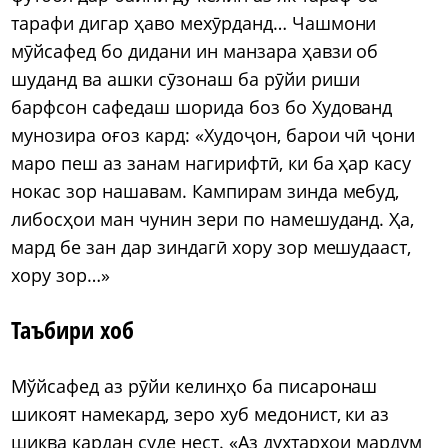
тарафи дигар ҳаво мехӯрданд… Чашмони
мӯйсафед бо дидани ин манзара ҳавзи об
шуданд ва ашки сӯзонаш ба рӯйи риши
барфсон сафедаш шорида боз бо Худованд
мунозира оғоз кард: «Худоҷон, барои чӣ ҷони
маро пеш аз занам нагирифтӣ, ки ба ҳар касу
нокас зор нашавам. Кампирам зинда мебуд,
либосҳои ман чунин зери по намешуданд. Ҳа,
мард бе зан дар зиндагӣ хору зор мешудааст,
хору зор…»
Таъбири хоб
Мўйсафед аз рӯйи келинҳо ба писаронаш
шикоят намекард, зеро хуб медонист, ки аз
шиква кардан суде нест. «Аз духтарҳои мардум