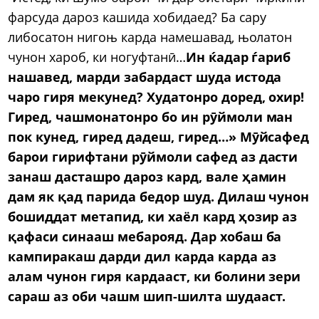
фарсуда дароз кашида хобидаед? Ба сару
либосатон нигоњ карда намешавад, њолатон
чунон хароб, ки ногуфтанӣ…
Ин ќадар ѓариб
нашавед, марди забардаст шуда истода
чаро гиря мекунед? Худатонро доред, охир!
Гиред, чашмонатонро бо ин р
ӯймоли ман
пок кунед, гиред дадеш, гиред…» Мӯйсафед
барои гирифтани рӯймоли сафед аз дасти
занаш дасташро дароз кард, вале ҳамин
дам як қад парида бедор шуд. Дилаш чунон
бошиддат метапид, ки хаёл кард ҳозир аз
қафаси синааш мебарояд. Дар хобаш ба
кампиракаш дарди дил карда карда аз
алам чунон гиря кардааст, ки болини зери
сараш аз оби чашм шип-шилта шудааст.