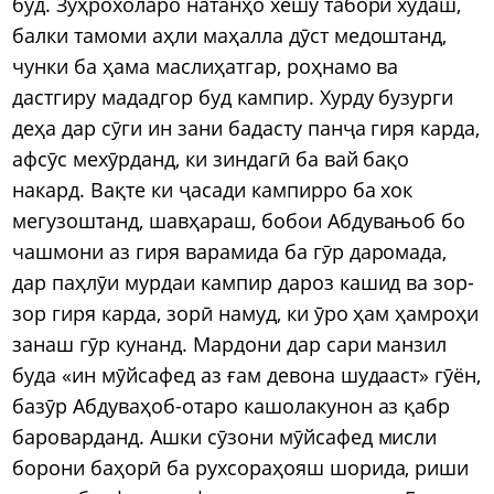
буд. Зуҳрохоларо натанҳо хешу табори худаш,
балки тамоми аҳли маҳалла дӯст медоштанд,
чунки ба ҳама маслиҳатгар, роҳнамо ва
дастгиру мададгор буд кампир. Хурду бузурги
деҳа дар сӯги ин зани бадасту панҷа гиря карда,
афсӯс мехӯрданд, ки зиндагӣ ба вай бақо
накард. Вақте ки ҷасади кампирро ба хок
мегузоштанд, шавҳараш, бобои Абдувањоб бо
чашмони аз гиря варамида ба гӯр даромада,
дар паҳлӯи мурдаи кампир дароз кашид ва зор-
зор гиря карда, зорӣ намуд, ки ӯро ҳам ҳамроҳи
занаш гӯр кунанд. Мардони дар сари манзил
буда «ин мӯйсафед аз ғам девона шудааст» гӯён,
базӯр Абдуваҳоб-отаро кашолакунон аз қабр
бароварданд. Ашки сӯзони мӯйсафед мисли
борони баҳорӣ ба рухсораҳояш шорида, риши