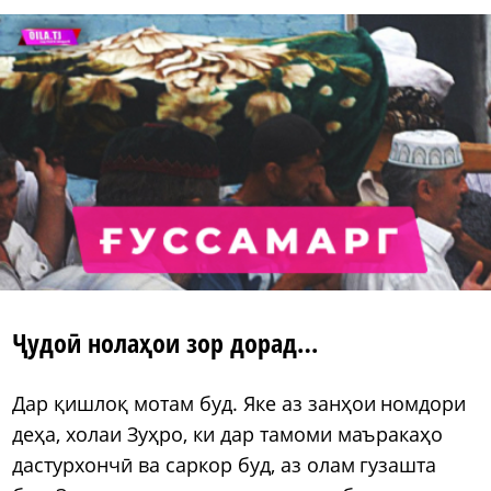
Ҷудоӣ нолаҳои зор дорад…
Дар қишлоқ мотам буд. Яке аз занҳои номдори
деҳа, холаи Зуҳро, ки дар тамоми маъракаҳо
дастурхончӣ ва саркор буд, аз олам гузашта