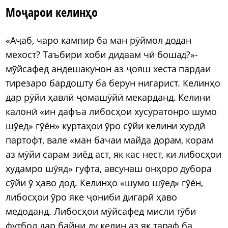
Моҷарои келинҳо
«Аҷаб, чаро кампир ба ман рӯймол додан
мехост? Таъбири хоби дидаам чӣ бошад?»-
мӯйсафед андешакунон аз ҷояш хеста пардаи
тирезаро бардошту ба берун нигарист. Келинҳо
дар рӯйи ҳавлӣ ҷомашӯйӣ мекарданд. Келини
калонӣ «ин дафъа либосҳои хусуратонро шумо
шӯед» гӯён» куртаҳои ӯро сӯйи келини хурдӣ
партофт, вале «ман бачаи майда дорам, корам
аз мӯйи сарам зиёд аст, як кас нест, ки либосҳои
худамро шӯяд» гуфта, авсунаш онҳоро дубора
сӯйи ӯ ҳаво дод. Келинҳо «шумо шӯед» гӯён,
либосҳои ӯро яке ҷониби дигарӣ ҳаво
медоданд. Либосҳои мӯйсафед мисли тӯби
футбол дар байни ду келин аз як тараф ба