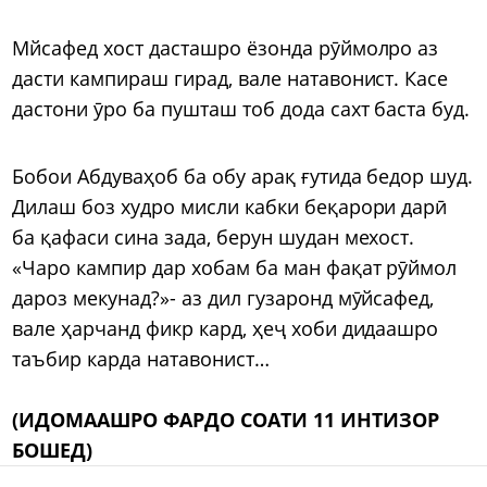
Мйсафед хост дасташро ёзонда рӯймолро аз
дасти кампираш гирад, вале натавонист. Касе
дастони ӯро ба пушташ тоб дода сахт баста буд.
Бобои Абдуваҳоб ба обу арақ ғутида бедор шуд.
Дилаш боз худро мисли кабки беқарори дарӣ
ба қафаси сина зада, берун шудан мехост.
«Чаро кампир дар хобам ба ман фақат рӯймол
дароз мекунад?»- аз дил гузаронд мӯйсафед,
вале ҳарчанд фикр кард, ҳеҷ хоби дидаашро
таъбир карда натавонист…
(ИДОМААШРО ФАРДО СОАТИ 11 ИНТИЗОР
БОШЕД)