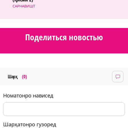
САРНАВИШТ
Поделиться новостью
Шарҳ
(0)
номатонро нависед
шарҳатонро гузоред