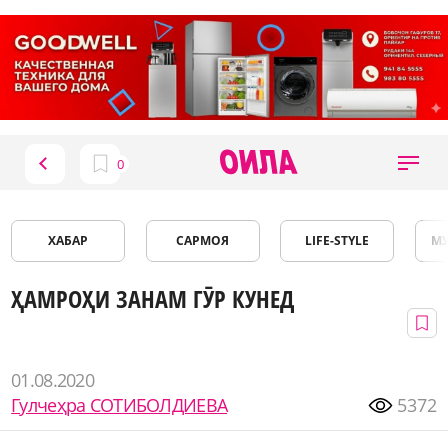
ХАБАР
САРМОЯ
LIFE-STYLE
М
ҲАМРОҲИ ЗАНАМ ГӮР КУНЕД
01.08.2020
Гулчеҳра СОТИБОЛДИЕВА
5372