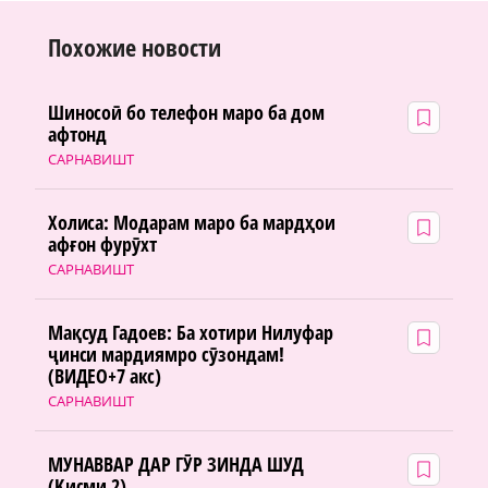
Похожие новости
Шиносоӣ бо телефон маро ба дом
афтонд
САРНАВИШТ
Холиса: Модарам маро ба мардҳои
афғон фурӯхт
САРНАВИШТ
Мақсуд Гадоев: Ба хотири Нилуфар
ҷинси мардиямро сӯзондам!
(ВИДЕО+7 акс)
САРНАВИШТ
МУНАВВАР ДАР ГӮР ЗИНДА ШУД
(Қисми 2)