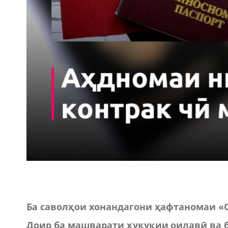
Ба саволҳои хонандагони ҳафтаномаи «
Доир ба машварати ҳуқуқии оилавӣ ва 