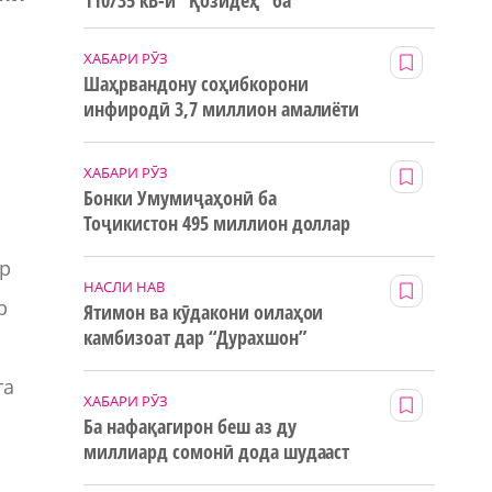
110/35 кВ-и “Қозидеҳ” ба
истифода дода мешавад
ХАБАРИ РӮЗ
Шаҳрвандону соҳибкорони
инфиродӣ 3,7 миллион амалиёти
ғайринақдӣ анҷом додаанд
ХАБАРИ РӮЗ
Бонки Умумиҷаҳонӣ ба
Тоҷикистон 495 миллион доллар
маблағи грантӣ додааст
ар
НАСЛИ НАВ
р
Ятимон ва кӯдакони оилаҳои
камбизоат дар “Дурахшон”
истироҳат мекунанд
та
ХАБАРИ РӮЗ
Ба нафақагирон беш аз ду
миллиард сомонӣ дода шудааст