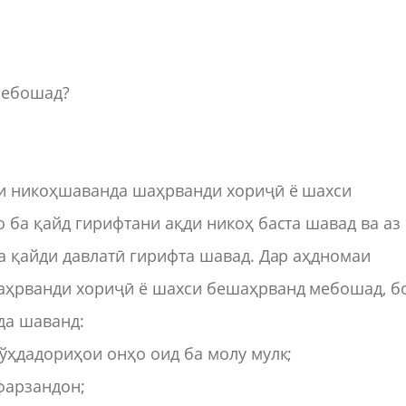
мебошад?
ҳои никоҳшаванда шаҳрванди хориҷӣ ё шахси
 ба қайд гирифтани ақди никоҳ баста шавад ва аз
ба қайди давлатӣ гирифта шавад. Дар аҳдномаи
шаҳрванди хориҷӣ ё шахси бешаҳрванд мебошад, б
да шаванд:
 ўҳдадориҳои онҳо оид ба молу мулк;
фарзандон;