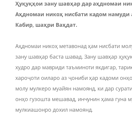
Ҳуқуқҳои зану шавҳар дар аҳдномаи ни
Аҳдномаи никоҳ нисбати кадом намуди 
Кабир, шаҳри Ваҳдат.
Аҳдномаи никоҳ метавонад ҳам нисбати молу
зану шавҳар баста шавад. Зану шавҳар ҳуқу
худро дар мавриди таъминоти якдигар, тари
хароҷоти оиларо аз ҷониби ҳар кадоми онҳ
молу мулкеро муайян намоянд, ки дар сурат
онҳо гузошта мешавад, инчунин ҳама гуна 
мулкиашонро дохил намоянд.