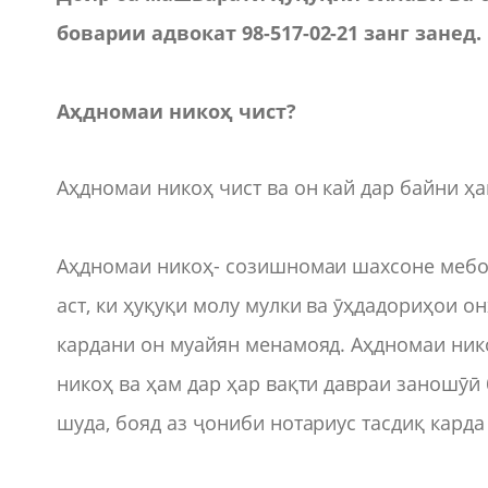
боварии адвокат 98-517-02-21 занг занед.
Аҳдномаи никоҳ чист?
Аҳдномаи никоҳ чист ва он кай дар байни ҳ
Аҳдномаи никоҳ- созишномаи шахсоне мебо
аст, ки ҳуқуқи молу мулки ва ӯҳдадориҳои о
кардани он муайян менамояд. Аҳдномаи ник
никоҳ ва ҳам дар ҳар вақти давраи заношӯӣ 
шуда, бояд аз ҷониби нотариус тасдиқ карда