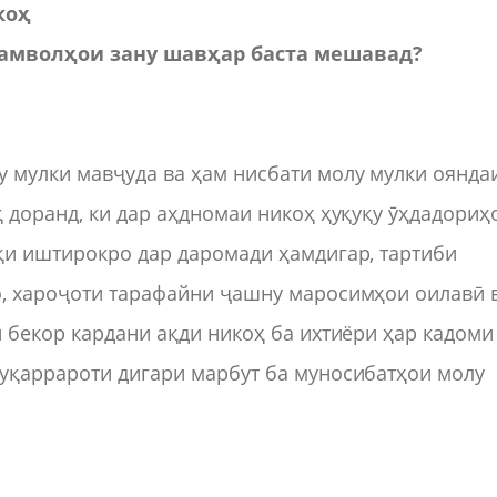
коҳ
амволҳои зану шавҳар баста мешавад?
 мулки мавҷуда ва ҳам нисбати молу мулки оянда
қ доранд, ки дар аҳдномаи никоҳ ҳуқуқу ӯҳдадориҳ
қи иштирокро дар даромади ҳамдигар, тартиби
о, хароҷоти тарафайни ҷашну маросимҳои оилавӣ 
и бекор кардани ақди никоҳ ба ихтиёри ҳар кадоми
муқаррароти дигари марбут ба муносибатҳои молу