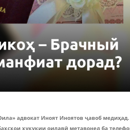
Оила» адвокат Иноят Иноятов ҷавоб медиҳад.
баҳсҳои ҳуқуқии оилавӣ метавонед ба телеф