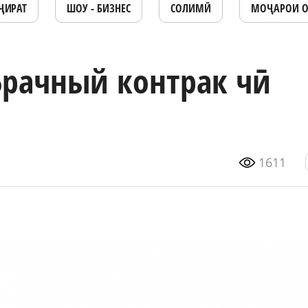
ҶИРАТ
ШОУ - БИЗНЕС
СОЛИМӢ
МОҶАРОИ 
рачный контрак чӣ
1611