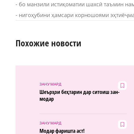
- бо манзили истиқоматии шахсӣ таъмин на
- нигоҳубини ҳамсари корношоями эҳтиёҷма
Похожие новости
ЗАНУ МАРД
Шеърҳои беҳтарин дар ситоиш зан-
модар
ЗАНУ МАРД
Модар фаришта аст!