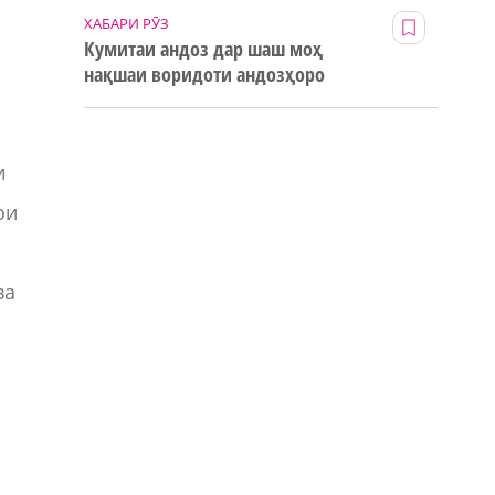
ХАБАРИ РӮЗ
Кумитаи андоз дар шаш моҳ
нақшаи воридоти андозҳоро
123% иҷро кард
и
ои
ва