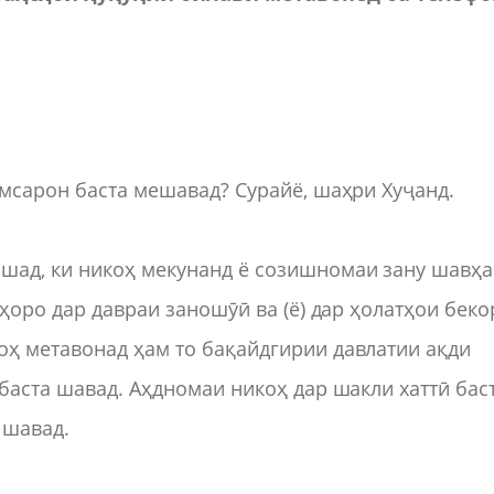
амсарон баста мешавад? Сурайё, шаҳри Хуҷанд.
шад, ки никоҳ мекунанд ё созишномаи зану шавҳ
нҳоро дар давраи заношӯӣ ва (ё) дар ҳолатҳои беко
оҳ метавонад ҳам то бақайдгирии давлатии ақди
баста шавад. Аҳдномаи никоҳ дар шакли хаттӣ бас
 шавад.