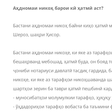
Аҳдномаи никоҳ барои кӣ ҳатмӣ аст?
Бастани аҳдномаи никоҳ байни киҳо ҳатмӣ 
Шероз, шаҳри Ҳисор.
Бастани аҳдномаи никоҳе, ки яке аз тараф
бешаҳрванд мебошад, ҳатмӣ буда, он бояд то
ҷониби нотариуси давлатӣ тасдиқ гардида, 
никоҳе, ки яке аз тарафҳои никоҳшаванда 
шартҳои зерин ба таври ҳатмӣ пешбинӣ кар
- муносибатҳои молумулкии тарафҳо, ҳуқуқу
- ўҳдадориҳои тарафҳо вобаста ба таъмини 