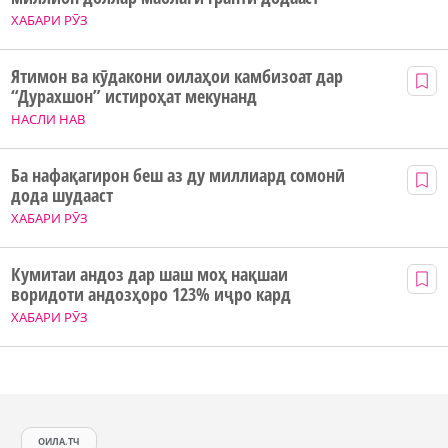
ХАБАРИ РӮЗ
Ятимон ва кӯдакони оилаҳои камбизоат дар
“Дурахшон” истироҳат мекунанд
НАСЛИ НАВ
Ба нафақагирон беш аз ду миллиард сомонӣ
дода шудааст
ХАБАРИ РӮЗ
Кумитаи андоз дар шаш моҳ нақшаи
воридоти андозҳоро 123% иҷро кард
ХАБАРИ РӮЗ
ОИЛА.ТЧ