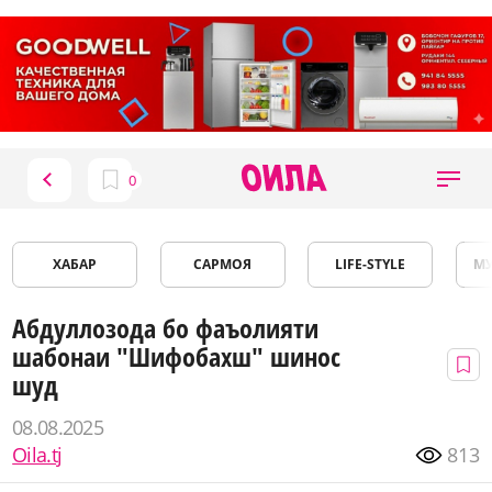
ХАБАР
САРМОЯ
LIFE-STYLE
М
Абдуллозода бо фаъолияти
шабонаи "Шифобахш" шинос
шуд
08.08.2025
Oila.tj
813