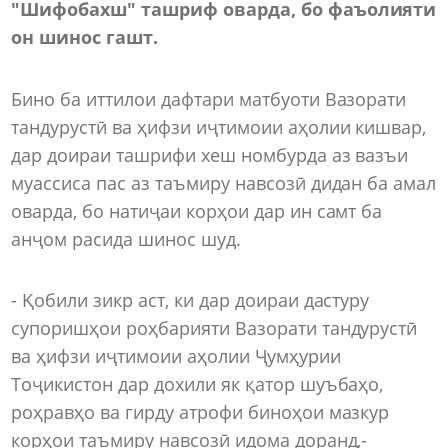
"Шифобахш" ташриф оварда, бо фаъолияти
он шинос гашт.
Бино ба иттилои дафтари матбуоти Вазорати
тандурустӣ ва ҳифзи иҷтимоии аҳолии кишвар,
дар доираи ташрифи хеш номбурда аз вазъи
муассиса пас аз таъмиру навсозӣ дидан ба амал
оварда, бо натиҷаи корҳои дар ин самт ба
анҷом расида шинос шуд.
- Қобили зикр аст, ки дар доираи дастуру
супоришҳои роҳбарияти Вазорати тандурустӣ
ва ҳифзи иҷтимоии аҳолии Ҷумҳурии
Тоҷикистон дар дохили як қатор шуъбаҳо,
роҳравҳо ва гирду атрофи биноҳои мазкур
корҳои таъмиру навсозӣ идома доранд,-