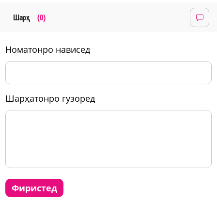
Шарҳ
(0)
номатонро нависед
шарҳатонро гузоред
фиристед