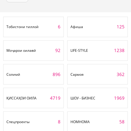
6
125
Тобистони тиллоӣ
Афиша
92
1238
Моҷарои оилавӣ
LIFE-STYLE
896
362
Солимӣ
Сармоя
4719
1969
ҚИССАҲОИ ОИЛА
ШОУ - БИЗНЕС
8
58
Спецпроекты
НОМНОМА