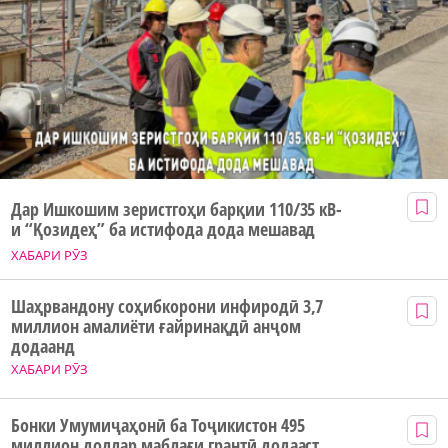
Дар Ишкошим зеристгоҳи барқии 110/35 кВ-
и “Қозидеҳ” ба истифода дода мешавад
ХАБАРИ РӮЗ
Шаҳрвандону соҳибкорони инфиродӣ 3,7
миллион амалиёти ғайринақдӣ анҷом
додаанд
ХАБАРИ РӮЗ
Бонки Умумиҷаҳонӣ ба Тоҷикистон 495
миллион доллар маблағи грантӣ додааст