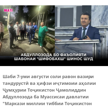
Шаби 7-уми августи соли равон вазири
тандурустӣ ва ҳифзи иҷтимоии аҳолии
Ҷумҳурии Тоҷикистон Ҷамолиддин
Абдуллозода ба Муассисаи давлатии
"Маркази миллии тиббии Тоҷикистон