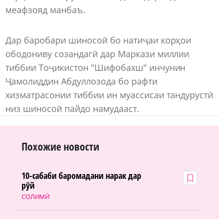
меафзояд манбаъ.
Дар баробари шиносоӣ бо натиҷаи корҳои
ободониву созандагӣ дар Маркази миллии
тиббии Тоҷикистон "Шифобахш" инчунин
Ҷамолиддин Абдуллозода бо рафти
хизматрасонии тиббии ин муассисаи тандурустӣ
низ шиносоӣ пайдо намудааст.
Похожие новости
10-сабаби баромадани нарак дар
рӯй
СОЛИМӢ