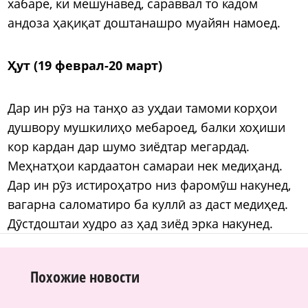
хабаре, ки мешунавед, сараввал то кадом
андоза ҳақиқат доштанашро муайян намоед.
Ҳут (19 феврал-20 март)
Дар ин рӯз на танҳо аз уҳдаи тамоми корҳои
душвору мушкилиҳо мебароед, балки хоҳиши
кор кардан дар шумо зиёдтар мегардад.
Меҳнатҳои кардаатон самараи нек медиҳанд.
Дар ин рӯз истироҳатро низ фаромӯш накунед,
вагарна саломатиро ба куллӣ аз даст медиҳед.
Дӯстдоштаи худро аз ҳад зиёд эрка накунед.
Похожие новости