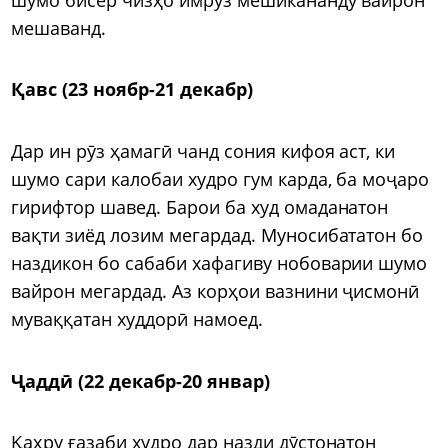
мешаванд.
Қавс (23 ноябр-21 декабр)
Дар ин рӯз ҳамагӣ чанд сония кифоя аст, ки
шумо сари калобаи худро гум карда, ба моҷаро
гирифтор шавед. Барои ба худ омаданатон
вақти зиёд лозим мегардад. Муносибататон бо
наздикон бо сабаби хафагиву нобоварии шумо
вайрон мегардад. Аз корҳои вазнини ҷисмонӣ
муваққатан худдорӣ намоед.
Ҷаддӣ (22 декабр-20 январ)
Қаҳру ғазаби худро дар назди дӯстонатон