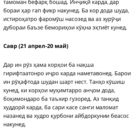
тамоман бефарқ бошад. Инҷиқӣ карда, дар
бораи ҳар гап фикр накунед. Ба кор дода шуда,
истироҳатро фаромӯш насозед ва аз хурӯҷи
дубораи баъзе бемориҳои кӯҳна эҳтиёт кунед.
Савр (21 апрел-20 май)
Дар ин рӯз ҳама корҳои ба нақша
гирифтаатонро иҷро карда наметавонед. Барои
ин рӯҳафтода шудан шарт нест. Танҳо кӯшиш
кунед, ки корҳои муҳимтарро анҷом дода,
боқимондаро ба таъхир гузоред. Аз танқид
худдорӣ карда, ба сари касе санги маломат
назанед ва худро қурбони айбдоркунии беасос
накунед.