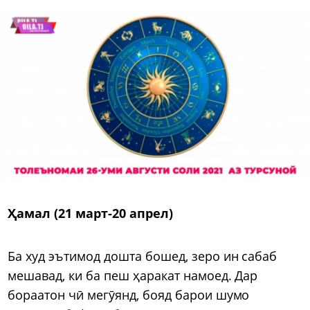
Ҳамал (21 март-20 апрел)
Ба худ эътимод дошта бошед, зеро ин сабаб
мешавад, ки ба пеш ҳаракат намоед. Дар
бораатон чӣ мегӯянд, бояд барои шумо