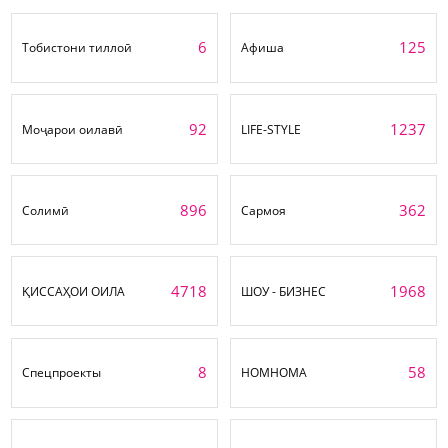
6
125
Тобистони тиллоӣ
Афиша
92
1237
Моҷарои оилавӣ
LIFE-STYLE
896
362
Солимӣ
Сармоя
4718
1968
ҚИССАҲОИ ОИЛА
ШОУ - БИЗНЕС
8
58
Спецпроекты
НОМНОМА