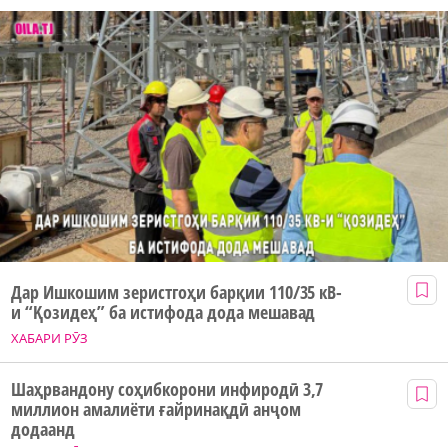
Дар Ишкошим зеристгоҳи барқии 110/35 кВ-
и “Қозидеҳ” ба истифода дода мешавад
ХАБАРИ РӮЗ
Шаҳрвандону соҳибкорони инфиродӣ 3,7
миллион амалиёти ғайринақдӣ анҷом
додаанд