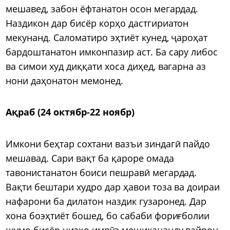
мешавед, забон ёфтанатон осон мегардад.
Наздикон дар бисёр корҳо дастгириатон
мекунанд. Саломатиро эҳтиёт кунед, ҷароҳат
бардоштанатон имконпазир аст. Ба сару либос
ва симои худ диққати хоса диҳед, вагарна аз
нони даҳонатон мемонед.
Ақраб (24 октябр-22 ноябр)
Имкони беҳтар сохтани вазъи зиндагӣ пайдо
мешавад. Сари вақт ба қароре омада
тавонистанатон боиси пешравӣ мегардад.
Вақти бештари худро дар ҳавои тоза ва доираи
нафарони ба дилатон наздик гузаронед. Дар
хона боэҳтиёт бошед, бо сабаби фориғболии
шумо бисёр чизҳо имрӯз мешикананду вайрон