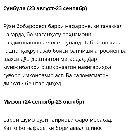
Сунбула (23 август-23 сентябр)
Рӯзи бобарорест барои нафароне, ки таваккал
накарда, бо маслиҳату роҳнамоии
наздиконашон амал мекунанд. Табъатон хира
гашта, қаҳру ғазаб боиси ранҷиши атрофиён ва
шахси дӯстдоштаатон мегардад. Дар
муносибатҳои ошиқонаатон навигариҳои
гуворо имконпазир аст. Ба саломатиатон
диққати бештар диҳед.
Мизон (24 сентябр-23 октябр)
Барои шумо рӯзи ғайриодӣ фаро мерасад.
Ҳатто бо нафаре, ки бори аввал шинос