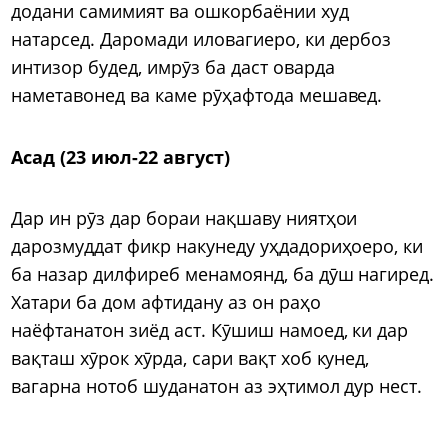
додани самимият ва ошкорбаёнии худ
натарсед. Даромади иловагиеро, ки дербоз
интизор будед, имрӯз ба даст оварда
наметавонед ва каме рӯҳафтода мешавед.
Асад (23 июл-22 август)
Дар ин рӯз дар бораи нақшаву ниятҳои
дарозмуддат фикр накунеду уҳдадориҳоеро, ки
ба назар дилфиреб менамоянд, ба дӯш нагиред.
Хатари ба дом афтидану аз он раҳо
наёфтанатон зиёд аст. Кӯшиш намоед, ки дар
вақташ хӯрок хӯрда, сари вақт хоб кунед,
вагарна нотоб шуданатон аз эҳтимол дур нест.