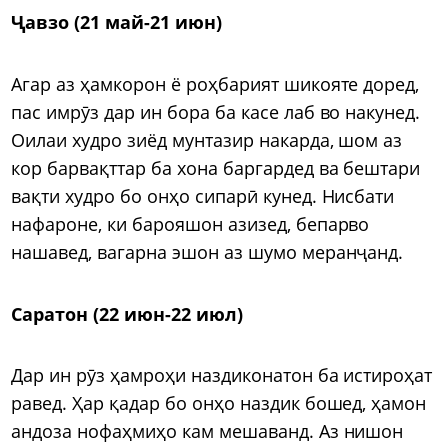
Ҷавзо (21 май-21 июн)
Агар аз ҳамкорон ё роҳбарият шикояте доред,
пас имрӯз дар ин бора ба касе лаб во накунед.
Оилаи худро зиёд мунтазир накарда, шом аз
кор барвақттар ба хона баргардед ва бештари
вақти худро бо онҳо сипарӣ кунед. Нисбати
нафароне, ки барояшон азизед, бепарво
нашавед, вагарна эшон аз шумо меранҷанд.
Саратон (22 июн-22 июл)
Дар ин рӯз ҳамроҳи наздиконатон ба истироҳат
равед. Ҳар қадар бо онҳо наздик бошед, ҳамон
андоза нофаҳмиҳо кам мешаванд. Аз нишон