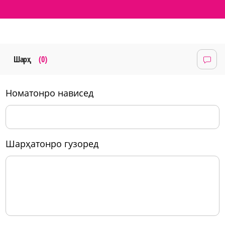
Шарҳ
(0)
номатонро нависед
шарҳатонро гузоред