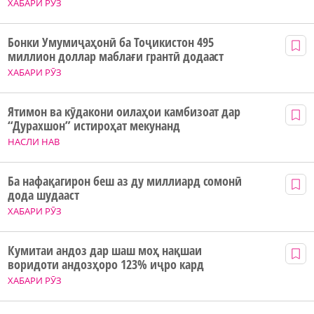
ХАБАРИ РӮЗ
Бонки Умумиҷаҳонӣ ба Тоҷикистон 495
миллион доллар маблағи грантӣ додааст
ХАБАРИ РӮЗ
Ятимон ва кӯдакони оилаҳои камбизоат дар
“Дурахшон” истироҳат мекунанд
НАСЛИ НАВ
Ба нафақагирон беш аз ду миллиард сомонӣ
дода шудааст
ХАБАРИ РӮЗ
Кумитаи андоз дар шаш моҳ нақшаи
воридоти андозҳоро 123% иҷро кард
ХАБАРИ РӮЗ