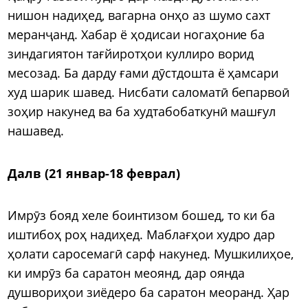
нишон надиҳед, вагарна онҳо аз шумо сахт
меранҷанд. Хабар ё ҳодисаи ногаҳоние ба
зиндагиятон тағйиротҳои куллиро ворид
месозад. Ба дарду ғами дӯстдошта ё ҳамсари
худ шарик шавед. Нисбати саломатӣ бепарвоӣ
зоҳир накунед ва ба худтабобаткунӣ машғул
нашавед.
Далв (21 январ-18 феврал)
Имрӯз бояд хеле боинтизом бошед, то ки ба
иштибоҳ роҳ надиҳед. Маблағҳои худро дар
ҳолати саросемагӣ сарф накунед. Мушкилиҳое,
ки имрӯз ба саратон меоянд, дар оянда
душвориҳои зиёдеро ба саратон меоранд. Ҳар