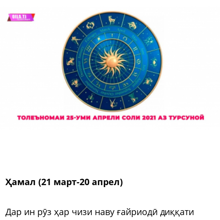
Ҳамал (21 март-20 апрел)
Дар ин рӯз ҳар чизи наву ғайриодӣ диққати