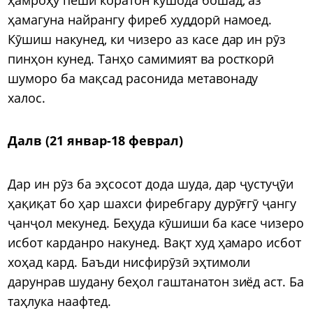
ҳамагуна найрангу фиреб худдорӣ намоед.
Кӯшиш накунед, ки чизеро аз касе дар ин рӯз
пинҳон кунед. Танҳо самимият ва росткорӣ
шуморо ба мақсад расонида метавонаду
халос.
Далв (21 январ-18 феврал)
Дар ин рӯз ба эҳсосот дода шуда, дар ҷустуҷӯи
ҳақиқат бо ҳар шахси фиребгару дурӯғгӯ ҷангу
ҷанҷол мекунед. Беҳуда кӯшиши ба касе чизеро
исбот карданро накунед. Вақт худ ҳамаро исбот
хоҳад кард. Баъди нисфирӯзӣ эҳтимоли
дарунрав шудану беҳол гаштанатон зиёд аст. Ба
таҳлука наафтед.