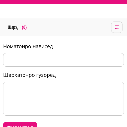
Шарҳ
(0)
номатонро нависед
шарҳатонро гузоред