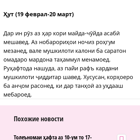
Ҳут (19 феврал-20 март)
Дар ин рӯз аз ҳар кори майда-чӯйда асабӣ
мешавед. Аз нобарориҳои ночиз роҳгум
мезанед, вале мушкилоти калони ба саратон
омадаро мардона таҳаммул менамоед.
Руҳафтода нашуда, аз пайи рафъ кардани
мушкилоти ҷиддитар шавед. Хусусан, корҳоеро
ба анҷом расонед, ки дар танҳоӣ аз уҳдааш
мебароед.
Похожие новости
Толеъномаи ҳафта аз 10-ум то 17-