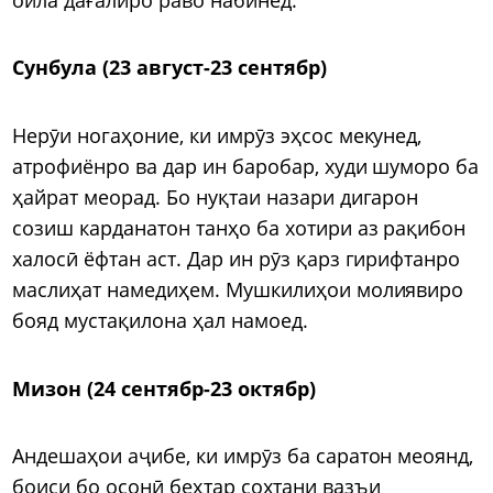
Сунбула (23 август-23 сентябр)
Нерӯи ногаҳоние, ки имрӯз эҳсос мекунед,
атрофиёнро ва дар ин баробар, худи шуморо ба
ҳайрат меорад. Бо нуқтаи назари дигарон
созиш карданатон танҳо ба хотири аз рақибон
халосӣ ёфтан аст. Дар ин рӯз қарз гирифтанро
маслиҳат намедиҳем. Мушкилиҳои молиявиро
бояд мустақилона ҳал намоед.
Мизон (24 сентябр-23 октябр)
Андешаҳои аҷибе, ки имрӯз ба саратон меоянд,
боиси бо осонӣ беҳтар сохтани вазъи