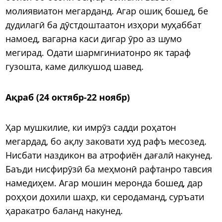
молиявиатон мегарданд. Агар ошиқ бошед, бе
дудилагӣ ба дӯстдоштаатон изҳори муҳаббат
намоед, вагарна каси дигар ӯро аз шумо
мегирад. Одати шармгиниатонро як тараф
гузошта, каме дилкушод шавед.
Ақраб (24 октябр-22 ноябр)
Ҳар мушкилие, ки имрӯз садди роҳатон
мегардад, бо ақлу заковати худ рафъ месозед.
Нисбати наздикон ва атрофиён дағалӣ накунед.
Баъди нисфирӯзӣ ба меҳмонӣ рафтанро тавсия
намедиҳем. Агар мошин меронда бошед, дар
роҳҳои дохили шаҳр, ки серодаманд, суръати
ҳаракатро баланд накунед.