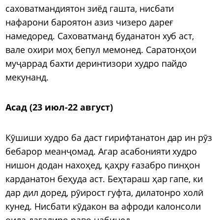
саховатмандиятон зиёд гашта, нисбати
нафарони бароятон азиз чизеро дареғ
намедоред. Саховатманд буданатон хуб аст,
вале охири моҳ бепул мемонед. Саратонҳои
муҷаррад бахти деринтизори худро пайдо
мекунанд.
Асад (23 июл-22 август)
Кӯшиши худро ба даст гирифтанатон дар ин рӯз
бебарор меанҷомад. Агар асабонияти худро
нишон додан нахоҳед, қаҳру ғазабро пинҳон
карданатон беҳуда аст. Беҳтараш ҳар гапе, ки
дар дил доред, рӯирост гуфта, дилатонро холӣ
кунед. Нисбати кӯдакон ва афроди калонсоли
оила дағалиро раво набинед.