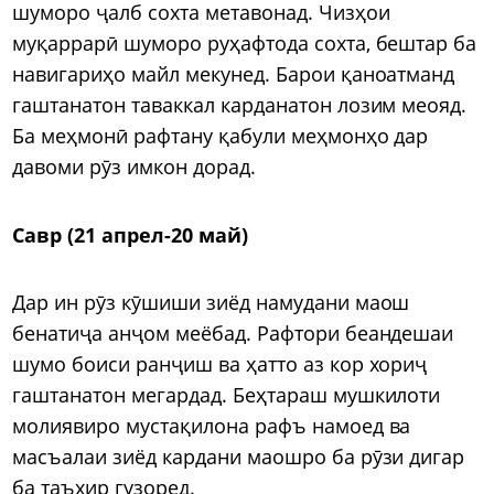
шуморо ҷалб сохта метавонад. Чизҳои
муқаррарӣ шуморо руҳафтода сохта, бештар ба
навигариҳо майл мекунед. Барои қаноатманд
гаштанатон таваккал карданатон лозим меояд.
Ба меҳмонӣ рафтану қабули меҳмонҳо дар
давоми рӯз имкон дорад.
Савр (21 апрел-20 май)
Дар ин рӯз кӯшиши зиёд намудани маош
бенатиҷа анҷом меёбад. Рафтори беандешаи
шумо боиси ранҷиш ва ҳатто аз кор хориҷ
гаштанатон мегардад. Беҳтараш мушкилоти
молиявиро мустақилона рафъ намоед ва
масъалаи зиёд кардани маошро ба рӯзи дигар
ба таъхир гузоред.