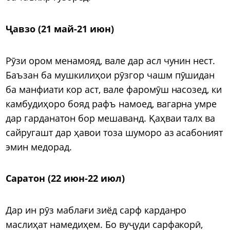
Ҷавзо (21 май-21 июн)
Рӯзи ором менамояд, вале дар асл чунин нест.
Баъзан ба мушкилиҳои рӯзгор чашм пӯшидан
ба манфиати кор аст, вале фаромӯш насозед, ки
камбудиҳоро бояд рафъ намоед, вагарна умре
дар гарданатон бор мешаванд. Қаҳваи талх ва
сайругашт дар ҳавои тоза шуморо аз асабоният
эмин медорад.
Саратон (22 июн-22 июл)
Дар ин рӯз маблағи зиёд сарф карданро
маслиҳат намедиҳем. Бо вуҷуди сарфакорӣ,