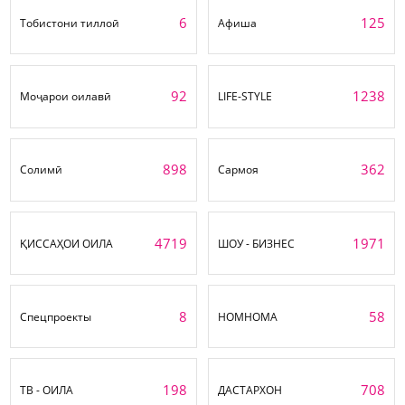
6
125
Тобистони тиллоӣ
Афиша
92
1238
Моҷарои оилавӣ
LIFE-STYLE
898
362
Солимӣ
Сармоя
4719
1971
ҚИССАҲОИ ОИЛА
ШОУ - БИЗНЕС
8
58
Спецпроекты
НОМНОМА
198
708
ТВ - ОИЛА
ДАСТАРХОН