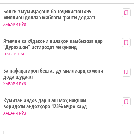
Бонки Умумиҷаҳонӣ ба Тоҷикистон 495
миллион доллар маблағи грантӣ додааст
ХАБАРИ РӮЗ
Ятимон ва кӯдакони оилаҳои камбизоат дар
“Дурахшон” истироҳат мекунанд
НАСЛИ НАВ
Ба нафақагирон беш аз ду миллиард сомонӣ
дода шудааст
ХАБАРИ РӮЗ
Кумитаи андоз дар шаш моҳ нақшаи
воридоти андозҳоро 123% иҷро кард
ХАБАРИ РӮЗ