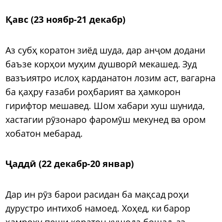
Қавс (23 ноябр-21 декабр)
Аз субҳ коратон зиёд шуда, дар анҷом додани
баъзе корҳои муҳим душворӣ мекашед. Зуд
вазъиятро ислоҳ карданатон лозим аст, вагарна
ба қаҳру ғазаби роҳбарият ва ҳамкорон
гирифтор мешавед. Шом хабари хуш шунида,
хастагии рӯзонаро фаромӯш мекунед ва ором
хобатон мебарад.
Ҷаддӣ (22 декабр-20 январ)
Дар ин рӯз барои расидан ба мақсад роҳи
дурустро интихоб намоед. Хоҳед, ки барор
ҳамроҳу пеши коратон кушода бошад, аз