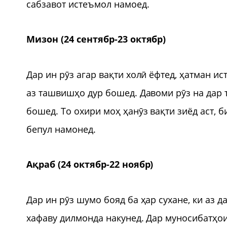
сабзавот истеъмол намоед.
Мизон (24 сентябр-23 октябр)
Дар ин рӯз агар вақти холӣ ёфтед, ҳатман ис
аз ташвишҳо дур бошед. Давоми рӯз на дар
бошед. То охири моҳ ҳанӯз вақти зиёд аст, 
бепул намонед.
Ақраб (24 октябр-22 ноябр)
Дар ин рӯз шумо бояд ба ҳар сухане, ки аз д
хафаву дилмонда накунед. Дар муносибатҳои