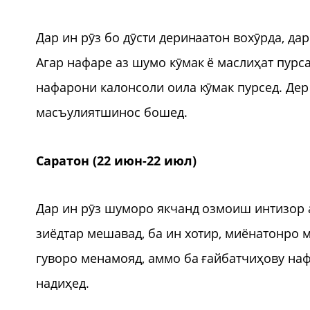
Дар ин рӯз бо дӯсти деринаатон вохӯрда, дар 
Агар нафаре аз шумо кӯмак ё маслиҳат пурс
нафарони калонсоли оила кӯмак пурсед. Дер 
масъулиятшинос бошед.
Саратон (22 июн-22 июл)
Дар ин рӯз шуморо якчанд озмоиш интизор а
зиёдтар мешавад, ба ин хотир, миёнатонро 
гуворо менамояд, аммо ба ғайбатчиҳову наф
надиҳед.