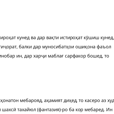
тироҳат кунед ва дар вақти истироҳат кӯшиш кунед,
 тиҷорат, балки дар муносибатҳои ошиқона фаъол
бинобар ин, дар харҷи маблағ сарфакор бошед, то
аҳонатон мебарояд, аҳамият диҳед, то касеро аз ху
 шахсӣ тахайюл (фантазия)-ро ба кор мебаред. Ин