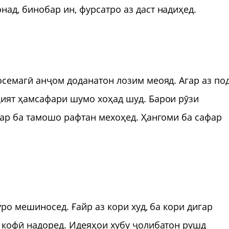
ад, бинобар ин, фурсатро аз даст надиҳед.
осемагӣ анҷом доданатон лозим меояд. Агар аз по
қият ҳамсафари шумо хоҳад шуд. Барои рӯзи
тар ба тамошо рафтан мехоҳед. Ҳангоми ба сафар
ӯро мешиносед. Ғайр аз кори худ, ба кори дигар
 кофӣ надоред. Идеяҳои хубу ҷолибатон рушд