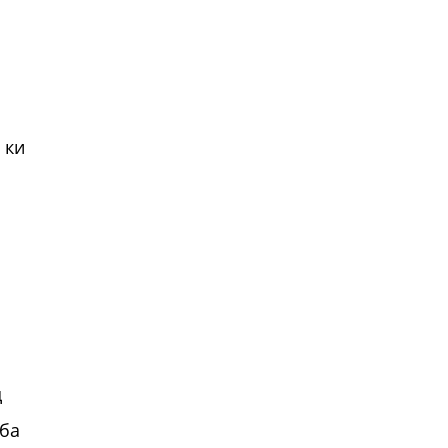
 ки
д
 ба