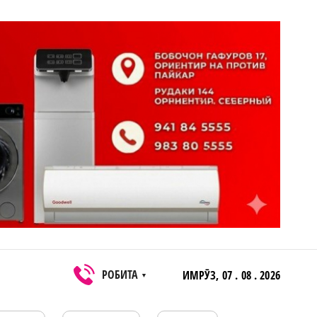
РОБИТА
ИМРӮЗ,
07 . 08 . 2026
▼