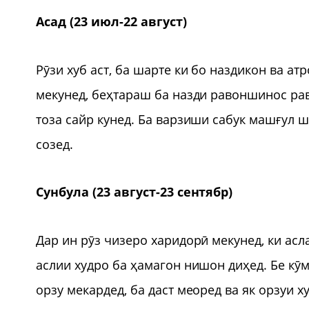
Асад (23 июл-22 август)
Рӯзи хуб аст, ба шарте ки бо наздикон ва а
мекунед, беҳтараш ба назди равоншинос рав
тоза сайр кунед. Ба варзиши сабук машғул ш
созед.
Сунбула (23 август-23 сентябр)
Дар ин рӯз чизеро харидорӣ мекунед, ки асла
аслии худро ба ҳамагон нишон диҳед. Бе кӯ
орзу мекардед, ба даст меоред ва як орзуи