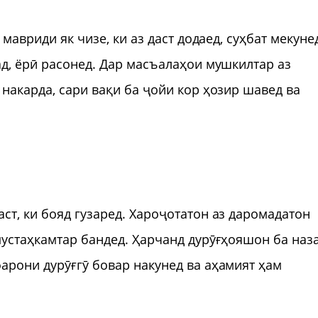
мавриди як чизе, ки аз даст додаед, суҳбат мекуне
ад, ёрӣ расонед. Дар масъалаҳои мушкилтар аз
накарда, сари вақи ба ҷойи кор ҳозир шавед ва
ст, ки бояд гузаред. Хароҷотатон аз даромадатон
мустаҳкамтар бандед. Ҳарчанд дурӯғҳояшон ба наз
арони дурӯғгӯ бовар накунед ва аҳамият ҳам