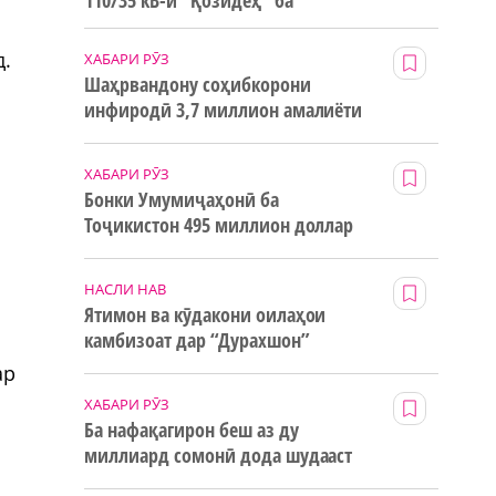
110/35 кВ-и “Қозидеҳ” ба
истифода дода мешавад
д.
ХАБАРИ РӮЗ
Шаҳрвандону соҳибкорони
инфиродӣ 3,7 миллион амалиёти
ғайринақдӣ анҷом додаанд
ХАБАРИ РӮЗ
Бонки Умумиҷаҳонӣ ба
Тоҷикистон 495 миллион доллар
маблағи грантӣ додааст
НАСЛИ НАВ
Ятимон ва кӯдакони оилаҳои
камбизоат дар “Дурахшон”
истироҳат мекунанд
ар
ХАБАРИ РӮЗ
Ба нафақагирон беш аз ду
миллиард сомонӣ дода шудааст