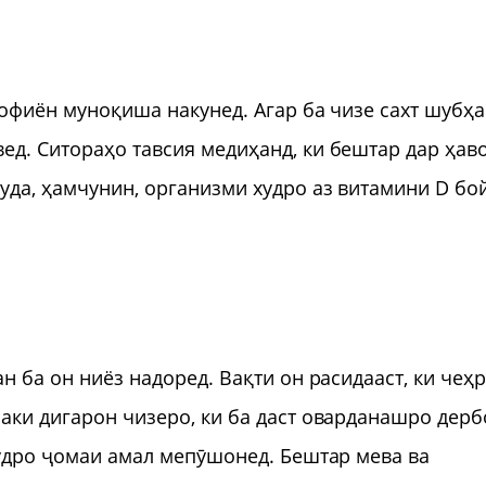
трофиён муноқиша накунед. Агар ба чизе сахт шубҳа
ед. Ситораҳо тавсия медиҳанд, ки бештар дар ҳав
уда, ҳамчунин, организми худро аз витамини D бо
н ба он ниёз надоред. Вақти он расидааст, ки чеҳ
маки дигарон чизеро, ки ба даст оварданашро дерб
 худро ҷомаи амал мепӯшонед. Бештар мева ва