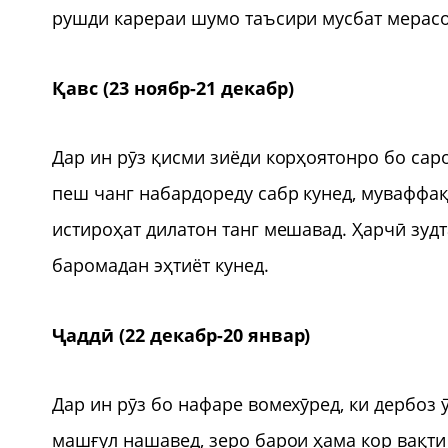
рушди карераи шумо таъсири мусбат мерасон
Қавс (23 ноябр-21 декабр)
Дар ин рӯз қисми зиёди корҳоятонро бо сар
пеш чанг набардореду сабр кунед, муваффа
истироҳат дилатон танг мешавад. Ҳарчӣ зуд
баромадан эҳтиёт кунед.
Ҷаддӣ (22 декабр-20 январ)
Дар ин рӯз бо нафаре вомехӯред, ки дербоз 
машғул нашавед, зеро барои ҳама кор вақти