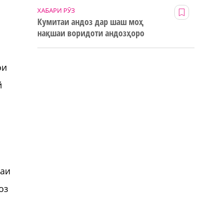
ХАБАРИ РӮЗ
Кумитаи андоз дар шаш моҳ
нақшаи воридоти андозҳоро
123% иҷро кард
ои
й
раи
оз