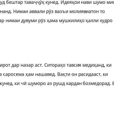
худ бештар таваҷҷӯҳ кунед. Идеяҳои нави шумо ми
нанд. Нимаи аввали рӯз вазъи молиявиатон то
ар нимаи дувуми рӯз ҳама мушкилиҳо ҳалли худро
рот дар назар аст. Ситораҳо тавсия медиҳанд, ки
 саросема ҳам нашавед. Вақти он расидааст, ки
кунед, ки чӣ шуморо аз рушд кардан бозмедорад. 