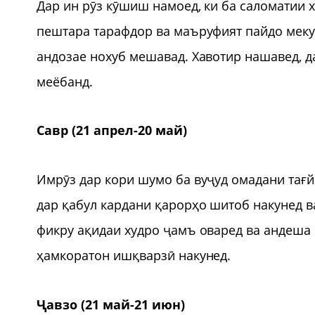
Дар ин рӯз кӯшиш намоед, ки ба саломатии 
пештара тарафдор ва маъруфият пайдо меку
андозае нохуб мешавад. Хавотир нашавед, д
меёбанд.
Савр (21 апрел-20 май)
Имрӯз дар кори шумо ба вуҷуд омадани тағйи
дар қабул кардани қарорҳо шитоб накунед ва
фикру ақидаи худро ҷамъ оваред ва андеша 
ҳамкоратон ишқварзӣ накунед.
Ҷавзо (21 май-21 июн)