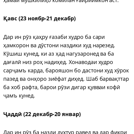
Қавс (23 ноябр-21 декабр)
Дар ин рӯз қаҳру ғазаби худро ба сари
ҳамкорон ва дӯстони наздики худ нарезед.
Кӯшиш кунед, ки аз ҳад нагузаронед ва ба
дағалӣ низ роҳ надиҳед. Хонаводаи худро
сарҷамъ карда, барояшон бо дастони худ хӯрок
пазед ва онҳоро зиёфат диҳед. Шаб барвақттар
ба хоб рафта, барои рӯзи дигар қувваи кофӣ
ҷамъ кунед.
Ҷаддӣ (22 декабр-20 январ)
Дар ин рӯз ба назди духтур равед ва дар фикри