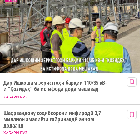
Дар Ишкошим зеристгоҳи барқии 110/35 кВ-
и “Қозидеҳ” ба истифода дода мешавад
ХАБАРИ РӮЗ
Шаҳрвандону соҳибкорони инфиродӣ 3,7
миллион амалиёти ғайринақдӣ анҷом
додаанд
ХАБАРИ РӮЗ