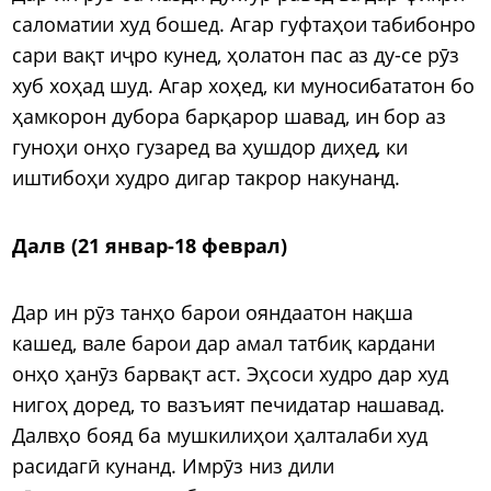
саломатии худ бошед. Агар гуфтаҳои табибонро
сари вақт иҷро кунед, ҳолатон пас аз ду-се рӯз
хуб хоҳад шуд. Агар хоҳед, ки муносибататон бо
ҳамкорон дубора барқарор шавад, ин бор аз
гуноҳи онҳо гузаред ва ҳушдор диҳед, ки
иштибоҳи худро дигар такрор накунанд.
Далв (21 январ-18 феврал)
Дар ин рӯз танҳо барои ояндаатон нақша
кашед, вале барои дар амал татбиқ кардани
онҳо ҳанӯз барвақт аст. Эҳсоси худро дар худ
нигоҳ доред, то вазъият печидатар нашавад.
Далвҳо бояд ба мушкилиҳои ҳалталаби худ
расидагӣ кунанд. Имрӯз низ дили