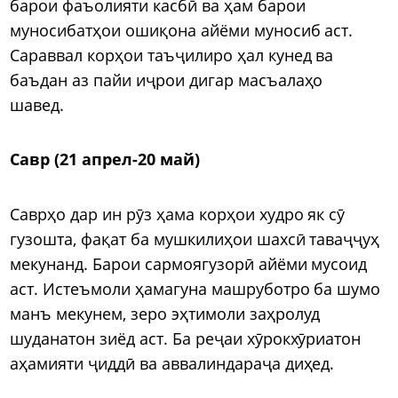
барои фаъолияти касбӣ ва ҳам барои
муносибатҳои ошиқона айёми муносиб аст.
Сараввал корҳои таъҷилиро ҳал кунед ва
баъдан аз пайи иҷрои дигар масъалаҳо
шавед.
Савр (21 апрел-20 май)
Саврҳо дар ин рӯз ҳама корҳои худро як сӯ
гузошта, фақат ба мушкилиҳои шахсӣ таваҷҷуҳ
мекунанд. Барои сармоягузорӣ айёми мусоид
аст. Истеъмоли ҳамагуна машруботро ба шумо
манъ мекунем, зеро эҳтимоли заҳролуд
шуданатон зиёд аст. Ба реҷаи хӯрокхӯриатон
аҳамияти ҷиддӣ ва аввалиндараҷа диҳед.