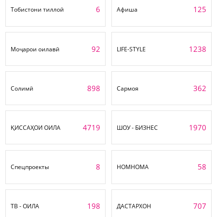
6
125
Тобистони тиллоӣ
Афиша
92
1238
Моҷарои оилавӣ
LIFE-STYLE
898
362
Солимӣ
Сармоя
4719
1970
ҚИССАҲОИ ОИЛА
ШОУ - БИЗНЕС
8
58
Спецпроекты
НОМНОМА
198
707
ТВ - ОИЛА
ДАСТАРХОН