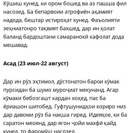
Кӯшиш кунед, ки ором бошед ва аз пашша фил
насозед. Ба бепарвоии атрофиён аҳамият
надода, бештар истироҳат кунед. Фаъолияти
зеҳниатонро тақвият бахшед, дар ин ҳолат
баланд бардоштани самаранокӣ кафолат дода
мешавад.
Асад (23 июл-22 август)
Дар ин рӯз эҳтимол, дӯстонатон барои кӯмак
пурсидан ба шумо муроҷиат мекунанд. Агар
кӯмаки бебозгашт кардан хоҳед, пас ба
ёриашон шитобед. Гуфтушунидҳои кориро низ
дар давоми рӯз ба нақша гиред. Идеяҳое, ки ба
саратон меоянд, дар ягон ҷойи махфӣ қайд
кунед, то фаромӯш насозед.