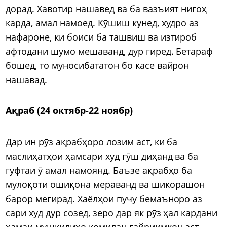
дорад. Хавотир нашавед ва ба вазъият нигоҳ
карда, амал намоед. Кӯшиш кунед, худро аз
нафароне, ки боиси ба ташвиш ва изтироб
афтодани шумо мешаванд, дур гиред. Бетараф
бошед, то муносибататон бо касе вайрон
нашавад.
Ақраб (24 октябр-22 ноябр)
Дар ин рӯз ақрабҳоро лозим аст, ки ба
маслиҳатҳои ҳамсари худ гӯш диҳанд ва ба
гуфтаи ӯ амал намоянд. Баъзе ақрабҳо ба
мулоқоти ошиқона мераванд ва шикорашон
барор мегирад. Хаёлҳои пучу бемаъноро аз
сари худ дур созед, зеро дар як рӯз ҳал кардани
ҳамаи мушкилиҳо комилан ғайриимкон аст.