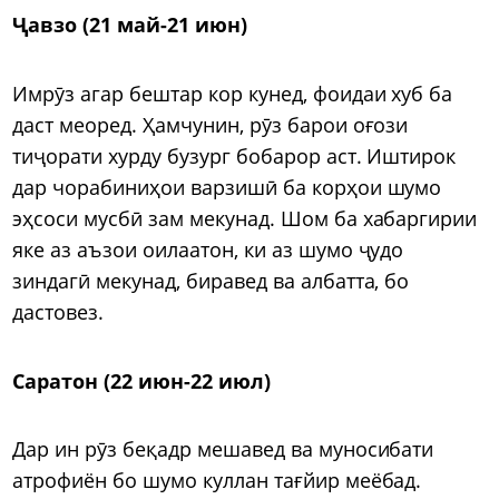
Ҷавзо (21 май-21 июн)
Имрӯз агар бештар кор кунед, фоидаи хуб ба
даст меоред. Ҳамчунин, рӯз барои оғози
тиҷорати хурду бузург бобарор аст. Иштирок
дар чорабиниҳои варзишӣ ба корҳои шумо
эҳсоси мусбӣ зам мекунад. Шом ба хабаргирии
яке аз аъзои оилаатон, ки аз шумо ҷудо
зиндагӣ мекунад, биравед ва албатта, бо
дастовез.
Саратон (22 июн-22 июл)
Дар ин рӯз беқадр мешавед ва муносибати
атрофиён бо шумо куллан тағйир меёбад.