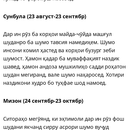
Сунбула (23 август-23 сентябр)
Дар ин рӯз ба корҳои майда-чӯйда машғул
шуданро ба шумо тавсия намедиҳем. Шумо
инсони комил ҳастед ва корҳои бузург зеби
шумост. Ҳамон қадар ба муваффақият наздик
шавед, ҳамон андоза мушкилиҳо садди роҳатон
шудан мегиранд, вале шумо наҳаросед. Хотири
наздикони худро бо туҳфае шод намоед.
Мизон (24 сентябр-23 октябр)
Ситораҳо мегӯянд, ки эҳтимоли дар ин рӯз фош
шудани якчанд сирру асрори шумо вуҷуд