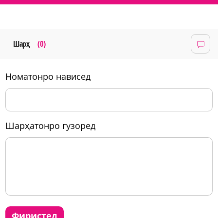
Шарҳ
(0)
номатонро нависед
шарҳатонро гузоред
фиристед