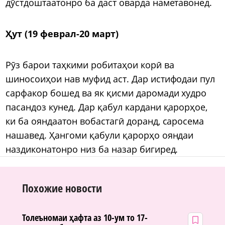
дӯстдоштаатонро ба даст оварда наметавонед.
Ҳут (19 феврал-20 март)
Рӯз барои таҳкими робитаҳои корӣ ва
шиносоиҳои нав муфид аст. Дар истифодаи пул
сарфакор бошед ва як қисми даромади худро
пасандоз кунед. Дар қабул кардани қарорҳое,
ки ба ояндаатон вобастагӣ доранд, саросема
нашавед. Ҳангоми қабули қарорҳо ояндаи
наздиконатонро низ ба назар бигиред.
Похожие новости
Толеъномаи ҳафта аз 10-ум то 17-