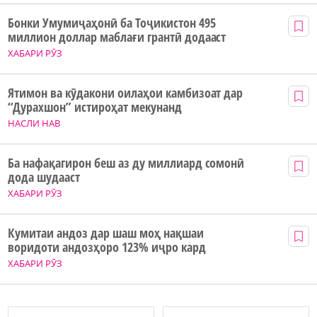
Бонки Умумиҷаҳонӣ ба Тоҷикистон 495
миллион доллар маблағи грантӣ додааст
ХАБАРИ РӮЗ
Ятимон ва кӯдакони оилаҳои камбизоат дар
“Дурахшон” истироҳат мекунанд
НАСЛИ НАВ
Ба нафақагирон беш аз ду миллиард сомонӣ
дода шудааст
ХАБАРИ РӮЗ
Кумитаи андоз дар шаш моҳ нақшаи
воридоти андозҳоро 123% иҷро кард
ХАБАРИ РӮЗ