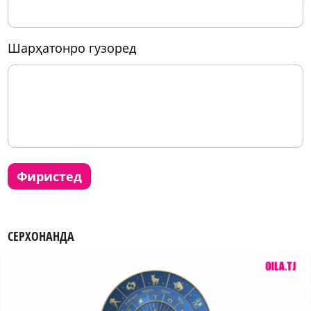
шарҳатонро гузоред
фиристед
СЕРХОНАНДА