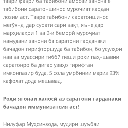
таври фаврӣ ба табибони амрози занона ё
табибони саратоншинос муроҷиат кардан
лозим аст. Тавре табибони саратоншинос
мегӯянд, дар сурати сари вақт, яъне дар
марҳилаҳои 1 ва 2-и беморӣ муроҷиат
намудани занони ба саратони гарданаки
бачадон гирифторшуда ба табибон, бо усулҳои
нав ва муассири тиббӣ пеши роҳи паҳншавии
саратонро ба дигар узвҳо гирифтан
имконпазир буда, 5 сола умрбинии мариз 93%
кафолат дода мешавад.
Роҳи ягонаи халосӣ аз саратони гарданаки
бачадон иммунизатсия аст!
Нилуфар Муҳсинзода, мудири шуъбаи