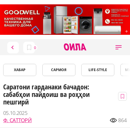
ХАБАР
САРМОЯ
LIFE-STYLE
М
Саратони гарданаки бачадон:
сабабҳои пайдоиш ва роҳҳои
пешгирӣ
05.10.2025
Ф. САТТОРӢ
864