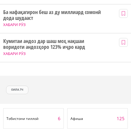
Ба нафақагирон беш аз ду миллиард сомонӣ
дода шудааст
ХАБАРИ РӮЗ
Кумитаи андоз дар шаш моҳ нақшаи
воридоти андозҳоро 123% иҷро кард
ХАБАРИ РӮЗ
ОИЛА.ТЧ
6
125
Тобистони тиллоӣ
Афиша