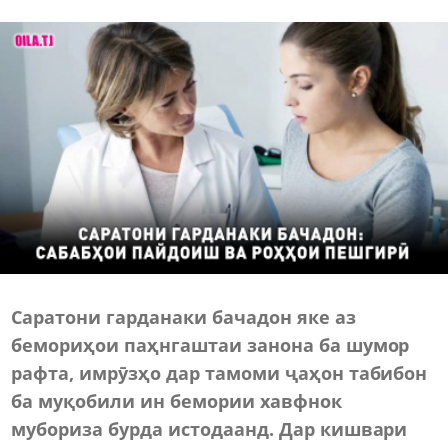
Саратони гарданаки бачадон яке аз
бемориҳои паҳнгаштаи занона ба шумор
рафта, имрӯзҳо дар тамоми ҷаҳон табибон
ба муқобили ин бемории хавфнок
мубориза бурда истодаанд. Дар кишвари