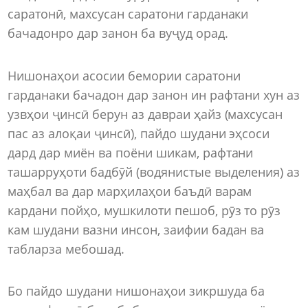
саратонӣ, махсусан саратони гарданаки
бачадонро дар занон ба вуҷуд орад.
Нишонаҳои асосии бемории саратони
гарданаки бачадон дар занон ин рафтани хун аз
узвҳои ҷинсӣ берун аз давраи ҳайз (махсусан
пас аз алоқаи ҷинсӣ), пайдо шудани эҳсоси
дард дар миён ва поёни шикам, рафтани
ташарруҳоти бадбӯй (водянистые выделения) аз
маҳбал ва дар марҳилаҳои баъдӣ варам
кардани пойҳо, мушкилоти пешоб, рӯз то рӯз
кам шудани вазни инсон, заифии бадан ва
табларза мебошад.
Бо пайдо шудани нишонаҳои зикршуда ба