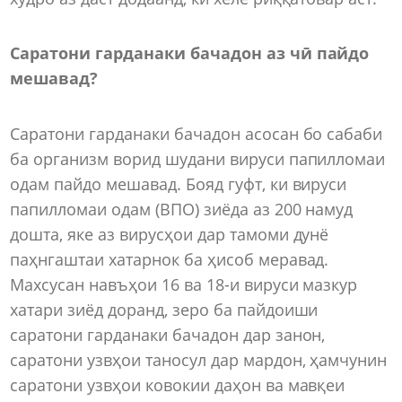
Саратони гарданаки бачадон аз чӣ пайдо
мешавад?
Саратони гарданаки бачадон асосан бо сабаби
ба организм ворид шудани вируси папилломаи
одам пайдо мешавад. Бояд гуфт, ки вируси
папилломаи одам (ВПО) зиёда аз 200 намуд
дошта, яке аз вирусҳои дар тамоми дунё
паҳнгаштаи хатарнок ба ҳисоб меравад.
Махсусан навъҳои 16 ва 18-и вируси мазкур
хатари зиёд доранд, зеро ба пайдоиши
саратони гарданаки бачадон дар занон,
саратони узвҳои таносул дар мардон, ҳамчунин
саратони узвҳои ковокии даҳон ва мавқеи