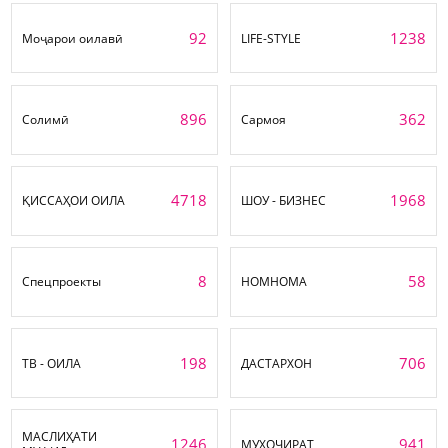
92
1238
Моҷарои оилавӣ
LIFE-STYLE
896
362
Солимӣ
Сармоя
4718
1968
ҚИССАҲОИ ОИЛА
ШОУ - БИЗНЕС
8
58
Спецпроекты
НОМНОМА
198
706
ТВ - ОИЛА
ДАСТАРХОН
МАСЛИҲАТИ
1246
941
МУҲОҶИРАТ