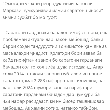
"Омосҳои узвҳои репродуктивии занонаи
Маркази ҷумҳуриявии илмии саратоншиносӣ"
зимни суҳбат бо мо гуфт:
- Саратони гарданаки бачадон имрӯз натанҳо як
проблемаи актуалӣ дар ҷаҳон мебошад, балки
барои соҳаи тандурустии Тоҷикистон ҳам яке аз
масъалаҳои ҷиддист. Ҳолатҳои бори аввал ба
қайд гирифтани занон бо саратони гарданаки
бачадон сол то ҳол зиёд шуда истодаанд. Агар
соли 2014 теъдоди занони мубталои ин навъи
саратон ҳамагӣ 288 нафарро ташкил медод, пас
дар соли 2024 шумори занони гирифтори
саратони гарданаки бачадон дар ҷумҳурӣ ба
423 нафар расидааст, ки ин бисёр ташвишовар
мебошад. Аз ҳамин хотир, натанҳо табибон,