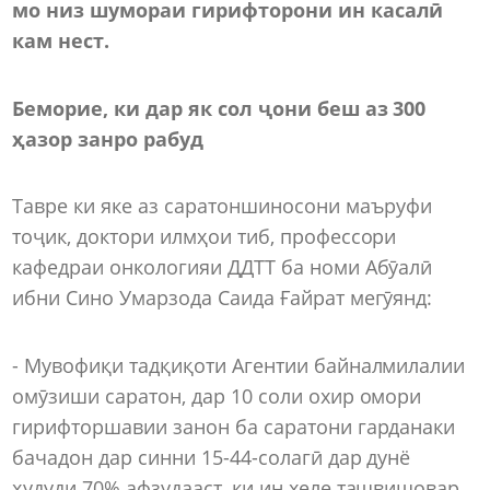
мо низ шумораи гирифторони ин касалӣ
кам нест.
Беморие, ки дар як сол ҷони беш аз 300
ҳазор занро рабуд
Тавре ки яке аз саратоншиносони маъруфи
тоҷик, доктори илмҳои тиб, профессори
кафедраи онкологияи ДДТТ ба номи Абӯалӣ
ибни Сино Умарзода Саида Ғайрат мегӯянд:
- Мувофиқи тадқиқоти Агентии байналмилалии
омӯзиши саратон, дар 10 соли охир омори
гирифторшавии занон ба саратони гарданаки
бачадон дар синни 15-44-солагӣ дар дунё
ҳудуди 70% афзудааст, ки ин хеле ташвишовар