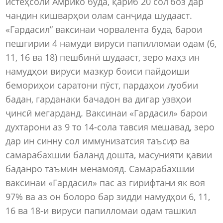
истеҳсоли Амрико буда, қариб 20 сол боз дар
чандин кишварҳои олам санҷида шудааст.
«Гардасил” ваксинаи чорвалента буда, барои
пешгирии 4 намуди вируси папилломаи одам (6,
11, 16 ва 18) пешбинӣ шудааст, зеро маҳз ин
намудҳои вируси мазкур боиси пайдоиши
бемориҳои саратони пӯст, пардаҳои луобии
бадан, гарданаки бачадон ва дигар узвҳои
ҷинсӣ мегарданд. Ваксинаи «Гардасил» барои
духтарони аз 9 то 14-сола тавсия мешавад, зеро
дар ин синну сол иммунизатсия таъсир ва
самарабахшии баланд дошта, масунияти қавии
баданро таъмин менамояд. Самарабахшии
ваксинаи «Гардасил» пас аз гирифтани як воя
97% ва аз он болоро бар зидди намудҳои 6, 11,
16 ва 18-и вируси папилломаи одам ташкил