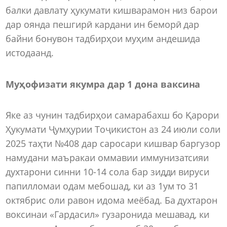
балки давлату ҳукумати кишварамон низ барои
дар оянда пешгирӣ кардани ин беморӣ дар
байни бонувон тадбирҳои муҳим андешида
истодаанд.
Муҳофизати якумра дар 1 дона ваксина
Яке аз чунин тадбирҳои самарабахш бо Қарори
Ҳукумати Ҷумҳурии Тоҷикистон аз 24 июли соли
2025 таҳти №408 дар саросари кишвар баргузор
намудани маъракаи оммавии иммунизатсияи
духтарони синни 10-14 сола бар зидди вируси
папилломаи одам мебошад, ки аз 1ум то 31
октябрис оли равон идома меёбад. Ба духтарон
воксинаи «Гардасил» гузаронида мешавад, ки