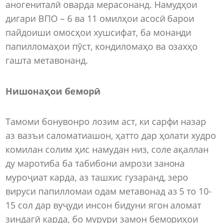
аногениталӣ оварда мерасонанд. Намудҳои
дигари ВПО – 6 ва 11 омилҳои асосӣ барои
пайдоиши омосҳои хушсифат, ба монанди
папилломаҳои пӯст, кондиломаҳо ва озахҳо
гашта метавонанд.
Нишонаҳои беморӣ
Тамоми бонувонро лозим аст, ки сарфи назар
аз вазъи саломатиашон, ҳатто дар ҳолати худро
комилан солим ҳис намудан низ, соле ақаллан
ду маротиба ба табибони амрози занона
муроҷиат карда, аз ташхис гузаранд, зеро
вируси папилломаи одам метавонад аз 5 то 10-
15 сол дар вуҷуди инсон бидуни ягон аломат
зиндагӣ карда, бо мурури замон бемориҳои