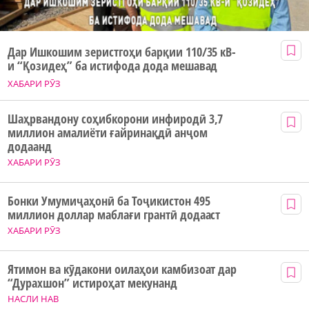
Дар Ишкошим зеристгоҳи барқии 110/35 кВ-
и “Қозидеҳ” ба истифода дода мешавад
ХАБАРИ РӮЗ
Шаҳрвандону соҳибкорони инфиродӣ 3,7
миллион амалиёти ғайринақдӣ анҷом
додаанд
ХАБАРИ РӮЗ
Бонки Умумиҷаҳонӣ ба Тоҷикистон 495
миллион доллар маблағи грантӣ додааст
ХАБАРИ РӮЗ
Ятимон ва кӯдакони оилаҳои камбизоат дар
“Дурахшон” истироҳат мекунанд
НАСЛИ НАВ