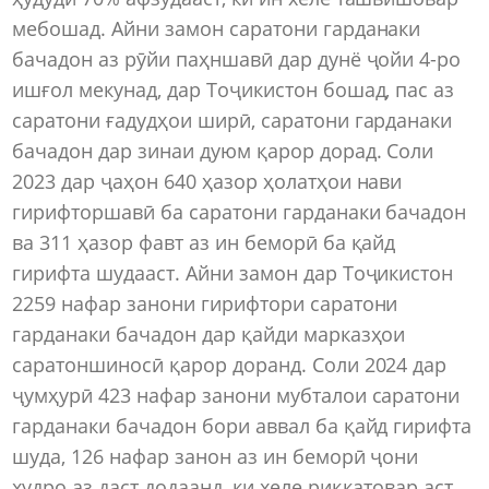
мебошад. Айни замон саратони гарданаки
бачадон аз рӯйи паҳншавӣ дар дунё ҷойи 4-ро
ишғол мекунад, дар Тоҷикистон бошад, пас аз
саратони ғадудҳои ширӣ, саратони гарданаки
бачадон дар зинаи дуюм қарор дорад. Соли
2023 дар ҷаҳон 640 ҳазор ҳолатҳои нави
гирифторшавӣ ба саратони гарданаки бачадон
ва 311 ҳазор фавт аз ин беморӣ ба қайд
гирифта шудааст. Айни замон дар Тоҷикистон
2259 нафар занони гирифтори саратони
гарданаки бачадон дар қайди марказҳои
саратоншиносӣ қарор доранд. Соли 2024 дар
ҷумҳурӣ 423 нафар занони мубталои саратони
гарданаки бачадон бори аввал ба қайд гирифта
шуда, 126 нафар занон аз ин беморӣ ҷони
худро аз даст додаанд, ки хеле риққатовар аст.