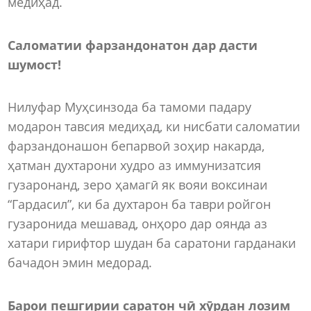
медиҳад.
Саломатии фарзандонатон дар дасти
шумост!
Нилуфар Муҳсинзода ба тамоми падару
модарон тавсия медиҳад, ки нисбати саломатии
фарзандонашон бепарвоӣ зоҳир накарда,
ҳатман духтарони худро аз иммунизатсия
гузаронанд, зеро ҳамагӣ як вояи воксинаи
“Гардасил”, ки ба духтарон ба таври ройгон
гузаронида мешавад, онҳоро дар оянда аз
хатари гирифтор шудан ба саратони гарданаки
бачадон эмин медорад.
Барои пешгирии саратон чӣ хӯрдан лозим