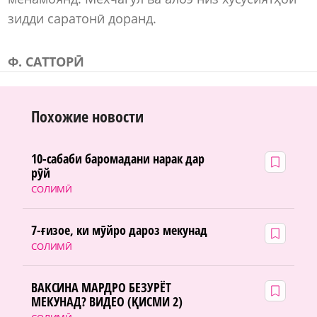
зидди саратонӣ доранд.
Ф. САТТОРӢ
Похожие новости
10-сабаби баромадани нарак дар
рӯй
СОЛИМӢ
7-ғизое, ки мӯйро дароз мекунад
СОЛИМӢ
ВАКСИНА МАРДРО БЕЗУРЁТ
МЕКУНАД? ВИДЕО (ҚИСМИ 2)