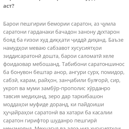
аст?
Барои пешгирии бемории саратон, аз ҷумла
саратони гарданаки бачадон занону духтарон
бояд ба ғизои худ диққати ҷиддӣ диҳанд. Баъзе
намудҳои меваю сабзавот хусусиятҳои
зиддисаратонӣ дошта, барои саломатӣ хеле
фоидаовар мебошанд. Табибони саратоншинос
ба бонувон бештар анор, ангури сурх, помидор,
сабзӣ, карам, райҳон, занҷабили булғорӣ, сир,
укроп ва муми замбӯр-прополис хӯрданро
тавсия медиҳанд, зеро дар таркибашон
моддаҳои муфиде доранд, ки пайдоиши
ҳуҷайраҳои саратонӣ ва хатари ба касалии
саратон гирифтор шуданро пешгирӣ
менамоянд. Мехчагул ва алоэ низ хусусиятҳои