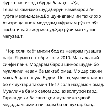
фурсат истифода бурда бачаҳо «Ҳа,
Тешача,камнамо шудӣ,берун намебароӣ ?»-
гуфта механдиданд.Бо шунидпани ин таҳқирҳо
Азизро дашном медодам,нафратам рўз то рўз
нисбати вай зиёд мешуд.Ҳар рўзи ман чунин
мегузашт.
Чор соли ҳаёт мисли бод аз назарам гузашта
рафт. Якуми сентябри соли 2010. Ман аллакай
синфи панҷ. Модарам барои шинос шудан бо
муаллими навам ба мактаб омад. Мо дар саҳни
мактаб ҷамъ шуда будем. Ногоҳ муаллимаамон
бо як духтари тахмин 16-17 сола наздамон омад.
Муаллима ба мо салом дод, аҳволпурсӣ кард.
Гарчанде ки ба саволҳои муаллима ҷавоб
медодоам, аммо нигоҳам ба он духтар банд.