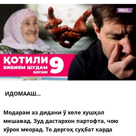
ИДОМААШ...
Модарам аз дидани ў хеле хушҳол
мешавад. Зуд дастархон партофта, чою
хўрок меорад. То дергоҳ суҳбат карда