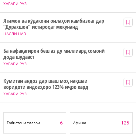
ХАБАРИ РӮЗ
Ятимон ва кӯдакони оилаҳои камбизоат дар
“Дурахшон” истироҳат мекунанд
НАСЛИ НАВ
Ба нафақагирон беш аз ду миллиард сомонӣ
дода шудааст
ХАБАРИ РӮЗ
Кумитаи андоз дар шаш моҳ нақшаи
воридоти андозҳоро 123% иҷро кард
ХАБАРИ РӮЗ
6
125
Тобистони тиллоӣ
Афиша