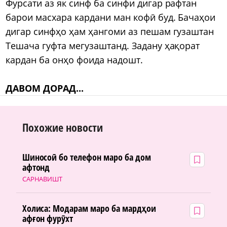
Фурсати аз як синф ба синфи дигар рафтан
барои масхара кардани ман кофӣ буд. Бачаҳои
дигар синфҳо ҳам ҳангоми аз пешам гузаштан
Тешача гуфта мегузаштанд. Задану ҳақорат
кардан ба онҳо фоида надошт.
ДАВОМ ДОРАД...
Похожие новости
Шиносоӣ бо телефон маро ба дом
афтонд
САРНАВИШТ
Холиса: Модарам маро ба мардҳои
афғон фурӯхт