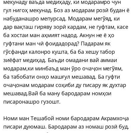
мекунаду ваъда медиҳаду, ки модарамро чун
гул нигоҳ мекунад. Боз аз модарам розӣ будан ё
набуданашро мепурсад. Модарам мегўяд, ки
дар вақташ гиряву зорӣ кардам, не гуфтам, касе
ба хостаи ман аҳмият надод. Акнун не ё ҳо
гуфтани ман чӣ фоидадорад? Падарам як
гўсфанди калонро кушта, ба ба хешу табор
зиёфат медиҳад. Баъди омадани вай аммаи
модарам,ки минбаъд ман ўро очаҷон мегўям,
ба табобати онҳо машғул мешавад. Ба гуфти
очаҷонам модарам соҳиби ду писару як духтар
мешавад.Вай ба ману бародарам номҳои
писаронашро гузошт.
Номи ман Тешабой номи бародарам Акрамхоҷа
писари дуюмаш. Бародарам аз номаш розӣ буд,