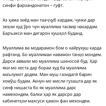
синфи фарзандонатон – гуфт.
Аз ҳама зиёд ман тааҷҷуб кардам, чунки дар
зеҳни худ ўро чун муаллима тасвир накардам.
Баръакси ман дигарон хушҳол буданд.
Муаллима ва модарамон бом о хайрухуш карда
рафтанд. Бо муаллимаи навамон танҳо мондем.
Дарси аввали мо муаллима шиносоӣ буд. Ҳар
яки мо хеста дар бораи худ ба муаллима
маълумот додем. Ман муш газидагӣ барин
хомўш будам. Акнун мо мисли гузашта дар як
синф нишаста бо як муаллима дарс
намехондем, балки ҳар як дарсро дар
кабинетҳои махсуси ҳамон фан мехондем.