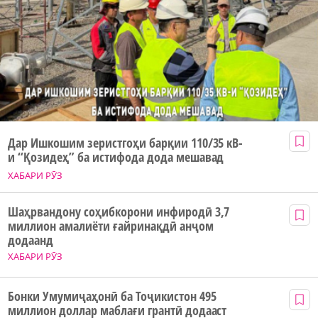
Дар Ишкошим зеристгоҳи барқии 110/35 кВ-
и “Қозидеҳ” ба истифода дода мешавад
ХАБАРИ РӮЗ
Шаҳрвандону соҳибкорони инфиродӣ 3,7
миллион амалиёти ғайринақдӣ анҷом
додаанд
ХАБАРИ РӮЗ
Бонки Умумиҷаҳонӣ ба Тоҷикистон 495
миллион доллар маблағи грантӣ додааст