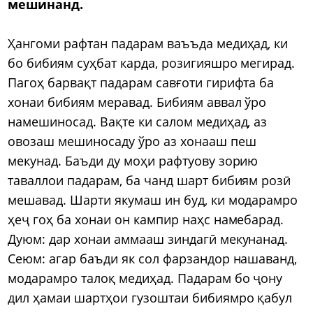
мешинанд.
Ҳангоми рафтан падарам ваъъда медиҳад, ки
бо бибиям суҳбат карда, розигияшро мегирад.
Пагоҳ барвақт падарам савғоти гирифта ба
хонаи бибиям меравад. Бибиям аввал ўро
намешиносад. Вақте ки салом медиҳад, аз
овозаш мешиносаду ўро аз хонааш пеш
мекунад. Баъди ду моҳи рафтуову зорию
таваллои падарам, ба чанд шарт бибиям розӣ
мешавад. Шарти якумаш ин буд, ки модарамро
ҳеҷ гоҳ ба хонаи он кампир наҳс намебарад.
Дуюм: дар хонаи аммааш зиндагӣ мекунанад.
Сеюм: агар баъди як сол фарзандор нашаванд,
модарамро талоқ медиҳад. Падарам бо ҷону
дил ҳамаи шартҳои гузоштаи бибиямро қабул