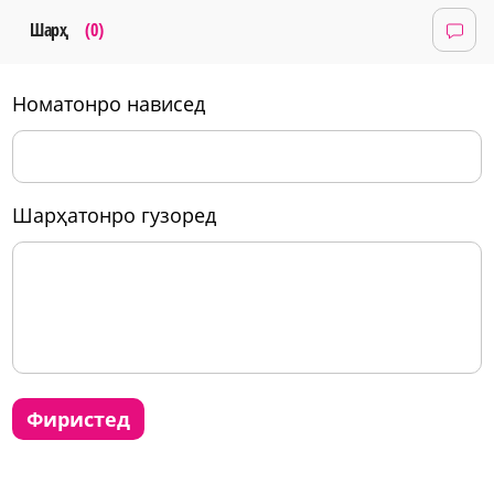
Шарҳ
(0)
номатонро нависед
шарҳатонро гузоред
фиристед