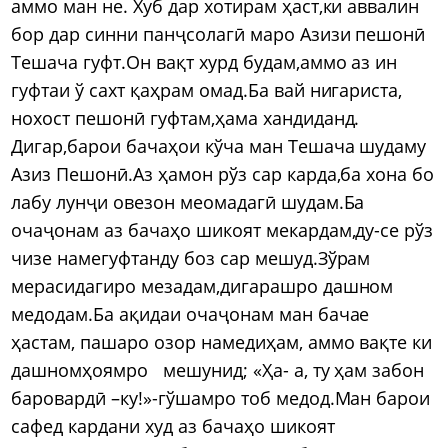
аммо ман не. Хуб дар хотирам ҳаст,ки аввалин
бор дар синни панҷсолагӣ маро Азизи пешонӣ
Тешача гуфт.Он вақт хурд будам,аммо аз ин
гуфтаи ў сахт қаҳрам омад.Ба вай нигариста,
нохост пешонӣ гуфтам,ҳама хандиданд.
Дигар,барои бачаҳои кўча ман Тешача шудаму
Азиз Пешонӣ.Аз ҳамон рўз сар карда,ба хона бо
лабу лунҷи овезон меомадагӣ шудам.Ба
очаҷонам аз бачаҳо шикоят мекардам,ду-се рўз
чизе намегуфтанду боз сар мешуд.Зўрам
мерасидагиро мезадам,дигарашро дашном
медодам.Ба ақидаи очаҷонам ман бачае
ҳастам, пашаро озор намедиҳам, аммо вақте ки
дашномҳоямро мешунид; «Ҳа- а, ту ҳам забон
баровардӣ –ку!»-гўшамро тоб медод.Ман барои
cафед кардани худ аз бачаҳо шикоят