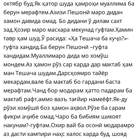
октябр буд.Як қатор шуда ҳамроҳи муаллима ба
берун мерафтем.Азизи Пешонӣ маро дидан
замон давида омад. Бо дидани ў дилам сахт
зад.Ҳозир маро масхара мекунад гуфтам.Ҳамин
тавр ҳам шуд.Ў расида: «Ҳа Тешача ба куҷо?»-
гуфта хандид.Ба берун Пешонӣ –гуфта
хандидам.Муаллимаро дида мо хомўш
мондем.Аз ҳамон рўз сар карда дар мактаб ҳам
ман Тешача шудам.Дарсҳоямро тайёр
мекардам,вале ба мактаб бо гардани баста
мерафтам.Чанд бор модарам ҳатто падарам ба
мактаб рафт,аммо вазъ тағйир намеёфт.Як-ду
рўзи хомўшӣ боз ҳамон аҳвол.Рўзе ба сарам
фикри аҷибе омад.Чаро ба бибиям шикоят
накунам?-гуфтам.Охир вай ба осонӣ модарамро
аз дасти кампири наҳс халос карда буд, шояд