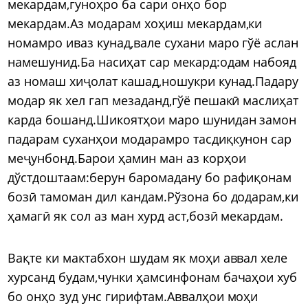
мекардам,гуноҳро ба сари онҳо бор
мекардам.Аз модарам хоҳиш мекардам,ки
номамро иваз кунад,вале сухани маро гўё аслан
намешунид.Ба насиҳат сар мекард:одам набояд
аз номаш хиҷолат кашад,ношукри кунад.Падару
модар як хел гап мезаданд,гўё пешакӣ маслиҳат
карда бошанд.Шикоятҳои маро шунидан замон
падарам суханҳои модарамро тасдиқкунон сар
меҷунбонд.Барои ҳамин ман аз корҳои
дўстдоштаам:берун баромадану бо рафиқонам
бозӣ тамоман дил кандам.Рўзона бо додарам,ки
ҳамагӣ як сол аз ман хурд аст,бозӣ мекардам.
Вақте ки мактабхон шудам як моҳи аввал хеле
хурсанд будам,чунки ҳамсинфонам бачаҳои хуб
бо онҳо зуд унс гирифтам.Аввалҳои моҳи