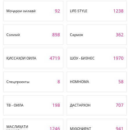
92
1238
Моҷарои оилавӣ
LIFE-STYLE
898
362
Солимӣ
Сармоя
4719
1970
ҚИССАҲОИ ОИЛА
ШОУ - БИЗНЕС
8
58
Спецпроекты
НОМНОМА
198
707
ТВ - ОИЛА
ДАСТАРХОН
МАСЛИҲАТИ
1246
941
МУҲОҶИРАТ