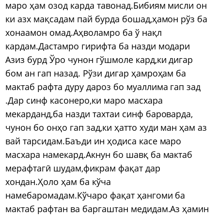
маро ҳам озод карда тавонад.Бибиям мисли он
ки азх мақсадам пай бурда бошад,ҳамон рўз ба
хонаамон омад.Аҳволамро ба ў нақл
кардам.Дастамро гирифта ба назди модари
Азиз бурд Ўро чунон гўшмоле кард,ки дигар
бом ан гап назад. Рўзи дигар ҳамроҳам ба
мактаб рафта дуру дароз бо муаллима гап зад
.Дар синф касонеро,ки маро масхара
мекарданд,ба назди тахтаи синф бароварда,
чунон бо онҳо гап зад,ки ҳатто худи ман ҳам аз
вай тарсидам.Баъди ин ҳодиса касе маро
масхара намекард.Акнун бо шавқ ба мактаб
мерафтагӣ шудам,фикрам фақат дар
хондан.Ҳоло ҳам ба кўча
намебаромадам.Кўчаро фақат ҳангоми ба
мактаб рафтан ва баргаштан медидам.Аз ҳамин