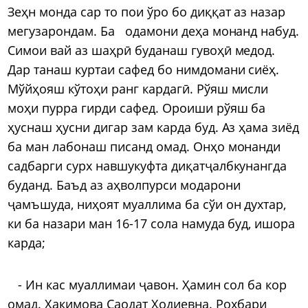
Зеҳн монда сар то пои ўро бо диққат аз назар
мегузарондам. Ба одамони деҳа монанд набуд.
Симои вай аз шаҳрӣ буданаш гувоҳӣ медод.
Дар танаш куртаи сафед бо нимдомани сиёҳ.
Мўйҳояш кўтоҳи ранг кардагӣ. Рўяш мисли
моҳи пурра гирди сафед. Ороиши рўяш ба
ҳуснаш ҳусни дигар зам карда буд. Аз ҳама зиёд
ба ман лабонаш писанд омад. Онҳо монанди
садбарги сурх навшукуфта диқатҷалбкунангда
буданд. Баъд аз аҳволпурси модарони
ҷамъшуда, ниҳоят муаллима ба сўи он духтар,
ки ба назари ман 16-17 сола намуда буд, ишора
карда;
- Ин кас муаллимаи ҷавон. Ҳамин сол ба кор
омад. Ҳакимова Саодат Ҳодиевна. Роҳбари