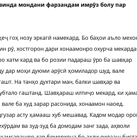
 зинда мондани фарзандам имрӯз болу пар
еҷ гоҳ нозу эркагӣ намекард. Бо баҳои аъло мехо
 ин рӯ, хостгорон дари хонаамонро охурча мекарда
о хатм кард ва бо розии падараш ӯро ба шавҳар
ду дар моҳи дуюми арӯсӣ ҳомиладор шуд, вале
ашт. На танҳо духтари ман, балки шавҳар ва
убтало гаштанд. Шавҳараш илтиҷо мекард, ки ҳам
 вале ба худ зарар расонида, хонаамон наоед.
дгузар асту ҳамааш хуб мешавад. Кадом модар ор
хӯрдам ва зуд-зуд ба домодам занг зада, аҳволи
 ҳамсарашро дар беморхона бо аҳли оилааш бист