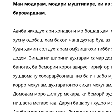
Ман модарам, модари муштипаре, ки аз
баровардаам.
Адиба яккадухтари хонадони мо бошад ҳам, ҳ
ҳусну одобаш ҳам баҳои чанд духтар буд, аз
Худи ҳамин сол духтарам омӯзишгоҳи тиббир
додем. Зиндагии ширини духтарам самар до
баногаҳ ба бемории коронавирус гирифтор г
хушдоману хоҳарарӯсонаш низ ба ин вабо м
корро мекунам, духтаратонро сиҳат мекунам,
Домодам моро дилпур мекард, ки беморӣ зу
нишаста метавонад. Дарун ба дарун худро ме
Адибаамро мепурсидам. Домод қоил шуд, ки