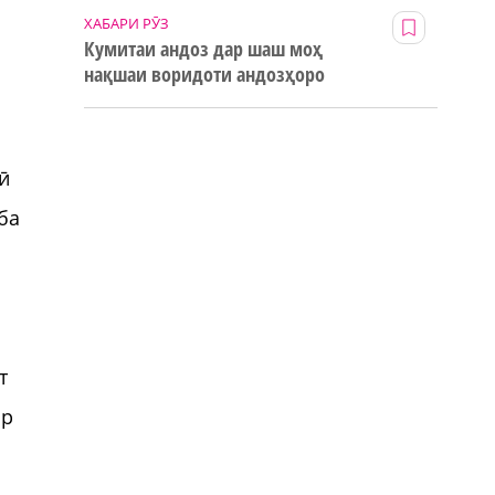
ХАБАРИ РӮЗ
Кумитаи андоз дар шаш моҳ
нақшаи воридоти андозҳоро
123% иҷро кард
ӣ
ба
т
ор