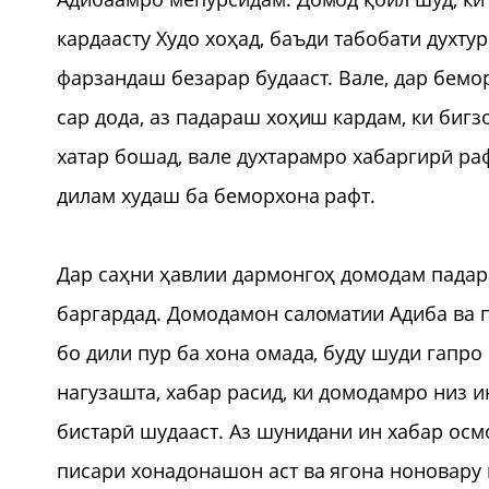
кардаасту Худо хоҳад, баъди табобати духту
фарзандаш безарар будааст. Вале, дар бемо
сар дода, аз падараш хоҳиш кардам, ки биг
хатар бошад, вале духтарамро хабаргирӣ р
дилам худаш ба беморхона рафт.
Дар саҳни ҳавлии дармонгоҳ домодам падара
баргардад. Домодамон саломатии Адиба ва 
бо дили пур ба хона омада, буду шуди гапро 
нагузашта, хабар расид, ки домодамро низ и
бистарӣ шудааст. Аз шунидани ин хабар осм
писари хонадонашон аст ва ягона ноновару 