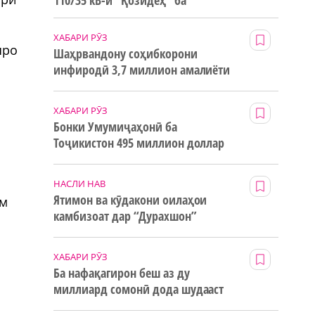
110/35 кВ-и “Қозидеҳ” ба
истифода дода мешавад
ХАБАРИ РӮЗ
яро
Шаҳрвандону соҳибкорони
инфиродӣ 3,7 миллион амалиёти
ғайринақдӣ анҷом додаанд
ХАБАРИ РӮЗ
Бонки Умумиҷаҳонӣ ба
Тоҷикистон 495 миллион доллар
маблағи грантӣ додааст
НАСЛИ НАВ
Ятимон ва кӯдакони оилаҳои
ам
камбизоат дар “Дурахшон”
истироҳат мекунанд
ХАБАРИ РӮЗ
Ба нафақагирон беш аз ду
миллиард сомонӣ дода шудааст