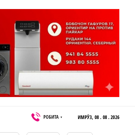
РОБИТА
ИМРӮЗ,
08 . 08 . 2026
▼