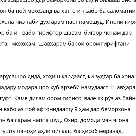
рон ба пой мехезанд ва ҳатто ин вабо ба саломатии
рхона низ таби духтарам паст намешуд. Инони гир
зор ба ин вабо гирифтор шавам, бигзор ҷонам дар
афтан мехоҳам. Шавҳарам барои ором гирифтани
рӯсашро дида, хоҳиш кардааст, ки зудтар ба хона
падару модарашро хуб арзёбӣ намудааст. Шавҳар
гуфт. Каме дилам ором гирифт, вале як рӯз аз байн
н вабо аз пой афтонидаасту ӯ ҳам дар беморхона
он ба сарам чаппа шуд. Охир, домоди ман ягона
пушту паноҳи аҳли оилааш ба ҳисоб меравад.