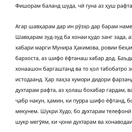
Фишорам баланд шуда, чӣ гуна аз ҳуш рафт
Агар шавҳарам дар ин рӯзҳо дар барам наме
Шавҳарам зуд-зуд ба хонаи қудо занг зада, 
хабари марги Мунира Ҳакимова, ровии беҳа
бархоста, аз шифо ёфтанаш хабар дод. Баъд
хонаашон баргаштанд ва то ҳол табобатро з
истодаанд. Ҳар лаҳза хумори дидори фарзан
духтарам рафта, аз ҳолаш бохабар гардам, в
ҷабр накун, ҳамин, ки пурра шифо ёфтанд, б
мекунем. Шукри Худо, бо духтарам телефон
шукр мегӯям, ки ҷони духтарам ва хонавода