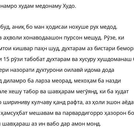
анамро худам медонаму Худо.
буд, аниқ бо ман ҳодисаи нохуше рух медод.
аз аҳволи хонаводаашон пурсон мешуд. Рӯзе, ки
мтои кишвар паҳн шуд, духтарам аз бистари бемор
и 15 рӯзи табобат духтарам ва хусуру хушдоманаш 
ери назорати духтурони оилавӣ идома дода
д диламро ба ларза меорад, мехоҳам ба назди
але хешу табор ва шавҳарам мегӯянд, ки ба худат
о шириниву кулчаву қанд рафта, аз ҳоли эшон аёда
ӣ ҳамсуҳбат мешавам ва парвардигорро ҳазорон б
и шавҳараш аз ин вабо дар амон монд.