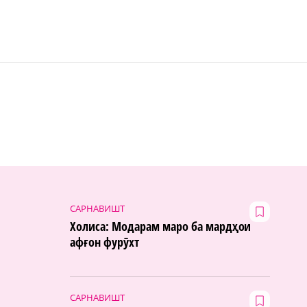
САРНАВИШТ
Холиса: Модарам маро ба мардҳои
афғон фурӯхт
САРНАВИШТ