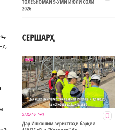
ТОЛЕЪНОМАИ 9-УМИ ИЮЛИ СОЛИ
2026
СЕРШАРҲ
нд,
нд.
а
ом
ХАБАРИ РӮЗ
Дар Ишкошим зеристгоҳи барқии
арӣ