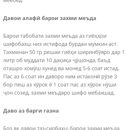
Давои алафӣ барои захми меъда
Барои табобати захми меъда аз гиёҳҳои
шифобахш низ истифода бурдан мумкин аст.
Тахминан 50 гр решаи гиёҳи ширинбӯяро дар 1
литр об муддати 10 дақиқа ҷӯшонда, баъд
оташро хомӯш кунед ва монед 5-6 соат истад.
Пас аз 6 соат ин даворо ним истаконӣ рӯзе 3
бор пеш аз хӯрок ё 1 соат пас аз хӯрок нӯши
ҷон созед, захми меъдаро шифо мебахшад.
Даво аз барги газна
Боз як давои таъсирбахш барои захми меъда