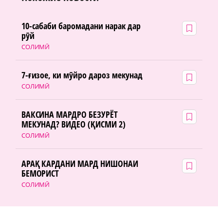
10-сабаби баромадани нарак дар
рӯй
СОЛИМӢ
7-ғизое, ки мӯйро дароз мекунад
СОЛИМӢ
ВАКСИНА МАРДРО БЕЗУРЁТ
МЕКУНАД? ВИДЕО (ҚИСМИ 2)
СОЛИМӢ
АРАҚ КАРДАНИ МАРД НИШОНАИ
БЕМОРИСТ
СОЛИМӢ