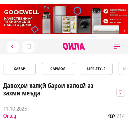
ХАБАР
САРМОЯ
LIFE-STYLE
М
Давоҳои халқӣ барои халосӣ аз
захми меъда
11.10.2025
Oila.tj
714