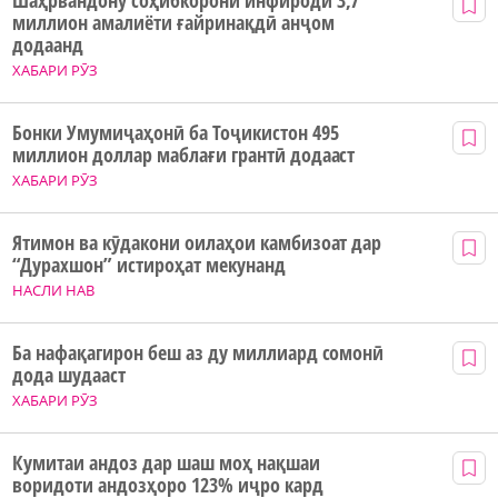
Шаҳрвандону соҳибкорони инфиродӣ 3,7
миллион амалиёти ғайринақдӣ анҷом
додаанд
ХАБАРИ РӮЗ
Бонки Умумиҷаҳонӣ ба Тоҷикистон 495
миллион доллар маблағи грантӣ додааст
ХАБАРИ РӮЗ
Ятимон ва кӯдакони оилаҳои камбизоат дар
“Дурахшон” истироҳат мекунанд
НАСЛИ НАВ
Ба нафақагирон беш аз ду миллиард сомонӣ
дода шудааст
ХАБАРИ РӮЗ
Кумитаи андоз дар шаш моҳ нақшаи
воридоти андозҳоро 123% иҷро кард