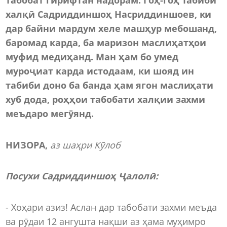
халқӣ Садриддиншоҳ Насриддиншоев, ки
дар байни мардум хеле машҳур мебошанд,
баромад карда, ба маризон маслиҳатҳои
муфид медиҳанд. Ман ҳам бо умед
муроҷиат карда истодаам, ки шояд ин
табиби доно ба банда ҳам ягон маслиҳати
хуб дода, роҳҳои табобати халқии захми
меъдаро мегӯянд.
НИЗОРА,
аз шаҳри Кӯлоб
Посухи Садриддиншоҳ Ҷалолӣ:
- Хоҳари азиз! Аслан дар табобати захми меъда
ва рӯдаи 12 ангушта нақши аз ҳама муҳимро