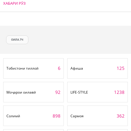
ХАБАРИ РӮЗ
ОИЛА.ТЧ
6
125
Тобистони тиллоӣ
Афиша
92
1238
Моҷарои оилавӣ
LIFE-STYLE
898
362
Солимӣ
Сармоя