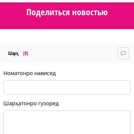
Поделиться новостью
Шарҳ
(0)
номатонро нависед
шарҳатонро гузоред