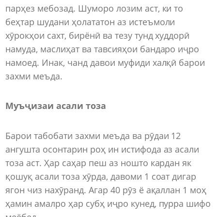
парҳез мебозад. Шуморо лозим аст, ки то
беҳтар шудани ҳолататон аз истеъмоли
хӯрокҳои сахт, бирёнӣ ва тезу тунд худдорӣ
намуда, маслиҳат ва тавсияҳои бандаро иҷро
намоед. Инак, чанд давои муфиди халқӣ барои
захми меъда.
Муъҷизаи асали тоза
Барои табобати захми меъда ва рӯдаи 12
ангушта осонтарин роҳ ин истифода аз асали
тоза аст. Ҳар саҳар пеш аз ношто кардан як
қошуқ асали тоза хӯрда, давоми 1 соат дигар
ягон чиз нахӯранд. Агар 40 рӯз ё ақаллан 1 моҳ
ҳамин амалро ҳар субҳ иҷро кунед, пурра шифо
меёбед.