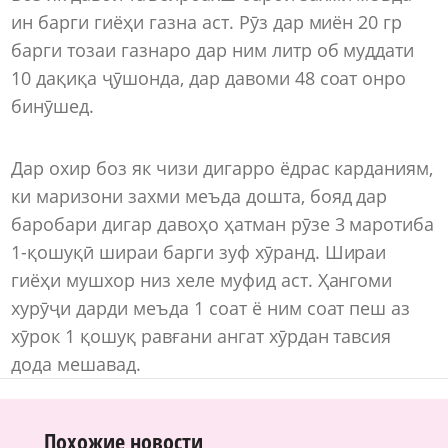
ин барги гиёҳи газна аст. Рӯз дар миён 20 гр
барги тозаи газнаро дар ним литр об муддати
10 дақиқа ҷӯшонда, дар давоми 48 соат онро
бинӯшед.
Дар охир боз як чизи дигарро ёдрас карданиям,
ки маризони захми меъда дошта, бояд дар
баробари дигар давоҳо ҳатман рӯзе 3 маротиба
1-қошуқӣ шираи барги зуф хӯранд. Шираи
гиёҳи мушхор низ хеле муфид аст. Ҳангоми
хурӯҷи дарди меъда 1 соат ё ним соат пеш аз
хӯрок 1 қошуқ равғани ангат хӯрдан тавсия
дода мешавад.
Похожие новости