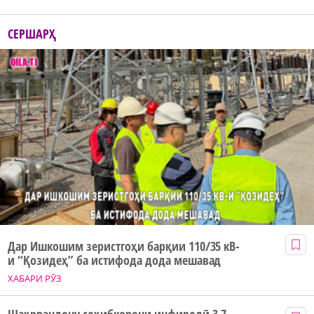
СЕРШАРҲ
Дар Ишкошим зеристгоҳи барқии 110/35 кВ-
и “Қозидеҳ” ба истифода дода мешавад
ХАБАРИ РӮЗ