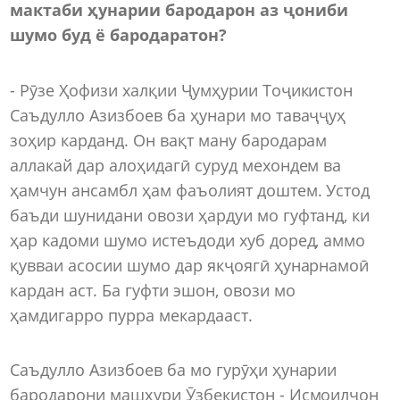
мактаби ҳунарии бародарон аз ҷониби
ш
умо буд ё бародаратон?
- Рӯзе Ҳофизи халқии Ҷумҳурии Тоҷикистон
Саъдулло Азизбоев ба ҳунари мо таваҷҷуҳ
зоҳир карданд. Он вақт ману бародарам
аллакай дар алоҳидагӣ суруд мехондем ва
ҳамчун ансамбл ҳам фаъолият доштем. Устод
баъди шунидани овози ҳардуи мо гуфтанд, ки
ҳар кадоми шумо истеъдоди хуб доред, аммо
қувваи асосии шумо дар якҷоягӣ ҳунарнамоӣ
кардан аст. Ба гуфти эшон, овози мо
ҳамдигарро пурра мекардааст.
Саъдулло Азизбоев ба мо гурӯҳи ҳунарии
бародарони машҳури Ӯзбекистон - Исмоилҷон