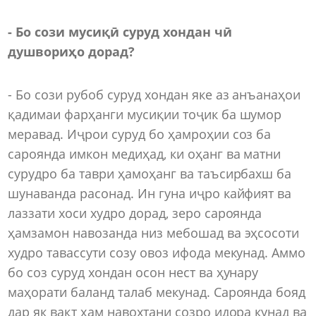
- Бо сози мусиқӣ суруд хондан чӣ
душвориҳо дорад?
- Бо сози рубоб суруд хондан яке аз анъанаҳои
қадимаи фарҳанги мусиқии тоҷик ба шумор
меравад. Иҷрои суруд бо ҳамроҳии соз ба
сароянда имкон медиҳад, ки оҳанг ва матни
сурудро ба таври ҳамоҳанг ва таъсирбахш ба
шунаванда расонад. Ин гуна иҷро кайфият ва
лаззати хоси худро дорад, зеро сароянда
ҳамзамон навозанда низ мебошад ва эҳсосоти
худро тавассути созу овоз ифода мекунад. Аммо
бо соз суруд хондан осон нест ва ҳунару
маҳорати баланд талаб мекунад. Сароянда бояд
дар як вақт ҳам навохтани созро идора кунад ва