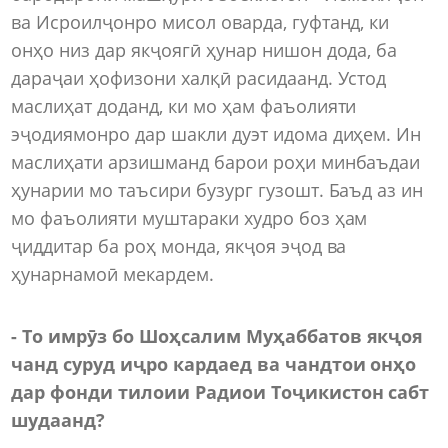
ва Исроилҷонро мисол оварда, гуфтанд, ки
онҳо низ дар якҷоягӣ ҳунар нишон дода, ба
дараҷаи ҳофизони халқӣ расидаанд. Устод
маслиҳат доданд, ки мо ҳам фаъолияти
эҷодиямонро дар шакли дуэт идома диҳем. Ин
маслиҳати арзишманд барои роҳи минбаъдаи
ҳунарии мо таъсири бузург гузошт. Баъд аз ин
мо фаъолияти муштараки худро боз ҳам
ҷиддитар ба роҳ монда, якҷоя эҷод ва
ҳунарнамоӣ мекардем.
- То имрӯз бо Шоҳсалим Муҳаббатов якҷоя
чанд суруд иҷро кардаед ва чандтои онҳо
дар фонди тилоии Радиои Тоҷикистон сабт
шудаанд?