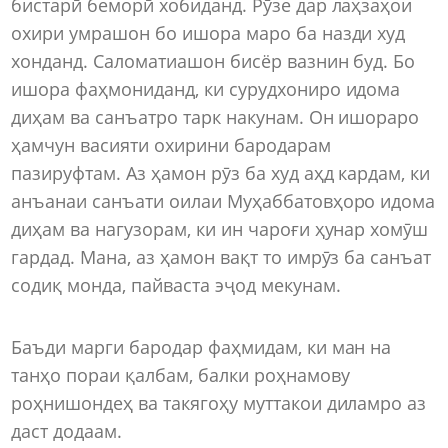
бистарӣ беморӣ хобиданд. Рӯзе дар лаҳзаҳои
охири умрашон бо ишора маро ба назди худ
хонданд. Саломатиашон бисёр вазнин буд. Бо
ишора фаҳмониданд, ки сурудхониро идома
диҳам ва санъатро тарк накунам. Он ишораро
ҳамчун васияти охирини бародарам
пазируфтам. Аз ҳамон рӯз ба худ аҳд кардам, ки
анъанаи санъати оилаи Муҳаббатовҳоро идома
диҳам ва нагузорам, ки ин чароғи ҳунар хомӯш
гардад. Мана, аз ҳамон вақт то имрӯз ба санъат
содиқ монда, пайваста эҷод мекунам.
Баъди марги бародар фаҳмидам, ки ман на
танҳо пораи қалбам, балки роҳнамову
роҳнишондеҳ ва такягоҳу муттакои диламро аз
даст додаам.