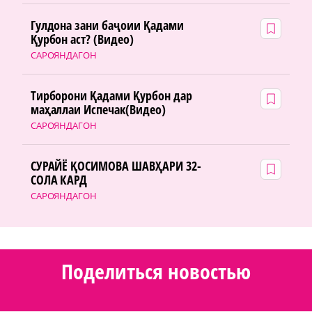
Гулдона зани баҷоии Қадами
Қурбон аст? (Видео)
САРОЯНДАГОН
Тирборони Қадами Қурбон дар
маҳаллаи Испечак(Видео)
САРОЯНДАГОН
СУРАЙЁ ҚОСИМОВА ШАВҲАРИ 32-
СОЛА КАРД
САРОЯНДАГОН
Поделиться новостью