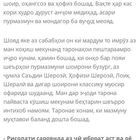
шоир, оҳангсоз ва ҳофиз бошад. Вақте ҳар кас
кори худро дуруст анҷом медиҳад, асари
пурмазмун ва мондагор ба вуҷуд меояд.
Шояд яке аз сабабҳои он ки мардум то имрӯз аз
ман хоҳиш мекунанд таронаҳои пештараамро
иҷро кунам, ҳамин бошад, ки онҳо бар пояи
шеърҳои пурмазмуни шоирони бузург, аз
ҷумла Саъдии Шерозӣ, Ҳофизи Шерозӣ, Лоиқ
Шералӣ ва дигар шоирони классику муосир
офарида шудаанд. Ман дар эҷоди тарона
пайваста кӯшиш мекунам беҳтарин шеърро
интихоб намоям. Таронае хонам, ки мазмуну
муҳтавои баланд дошта бошад.
- Рисолати сароянда аз чӣ иборат аст ва оё