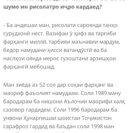
ш
умо ин рисолатро иҷро кардаед?
- Ба андешаи ман, рисолати сароянда танҳо
сурудхонӣ нест. Вазифаи ӯ ҳифз ва тарғиби
фарҳанги миллӣ, тарбияи маънавии мардум,
бедор намудани ҳисси ватандӯстӣ ва ба
наслҳои оянда мерос гузоштани арзишҳои
фарҳангӣ мебошад.
Ман зиёда аз 52 сол дар соҳаи фарҳанг ва
маориф фаъолият намудаам. Соли 1989 ману
бародарам ба нишони Аълочии маорифи халқ
сазовор гардидем. Соли 1996 бародарам ба
унвони Ҳунарпешаи шоистаи Тоҷикистон
сарафроз гардид ва баъдан соли 1998 ман