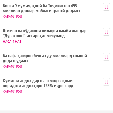
Бонки Умумиҷаҳонӣ ба Тоҷикистон 495
миллион доллар маблағи грантӣ додааст
ХАБАРИ РӮЗ
Ятимон ва кӯдакони оилаҳои камбизоат дар
“Дурахшон” истироҳат мекунанд
НАСЛИ НАВ
Ба нафақагирон беш аз ду миллиард сомонӣ
дода шудааст
ХАБАРИ РӮЗ
Кумитаи андоз дар шаш моҳ нақшаи
воридоти андозҳоро 123% иҷро кард
ХАБАРИ РӮЗ