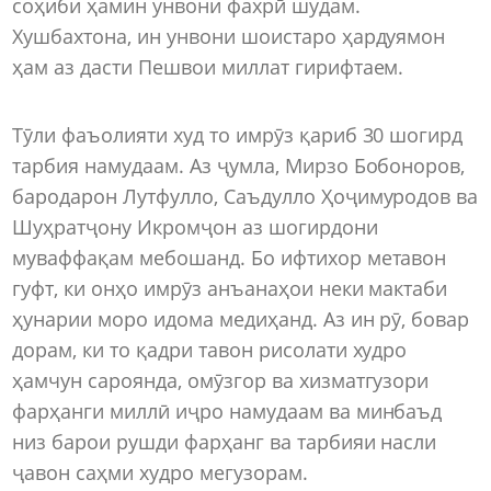
соҳиби ҳамин унвони фахрӣ шудам.
Хушбахтона, ин унвони шоистаро ҳардуямон
ҳам аз дасти Пешвои миллат гирифтаем.
Тӯли фаъолияти худ то имрӯз қариб 30 шогирд
тарбия намудаам. Аз ҷумла, Мирзо Бобоноров,
бародарон Лутфулло, Саъдулло Ҳоҷимуродов ва
Шуҳратҷону Икромҷон аз шогирдони
муваффақам мебошанд. Бо ифтихор метавон
гуфт, ки онҳо имрӯз анъанаҳои неки мактаби
ҳунарии моро идома медиҳанд. Аз ин рӯ, бовар
дорам, ки то қадри тавон рисолати худро
ҳамчун сароянда, омӯзгор ва хизматгузори
фарҳанги миллӣ иҷро намудаам ва минбаъд
низ барои рушди фарҳанг ва тарбияи насли
ҷавон саҳми худро мегузорам.