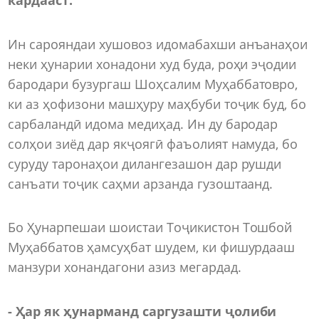
Ин сарояндаи хушовоз идомабахши анъанаҳои
неки ҳунарии хонадони худ буда, роҳи эҷодии
бародари бузургаш Шоҳсалим Муҳаббатовро,
ки аз ҳофизони машҳуру маҳбуби тоҷик буд, бо
сарбаландӣ идома медиҳад. Ин ду бародар
солҳои зиёд дар якҷоягӣ фаъолият намуда, бо
суруду таронаҳои дилангезашон дар рушди
санъати тоҷик саҳми арзанда гузоштаанд.
Бо Ҳунарпешаи шоистаи Тоҷикистон Тошбой
Муҳаббатов ҳамсуҳбат шудем, ки фишурдааш
манзури хонандагони азиз мегардад.
- Ҳар як ҳунарманд саргузашти ҷолиби