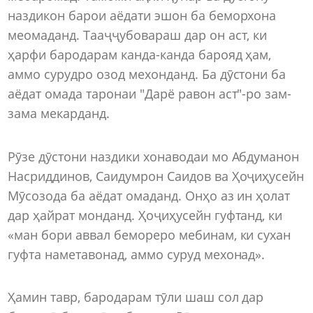
наздикон барои аёдати эшон ба беморхона
меомаданд. Тааҷҷубовараш дар он аст, ки
ҳарфи бародарам канда-канда барояд ҳам,
аммо сурудро озод мехонданд. Ба дӯстони ба
аёдат омада таронаи "Дарё равон аст"-ро зам-
зама мекарданд.
Рӯзе дӯстони наздики хонаводаи мо Абдуманон
Насриддинов, Саидумрон Саидов ва Ҳоҷиҳусейн
Мӯсозода ба аёдат омаданд. Онҳо аз ин ҳолат
дар ҳайрат монданд. Ҳоҷиҳусейн гуфтанд, ки
«ман бори аввал бемореро мебинам, ки сухан
гуфта наметавонад, аммо суруд мехонад».
Ҳамин тавр, бародарам тӯли шаш сол дар