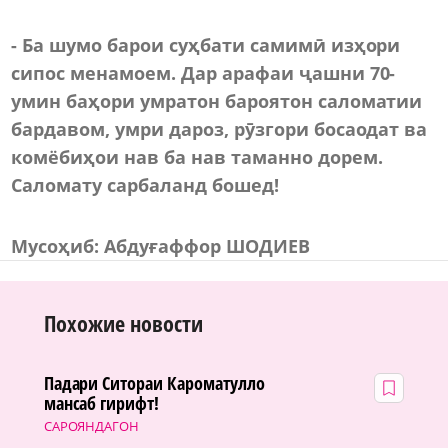
- Ба
ш
умо барои суҳбати самимӣ изҳори
сипос менамоем. Дар арафаи ҷашни 70-
умин баҳори умратон бароятон саломатии
бардавом, умри дароз, рӯзгори босаодат ва
комёбиҳои нав ба нав таманно дорем.
Саломату сарбаланд бошед!
Мусоҳиб
:
Абдуғаффор ШОДИЕВ
Похожие новости
Падари Ситораи Кароматулло
мансаб гирифт!
САРОЯНДАГОН