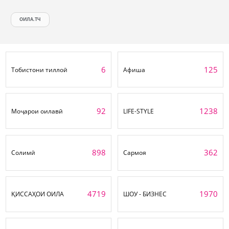
ОИЛА.ТЧ
6
125
Тобистони тиллоӣ
Афиша
92
1238
Моҷарои оилавӣ
LIFE-STYLE
898
362
Солимӣ
Сармоя
4719
1970
ҚИССАҲОИ ОИЛА
ШОУ - БИЗНЕС