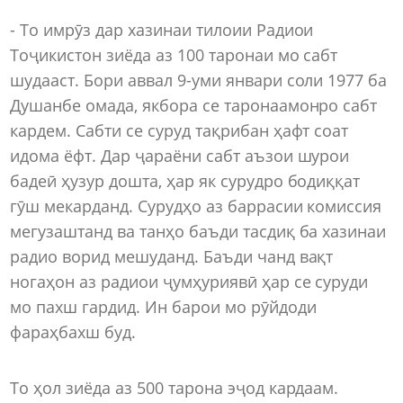
- То имрӯз дар хазинаи тилоии Радиои
Тоҷикистон зиёда аз 100 таронаи мо сабт
шудааст. Бори аввал 9-уми январи соли 1977 ба
Душанбе омада, якбора се таронаамонро сабт
кардем. Сабти се суруд тақрибан ҳафт соат
идома ёфт. Дар ҷараёни сабт аъзои шурои
бадеӣ ҳузур дошта, ҳар як сурудро бодиққат
гӯш мекарданд. Сурудҳо аз баррасии комиссия
мегузаштанд ва танҳо баъди тасдиқ ба хазинаи
радио ворид мешуданд. Баъди чанд вақт
ногаҳон аз радиои ҷумҳуриявӣ ҳар се суруди
мо пахш гардид. Ин барои мо рӯйдоди
фараҳбахш буд.
То ҳол зиёда аз 500 тарона эҷод кардаам.