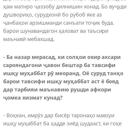
ҳам матнро ҷаззобу дилнишин хонад. Бо вуҷуди
душвориҳо, сурудхонӣ бо рубоб яке аз
ҷанбаҳои арзишманди санъати тоҷик буда,
барои шунавандагон ҳаловат ва таъсири
маънавӣ мебахшад.
- Ба назар мерасад, ки солҳои охир аксари
сарояндагони ҷавон бештар ба тавсифи
ишқу муҳаббат рӯ меоранд. Оё суруд танҳо
барои тавсифи ишқу муҳаббат аст ё бояд
дар тарбияи маънавию рушди афкори
ҷомеа хизмат кунад?
- Воқеан, имрӯз дар бисёр таронаҳо мавзуи
ишқу муҳаббат ба ҳадде зиёд шудааст, ки гоҳе