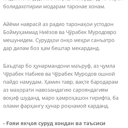
болидахотирии модарам таронае хонам.
Айёми наврасӣ аз радио таронаҳои устодон
Боймуҳаммад Ниёзов ва Ҷӯрабек Муродовро
мешунидем. Сурудҳои онҳо меҳри санъатро
дар дилам боз ҳам бештар мекарданд.
Баъдтар бо ҳунармандони маъруф, аз ҷумла
Ҷӯрабек Набиев ва Ҷӯрабек Муродов ошноӣ
пайдо намудам. Ҳамин тавр, вақте бародарам
аз маҳорати навозандагию сарояндагиям
воқиф шуданд, маро ҳамроҳашон гирифта, ба
олами фарҳангу ҳунар роҳнамоӣ карданд.
- Ғояи якҷоя суруд хондан ва таъсиси