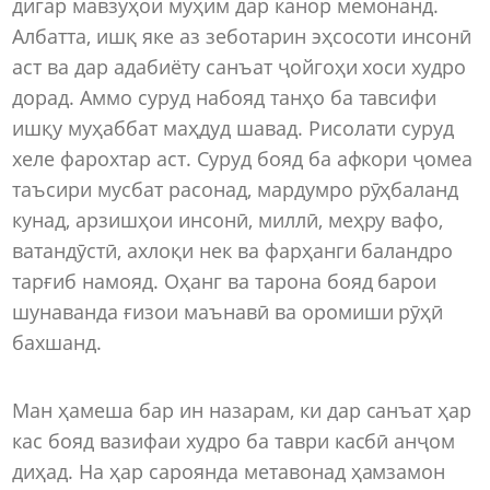
дигар мавзуҳои муҳим дар канор мемонанд.
Албатта, ишқ яке аз зеботарин эҳсосоти инсонӣ
аст ва дар адабиёту санъат ҷойгоҳи хоси худро
дорад. Аммо суруд набояд танҳо ба тавсифи
ишқу муҳаббат маҳдуд шавад. Рисолати суруд
хеле фарохтар аст. Суруд бояд ба афкори ҷомеа
таъсири мусбат расонад, мардумро рӯҳбаланд
кунад, арзишҳои инсонӣ, миллӣ, меҳру вафо,
ватандӯстӣ, ахлоқи нек ва фарҳанги баландро
тарғиб намояд. Оҳанг ва тарона бояд барои
шунаванда ғизои маънавӣ ва оромиши рӯҳӣ
бахшанд.
Ман ҳамеша бар ин назарам, ки дар санъат ҳар
кас бояд вазифаи худро ба таври касбӣ анҷом
диҳад. На ҳар сароянда метавонад ҳамзамон