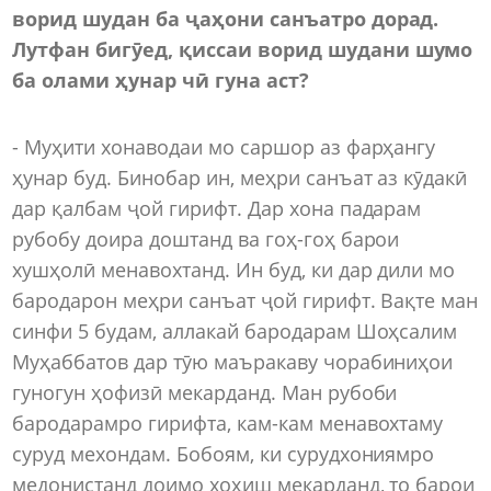
ворид шудан ба ҷаҳони санъатро дорад.
Лутфан бигӯед
,
қиссаи ворид шудани
ш
умо
ба олами ҳунар чӣ гуна аст?
- Муҳити хонаводаи мо саршор аз фарҳангу
ҳунар буд. Бинобар ин, меҳри санъат аз кӯдакӣ
дар қалбам ҷой гирифт. Дар хона падарам
рубобу доира доштанд ва гоҳ-гоҳ барои
хушҳолӣ менавохтанд. Ин буд, ки дар дили мо
бародарон меҳри санъат ҷой гирифт. Вақте ман
синфи 5 будам, аллакай бародарам Шоҳсалим
Муҳаббатов дар тӯю маъракаву чорабиниҳои
гуногун ҳофизӣ мекарданд. Ман рубоби
бародарамро гирифта, кам-кам менавохтаму
суруд мехондам. Бобоям, ки сурудхониямро
медонистанд доимо хоҳиш мекарданд, то барои