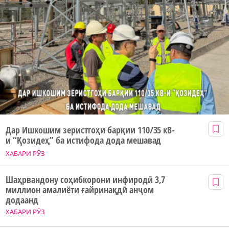
Дар Ишкошим зеристгоҳи барқии 110/35 кВ-
и “Қозидеҳ” ба истифода дода мешавад
ХАБАРИ РӮЗ
Шаҳрвандону соҳибкорони инфиродӣ 3,7
миллион амалиёти ғайринақдӣ анҷом
додаанд
ХАБАРИ РӮЗ