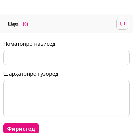
Шарҳ
(0)
номатонро нависед
шарҳатонро гузоред
фиристед