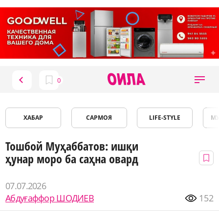
ХАБАР
САРМОЯ
LIFE-STYLE
М
Тошбой Муҳаббатов: ишқи
ҳунар моро ба саҳна овард
07.07.2026
Абдуғаффор ШОДИЕВ
152