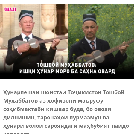
Ҳунарпешаи шоистаи Тоҷикистон Тошбой
Муҳаббатов аз ҳофизони маъруфу
соҳибмактаби кишвар буда, бо овози
дилнишин, таронаҳои пурмазмун ва
ҳунари волои сарояндагӣ маҳбубият пайдо
кардааст.