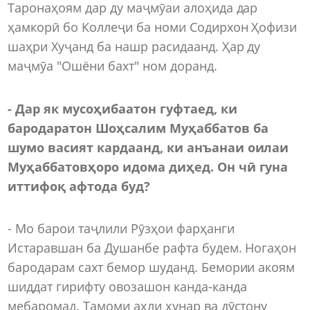
Таронаҳоям дар ду маҷмӯаи алоҳида дар
ҳамкорӣ бо Коллеҷи ба номи Содирхон Ҳофизи
шаҳри Хуҷанд ба нашр расидаанд. Ҳар ду
маҷмӯа "Ошёни бахт" ном доранд.
- Дар як мусоҳибаатон гуфтаед, ки
бародаратон Шоҳсалим Муҳаббатов ба
ш
умо васият кардаанд, ки анъанаи оилаи
Муҳаббатовҳоро идома диҳед. Он чӣ гуна
иттифоқ афтода буд?
- Мо барои таҷлили Рӯзҳои фарҳанги
Истаравшан ба Душанбе рафта будем. Ногаҳон
бародарам сахт бемор шуданд. Бемории акоям
шиддат гирифту овозашон канда-канда
мебаромад. Тамоми аҳли ҳунар ва дӯстону