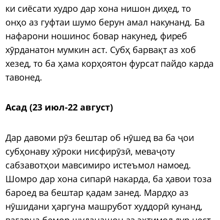
ки сиёсати худро дар хона нишон диҳед, то
онҳо аз гуфтаи шумо берун амал накунанд. Ба
нафарони ношинос бовар накунед, фиреб
хӯрданатон мумкин аст. Субҳ барвақт аз хоб
хезед, то ба ҳама корҳоятон фурсат пайдо карда
тавонед.
Асад (23 июл-22 август)
Дар давоми рӯз бештар об нӯшед ва ба ҷои
субҳонаву хӯроки нисфирӯзӣ, меваҷоту
сабзавотҳои мавсимиро истеъмол намоед.
Шомро дар хона сипарӣ накарда, ба ҳавои тоза
бароед ва бештар қадам занед. Мардҳо аз
нӯшидани ҳаргуна машрубот худдорӣ кунанд,
вагарна бемор шуданашон аз эҳтимол дур нест.