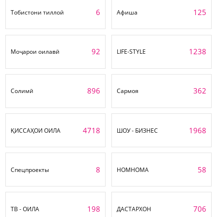
6
125
Тобистони тиллоӣ
Афиша
92
1238
Моҷарои оилавӣ
LIFE-STYLE
896
362
Солимӣ
Сармоя
4718
1968
ҚИССАҲОИ ОИЛА
ШОУ - БИЗНЕС
8
58
Спецпроекты
НОМНОМА
198
706
ТВ - ОИЛА
ДАСТАРХОН