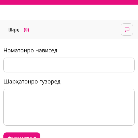
Шарҳ
(0)
номатонро нависед
шарҳатонро гузоред