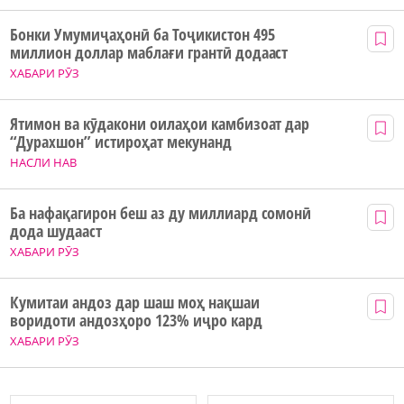
Бонки Умумиҷаҳонӣ ба Тоҷикистон 495
миллион доллар маблағи грантӣ додааст
ХАБАРИ РӮЗ
Ятимон ва кӯдакони оилаҳои камбизоат дар
“Дурахшон” истироҳат мекунанд
НАСЛИ НАВ
Ба нафақагирон беш аз ду миллиард сомонӣ
дода шудааст
ХАБАРИ РӮЗ
Кумитаи андоз дар шаш моҳ нақшаи
воридоти андозҳоро 123% иҷро кард
ХАБАРИ РӮЗ