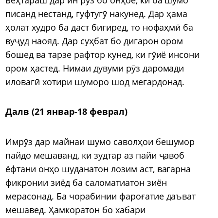
писанд нестанд, гуфтугӯ накунед. Дар ҳама
ҳолат худро ба даст бигиред, то нофаҳмӣ ба
вуҷуд наояд. Дар суҳбат бо дигарон ором
бошед ва тарзе рафтор кунед, ки гӯиё инсони
ором ҳастед. Нимаи дувуми рӯз даромади
иловагӣ хотири шуморо шод мегардонад.
Далв (21 январ-18 феврал)
Имрӯз дар майнаи шумо саволҳои бешумор
пайдо мешаванд, ки зудтар аз пайи ҷавоб
ёфтани онҳо шуданатон лозим аст, вагарна
фикронии зиёд ба саломатиатон зиён
мерасонад. Ба чорабинии фароғатие даъват
мешавед. Ҳамкоратон бо хабари