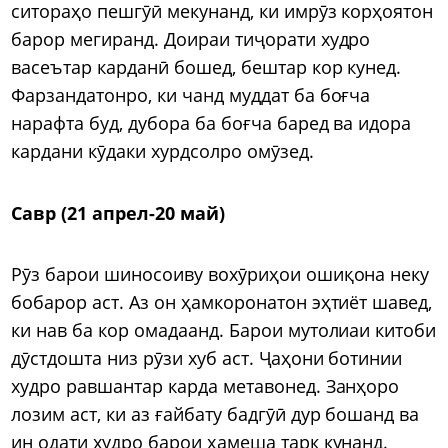
ситораҳо пешгӯӣ мекунанд, ки имрӯз корҳоятон
барор мегиранд. Доираи тиҷорати худро
васеътар карданӣ бошед, бештар кор кунед.
Фарзандатонро, ки чанд муддат ба боғча
нарафта буд, дубора ба боғча баред ва идора
кардани кӯдаки хурдсолро омӯзед.
Савр (21 апрел-20 май)
Рӯз барои шиносоиву вохӯриҳои ошиқона неку
бобарор аст. Аз он ҳамкоронатон эҳтиёт шавед,
ки нав ба кор омадаанд. Барои мутолиаи китоби
дӯстдошта низ рӯзи хуб аст. Ҷаҳони ботинии
худро равшантар карда метавонед. Занҳоро
лозим аст, ки аз ғайбату бадгӯӣ дур бошанд ва
ин одати худро барои ҳамеша тарк кунанд.