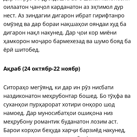
оилаатон ҷанҷол карданатон аз эҳтимол дур
нест. Аз зиндагии дигарон ибрат гирифтанро
омӯзед ва дар бораи нақшаҳои ояндаи худ ба
дигарон нақл накунед. Дар ҷои кор миёни
ҳамкорон моҷаро бармехезад ва шумо бояд ба
ёрӣ шитобед.
Ақраб (24 октябр-22 ноябр)
Ситораҳо мегӯянд, ки дар ин рӯз нисбати
наздиконатон меҳрубонтар бошед. Бо тӯҳфа ва
суханҳои пурҳарорат хотири онҳоро шод
намоед. Дар муносибатҳои ошиқона низ
меҳрубону романтик буданатон лозим аст.
Барои корҳои беҳуда харҷи барзиёд накунед,