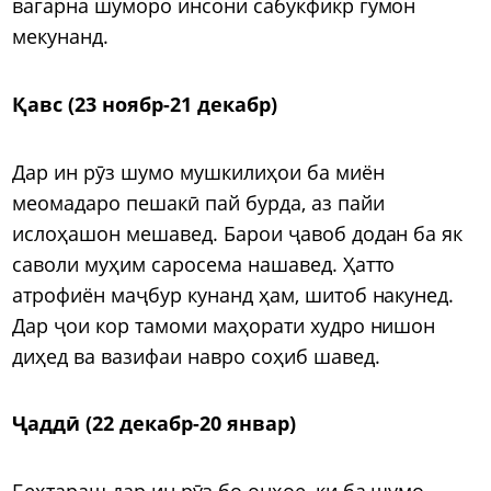
вагарна шуморо инсони сабукфикр гумон
мекунанд.
Қавс (23 ноябр-21 декабр)
Дар ин рӯз шумо мушкилиҳои ба миён
меомадаро пешакӣ пай бурда, аз пайи
ислоҳашон мешавед. Барои ҷавоб додан ба як
саволи муҳим саросема нашавед. Ҳатто
атрофиён маҷбур кунанд ҳам, шитоб накунед.
Дар ҷои кор тамоми маҳорати худро нишон
диҳед ва вазифаи навро соҳиб шавед.
Ҷаддӣ (22 декабр-20 январ)
Беҳтараш дар ин рӯз бо онҳое, ки ба шумо