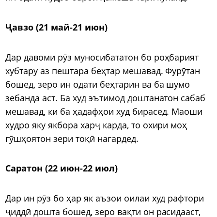
Ҷавзо (21 май-21 июн)
Дар давоми рӯз муносибататон бо роҳбарият
хубтару аз пештара беҳтар мешавад. Фурӯтан
бошед, зеро ин одати беҳтарин ва ба шумо
зебанда аст. Ба худ эътимод доштанатон сабаб
мешавад, ки ба ҳадафҳои худ бирасед. Маоши
худро яку якбора харҷ карда, то охири моҳ
гӯшҳоятон зери тоқӣ нагардед.
Саратон (22 июн-22 июл)
Дар ин рӯз бо ҳар як аъзои оилаи худ рафтори
ҷиддӣ дошта бошед, зеро вақти он расидааст,