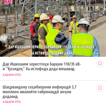
Дар Ишкошим зеристгоҳи барқии 110/35 кВ-
и “Қозидеҳ” ба истифода дода мешавад
ХАБАРИ РӮЗ
Шаҳрвандону соҳибкорони инфиродӣ 3,7
миллион амалиёти ғайринақдӣ анҷом
додаанд
ХАБАРИ РӮЗ