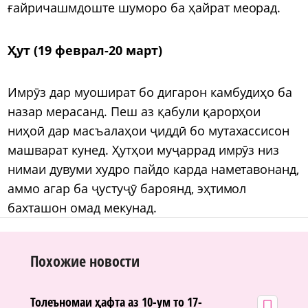
ғайричашмдоште шуморо ба ҳайрат меорад.
Ҳут (19 феврал-20 март)
Имрӯз дар муошират бо дигарон камбудиҳо ба
назар мерасанд. Пеш аз қабули қарорҳои
ниҳоӣ дар масъалаҳои ҷиддӣ бо мутахассисон
машварат кунед. Ҳутҳои муҷаррад имрӯз низ
нимаи дувуми худро пайдо карда наметавонанд,
аммо агар ба ҷустуҷӯ бароянд, эҳтимол
бахташон омад мекунад.
Похожие новости
Толеъномаи ҳафта аз 10-ум то 17-