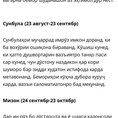
Сунбула (23 август-23 сентябр)
Сунбулаҳои муҷаррад имрӯз имкон доранд, ки
ба вохӯрии ошиқона бираванд. Кӯшиш кунед,
ки ҳатто душвортарин вазъиятро танҳо паси
сар кунед, чун дӯстону наздикон ҳар кори
шуморо бар зидди худатон истифода карда
метавонанд. Бемориҳои кӯҳна дубора хуруҷ
карда, вазъи саломатиатонро бад мекунанд.
Мизон (24 сентябр-23 октябр)
Дар ин рӯз бо дӯстдошта ва ё шахси калонсоли