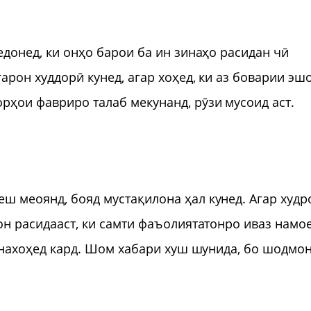
медонед, ки онҳо барои ба ин зинаҳо расидан чӣ
гарон худдорӣ кунед, агар хоҳед, ки аз боварии эш
орҳои фавриро талаб мекунанд, рӯзи мусоид аст.
еш меоянд, бояд мустақилона ҳал кунед. Агар худр
 он расидааст, ки самти фаъолиятатонро иваз намое
то нахоҳед кард. Шом хабари хуш шунида, бо шодмо