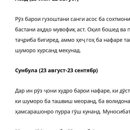
Рӯз барои гузоштани санги асос ба сохтмони
бастани аҳдҳо мувофиқ аст. Оқил бошед ва 
таҷриба бигиред, аммо ҳеҷ гоҳ ба нафаре та
шуморо хурсанд мекунад.
Сунбула (23 август-23 сентябр)
Дар ин рӯз ҷони худро барои нафаре, ки дӯс
ки шуморо ба ташвиш меоранд, ба волидонат
ҳамсарашонро пурра гӯш кунанд. Муносибат