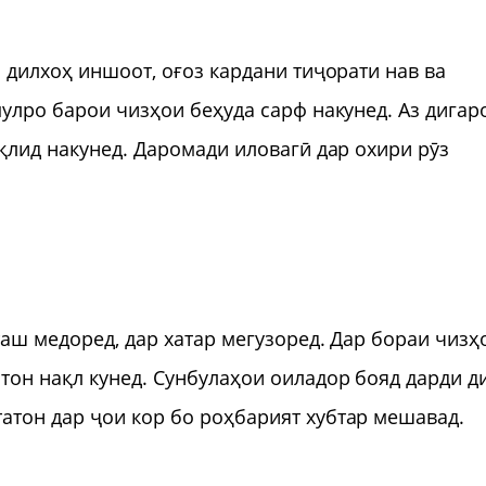
 дилхоҳ иншоот, оғоз кардани тиҷорати нав ва
пулро барои чизҳои беҳуда сарф накунед. Аз дигар
қлид накунед. Даромади иловагӣ дар охири рӯз
таш медоред, дар хатар мегузоред. Дар бораи чизҳ
он нақл кунед. Сунбулаҳои оиладор бояд дарди д
атон дар ҷои кор бо роҳбарият хубтар мешавад.