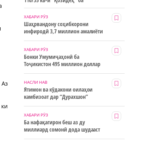
110/35 кВ-и “Қозидеҳ” ба
а
истифода дода мешавад
ХАБАРИ РӮЗ
Шаҳрвандону соҳибкорони
и
инфиродӣ 3,7 миллион амалиёти
ғайринақдӣ анҷом додаанд
ХАБАРИ РӮЗ
Бонки Умумиҷаҳонӣ ба
Тоҷикистон 495 миллион доллар
маблағи грантӣ додааст
НАСЛИ НАВ
 Аз
Ятимон ва кӯдакони оилаҳои
камбизоат дар “Дурахшон”
истироҳат мекунанд
 ки
ХАБАРИ РӮЗ
Ба нафақагирон беш аз ду
миллиард сомонӣ дода шудааст