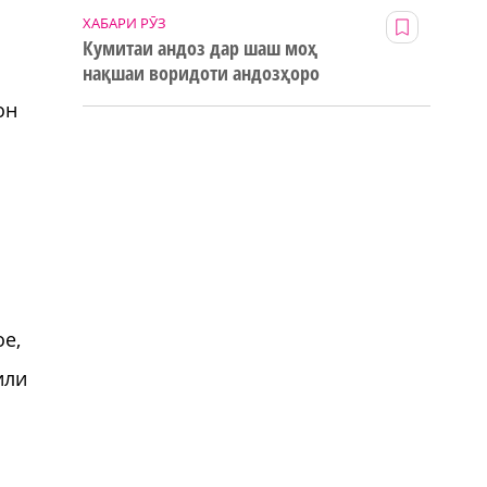
ХАБАРИ РӮЗ
Кумитаи андоз дар шаш моҳ
нақшаи воридоти андозҳоро
123% иҷро кард
он
ое,
или