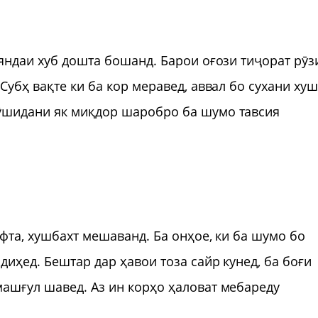
ояндаи хуб дошта бошанд. Барои оғози тиҷорат рӯз
Субҳ вақте ки ба кор меравед, аввал бо сухани ху
ӯшидани як миқдор шаробро ба шумо тавсия
фта, хушбахт мешаванд. Ба онҳое, ки ба шумо бо
иҳед. Бештар дар ҳавои тоза сайр кунед, ба боғи
ашғул шавед. Аз ин корҳо ҳаловат мебареду