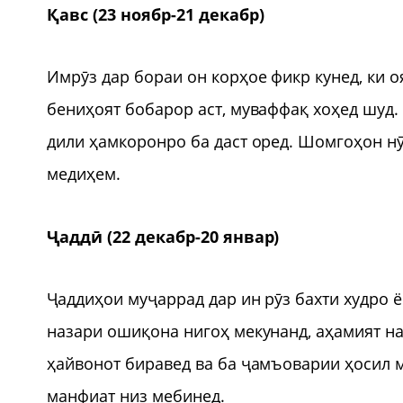
Қавс (23 ноябр-21 декабр)
Имрӯз дар бораи он корҳое фикр кунед, ки 
бениҳоят бобарор аст, муваффақ хоҳед шуд. 
дили ҳамкоронро ба даст оред. Шомгоҳон н
медиҳем.
Ҷаддӣ (22 декабр-20 январ)
Ҷаддиҳои муҷаррад дар ин рӯз бахти худро ё
назари ошиқона нигоҳ мекунанд, аҳамият над
ҳайвонот биравед ва ба ҷамъоварии ҳосил м
манфиат низ мебинед.