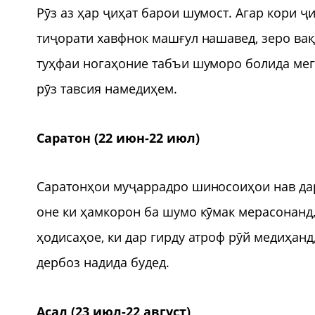
Рӯз аз ҳар ҷиҳат барои шумост. Агар кори ҷ
тиҷорати хавфнок машғул нашавед, зеро вақ
туҳфаи ногаҳоние табъи шуморо болида мег
рӯз тавсия намедиҳем.
Саратон (22 июн-22 июл)
Саратонҳои муҷаррадро шиносоиҳои нав дар 
оне ки ҳамкорон ба шумо кӯмак мерасонанд,
ҳодисаҳое, ки дар гирду атроф рӯй медиҳанд
дербоз надида будед.
Асад (23 июл-22 август)