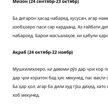
Мизон (24 сентябр-23 октябр)
Ба дигарон ҳасад набаред, хусусан, агар на
азобҳоеро паси сар кардаанд. Аз ғайбати ди
набароед. Барои масъалаҳое, ки қабули қар
Ақраб (24 октябр-22 ноябр)
Мушкилиҳоеро, ки давоми рӯз дар ҷои кор п
дар ҷои коратон бад ҳис мекунед, пас вақти
Ба ҳар ҳол, агар ба дили худ гӯш диҳед, ха
хоб мекунед.