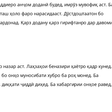
иддиеро анҷом доданӣ будед, имрӯз мувофиқ аст. Б
таш ҳоло фаро нарасидааст. Дӯстдоштаатон бо
ардонад. Қарз додану қарз гирифтанро дар давом
назар аст. Лаҳзаҳои беназири ҳаётро қадр кунед.
 бо онҳо муносибати хубро ба роҳ монед. Ба
, диққати ҷиддӣ диҳед. Ба хабаргирии онҳое равед,