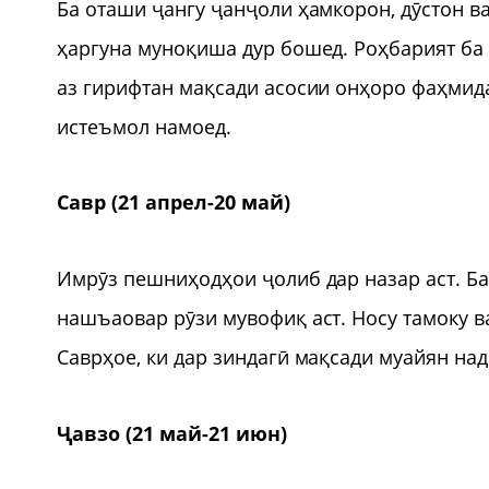
Ба оташи ҷангу ҷанҷоли ҳамкорон, дӯстон в
ҳаргуна муноқиша дур бошед. Роҳбарият б
аз гирифтан мақсади асосии онҳоро фаҳмида
истеъмол намоед.
Савр (21 апрел-20 май)
Имрӯз пешниҳодҳои ҷолиб дар назар аст. Б
нашъаовар рӯзи мувофиқ аст. Носу тамоку 
Саврҳое, ки дар зиндагӣ мақсади муайян на
Ҷавзо (21 май-21 июн)