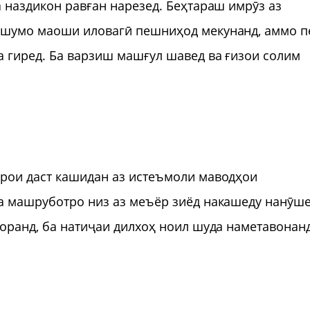
а наздикон равған нарезед. Беҳтараш имрӯз аз
а шумо маоши иловагӣ пешниҳод мекунанд, аммо 
 гиред. Ба варзиш машғул шавед ва ғизои солим
арои даст кашидан аз истеъмоли маводҳои
ва машруботро низ аз меъёр зиёд накашеду нанӯше
доранд, ба натиҷаи дилхоҳ ноил шуда наметавонан