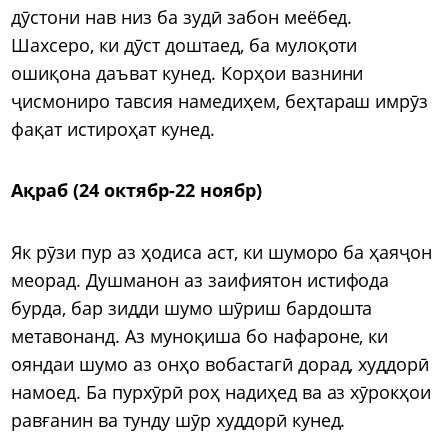
дӯстони нав низ ба зудӣ забон меёбед.
Шахсеро, ки дӯст доштаед, ба мулоқоти
ошиқона даъват кунед. Корҳои вазнини
ҷисмониро тавсия намедиҳем, беҳтараш имрӯз
фақат истироҳат кунед.
Ақраб (24 октябр-22 ноябр)
Як рӯзи пур аз ҳодиса аст, ки шуморо ба ҳаяҷон
меорад. Душманон аз заифиятон истифода
бурда, бар зидди шумо шӯриш бардошта
метавонанд. Аз муноқиша бо нафароне, ки
ояндаи шумо аз онҳо вобастагӣ дорад, худдорӣ
намоед. Ба пурхӯрӣ роҳ надиҳед ва аз хӯрокҳои
равғанин ва тунду шӯр худдорӣ кунед.