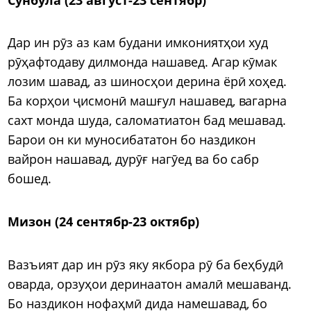
Дар ин рӯз аз кам будани имкониятҳои худ
рӯҳафтодаву дилмонда нашавед. Агар кӯмак
лозим шавад, аз шиносҳои дерина ёрӣ хоҳед.
Ба корҳои ҷисмонӣ машғул нашавед, вагарна
сахт монда шуда, саломатиатон бад мешавад.
Барои он ки муносибататон бо наздикон
вайрон нашавад, дурӯғ нагӯед ва бо сабр
бошед.
Мизон (24 сентябр-23 октябр)
Вазъият дар ин рӯз яку якбора рӯ ба беҳбудӣ
оварда, орзуҳои деринаатон амалӣ мешаванд.
Бо наздикон нофаҳмӣ дида намешавад, бо