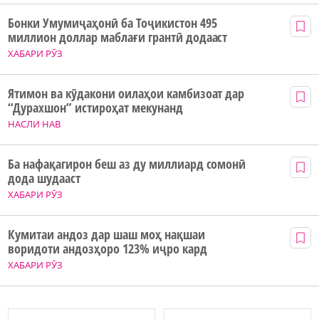
Бонки Умумиҷаҳонӣ ба Тоҷикистон 495
миллион доллар маблағи грантӣ додааст
ХАБАРИ РӮЗ
Ятимон ва кӯдакони оилаҳои камбизоат дар
“Дурахшон” истироҳат мекунанд
НАСЛИ НАВ
Ба нафақагирон беш аз ду миллиард сомонӣ
дода шудааст
ХАБАРИ РӮЗ
Кумитаи андоз дар шаш моҳ нақшаи
воридоти андозҳоро 123% иҷро кард
ХАБАРИ РӮЗ