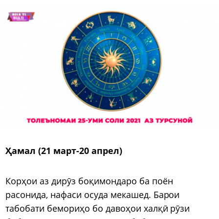
Ҳамал (21 март-20 апрел)
Корҳои аз дирӯз боқимондаро ба поён
расонида, нафаси осуда мекашед. Барои
табобати бемориҳо бо давоҳои халқӣ рӯзи