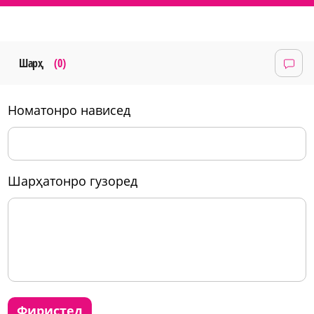
Шарҳ
(0)
номатонро нависед
шарҳатонро гузоред
фиристед