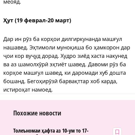
меояд.
Ҳут (19 феврал-20 март)
Дар ин рӯз ба корҳои дилгиркунанда машғул
нашавед. Эҳтимоли муноқиша бо ҳамкорон дар
ҷои кор вуҷуд дорад. Худро зиёд хаста накунед
ва аз шамолхӯрӣ эҳтиёт шавед. Давоми рӯз ба
корҳое машғул шавед, ки даромади хуб дошта
бошанд. Бегоҳирӯзӣ барвақттар хоб карда,
истироҳат намоед.
Похожие новости
Толеъномаи ҳафта аз 10-ум то 17-