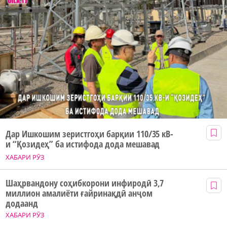
Дар Ишкошим зеристгоҳи барқии 110/35 кВ-
и “Қозидеҳ” ба истифода дода мешавад
ХАБАРИ РӮЗ
Шаҳрвандону соҳибкорони инфиродӣ 3,7
миллион амалиёти ғайринақдӣ анҷом
додаанд
ХАБАРИ РӮЗ