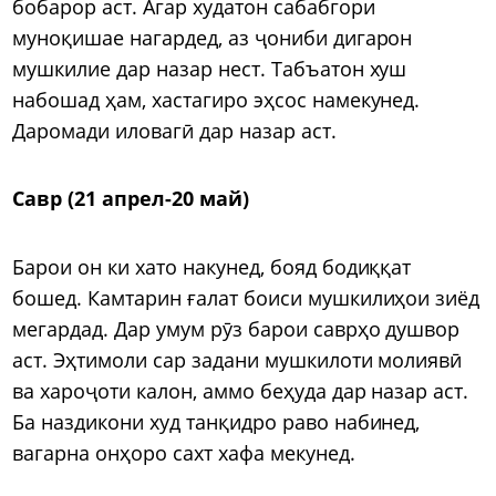
бобарор аст. Агар худатон сабабгори
муноқишае нагардед, аз ҷониби дигарон
мушкилие дар назар нест. Табъатон хуш
набошад ҳам, хастагиро эҳсос намекунед.
Даромади иловагӣ дар назар аст.
Савр (21 апрел-20 май)
Барои он ки хато накунед, бояд бодиққат
бошед. Камтарин ғалат боиси мушкилиҳои зиёд
мегардад. Дар умум рӯз барои саврҳо душвор
аст. Эҳтимоли сар задани мушкилоти молиявӣ
ва хароҷоти калон, аммо беҳуда дар назар аст.
Ба наздикони худ танқидро раво набинед,
вагарна онҳоро сахт хафа мекунед.