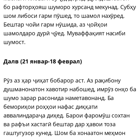
бо рафторҳояш шуморо хурсанд мекунад. Субҳу
шом либоси гарм пӯшед, то шамол нахӯред.
Бештар чойи гарм нӯшида, аз ҷойҳои
шамолдаро дурӣ ҷӯед. Муваффақият насиби
шумост.
Далв (21 январ-18 феврал)
Рӯз аз ҳар ҷиҳат бобарор аст. Аз рақибону
душманонатон хавотир набошед, имрӯз онҳо ба
шумо зарар расонида наметавонанд. Ба
бемориҳои роҳҳои нафас диққати
аввалиндараҷа диҳед. Барои фаромӯш сохтан
ва рафъи хастагӣ бештар дар ҳавои тоза
гаштугузор кунед. Шом ба хонаатон меҳмон