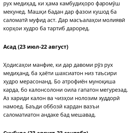
рух медиҳад, ки ҳама камбудиҳоро фаромӯш
мекунед. Машқи бадан дар фазои кушод ба
саломатӣ муфид аст. Дар масъалаҳои молиявӣ
корҳои худро ба тартиб дароред.
Асад (23 июл-22 август)
Ҳодисаҳои манфие, ки дар давоми рӯз рух
медиҳанд, ба ҳаёти шахсиатон низ таъсири
худро мерасонанд. Бо атрофиён муноқиша
карда, бо калонсолони оила гапатон мегурезад.
Аз хариди калон ва чизҳои нолозим худдорӣ
намоед. Баъди оббозӣ кардан вазъи
саломатиатон андаке бад мешавад.
Сунбула (23 август-23 сентябр)