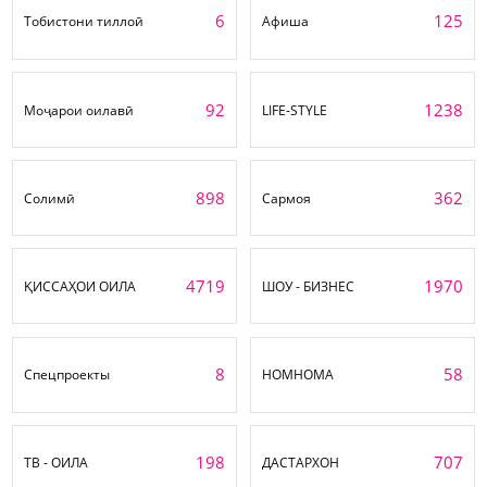
6
125
Тобистони тиллоӣ
Афиша
92
1238
Моҷарои оилавӣ
LIFE-STYLE
898
362
Солимӣ
Сармоя
4719
1970
ҚИССАҲОИ ОИЛА
ШОУ - БИЗНЕС
8
58
Спецпроекты
НОМНОМА
198
707
ТВ - ОИЛА
ДАСТАРХОН