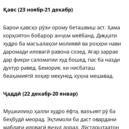
Қавс (23 ноябр-21 декабр)
Барои қавсҳо рӯзи орому беташвиш аст. Ҳама
корҳоятон бобарор анҷом меёбанд. Диққати
худро ба масъалаҳои молиявӣ ва роҳҳои нави
даромади иловагӣ равона созед. Агар заррае
дар фикри саломатии худ бошед, пас ба назди
духтур равед. Беморие, ки нисбаташ
беаҳамиятӣ зоҳир мекунед, куҳна мешавад.
Ҷаддӣ (22 декабр-20 январ)
Мушкилиҳо ҳалли худро ёфта, вазъият рӯ ба
беҳбудӣ меорад. Эҳтимоли ба даст овардани
маблағи иловагӣ вуҷуд дорад. Дӯстдоштаатон