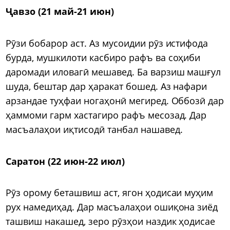
Ҷавзо (21 май-21 июн)
Рӯзи бобарор аст. Аз мусоидии рӯз истифода
бурда, мушкилоти касбиро рафъ ва соҳиби
даромади иловагӣ мешавед. Ба варзиш машғул
шуда, бештар дар ҳаракат бошед. Аз нафари
арзандае туҳфаи ногаҳонӣ мегиред. Оббозӣ дар
ҳаммоми гарм хастагиро рафъ месозад. Дар
масъалаҳои иқтисодӣ танбал нашавед.
Саратон (22 июн-22 июл)
Рӯз орому беташвиш аст, ягон ҳодисаи муҳим
рух намедиҳад. Дар масъалаҳои ошиқона зиёд
ташвиш накашед, зеро рӯзҳои наздик ҳодисае